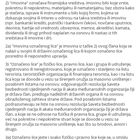
2) "Imovina" označava finansijska sredstva, imovinu bilo koje vrste,
pokretnu ili nepokretnu, materijalnu ili nematerijalnu, bez obzira kako
je stečena, isprave ili instrumente u bilo kojoj formi, kojima se
dokazuje svojina ili interes u odnosu na takva sredstva ili imovinu
(npr. bankarski krediti, putnički i bankovni čekovi, novčane uputnice,
deonice, hartije od vrednosti, obveznice, menice, akreditivi, kamata,
dividenda ili drugi prihod naplaćen na osnovu ili nastao iz tih
sredstava ili imovine i dr).
2a) "imovina označenog lica" je imovina iz tačke 2) ovog člana koja se
nalazi u svojini ili državini označenog lica ili kojom označeno lice
posredno ili neposredno upravlja.
3) "Označeno lice" je fizičko lice, pravno lice, kao i grupa ili udruženje,
registrovano ili neregistrovano, koje je označeno i stavljeno na listu
terorista, terorističkih organizacija ili finansijera terorista, kao i na listu
lica koja se dovode u vezu sa širenjem oružja za masovno uništenje i
posebnim listama na osnovu: odgovarajućih rezolucija Saveta
bezbednosti Ujedinjenih nacija ili akata međunarodnih organizacija čiji
je država član, predloga nadležnih državnih organa ili na osnovu
obrazloženog zahteva strane države. Pod posebnim listama
podrazumevaju se liste na osnovu rezolucija Saveta bezbednosti
Ujedinjenih nacija ili akata međunarodnih organizacija čiji je država
član, a koje se ne odnose na fizička ili pravna lica, grupe ili udruženja,
već na pokretne i nepokretne stvari koje se dovode u vezu sa
širenjem oružja za masovno uništenje, kao što su brodovi, avioni i
drugo.
3a) Označeno lice jeste i svako fizičko i pravno lice koje se, u smislu