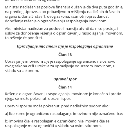
Ministar nadležan za poslove finansija dužan je da dva puta godišnje,
na predlog Uprave, a po pribavljenom mišljenju nadležnih državnih
organa iz člana 5. stav 1. ovog zakona, razmotri opravdanost
donošenja rešenja o ograničavanju raspolaganja imovinom.
Ako ministar nadležan za poslove finansija utvrdi da nisu postojali
uslovi za donošenje rešenja o ograničavanju raspolaganja imovinom,
to rešenje će poništiti.
Upravljanje imovinom čije je raspolaganje ograničeno
Član 13
Upravljanje imovinom čije je raspolaganje ograničeno na osnovu
ovog zakona vrši Direkcija za upravljanje oduzetom imovinom, u
skladu sa zakonom.
Upravni spor
Član 14
Rešenje o ograničavanju raspolaganja imovinom je konačno i protiv
njega se može pokrenuti upravni spor.
Upravni spor se može pokrenuti pred nadležnim sudom ako:
a) lice kome je ograničeno raspolaganje imovinom nije označeno lice;
b) imovina čije je raspolaganje ograničeno nije imovina čije se
raspolaganje mora ograničiti u skladu sa ovim zakonom.