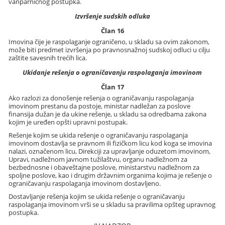
vanparničnog postupka.
Izvršenje sudskih odluka
Član 16
Imovina čije je raspolaganje ograničeno, u skladu sa ovim zakonom,
može biti predmet izvršenja po pravnosnažnoj sudskoj odluci u cilju
zaštite savesnih trećih lica.
Ukidanje rešenja o ograničavanju raspolaganja imovinom
Član 17
Ako razlozi za donošenje rešenja o ograničavanju raspolaganja
imovinom prestanu da postoje, ministar nadležan za poslove
finansija dužan je da ukine rešenje, u skladu sa odredbama zakona
kojim je uređen opšti upravni postupak.
Rešenje kojim se ukida rešenje o ograničavanju raspolaganja
imovinom dostavlja se pravnom ili fizičkom licu kod koga se imovina
nalazi, označenom licu, Direkciji za upravljanje oduzetom imovinom,
Upravi, nadležnom javnom tužilaštvu, organu nadležnom za
bezbednosne i obaveštajne poslove, ministarstvu nadležnom za
spoljne poslove, kao i drugim državnim organima kojima je rešenje o
ograničavanju raspolaganja imovinom dostavljeno.
Dostavljanje rešenja kojim se ukida rešenje o ograničavanju
raspolaganja imovinom vrši se u skladu sa pravilima opšteg upravnog
postupka.