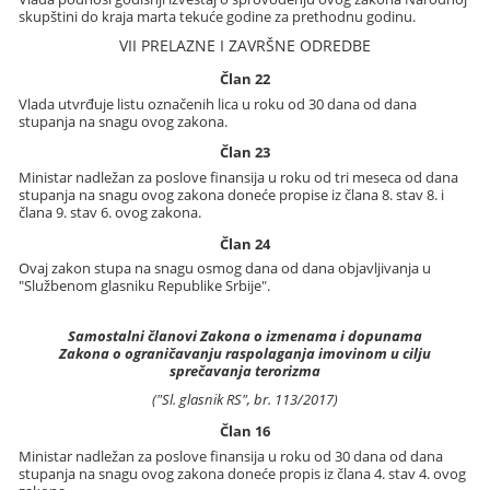
skupštini do kraja marta tekuće godine za prethodnu godinu.
VII PRELAZNE I ZAVRŠNE ODREDBE
Član 22
Vlada utvrđuje listu označenih lica u roku od 30 dana od dana
stupanja na snagu ovog zakona.
Član 23
Ministar nadležan za poslove finansija u roku od tri meseca od dana
stupanja na snagu ovog zakona doneće propise iz člana 8. stav 8. i
člana 9. stav 6. ovog zakona.
Član 24
Ovaj zakon stupa na snagu osmog dana od dana objavljivanja u
"Službenom glasniku Republike Srbije".
Samostalni članovi Zakona o izmenama i dopunama
Zakona o ograničavanju raspolaganja imovinom u cilju
sprečavanja terorizma
("Sl. glasnik RS", br. 113/2017)
Član 16
Ministar nadležan za poslove finansija u roku od 30 dana od dana
stupanja na snagu ovog zakona doneće propis iz člana 4. stav 4. ovog