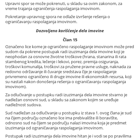
Upravni spor se može pokrenuti, u skladu sa ovim zakonom, za
vreme trajanja ograničenja raspolaganja imovinom.
Pokretanje upravnog spora ne odlaže izvršenje rešenja o
ograničavanju raspolaganja imovinom.
Dozvoljeno korišćenje dela imovine
Član 15
Označeno lice kome je ograničeno raspolaganje imovinom može pred
sudom da pokrene postupak radi izuzimanja dela imovine koji je
neophodan za osnovne životne troškove (hrana, stanarina ili rata
stambenog kredita, lečenje i lekovi, porez, premija osiguranja,
troškovi komunalija, troškovi za pružene pravne usluge, naknada za
redovno održavanje ili čuvanje sredstava čije je raspolaganje
privremeno ograničeno ili druge imovine ili ekonomskih resursa, koji
su nastali nakon donošenja rešenja o ograničavanju raspolaganja
imovinom).
Za odlučivanje u postupku radi izuzimanja dela imovine stvarno je
nadležan osnovni sud, u skladu sa zakonom kojim se uređuje
nadležnost sudova.
Sud nadležan za odlučivanje u postupku iz stava 1. ovog člana je sud
na čijem području označeno lice ima prebivalište ili boravište,
odnosno sud na čijem se području nalazi imovina koja je predmet
izuzimanja od ograničavanja raspolaganja imovinom.
Postupak radi izuzimanja dela imovine hitan je i vodi se po pravilima