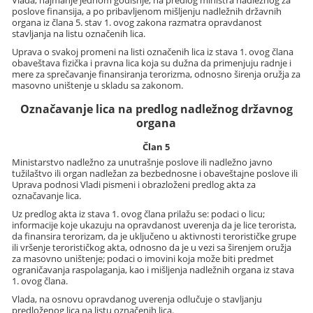
Vlada, najmanje jednom godišnje, na predlog ministra nadležnog za
poslove finansija, a po pribavljenom mišljenju nadležnih državnih
organa iz člana 5. stav 1. ovog zakona razmatra opravdanost
stavljanja na listu označenih lica.
Uprava o svakoj promeni na listi označenih lica iz stava 1. ovog člana
obaveštava fizička i pravna lica koja su dužna da primenjuju radnje i
mere za sprečavanje finansiranja terorizma, odnosno širenja oružja za
masovno uništenje u skladu sa zakonom.
Označavanje lica na predlog nadležnog državnog
organa
Član 5
Ministarstvo nadležno za unutrašnje poslove ili nadležno javno
tužilaštvo ili organ nadležan za bezbednosne i obaveštajne poslove ili
Uprava podnosi Vladi pismeni i obrazloženi predlog akta za
označavanje lica.
Uz predlog akta iz stava 1. ovog člana prilažu se: podaci o licu;
informacije koje ukazuju na opravdanost uverenja da je lice terorista,
da finansira terorizam, da je uključeno u aktivnosti terorističke grupe
ili vršenje terorističkog akta, odnosno da je u vezi sa širenjem oružja
za masovno uništenje; podaci o imovini koja može biti predmet
ograničavanja raspolaganja, kao i mišljenja nadležnih organa iz stava
1. ovog člana.
Vlada, na osnovu opravdanog uverenja odlučuje o stavljanju
predloženog lica na listu označenih lica.