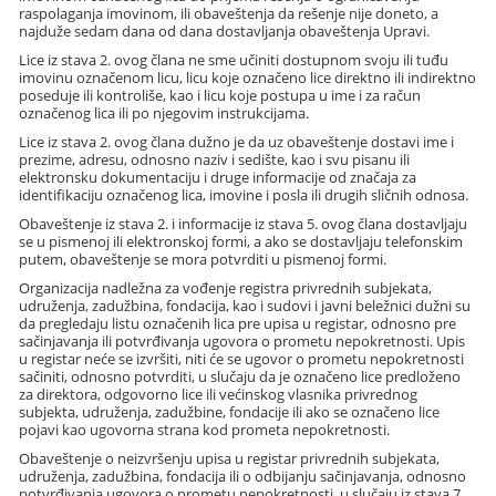
raspolaganja imovinom, ili obaveštenja da rešenje nije doneto, a
najduže sedam dana od dana dostavljanja obaveštenja Upravi.
Lice iz stava 2. ovog člana ne sme učiniti dostupnom svoju ili tuđu
imovinu označenom licu, licu koje označeno lice direktno ili indirektno
poseduje ili kontroliše, kao i licu koje postupa u ime i za račun
označenog lica ili po njegovim instrukcijama.
Lice iz stava 2. ovog člana dužno je da uz obaveštenje dostavi ime i
prezime, adresu, odnosno naziv i sedište, kao i svu pisanu ili
elektronsku dokumentaciju i druge informacije od značaja za
identifikaciju označenog lica, imovine i posla ili drugih sličnih odnosa.
Obaveštenje iz stava 2. i informacije iz stava 5. ovog člana dostavljaju
se u pismenoj ili elektronskoj formi, a ako se dostavljaju telefonskim
putem, obaveštenje se mora potvrditi u pismenoj formi.
Organizacija nadležna za vođenje registra privrednih subjekata,
udruženja, zadužbina, fondacija, kao i sudovi i javni beležnici dužni su
da pregledaju listu označenih lica pre upisa u registar, odnosno pre
sačinjavanja ili potvrđivanja ugovora o prometu nepokretnosti. Upis
u registar neće se izvršiti, niti će se ugovor o prometu nepokretnosti
sačiniti, odnosno potvrditi, u slučaju da je označeno lice predloženo
za direktora, odgovorno lice ili većinskog vlasnika privrednog
subjekta, udruženja, zadužbine, fondacije ili ako se označeno lice
pojavi kao ugovorna strana kod prometa nepokretnosti.
Obaveštenje o neizvršenju upisa u registar privrednih subjekata,
udruženja, zadužbina, fondacija ili o odbijanju sačinjavanja, odnosno
potvrđivanja ugovora o prometu nepokretnosti, u slučaju iz stava 7.