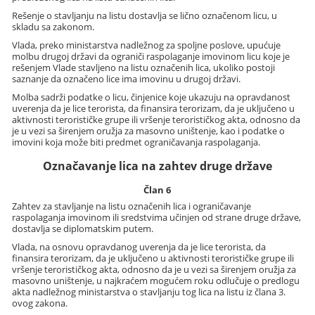
Rešenje o stavljanju na listu dostavlja se lično označenom licu, u
skladu sa zakonom.
Vlada, preko ministarstva nadležnog za spoljne poslove, upućuje
molbu drugoj državi da ograniči raspolaganje imovinom licu koje je
rešenjem Vlade stavljeno na listu označenih lica, ukoliko postoji
saznanje da označeno lice ima imovinu u drugoj državi.
Molba sadrži podatke o licu, činjenice koje ukazuju na opravdanost
uverenja da je lice terorista, da finansira terorizam, da je uključeno u
aktivnosti terorističke grupe ili vršenje terorističkog akta, odnosno da
je u vezi sa širenjem oružja za masovno uništenje, kao i podatke o
imovini koja može biti predmet ograničavanja raspolaganja.
Označavanje lica na zahtev druge države
Član 6
Zahtev za stavljanje na listu označenih lica i ograničavanje
raspolaganja imovinom ili sredstvima učinjen od strane druge države,
dostavlja se diplomatskim putem.
Vlada, na osnovu opravdanog uverenja da je lice terorista, da
finansira terorizam, da je uključeno u aktivnosti terorističke grupe ili
vršenje terorističkog akta, odnosno da je u vezi sa širenjem oružja za
masovno uništenje, u najkraćem mogućem roku odlučuje o predlogu
akta nadležnog ministarstva o stavljanju tog lica na listu iz člana 3.
ovog zakona.