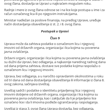
ovog člana, dostavlja se Upravi u najkraćem mogućem roku.
Radnje i mere iz ovog člana odnose se i na lice koje postupa u ime i za
račun označenog lica ili po njegovim instrukcijama.
Ministar nadležan za poslove finansija, na predlog Uprave, uređuje
način dostavljanja obaveštenja iz st. 2. i 8. ovog člana.
Postupak u Upravi
Član 9
Uprava može da zahteva podatke o označenom licu i njegovoj
imovini od državnih organa, organizacija i lica kojima su poverena
javna ovlašćenja.
Državni organi, organizacije i lica kojima su poverena javna ovlašćenja
su dužni da Upravi, bez odlaganja, a najkasnije narednog radnog dana
od dana prijema zahteva, dostave sve podatke kojima raspolažu o
označenom licu i njegovoj imovini.
Uprava, bez odlaganja, a u naročito opravdanim okolnostima u roku
od tri dana od dana dostavljanja obaveštenja ili informacije iz člana 8.
ovog zakona, sačinjava izveštaj.
Izveštaj sadrži i podatke o identitetu prijavljenog lica i njegovoj
imovini dobijene od državnih organa, organizacija i lica kojima su
poverena javna ovlašćenja, kao i zaključak da li je prijavljeno lice
označeno lice i da li imovina podleže ograničavanju raspolaganja.
Izveštaj iz stava 3. ovog člana Uprava dostavlja, bez odlaganja,