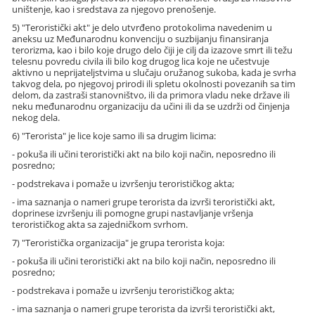
uništenje, kao i sredstava za njegovo prenošenje.
5) "Teroristički akt" je delo utvrđeno protokolima navedenim u
aneksu uz Međunarodnu konvenciju o suzbijanju finansiranja
terorizma, kao i bilo koje drugo delo čiji je cilj da izazove smrt ili težu
telesnu povredu civila ili bilo kog drugog lica koje ne učestvuje
aktivno u neprijateljstvima u slučaju oružanog sukoba, kada je svrha
takvog dela, po njegovoj prirodi ili spletu okolnosti povezanih sa tim
delom, da zastraši stanovništvo, ili da primora vladu neke države ili
neku međunarodnu organizaciju da učini ili da se uzdrži od činjenja
nekog dela.
6) "Terorista" je lice koje samo ili sa drugim licima:
- pokuša ili učini teroristički akt na bilo koji način, neposredno ili
posredno;
- podstrekava i pomaže u izvršenju terorističkog akta;
- ima saznanja o nameri grupe terorista da izvrši teroristički akt,
doprinese izvršenju ili pomogne grupi nastavljanje vršenja
terorističkog akta sa zajedničkom svrhom.
7) "Teroristička organizacija" je grupa terorista koja:
- pokuša ili učini teroristički akt na bilo koji način, neposredno ili
posredno;
- podstrekava i pomaže u izvršenju terorističkog akta;
- ima saznanja o nameri grupe terorista da izvrši teroristički akt,