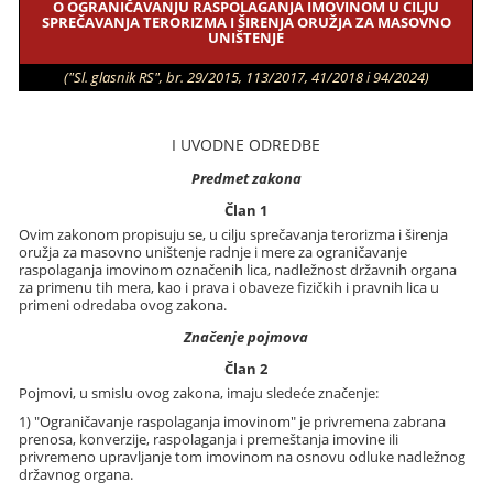
O OGRANIČAVANJU RASPOLAGANJA IMOVINOM U CILJU
SPREČAVANJA TERORIZMA I ŠIRENJA ORUŽJA ZA MASOVNO
UNIŠTENJE
("Sl. glasnik RS", br. 29/2015, 113/2017, 41/2018 i 94/2024)
I UVODNE ODREDBE
Predmet zakona
Član 1
Ovim zakonom propisuju se, u cilju sprečavanja terorizma i širenja
oružja za masovno uništenje radnje i mere za ograničavanje
raspolaganja imovinom označenih lica, nadležnost državnih organa
za primenu tih mera, kao i prava i obaveze fizičkih i pravnih lica u
primeni odredaba ovog zakona.
Značenje pojmova
Član 2
Pojmovi, u smislu ovog zakona, imaju sledeće značenje:
1) "Ograničavanje raspolaganja imovinom" je privremena zabrana
prenosa, konverzije, raspolaganja i premeštanja imovine ili
privremeno upravljanje tom imovinom na osnovu odluke nadležnog
državnog organa.