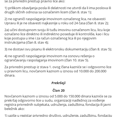
se za privredni prestup pravno lice ako:
1) prilikom obavljanja posla ili delatnosti ne utvrdi da li ima poslova ili
drugih sličnih odnosa sa označenim licem (član 8. stav 1);
2) ne ograniči raspolaganje imovinom označenog lica, ne obavesti
Upravu ili je ne obavesti najkasnije u roku od 24 časa (član 8. stav 2);
2a) učini dostupnom svoju ili tuđu imovinu označenom licu, licu koje
označeno lice direktno ili indirektno poseduje ili kontroliše, kao i licu
koje postupa u ime i za račun označenog lica ili po njegovim
instrukcijama (član 8. stav 4);
3) ne dostavi svu pisanu ili elektronsku dokumentaciju (član 8. stav 5);
4) ne ograniči raspolaganje imovinom na osnovu rešenja o
ograničavanju raspolaganja imovinom (član 10. stav 5).
Za privredni prestup iz stava 1. ovog člana kazniće se i odgovorno lice
u pravnom licu, novčanom kaznom u iznosu od 10.000 do 200.000
dinara.
Prekršaji
Član 20
Novčanom kaznom u iznosu od 5.000 do 150.000 dinara kazniće se za
prekršaj odgovorno lice u sudu, organizaciji nadležnoj za vođenje
registra privrednih subjekata, udruženja, zadužbina, fondacija ili javni
beležnik ako:
1) upiše u registar privredno društvo, udruženje, zadužbinu, fondaciju