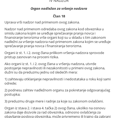
IV NADZOR
Organ nadležan za vršenje nadzora
Član 18
Uprava vrši nadzor nad primenom ovog zakona.
Nadzor nad primenom odredaba ovog zakona kod obveznika u
smislu zakona kojim se uređuje sprečavanje pranja novca i
finansiranje terorizma vrše organi koji su u skladu s tim zakonom
nadležni za vršenje nadzora nad primenom zakona kojim se uređuje
sprečavanje pranja novca i finansiranja terorizma.
Organi iz st. 1. i 2. ovog člana prilikom vršenja nadzora sprovode
pristup zasnovan na proceni rizika.
Ako organi iz st. 1. i 2. ovog člana u vršenju nadzora, utvrde
postojanje nepravilnosti ili nezakonitosti u primeni ovog zakona,
dužni su da preduzmu jednu od sledećih mera:
1) zahtevaju otklanjanje nepravilnosti i nedostataka u roku koji sami
odrede;
2) podnesu zahtev nadležnom organu za pokretanje odgovarajućeg
postupka;
3) preduzmu druge mere i radnje za koje su zakonom ovlašćeni.
Organ iz stava 2. i stava 4. tačka 2) ovog člana, ukoliko na osnovu
zakona daje dozvole za rad obveznika, odnosno ovlašćenja za
obavljanje poslova obveznika, može privremeno ili trajno da zabrani