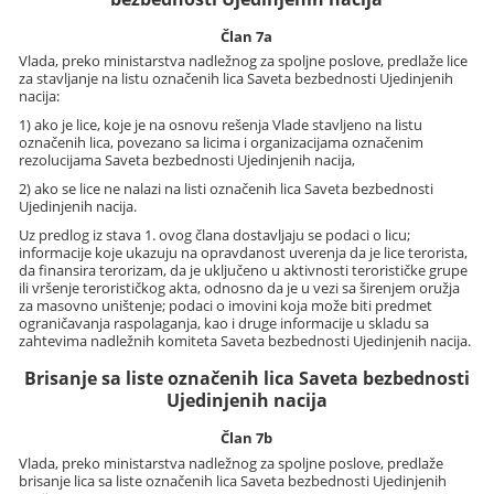
Član 7a
Vlada, preko ministarstva nadležnog za spoljne poslove, predlaže lice
za stavljanje na listu označenih lica Saveta bezbednosti Ujedinjenih
nacija:
1) ako je lice, koje je na osnovu rešenja Vlade stavljeno na listu
označenih lica, povezano sa licima i organizacijama označenim
rezolucijama Saveta bezbednosti Ujedinjenih nacija,
2) ako se lice ne nalazi na listi označenih lica Saveta bezbednosti
Ujedinjenih nacija.
Uz predlog iz stava 1. ovog člana dostavljaju se podaci o licu;
informacije koje ukazuju na opravdanost uverenja da je lice terorista,
da finansira terorizam, da je uključeno u aktivnosti terorističke grupe
ili vršenje terorističkog akta, odnosno da je u vezi sa širenjem oružja
za masovno uništenje; podaci o imovini koja može biti predmet
ograničavanja raspolaganja, kao i druge informacije u skladu sa
zahtevima nadležnih komiteta Saveta bezbednosti Ujedinjenih nacija.
Brisanje sa liste označenih lica Saveta bezbednosti
Ujedinjenih nacija
Član 7b
Vlada, preko ministarstva nadležnog za spoljne poslove, predlaže
brisanje lica sa liste označenih lica Saveta bezbednosti Ujedinjenih