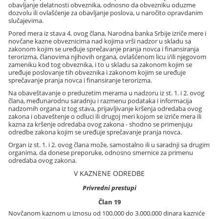
obavljanje delatnosti obveznika, odnosno da obvezniku oduzme
dozvolu ili ovlašćenje za obavljanje poslova, u naročito opravdanim
slučajevima.
Pored mera iz stava 4. ovog člana, Narodna banka Srbije izriče mere i
novčane kazne obveznicima nad kojima vrši nadzor u skladu sa
zakonom kojim se uređuje sprečavanje pranja novca i finansiranja
terorizma, članovima njihovih organa, ovlašćenom licu i/ili njegovom
zameniku kod tog obveznika, i to u skladu sa zakonom kojim se
uređuje poslovanje tih obveznika i zakonom kojim se uređuje
sprečavanje pranja novca i finansiranje terorizma.
Na obaveštavanje o preduzetim merama u nadzoru iz st. 1. i 2. ovog
člana, međunarodnu saradnju i razmenu podataka i informacija
nadzornih organa iz tog stava, prijavljivanje kršenja odredaba ovog
zakona i obaveštenje o odluci ili drugoj meri kojom se izriče mera ili
kazna za kršenje odredaba ovog zakona - shodno se primenjuju
odredbe zakona kojim se uređuje sprečavanje pranja novca.
Organ iz st. 1. i 2. ovog člana može, samostalno ili u saradnji sa drugim
organima, da donese preporuke, odnosno smernice za primenu
odredaba ovog zakona.
V KAZNENE ODREDBE
Privredni prestupi
Član 19
Novčanom kaznom u iznosu od 100.000 do 3.000.000 dinara kazniće