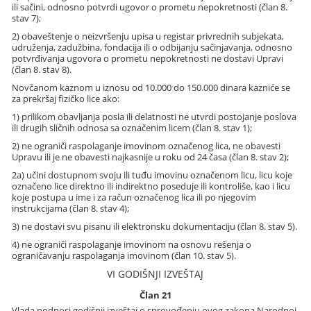
ili sačini, odnosno potvrdi ugovor o prometu nepokretnosti (član 8.
stav 7);
2) obaveštenje o neizvršenju upisa u registar privrednih subjekata,
udruženja, zadužbina, fondacija ili o odbijanju sačinjavanja, odnosno
potvrđivanja ugovora o prometu nepokretnosti ne dostavi Upravi
(član 8. stav 8).
Novčanom kaznom u iznosu od 10.000 do 150.000 dinara kazniće se
za prekršaj fizičko lice ako:
1) prilikom obavljanja posla ili delatnosti ne utvrdi postojanje poslova
ili drugih sličnih odnosa sa označenim licem (član 8. stav 1);
2) ne ograniči raspolaganje imovinom označenog lica, ne obavesti
Upravu ili je ne obavesti najkasnije u roku od 24 časa (član 8. stav 2);
2a) učini dostupnom svoju ili tuđu imovinu označenom licu, licu koje
označeno lice direktno ili indirektno poseduje ili kontroliše, kao i licu
koje postupa u ime i za račun označenog lica ili po njegovim
instrukcijama (član 8. stav 4);
3) ne dostavi svu pisanu ili elektronsku dokumentaciju (član 8. stav 5).
4) ne ograniči raspolaganje imovinom na osnovu rešenja o
ograničavanju raspolaganja imovinom (član 10. stav 5).
VI GODIŠNJI IZVEŠTAJ
Član 21
Vlada podnosi godišnji izveštaj o sprovođenju ovog zakona Narodnoj