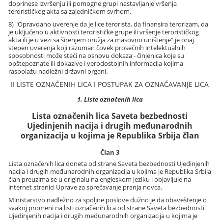
doprinese izvršenju ili pomogne grupi nastavljanje vršenja
terorističkog akta sa zajedničkom svrhom.
8) "Opravdano uverenje da je lice terorista, da finansira terorizam, da
je uključeno u aktivnosti terorističke grupe ili vršenje terorističkog
akta ili je u vezi sa širenjem oružja za masovno uništenje" je onaj
stepen uverenja koji razuman čovek prosečnih intelektualnih
sposobnosti može steći na osnovu dokaza - činjenica koje su
opštepoznate ili dokazive i verodostojnih informacija kojima
raspolažu nadležni državni organi.
II LISTE OZNAČENIH LICA I POSTUPAK ZA OZNAČAVANJE LICA
1. Liste označenih lica
Lista označenih lica Saveta bezbednosti
Ujedinjenih nacija i drugih međunarodnih
organizacija u kojima je Republika Srbija član
Član 3
Lista označenih lica doneta od strane Saveta bezbednosti Ujedinjenih
nacija i drugih međunarodnih organizacija u kojima je Republika Srbija
član preuzima se u originalu na engleskom jeziku i objavljuje na
internet stranici Uprave za sprečavanje pranja novca.
Ministarstvo nadležno za spoljne poslove dužno je da obaveštenje o
svakoj promeni na listi označenih lica od strane Saveta bezbednosti
Ujedinjenih nacija i drugih međunarodnih organizacija u kojima je