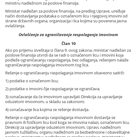
ministru nadležnom za poslove finansija.
Ministar nadležan za poslove finansija, na predlog Uprave, uređuje
način dostavljanja podataka o označenom licu i njegovoj imovini od
strane državnih organa, organizacija i lica kojima su poverena javna
ovlašćenja.
Ovlašćenje za ograničavanje raspolaganja imovinom
Član 10
Ako po prijemu izveštaja iz člana 9. ovog zakona, ministar nadležan za
poslove finansija utvrdi da se radi o označenom licu i imovini koja
podleže ograničavanju raspolaganja, bez odlaganja, rešenjem nalaže
ograničavanje raspolaganja imovinom tog lica.
Rešenje o ograničavanju raspolaganja imovinom obavezno sadrži:
1) podatke o označenom licu;
2) podatke o imovini čije raspolaganje se ograničava;
3) označavanje da će imovinom upravljati Direkcija za upravljanje
oduzetom imovinom, u skladu sa zakonom;
4) označavanje lica kojima se rešenje dostavlja.
Rešenje o ograničavanju raspolaganja imovinom dostavlja se
pravnom ili fizičkom licu kod koga se imovina nalazi, označenom licu,
Direkciji za upravljanje oduzetom imovinom, Upravi, nadležnom
javnom tužilaštvu, organu nadležnom za bezbednosne i obaveštajne