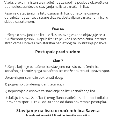
Vlada, preko ministarstva nadležnog za spoljne poslove obaveštava
podnosioca zahteva o stavljanju na listu označenih lica.
Rešenje o stavljanju na listu označenih lica, doneto na osnovu
obrazloženog zahteva strane države, dostavlja se označenom licu, u
skladu sa zakonom.
Član 6a
Rešenje o stavljanju na listu iz čl. 5. i 6. ovog zakona objavljuje se u
"Službenom glasniku Republike Srbije", kao i na zvaničnim internet
stranicama Uprave i ministarstva nadležnog za unutrašnje poslove.
Postupak pred sudom
Član 7
Rešenje kojim je označeno lice stavljeno na listu označenih lica,
konačno je i protiv njega označeno lice može pokrenuti upravni spor.
Upravni spor se može pokrenuti zbog:
1) pogrešno utvrđenog identiteta lica, i
2) nepostojanja osnova za stavljanje na listu označenog lica.
U slučaju iz stava 2. tačka 1) ovog člana, nadležni sud donosi odluku u
upravnom sporu u roku od 30 dana od dana pokretanja postupka.
Stavljanje na listu označenih lica Saveta
bezbednosti Ujedinjenih nacija