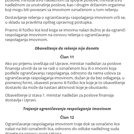
poslove, ministarstvu nadležnom za spoljne poslove, ministarstvu
nadležnom za unutrašnje poslove, kao i drugim državnim organima
koji mogu biti povezani sa imovinom označenom u tom rešenju.
Dostavljanje rešenja o ograničavanju raspolaganja imovinom vrši se,
u skladu sa pravilima opšteg upravnog postupka.
Pravno ili fizičko lice kod koga se imovina nalazi dužno je da ograniči
raspolaganje imovinom na osnovu rešenja o ograničavanju
raspolaganja imovinom.
Obaveštenje da rešenje nije doneto
Član 11
Ako po prijemu izveštaja od Uprave, ministar nadležan za poslove
finansija utvrdi da se ne radi o označenom licu ili o imovini koja
podleže ograničavanju raspolaganja, odnosno da nema uslova za
ograničavanje raspolaganja imovinom, dužan je da bez odlaganja, u
pismenoj formi, obavesti pravno ili fizičko lice koje je to obaveštenje
dostavilo da može da nastavi aktivnosti koje je obustavilo.
Obaveštenje iz stava 1. ministar nadležan za poslove finansija
dostavlja i Upravi.
Trajanje ograničavanja raspolaganja imovinom
Član 12
Ograničavanje raspolaganja imovinom traje dok se označeno lice
nalazi na listi označenih lica, odnosno do odluke nadležnog suda
donete na osnovu ovog zakona.