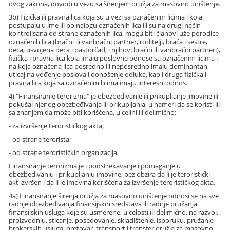
ovog zakona, dovodi u vezu sa širenjem oružja za masovno uništenje.
3b) Fizička ili pravna lica koja su u vezi sa označenim licima i koja
postupaju u ime ili po nalogu označenih lica ili su na drugi način
kontrolisana od strane označenih lica, mogu biti članovi uže porodice
označenih lica (bračni ili vanbračni partner, roditelji, braća i sestre,
deca, usvojena deca i pastorčad, i njihovi bračni ili vanbračni partneri),
fizička i pravna lica koja imaju poslovne odnose sa označenim licima i
na koja označena lica posredno ili neposredno imaju dominantan
uticaj na vođenje poslova i donošenje odluka, kao i druga fizička i
pravna lica koja sa označenim licima imaju interesni odnos.
4) "Finansiranje terorizma" je obezbeđivanje ili prikupljanje imovine ili
pokušaj njenog obezbeđivanja ili prikupljanja, u nameri da se koristi ili
sa znanjem da može biti korišćena, u celini ili delimično:
- za izvršenje terorističkog akta;
- od strane terorista;
- od strane terorističkih organizacija.
Finansiranje terorizma je i podstrekavanje i pomaganje u
obezbeđivanju i prikupljanju imovine, bez obzira da li je teroristički
akt izvršen i da li je imovina korišćena za izvršenje terorističkog akta.
4a) Finansiranje širenja oružja za masovno uništenje odnosi se na sve
radnje obezbeđivanja finansijskih sredstava ili radnje pružanja
finansijskih usluga koje su usmerene, u celosti ili delimično, na razvoj,
proizvodnju, sticanje, posedovanje, skladištenje, isporuku, pružanje
brokerskih usluga, pretovar, transport i transfer oružja za masovno