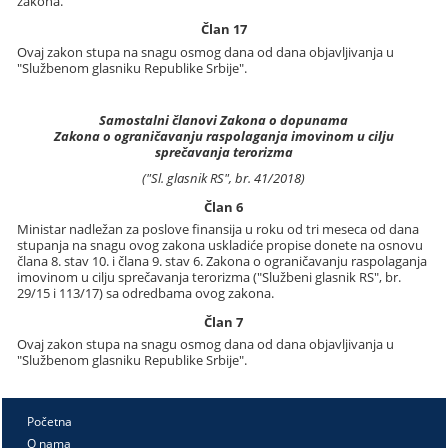
zakona.
Član 17
Ovaj zakon stupa na snagu osmog dana od dana objavljivanja u
"Službenom glasniku Republike Srbije".
Samostalni članovi Zakona o dopunama
Zakona o ograničavanju raspolaganja imovinom u cilju
sprečavanja terorizma
("Sl. glasnik RS", br. 41/2018)
Član 6
Ministar nadležan za poslove finansija u roku od tri meseca od dana
stupanja na snagu ovog zakona uskladiće propise donete na osnovu
člana 8. stav 10. i člana 9. stav 6. Zakona o ograničavanju raspolaganja
imovinom u cilju sprečavanja terorizma ("Službeni glasnik RS", br.
29/15 i 113/17) sa odredbama ovog zakona.
Član 7
Ovaj zakon stupa na snagu osmog dana od dana objavljivanja u
"Službenom glasniku Republike Srbije".
Početna
O nama