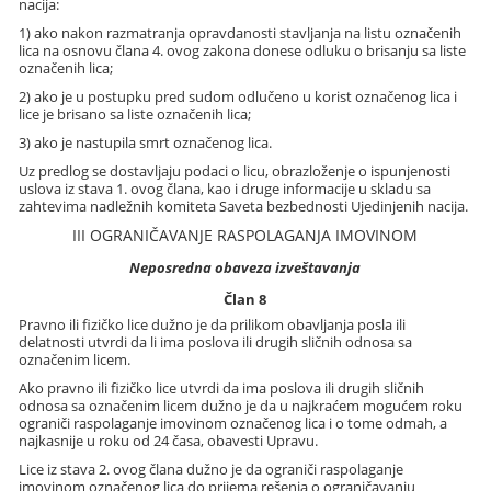
nacija:
1) ako nakon razmatranja opravdanosti stavljanja na listu označenih
lica na osnovu člana 4. ovog zakona donese odluku o brisanju sa liste
označenih lica;
2) ako je u postupku pred sudom odlučeno u korist označenog lica i
lice je brisano sa liste označenih lica;
3) ako je nastupila smrt označenog lica.
Uz predlog se dostavljaju podaci o licu, obrazloženje o ispunjenosti
uslova iz stava 1. ovog člana, kao i druge informacije u skladu sa
zahtevima nadležnih komiteta Saveta bezbednosti Ujedinjenih nacija.
III OGRANIČAVANJE RASPOLAGANJA IMOVINOM
Neposredna obaveza izveštavanja
Član 8
Pravno ili fizičko lice dužno je da prilikom obavljanja posla ili
delatnosti utvrdi da li ima poslova ili drugih sličnih odnosa sa
označenim licem.
Ako pravno ili fizičko lice utvrdi da ima poslova ili drugih sličnih
odnosa sa označenim licem dužno je da u najkraćem mogućem roku
ograniči raspolaganje imovinom označenog lica i o tome odmah, a
najkasnije u roku od 24 časa, obavesti Upravu.
Lice iz stava 2. ovog člana dužno je da ograniči raspolaganje
imovinom označenog lica do prijema rešenja o ograničavanju