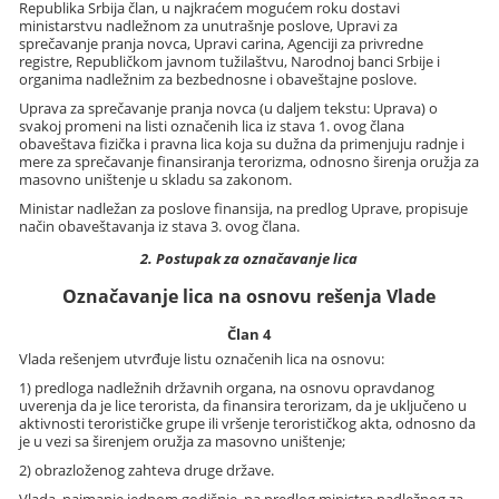
Republika Srbija član, u najkraćem mogućem roku dostavi
ministarstvu nadležnom za unutrašnje poslove, Upravi za
sprečavanje pranja novca, Upravi carina, Agenciji za privredne
registre, Republičkom javnom tužilaštvu, Narodnoj banci Srbije i
organima nadležnim za bezbednosne i obaveštajne poslove.
Uprava za sprečavanje pranja novca (u daljem tekstu: Uprava) o
svakoj promeni na listi označenih lica iz stava 1. ovog člana
obaveštava fizička i pravna lica koja su dužna da primenjuju radnje i
mere za sprečavanje finansiranja terorizma, odnosno širenja oružja za
masovno uništenje u skladu sa zakonom.
Ministar nadležan za poslove finansija, na predlog Uprave, propisuje
način obaveštavanja iz stava 3. ovog člana.
2. Postupak za označavanje lica
Označavanje lica na osnovu rešenja Vlade
Član 4
Vlada rešenjem utvrđuje listu označenih lica na osnovu:
1) predloga nadležnih državnih organa, na osnovu opravdanog
uverenja da je lice terorista, da finansira terorizam, da je uključeno u
aktivnosti terorističke grupe ili vršenje terorističkog akta, odnosno da
je u vezi sa širenjem oružja za masovno uništenje;
2) obrazloženog zahteva druge države.