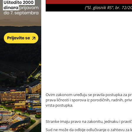
("Sl. glasnik RS", br. 72
Ovim zakonom uređuju se pravila postupka za pr
prava ličnosti i sporova iz porodičnih, radnih, 
vrsta postupka.
Stranke imaju pravo na zakonitu, jednaku i pravič
Sud ne može da odbije odlučivanje o zahtevu za ko