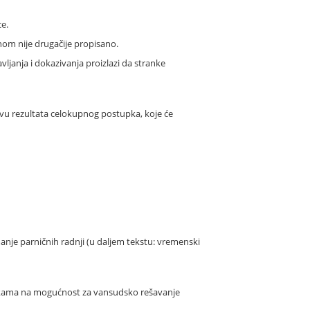
ce.
onom nije drugačije propisano.
avljanja i dokazivanja proizlazi da stranke
ovu rezultata celokupnog postupka, koje će
je parničnih radnji (u daljem tekstu: vremenski
rankama na mogućnost za vansudsko rešavanje