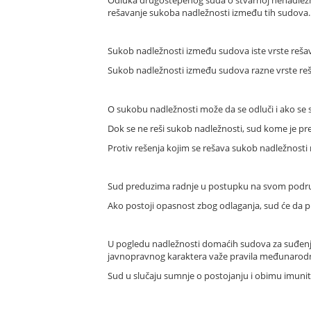
rešavanje sukoba nadležnosti između tih sudova.
Sukob nadležnosti između sudova iste vrste rešav
Sukob nadležnosti između sudova razne vrste reš
O sukobu nadležnosti može da se odluči i ako se s
Dok se ne reši sukob nadležnosti, sud kome je p
Protiv rešenja kojim se rešava sukob nadležnosti 
Sud preduzima radnje u postupku na svom podru
Ako postoji opasnost zbog odlaganja, sud će da p
U pogledu nadležnosti domaćih sudova za suđenje 
javnopravnog karaktera važe pravila međunarod
Sud u slučaju sumnje o postojanju i obimu imuni