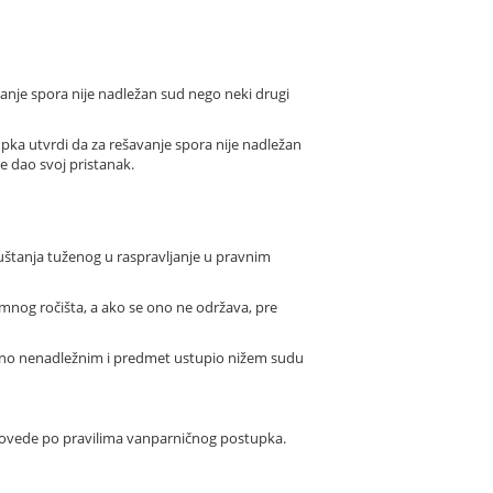
anje spora nije nadležan sud nego neki drugi
pka utvrdi da za rešavanje spora nije nadležan
e dao svoj pristanak.
uštanja tuženog u raspravljanje u pravnim
mnog ročišta, a ako se ono ne održava, pre
tvarno nenadležnim i predmet ustupio nižem sudu
provede po pravilima vanparničnog postupka.