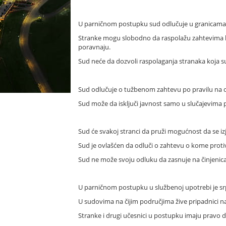
U parničnom postupku sud odlučuje u granicama z
Stranke mogu slobodno da raspolažu zahtevima ko
poravnaju.
Sud neće da dozvoli raspolaganja stranaka koja s
Sud odlučuje o tužbenom zahtevu po pravilu na 
Sud može da isključi javnost samo u slučajevim
Sud će svakoj stranci da pruži mogućnost da se i
Sud je ovlašćen da odluči o zahtevu o kome proti
Sud ne može svoju odluku da zasnuje na činjenic
U parničnom postupku u službenoj upotrebi je srpsk
U sudovima na čijim područjima žive pripadnici na
Stranke i drugi učesnici u postupku imaju pravo 