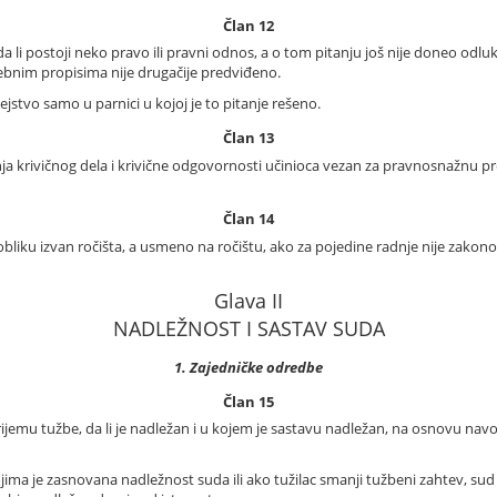
Član 12
 li postoji neko pravo ili pravni odnos, a o tom pitanju još nije doneo odlu
sebnim propisima nije drugačije predviđeno.
tvo samo u parnici u kojoj je to pitanje rešeno.
Član 13
a krivičnog dela i krivične odgovornosti učinioca vezan za pravnosnažnu p
Član 14
liku izvan ročišta, a usmeno na ročištu, ako za pojedine radnje nije zako
Glava II
NADLEŽNOST I SASTAV SUDA
1. Zajedničke odredbe
Član 15
jemu tužbe, da li je nadležan i u kojem je sastavu nadležan, na osnovu navo
ma je zasnovana nadležnost suda ili ako tužilac smanji tužbeni zahtev, sud