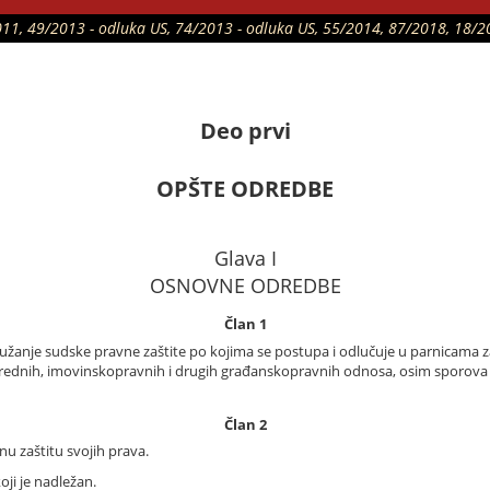
/2011, 49/2013 - odluka US, 74/2013 - odluka US, 55/2014, 87/2018, 18/2
Deo prvi
OPŠTE ODREDBE
Glava I
OSNOVNE ODREDBE
Član 1
užanje sudske pravne zaštite po kojima se postupa i odlučuje u parnicama
privrednih, imovinskopravnih i drugih građanskopravnih odnosa, osim sporo
Član 2
nu zaštitu svojih prava.
ji je nadležan.