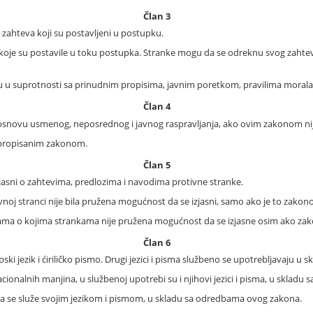
Član 3
ahteva koji su postavljeni u postupku.
je su postavile u toku postupka. Stranke mogu da se odreknu svog zahteva,
u u suprotnosti sa prinudnim propisima, javnim poretkom, pravilima morala
Član 4
osnovu usmenog, neposrednog i javnog raspravljanja, ako ovim zakonom nij
a propisanim zakonom.
Član 5
zjasni o zahtevima, predlozima i navodima protivne stranke.
vnoj stranci nije bila pružena mogućnost da se izjasni, samo ako je to zako
ama o kojima strankama nije pružena mogućnost da se izjasne osim ako zak
Član 6
i jezik i ćiriličko pismo. Drugi jezici i pisma službeno se upotrebljavaju u 
cionalnih manjina, u službenoj upotrebi su i njihovi jezici i pisma, u skladu
da se služe svojim jezikom i pismom, u skladu sa odredbama ovog zakona.