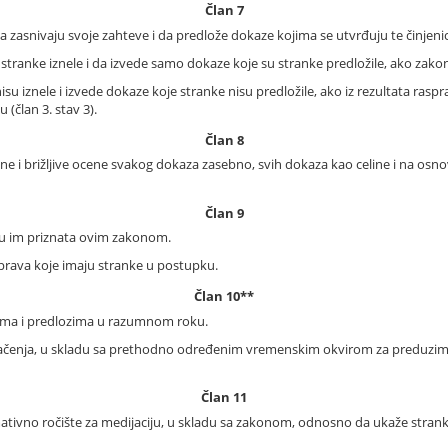
Član 7
a zasnivaju svoje zahteve i da predlože dokaze kojima se utvrđuju te činjeni
u stranke iznele i da izvede samo dokaze koje su stranke predložile, ako zak
isu iznele i izvede dokaze koje stranke nisu predložile, ako iz rezultata raspr
(član 3. stav 3).
Član 8
 i brižljive ocene svakog dokaza zasebno, svih dokaza kao celine i na osn
Član 9
su im priznata ovim zakonom.
 prava koje imaju stranke u postupku.
Član 10**
vima i predlozima u razumnom roku.
čenja, u skladu sa prethodno određenim vremenskim okvirom za preduziman
Član 11
ormativno ročište za medijaciju, u skladu sa zakonom, odnosno da ukaže st