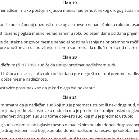
Član 19
 nenadležnim ako postoji isključiva mesna nadležnost nekog drugog suda, n
sud će po službenoj dužnosti da se oglasi mesno nenadležnim u roku od os
ti tuženog oglasi mesno nenadležnim u roku od osam dana od dana prijem
že da istakne prigovor mesne nenadležnosti najkasnije na pripremnom roči
 pre upuštanja u raspravljanje, o čemu sud mora da odluči u roku od osam da
Član 20
dležnim (čl. 17. i 19), sud će da ustupi predmet nadležnom sudu.
od tužioca da se izjasni u roku od tri dana pre nego što ustupi predmet nadlež
 opšte mesne nadležnosti.
staviće postupak kao da je kod njega bio pokrenut.
Član 21
smatra da je nadležan sud koji mu je predmet ustupio ili neki drugi sud, d
rijema predmeta, osim ako nađe da mu je predmet ustupljen usled očigledn
predmet drugom sudu i o tome obavesti sud koji mu je predmet ustupio.
g suda kojom se on oglasio mesno nenadležnim odluku doneo drugostepeni 
 je drugostepeni sud koji je odluku doneo nadležan za rešavanje sukoba na
sti prvostepenog suda vezuje svaki sud kome isti predmet bude kasnije us