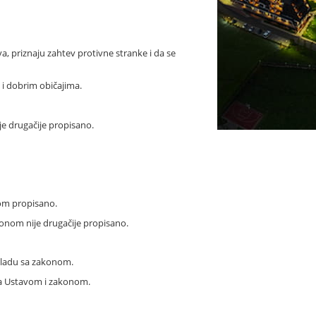
 priznaju zahtev protivne stranke i da se
 i dobrim običajima.
e drugačije propisano.
nom propisano.
onom nije drugačije propisano.
skladu sa zakonom.
 sa Ustavom i zakonom.