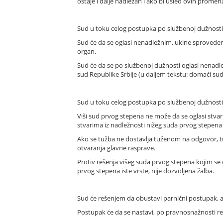
ostaje i dalje nadležan i ako bi usled ovih promen
Sud u toku celog postupka po službenoj dužnosti 
Sud će da se oglasi nenadležnim, ukine sproveden
organ.
Sud će da se po službenoj dužnosti oglasi nenadl
sud Republike Srbije (u daljem tekstu: domaći sud
Sud u toku celog postupka po službenoj dužnosti 
Viši sud prvog stepena ne može da se oglasi stva
stvarima iz nadležnosti nižeg suda prvog stepena i
Ako se tužba ne dostavlja tuženom na odgovor, tu
otvaranja glavne rasprave.
Protiv rešenja višeg suda prvog stepena kojim se
prvog stepena iste vrste, nije dozvoljena žalba.
Sud će rešenjem da obustavi parnični postupak, 
Postupak će da se nastavi, po pravnosnažnosti 