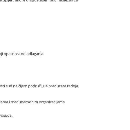
ji opasnost od odlaganja.
ti sud na čijem području je preduzeta radnja.
ržavama i međunarodnim organizacijama
avosuđa.