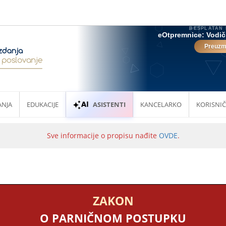
ANJA
EDUKACIJE
ASISTENTI
KANCELARKO
KORISNIČ
Sve informacije o propisu nađite
OVDE
.
ZAKON
O PARNIČNOM POSTUPKU