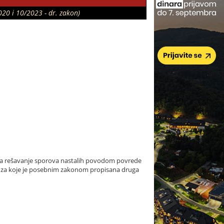
020 i 10/2023 - dr. zakon)
 za rešavanje sporova nastalih povodom povrede
va za koje je posebnim zakonom propisana druga