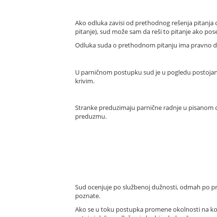
Ako odluka zavisi od prethodnog rešenja pitanja da
pitanje), sud može sam da reši to pitanje ako po
Odluka suda o prethodnom pitanju ima pravno dejs
U parničnom postupku sud je u pogledu postojanj
krivim.
Stranke preduzimaju parnične radnje u pisanom ob
preduzmu.
Sud ocenjuje po službenoj dužnosti, odmah po pri
poznate.
Ako se u toku postupka promene okolnosti na koji