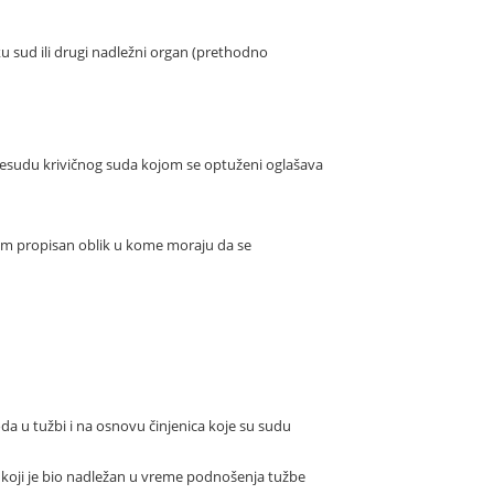
ku sud ili drugi nadležni organ (prethodno
resudu krivičnog suda kojom se optuženi oglašava
nom propisan oblik u kome moraju da se
da u tužbi i na osnovu činjenica koje su sudu
 koji je bio nadležan u vreme podnošenja tužbe