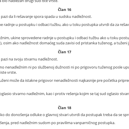
a bio nadležan drugi sud iste vrste.
Član 16
pazi da li rešavanje spora spada u sudsku nadležnost.
e radnje u postupku i odbaci tužbu, ako u toku postupka utvrdi da za rešav
ežnim, ukine sprovedene radnje u postupku i odbaci tužbu ako u toku postu
), osim ako nadležnost domaćeg suda zavisi od pristanka tuženog, a tuženi j
Član 17
pazi na svoju stvarnu nadležnost.
rno nenadležnim ni po službenoj dužnosti ni po prigovoru tuženog posle up
ste vrste.
ženi može da istakne prigovor nenadležnosti najkasnije pre početka pripre
 oglasio stvarno nadležnim, kao i protiv rešenja kojim se taj sud oglasio s
Član 18
ako do donošenja odluke o glavnoj stvari utvrdi da postupak treba da se s
rešenja, pred nadležnim sudom po pravilima vanparničnog postupka.