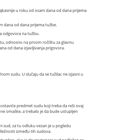
ajkasnije u roku od osam dana od dana prijema
am dana od dana prijema tužbe.
a odgovora na tužbu.
štu, odnosno na prvom ročištu za glavnu
na od dana izjavljivanja prigovora.
nom sudu. U slučaju da se tužilac ne izjasni u
ostaviće predmet sudu koji treba da reši ovaj
e omaške, a trebalo je da bude ustupljen
sud, za tu odluku vezan je u pogledu
dležnosti između tih sudova.
tupljen, ako je drugostepeni sud nadležan za