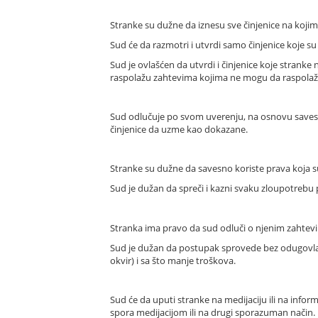
Stranke su dužne da iznesu sve činjenice na kojim
Sud će da razmotri i utvrdi samo činjenice koje s
Sud je ovlašćen da utvrdi i činjenice koje stranke n
raspolažu zahtevima kojima ne mogu da raspolažu 
Sud odlučuje po svom uverenju, na osnovu savesne
činjenice da uzme kao dokazane.
Stranke su dužne da savesno koriste prava koja 
Sud je dužan da spreči i kazni svaku zloupotrebu
Stranka ima pravo da sud odluči o njenim zahte
Sud je dužan da postupak sprovede bez odugovla
okvir) i sa što manje troškova.
Sud će da uputi stranke na medijaciju ili na inf
spora medijacijom ili na drugi sporazuman način.