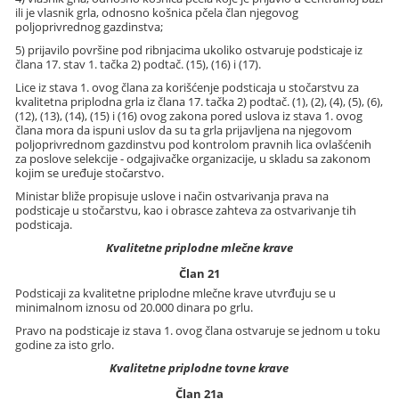
ili je vlasnik grla, odnosno košnica pčela član njegovog
poljoprivrednog gazdinstva;
5) prijavilo površine pod ribnjacima ukoliko ostvaruje podsticaje iz
člana 17. stav 1. tačka 2) podtač. (15), (16) i (17).
Lice iz stava 1. ovog člana za korišćenje podsticaja u stočarstvu za
kvalitetna priplodna grla iz člana 17. tačka 2) podtač. (1), (2), (4), (5), (6),
(12), (13), (14), (15) i (16) ovog zakona pored uslova iz stava 1. ovog
člana mora da ispuni uslov da su ta grla prijavljena na njegovom
poljoprivrednom gazdinstvu pod kontrolom pravnih lica ovlašćenih
za poslove selekcije - odgajivačke organizacije, u skladu sa zakonom
kojim se uređuje stočarstvo.
Ministar bliže propisuje uslove i način ostvarivanja prava na
podsticaje u stočarstvu, kao i obrasce zahteva za ostvarivanje tih
podsticaja.
Kvalitetne priplodne mlečne krave
Član 21
Podsticaji za kvalitetne priplodne mlečne krave utvrđuju se u
minimalnom iznosu od 20.000 dinara po grlu.
Pravo na podsticaje iz stava 1. ovog člana ostvaruje se jednom u toku
godine za isto grlo.
Kvalitetne priplodne tovne krave
Član 21a