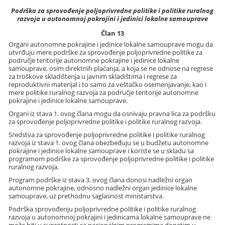
Podrška za sprovođenje poljoprivredne politike i politike ruralnog
razvoja u autonomnoj pokrajini i jedinici lokalne samouprave
Član 13
Organi autonomne pokrajine i jedinice lokalne samouprave mogu da
utvrđuju mere podrške za sprovođenje poljoprivredne politike za
područje teritorije autonomne pokrajine i jedinice lokalne
samouprave, osim direktnih plaćanja, a koja se ne odnose na regrese
za troškove skladištenja u javnim skladištima i regrese za
reproduktivni materijal i to samo za veštačko osemenjavanje, kao i
mere politike ruralnog razvoja za područje teritorije autonomne
pokrajine i jedinice lokalne samouprave.
Organi iz stava 1. ovog člana mogu da osnivaju pravna lica za podršku
za sprovođenje poljoprivredne politike i politike ruralnog razvoja.
Sredstva za sprovođenje poljoprivredne politike i politike ruralnog
razvoja iz stava 1. ovog člana obezbeđuju se u budžetu autonomne
pokrajine i jedinice lokalne samouprave i koriste se u skladu sa
programom podrške za sprovođenje poljoprivredne politike i politike
ruralnog razvoja.
Program podrške iz stava 3. ovog člana donosi nadležni organ
autonomne pokrajine, odnosno nadležni organ jedinice lokalne
samouprave, uz prethodnu saglasnost ministarstva.
Podrška sprovođenju poljoprivredne politike i politike ruralnog
razvoja u autonomnoj pokrajini i jedinicama lokalne samouprave ne