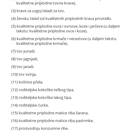
kvalitetne priplodne tovne krave),
(3) krave za uzgoj teladi za tov,
(4) žensku telad od kvalitetnih priplodnih krava prvotelki,
(5) kvalitetne priplodne ovce i ovnove, koze i jarčeve (u daljem
tekstu: kvalitetne priplodne ovce i koze),
(6) kvalitetne priplodne krmače i nerastove (u daljem tekstu:
kvalitetne priplodne krmače),
(7) tov junadi,
(8) tov jagnjadi,
(9) tov jaradi,
(10) tov svinja,
(11) košnice pčela,
(12) roditeljske kokoške teškog tipa,
(13) roditeljske kokoške lakog tipa,
(14) roditeljske ćurke,
(15) kvalitetne priplodne matice riba šarana,
(16) kvalitetne priplodne matice riba pastrmke,
(17) proizvodnju konzumne ribe.