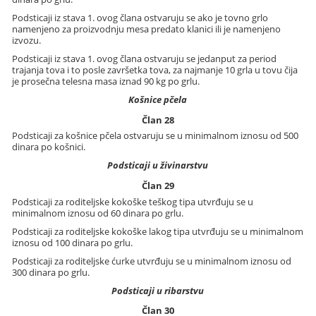
Podsticaji iz stava 1. ovog člana ostvaruju se ako je tovno grlo
namenjeno za proizvodnju mesa predato klanici ili je namenjeno
izvozu.
Podsticaji iz stava 1. ovog člana ostvaruju se jedanput za period
trajanja tova i to posle završetka tova, za najmanje 10 grla u tovu čija
je prosečna telesna masa iznad 90 kg po grlu.
Košnice pčela
Član 28
Podsticaji za košnice pčela ostvaruju se u minimalnom iznosu od 500
dinara po košnici.
Podsticaji u živinarstvu
Član 29
Podsticaji za roditeljske kokoške teškog tipa utvrđuju se u
minimalnom iznosu od 60 dinara po grlu.
Podsticaji za roditeljske kokoške lakog tipa utvrđuju se u minimalnom
iznosu od 100 dinara po grlu.
Podsticaji za roditeljske ćurke utvrđuju se u minimalnom iznosu od
300 dinara po grlu.
Podsticaji u ribarstvu
Član 30