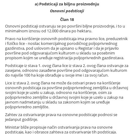
a) Podsticaji za biljnu proizvodnju
Osnovni podsticaji
Član 18
Osnovni podsticaji ostvaruju se po površini biljne proizvodnje, i to u
minimalnom iznosu od 12.000 dinara po hektaru.
Pravo na korišćenje osnovnih podsticaja ima pravno lice, preduzetnik
i fizičko lice - nosilac komercijalnog porodičnog poljoprivrednog
gazdinstva, pod uslovom da je upisano u Registar i da je prijavilo
površine pod odgovarajućom kulturom u skladu sa posebnim
propisom kojim se uređuje registracija poljoprivrednih gazdinstava.
Podsticaje iz stava 1. ovog člana lice iz stava 2. ovog člana ostvaruje za
zasejane, odnosno zasađene površine pod odgovarajućom kulturom
do najviše 100 ha koje obrađuje u svoje ime i za svoj račun.
Lice iz stava 2. ovog člana ne može da ostvari pravo na korišćenje
osnovnih podsticaja za površine poljoprivrednog zemljišta u državnoj
svojini koje je uzelo u zakup, odnosno na korišćenje, osim za
poljoprivredno zemljište u državnoj svojini koje je uzelo u zakup na
javnom nadmetanju u skladu sa zakonom kojim se uređuje
poljoprivredno zemljište.
Zahtev za ostvarivanje prava na osnovne podsticaje podnosi se
jedanput godišnje.
Ministar bliže propisuje način ostvarivanja prava na osnovne
podsticaje, kao i obrasce zahteva za ostvarivanje tih podsticaja.