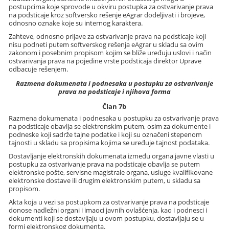
postupcima koje sprovode u okviru postupka za ostvarivanje prava
na podsticaje kroz softversko rešenje eAgrar dodeljivati i brojeve,
odnosno oznake koje su internog karaktera.
Zahteve, odnosno prijave za ostvarivanje prava na podsticaje koji
nisu podneti putem softverskog rešenja eAgrar u skladu sa ovim
zakonom i posebnim propisom kojim se bliže uređuju uslovi i način
ostvarivanja prava na pojedine vrste podsticaja direktor Uprave
odbacuje rešenjem.
Razmena dokumenata i podnesaka u postupku za ostvarivanje
prava na podsticaje i njihova forma
Član 7b
Razmena dokumenata i podnesaka u postupku za ostvarivanje prava
na podsticaje obavlja se elektronskim putem, osim za dokumente i
podneske koji sadrže tajne podatke i koji su označeni stepenom
tajnosti u skladu sa propisima kojima se uređuje tajnost podataka.
Dostavljanje elektronskih dokumenata između organa javne vlasti u
postupku za ostvarivanje prava na podsticaje obavlja se putem
elektronske pošte, servisne magistrale organa, usluge kvalifikovane
elektronske dostave ili drugim elektronskim putem, u skladu sa
propisom.
Akta koja u vezi sa postupkom za ostvarivanje prava na podsticaje
donose nadležni organi i imaoci javnih ovlašćenja, kao i podnesci i
dokumenti koji se dostavljaju u ovom postupku, dostavljaju se u
formi elektronskog dokumenta.