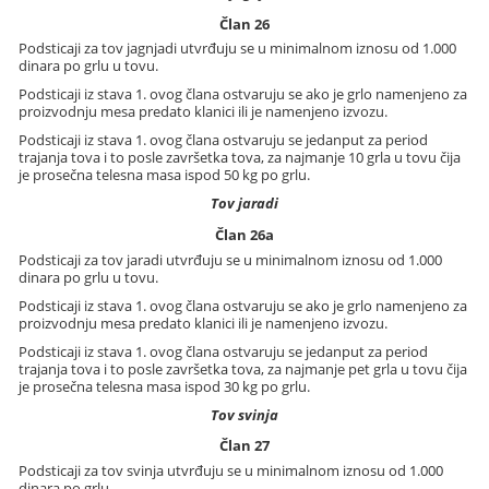
Član 26
Podsticaji za tov jagnjadi utvrđuju se u minimalnom iznosu od 1.000
dinara po grlu u tovu.
Podsticaji iz stava 1. ovog člana ostvaruju se ako je grlo namenjeno za
proizvodnju mesa predato klanici ili je namenjeno izvozu.
Podsticaji iz stava 1. ovog člana ostvaruju se jedanput za period
trajanja tova i to posle završetka tova, za najmanje 10 grla u tovu čija
je prosečna telesna masa ispod 50 kg po grlu.
Tov jaradi
Član 26a
Podsticaji za tov jaradi utvrđuju se u minimalnom iznosu od 1.000
dinara po grlu u tovu.
Podsticaji iz stava 1. ovog člana ostvaruju se ako je grlo namenjeno za
proizvodnju mesa predato klanici ili je namenjeno izvozu.
Podsticaji iz stava 1. ovog člana ostvaruju se jedanput za period
trajanja tova i to posle završetka tova, za najmanje pet grla u tovu čija
je prosečna telesna masa ispod 30 kg po grlu.
Tov svinja
Član 27
Podsticaji za tov svinja utvrđuju se u minimalnom iznosu od 1.000
dinara po grlu.