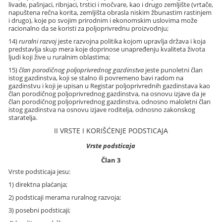
livade, pašnjaci, ribnjaci, trstici i močvare, kao i drugo zemljište (vrtače,
napuštena rečna korita, zemljišta obrasla niskim žbunastim rastinjem
i drugo), koje po svojim prirodnim i ekonomskim uslovima može
racionalno da se koristi za poljoprivrednu proizvodnju;
14)
ruralni razvoj
jeste razvojna politika kojom upravlja država i koja
predstavlja skup mera koje doprinose unapređenju kvaliteta života
ljudi koji žive u ruralnim oblastima;
15)
član porodičnog poljoprivrednog
gazdinstva
jeste punoletni član
istog gazdinstva, koji se stalno ili povremeno bavi radom na
gazdinstvu i koji je upisan u Registar poljoprivrednih gazdinstava kao
član porodičnog poljoprivrednog gazdinstva, na osnovu izjave da je
član porodičnog poljoprivrednog gazdinstva, odnosno maloletni član
istog gazdinstva na osnovu izjave roditelja, odnosno zakonskog
staratelja.
II VRSTE I KORIŠĆENJE PODSTICAJA
Vrste podsticaja
Član 3
Vrste podsticaja jesu:
1) direktna plaćanja;
2) podsticaji merama ruralnog razvoja;
3) posebni podsticaji;