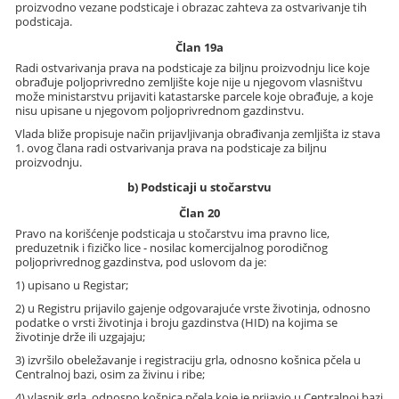
proizvodno vezane podsticaje i obrazac zahteva za ostvarivanje tih
podsticaja.
Član 19a
Radi ostvarivanja prava na podsticaje za biljnu proizvodnju lice koje
obrađuje poljoprivredno zemljište koje nije u njegovom vlasništvu
može ministarstvu prijaviti katastarske parcele koje obrađuje, a koje
nisu upisane u njegovom poljoprivrednom gazdinstvu.
Vlada bliže propisuje način prijavljivanja obrađivanja zemljišta iz stava
1. ovog člana radi ostvarivanja prava na podsticaje za biljnu
proizvodnju.
b) Podsticaji u stočarstvu
Član 20
Pravo na korišćenje podsticaja u stočarstvu ima pravno lice,
preduzetnik i fizičko lice - nosilac komercijalnog porodičnog
poljoprivrednog gazdinstva, pod uslovom da je:
1) upisano u Registar;
2) u Registru prijavilo gajenje odgovarajuće vrste životinja, odnosno
podatke o vrsti životinja i broju gazdinstva (HID) na kojima se
životinje drže ili uzgajaju;
3) izvršilo obeležavanje i registraciju grla, odnosno košnica pčela u
Centralnoj bazi, osim za živinu i ribe;
4) vlasnik grla, odnosno košnica pčela koje je prijavio u Centralnoj bazi