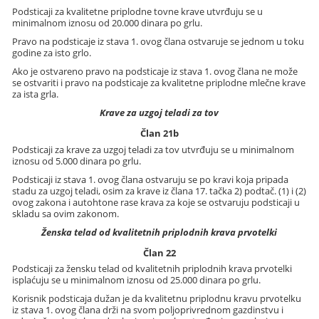
Podsticaji za kvalitetne priplodne tovne krave utvrđuju se u
minimalnom iznosu od 20.000 dinara po grlu.
Pravo na podsticaje iz stava 1. ovog člana ostvaruje se jednom u toku
godine za isto grlo.
Ako je ostvareno pravo na podsticaje iz stava 1. ovog člana ne može
se ostvariti i pravo na podsticaje za kvalitetne priplodne mlečne krave
za ista grla.
Krave za uzgoj teladi za tov
Član 21b
Podsticaji za krave za uzgoj teladi za tov utvrđuju se u minimalnom
iznosu od 5.000 dinara po grlu.
Podsticaji iz stava 1. ovog člana ostvaruju se po kravi koja pripada
stadu za uzgoj teladi, osim za krave iz člana 17. tačka 2) podtač. (1) i (2)
ovog zakona i autohtone rase krava za koje se ostvaruju podsticaji u
skladu sa ovim zakonom.
Ženska telad od kvalitetnih priplodnih krava prvotelki
Član 22
Podsticaji za žensku telad od kvalitetnih priplodnih krava prvotelki
isplaćuju se u minimalnom iznosu od 25.000 dinara po grlu.
Korisnik podsticaja dužan je da kvalitetnu priplodnu kravu prvotelku
iz stava 1. ovog člana drži na svom poljoprivrednom gazdinstvu i