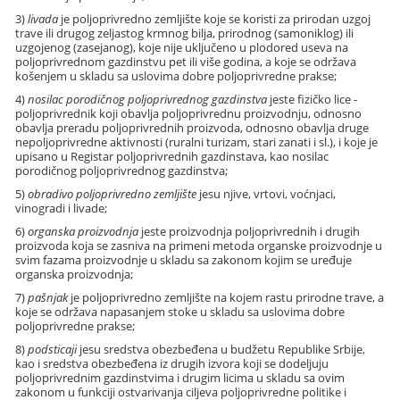
3)
livada
je poljoprivredno zemljište koje se koristi za prirodan uzgoj
trave ili drugog zeljastog krmnog bilja, prirodnog (samoniklog) ili
uzgojenog (zasejanog), koje nije uključeno u plodored useva na
poljoprivrednom gazdinstvu pet ili više godina, a koje se održava
košenjem u skladu sa uslovima dobre poljoprivredne prakse;
4)
nosilac porodičnog poljoprivrednog gazdinstva
jeste fizičko lice -
poljoprivrednik koji obavlja poljoprivrednu proizvodnju, odnosno
obavlja preradu poljoprivrednih proizvoda, odnosno obavlja druge
nepoljoprivredne aktivnosti (ruralni turizam, stari zanati i sl.), i koje je
upisano u Registar poljoprivrednih gazdinstava, kao nosilac
porodičnog poljoprivrednog gazdinstva;
5)
obradivo poljoprivredno zemljište
jesu njive, vrtovi, voćnjaci,
vinogradi i livade;
6)
organska proizvodnja
jeste proizvodnja poljoprivrednih i drugih
proizvoda koja se zasniva na primeni metoda organske proizvodnje u
svim fazama proizvodnje u skladu sa zakonom kojim se uređuje
organska proizvodnja;
7)
pašnjak
je poljoprivredno zemljište na kojem rastu prirodne trave, a
koje se održava napasanjem stoke u skladu sa uslovima dobre
poljoprivredne prakse;
8)
podsticaji
jesu sredstva obezbeđena u budžetu Republike Srbije,
kao i sredstva obezbeđena iz drugih izvora koji se dodeljuju
poljoprivrednim gazdinstvima i drugim licima u skladu sa ovim
zakonom u funkciji ostvarivanja ciljeva poljoprivredne politike i