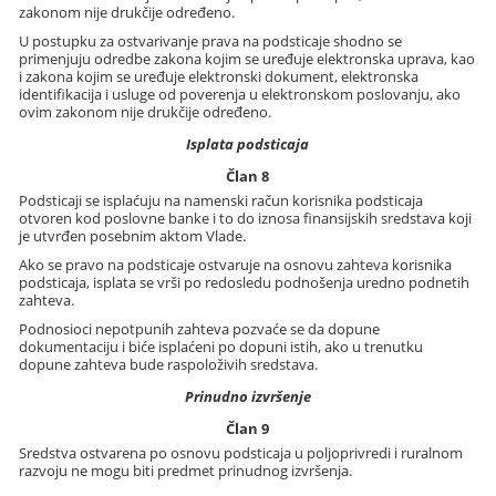
zakonom nije drukčije određeno.
U postupku za ostvarivanje prava na podsticaje shodno se
primenjuju odredbe zakona kojim se uređuje elektronska uprava, kao
i zakona kojim se uređuje elektronski dokument, elektronska
identifikacija i usluge od poverenja u elektronskom poslovanju, ako
ovim zakonom nije drukčije određeno.
Isplata podsticaja
Član 8
Podsticaji se isplaćuju na namenski račun korisnika podsticaja
otvoren kod poslovne banke i to do iznosa finansijskih sredstava koji
je utvrđen posebnim aktom Vlade.
Ako se pravo na podsticaje ostvaruje na osnovu zahteva korisnika
podsticaja, isplata se vrši po redosledu podnošenja uredno podnetih
zahteva.
Podnosioci nepotpunih zahteva pozvaće se da dopune
dokumentaciju i biće isplaćeni po dopuni istih, ako u trenutku
dopune zahteva bude raspoloživih sredstava.
Prinudno izvršenje
Član 9
Sredstva ostvarena po osnovu podsticaja u poljoprivredi i ruralnom
razvoju ne mogu biti predmet prinudnog izvršenja.