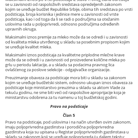
se u zavisnosti od raspoloživih sredstava opredeljenih zakonom
kojim se uređuje budžet Republike Srbije, obima tih sredstava po vrsti
podsticaja, broja korisnika i jedinice mere u zavisnosti od vrste
podsticaja, kao i od toga da li se radi o područjima sa otežanim
uslovima rada u poljoprivredi, odnosno područjima određenih
upravnih okruga.
Maksimalni iznos premije za mleko može da se odredi i u zavisnosti
od kvaliteta mleka utvrđenog u skladu sa posebnim propisom kojim
se uređuje kvalitet mleka.
Maksimalni iznos podsticaja za kvalitetne priplodne mlečne krave
može da se odredi i u zavisnosti od proizvedene količine mleka po
grlu u periodu laktacije, a u skladu sa podacima pravnog lica
ovlašćenog za poslove selekcije - odgajivačke organizacije.
Preuzimanje obaveza za podsticaje mora biti u skladu sa zakonom
kojim se uređuje budžetski sistem, odnosno ukupan iznos obaveza za
podsticaje koje ministarstvo preuzima u skladu sa aktom Vlade za
tekuću godinu, ne sme biti veći od raspoložive aproprijacije koja je
ministarstvu odobrena za tu namenu u toj budžetskoj godini.
Pravo na podsticaje
Član 5
Pravo na podsticaje, pod uslovima i na način utvrđen ovim zakonom,
imaju poljoprivredna gazdinstva i porodična poljoprivredna
gazdinstva koja su upisana u Registar poljoprivrednih gazdinstava u
skladu sa zakonom koji se uređuje poljoprivreda (u daljem tekstu: