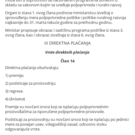
može biti u suprotnosti sa nacionalnim programima donetim u
skladu sa zakonom kojim se uređuje poljoprivreda i ruralni razvoj.
Organi iz stava 1. ovog člana podnose ministarstvu izveštaj o
sprovođenju mera poljoprivredne politike i politike ruralnog razvoja
najkasnije do 31. marta tekuće godine za prethodnu godinu.
Ministar propisuje obrazac i sadržinu programa podrške iz stava 3.
ovog člana, kao i obrazac izveštaja iz stava 6. ovog člana.
III DIREKTNA PLAĆANJA
Vrste direktnih plaćanja
Član 14
Direktna plaćanja obuhvataju:
1) premije;
2) podsticaje za proizvodnju;
3) regrese.
4) (
brisana
)
Premije su novčani iznosi koji se isplaćuju poljoprivrednim
proizvođačima za isporučene poljoprivredne proizvode.
Podsticaji za proizvodnju su novčani iznosi koji se isplaćuju po jedinici
mere za posejan usev, višegodišnji zasad, odnosno stoku
odgovarajuće vrste.