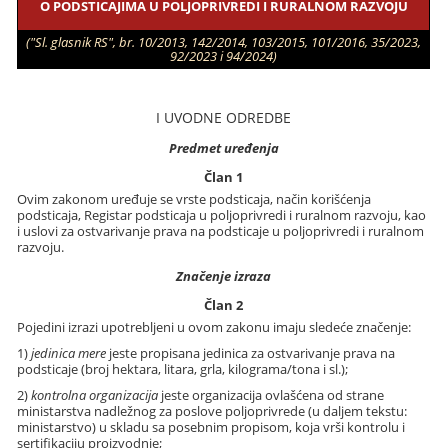
O PODSTICAJIMA U POLJOPRIVREDI I RURALNOM RAZVOJU
("Sl. glasnik RS", br. 10/2013, 142/2014, 103/2015, 101/2016, 35/2023,
92/2023 i 94/2024)
I UVODNE ODREDBE
Predmet uređenja
Član 1
Ovim zakonom uređuje se vrste podsticaja, način korišćenja
podsticaja, Registar podsticaja u poljoprivredi i ruralnom razvoju, kao
i uslovi za ostvarivanje prava na podsticaje u poljoprivredi i ruralnom
razvoju.
Značenje izraza
Član 2
Pojedini izrazi upotrebljeni u ovom zakonu imaju sledeće značenje:
1)
jedinica mere
jeste propisana jedinica za ostvarivanje prava na
podsticaje (broj hektara, litara, grla, kilograma/tona i sl.);
2)
kontrolna organizacija
jeste organizacija ovlašćena od strane
ministarstva nadležnog za poslove poljoprivrede (u daljem tekstu:
ministarstvo) u skladu sa posebnim propisom, koja vrši kontrolu i
sertifikaciju proizvodnje;