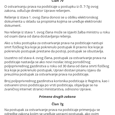
Član 7v
O ostvarivanju prava na podsticaje u postupku iz čl. 7-7g ovog
zakona, odlučuje direktor Uprave rešenjem.
Rešenje iz stava 1. ovog člana donosi se u obliku elektronskog
dokumenta u skladu sa propisima kojima se uređuje elektronski
dokument.
Na rešenje iz stava 1. ovog člana može se izjaviti žalba ministru u roku
od osam dana od dana dostavljanja rešenja.
Ako u toku postupka za ostvarivanje prava na podsticaje nastupi
smrt fizičkog lica koje je pokrenulo postupak ili pravno lice koje je
pokrenulo postupak prestane da postoji, postupak se obustavlja.
Izuzetno od stava 4. ovog člana, postupak za ostvarivanje prava na
podsticaje nastavlja se ako novi nosilac istog porodičnog
poljoprivrednog gazdinstva u roku od 30 dana od dana smrti fizičkog
lica koje je pokrenulo postupak, Upravi dostavi pisanu izjavu da
preuzima postupak za ostvarivanje prava na podsticaje.
Broj poljoprivrednog gazdinstva korisnika podsticaja iz Registra, kao i
ostvareni iznos podsticaja po vrsti podsticaja, objavljuje se na
zvaničnoj internet stranici ministarstva, odnosno Uprave.
Primena drugih zakona
Član 7g
Na postupak za ostvarivanje prava na podsticaje primenjuju se
odredbe zakona kojim se uređuje upravni postupak, ako ovim