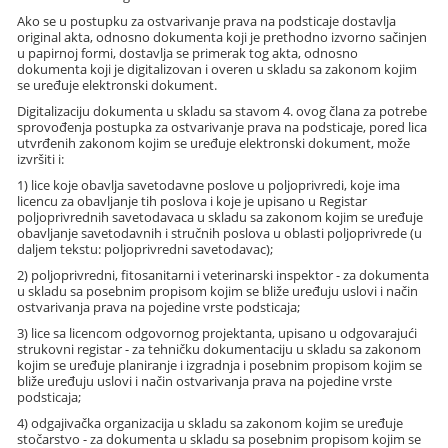
Ako se u postupku za ostvarivanje prava na podsticaje dostavlja
original akta, odnosno dokumenta koji je prethodno izvorno sačinjen
u papirnoj formi, dostavlja se primerak tog akta, odnosno
dokumenta koji je digitalizovan i overen u skladu sa zakonom kojim
se uređuje elektronski dokument.
Digitalizaciju dokumenta u skladu sa stavom 4. ovog člana za potrebe
sprovođenja postupka za ostvarivanje prava na podsticaje, pored lica
utvrđenih zakonom kojim se uređuje elektronski dokument, može
izvršiti i:
1) lice koje obavlja savetodavne poslove u poljoprivredi, koje ima
licencu za obavljanje tih poslova i koje je upisano u Registar
poljoprivrednih savetodavaca u skladu sa zakonom kojim se uređuje
obavljanje savetodavnih i stručnih poslova u oblasti poljoprivrede (u
daljem tekstu: poljoprivredni savetodavac);
2) poljoprivredni, fitosanitarni i veterinarski inspektor - za dokumenta
u skladu sa posebnim propisom kojim se bliže uređuju uslovi i način
ostvarivanja prava na pojedine vrste podsticaja;
3) lice sa licencom odgovornog projektanta, upisano u odgovarajući
strukovni registar - za tehničku dokumentaciju u skladu sa zakonom
kojim se uređuje planiranje i izgradnja i posebnim propisom kojim se
bliže uređuju uslovi i način ostvarivanja prava na pojedine vrste
podsticaja;
4) odgajivačka organizacija u skladu sa zakonom kojim se uređuje
stočarstvo - za dokumenta u skladu sa posebnim propisom kojim se