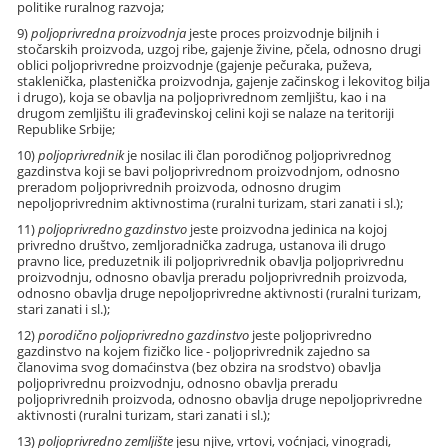
politike ruralnog razvoja;
9)
poljoprivredna proizvodnja
jeste proces proizvodnje biljnih i
stočarskih proizvoda, uzgoj ribe, gajenje živine, pčela, odnosno drugi
oblici poljoprivredne proizvodnje (gajenje pečuraka, puževa,
staklenička, plastenička proizvodnja, gajenje začinskog i lekovitog bilja
i drugo), koja se obavlja na poljoprivrednom zemljištu, kao i na
drugom zemljištu ili građevinskoj celini koji se nalaze na teritoriji
Republike Srbije;
10)
poljoprivrednik
je nosilac ili član porodičnog poljoprivrednog
gazdinstva koji se bavi poljoprivrednom proizvodnjom, odnosno
preradom poljoprivrednih proizvoda, odnosno drugim
nepoljoprivrednim aktivnostima (ruralni turizam, stari zanati i sl.);
11)
poljoprivredno gazdinstvo
jeste proizvodna jedinica na kojoj
privredno društvo, zemljoradnička zadruga, ustanova ili drugo
pravno lice, preduzetnik ili poljoprivrednik obavlja poljoprivrednu
proizvodnju, odnosno obavlja preradu poljoprivrednih proizvoda,
odnosno obavlja druge nepoljoprivredne aktivnosti (ruralni turizam,
stari zanati i sl.);
12)
porodično poljoprivredno gazdinstvo
jeste poljoprivredno
gazdinstvo na kojem fizičko lice - poljoprivrednik zajedno sa
članovima svog domaćinstva (bez obzira na srodstvo) obavlja
poljoprivrednu proizvodnju, odnosno obavlja preradu
poljoprivrednih proizvoda, odnosno obavlja druge nepoljoprivredne
aktivnosti (ruralni turizam, stari zanati i sl.);
13)
poljoprivredno zemljište
jesu njive, vrtovi, voćnjaci, vinogradi,