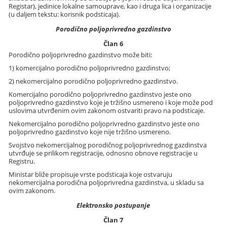
Registar), jedinice lokalne samouprave, kao i druga lica i organizacije
(u daljem tekstu: korisnik podsticaja).
Porodično poljoprivredno gazdinstvo
Član 6
Porodično poljoprivredno gazdinstvo može biti:
1) komercijalno porodično poljoprivredno gazdinstvo;
2) nekomercijalno porodično poljoprivredno gazdinstvo.
Komercijalno porodično poljoprivredno gazdinstvo jeste ono
poljoprivredno gazdinstvo koje je tržišno usmereno i koje može pod
uslovima utvrđenim ovim zakonom ostvariti pravo na podsticaje.
Nekomercijalno porodično poljoprivredno gazdinstvo jeste ono
poljoprivredno gazdinstvo koje nije tržišno usmereno.
Svojstvo nekomercijalnog porodičnog poljoprivrednog gazdinstva
utvrđuje se prilikom registracije, odnosno obnove registracije u
Registru.
Ministar bliže propisuje vrste podsticaja koje ostvaruju
nekomercijalna porodična poljoprivredna gazdinstva, u skladu sa
ovim zakonom.
Elektronsko postupanje
Član 7