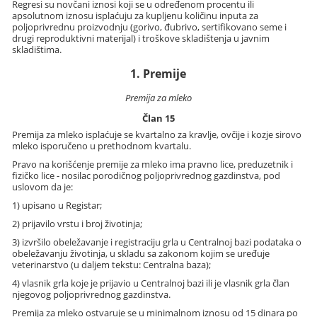
Regresi su novčani iznosi koji se u određenom procentu ili
apsolutnom iznosu isplaćuju za kupljenu količinu inputa za
poljoprivrednu proizvodnju (gorivo, đubrivo, sertifikovano seme i
drugi reproduktivni materijal) i troškove skladištenja u javnim
skladištima.
1. Premije
Premija za mleko
Član 15
Premija za mleko isplaćuje se kvartalno za kravlje, ovčije i kozje sirovo
mleko isporučeno u prethodnom kvartalu.
Pravo na korišćenje premije za mleko ima pravno lice, preduzetnik i
fizičko lice - nosilac porodičnog poljoprivrednog gazdinstva, pod
uslovom da je:
1) upisano u Registar;
2) prijavilo vrstu i broj životinja;
3) izvršilo obeležavanje i registraciju grla u Centralnoj bazi podataka o
obeležavanju životinja, u skladu sa zakonom kojim se uređuje
veterinarstvo (u daljem tekstu: Centralna baza);
4) vlasnik grla koje je prijavio u Centralnoj bazi ili je vlasnik grla član
njegovog poljoprivrednog gazdinstva.
Premija za mleko ostvaruje se u minimalnom iznosu od 15 dinara po