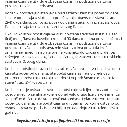
rešenja kojim se utvrđuje obaveza korisnika podsticaja da izvrši
povraćaj novčanih sredstava.
Korisnik podsticaja dužan je da plati zateznu kamatu počev od dana
isplate podsticaja u slučaju nepridržavanja obaveze iz stava 1. tač.
2)-4) ovog člana, odnosno počev od dana isteka roka iz stava 2. ovog
člana u slučaju iz stava 1. tač. 7) i 8) ovog člana.
Ukoliko korisnik podsticaja ne vrati novčana sredstva iz stava 1. tač.
6)-8) ovog člana najkasnije u roku od 30 dana od dana pravosnažnosti
rešenja kojim se utvrđuje obaveza korisnika podsticaja da izvrši
povraćaj novčanih sredstava, ministarstvo ima pravo da izvrši
umanjenje narednih isplata prema korisniku do iznosa utvrđenog
rešenjem iz stava 2. ovog člana uvećanog za zateznu kamatu u skladu
sa stavom 3. ovog člana.
Korisnik podsticaja dužan je da vrati novčana sredstva i plati zateznu
kamatu počev od dana isplate podsticaja srazmerno vrednosti
predmeta podsticaja na koju se odnosi nepridržavanje obaveze iz
stava 1. tač. 2)-4) ovog člana.
Korisnik koji je ostvario pravo na podsticaje za biljnu proizvodnju za
poljoprivredno zemljište koje je obrađivalo drugo lice u svoje ime i za
svoj račun dužan je da vrati novčana sredstva i plati zateznu kamatu
počev od dana isplate podsticaja, za ukupan iznos koji je ostvario po
osnovu prava na podsticaje za biljnu proizvodnju za tu kalendarsku
godinu.
Registar podsticaja u poljoprivredi i ruralnom razvoju