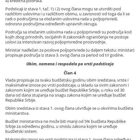
4) kreditna podrška.
Podsticaji iz stava 1. tač. 1) i 2) ovog člana mogu se utvrditi pod
različitim uslovima i u različitom obimu, u zavisnosti od toga da li se
radi o područjima sa otežanim uslovima rada u poljoprivredi,
odnosno područjima određenih upravnih okruga.
Područja sa otežanim uslovima rada u poljoprivredi su područja kod
kojih zbog prirodnih, socijalnih ili zakonskih ograničenja ne postoje
uslovi za intenzivan razvoj poljoprivredne proizvodnje.
Ministar nadležan za poslove poljoprivrede (u daljem tekstu: ministar)
propisuje područja iz stava 3. ovog člana za period od tri godine.
Obim, namena i raspodela po vrsti podsticaja
Član 4
Vlada propisuje za svaku budžetsku godinu obim sredstava, vrste i
maksimalne iznose po vrsti podsticaja, u skladu sa ovim zakonom i
zakonom kojim se uređuje budžet Republike Srbije, u roku od 30
dana od dana stupanja na snagu zakona kojim se uređuje budžet
Republike Srbije.
Obim sredstava iz stava 1. ovog člana utvrđuje se u okvirima budžeta
ministarstva.
Budžet ministarstva ne može biti manji od 5% budžeta Republike
Srbije za određenu godinu, u smislu zakona kojim se uređuje
budžetski sistem.
Maksimalni iznosi po vrsti podsticaja iz stava 1. ovog člana određuju