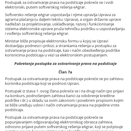
Postupak za ostvarivanje prava na podsticaje pokreće se i vodi
elektronski, putem softverskog rešenja eAgrar.
Softversko rešenje eAgrar uspostavlja i njime upravlja Uprava za
agrarna plaćanja (u daljem tekstu: Uprava), a organ državne uprave
nadležan za projektovanje, usklađivanje, razvoj i funkcionisanje
sistema elektronske uprave pruža tehničku podršku u uspostavljanju
i vođenju softverskog rešenja eAgrar.
Ministar bliže propisuje elektronsku formu u kojoj se Upravi
dostavljaju podnesci i prilozi, a strankama rešenja u postupku za
ostvarivanje prava na podsticaje, kao i način obezbeđenja podrške
korisnicima podsticaja u vezi sa elektronskim postupanjem.
Pokretanje postupka za ostvarivanje prava na podsticaje
Član 7a
Postupak za ostvarivanje prava na podsticaje pokreće se po zahtevu
korisnika podsticaja koji se podnosi Upravi.
Postupak iz stava 1. ovog člana pokreće se i na drugi način (po prijavi
na konkurs, podnošenjem zahteva banci za odobrenje kreditne
podrške i dr.) u skladu sa ovim zakonom i posebnim propisom kojim
se bliže uređuju uslovi i način ostvarivanja prava na pojedine vrste
podsticaja.
Postupak za ostvarivanje prava na podsticaje pokreće se
popunjavanjem odgovarajućeg elektronskog obrasca zahteva,
odnosno prijave putem softverskog rešenja eAgrar, koji se potpisuje