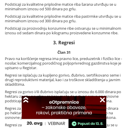
Podsticaji za kvalitetne priplodne matice riba šarana utvrđuju se u
minimalnom iznosu od 500 dinara po grlu.
Podsticaji za kvalitetne priplodne matice riba pastrmke utvrđuju se u
minimalnom iznosu od 300 dinara po grlu.
Podsticaji za proizvodnju konzumne ribe ostvaruju se u minimalnom
iznosu od sedam dinara po kilogramu proizvedene konzumne ribe.
3. Regresi
Član 31
Pravo na korišćenje regresa ima pravno lice, preduzetnik i fizičko lice -
nosilac komercijalnog porodičnog poljoprivrednog gazdinstva koje je
upisano u Registar.
Regresi se isplaćuju za kupljeno gorivo, đubrivo, sertifikovano seme i
drugi reproduktivni materijal, kao i za troškove skladištenja u javnim
skladištima.
Regresi za gorivo i/ili đubrivo isplaćuju se u iznosu do 6.000 dinara po
hektaru za istu površinu za koju može da ostvari pravo na osnovne
podsticaje iz člana 17. stav 1. tačka 1) podtačka (1) ovog zakona.
Regres za sertifikovano seme isplaćuje se u iznosu do 17.000 dinara
po hektaru za istu površinu za koju može da se ostvari pravo na
osnovne podsticaje iz člana 17. tačka 1) podtačka (1) ovog zakona.
Regresi za troškove skladištenja u javnim skladištima isplaćuju se u