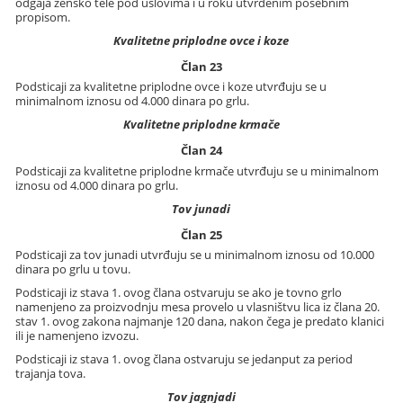
odgaja žensko tele pod uslovima i u roku utvrđenim posebnim
propisom.
Kvalitetne priplodne ovce i koze
Član 23
Podsticaji za kvalitetne priplodne ovce i koze utvrđuju se u
minimalnom iznosu od 4.000 dinara po grlu.
Kvalitetne priplodne krmače
Član 24
Podsticaji za kvalitetne priplodne krmače utvrđuju se u minimalnom
iznosu od 4.000 dinara po grlu.
Tov junadi
Član 25
Podsticaji za tov junadi utvrđuju se u minimalnom iznosu od 10.000
dinara po grlu u tovu.
Podsticaji iz stava 1. ovog člana ostvaruju se ako je tovno grlo
namenjeno za proizvodnju mesa provelo u vlasništvu lica iz člana 20.
stav 1. ovog zakona najmanje 120 dana, nakon čega je predato klanici
ili je namenjeno izvozu.
Podsticaji iz stava 1. ovog člana ostvaruju se jedanput za period
trajanja tova.
Tov jagnjadi