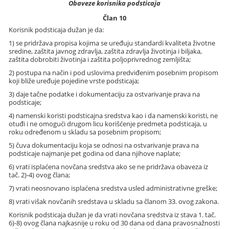
Obaveze korisnika podsticaja
Član 10
Korisnik podsticaja dužan je da:
1) se pridržava propisa kojima se uređuju standardi kvaliteta životne
sredine, zaštita javnog zdravlja, zaštita zdravlja životinja i biljaka,
zaštita dobrobiti životinja i zaštita poljoprivrednog zemljišta;
2) postupa na način i pod uslovima predviđenim posebnim propisom
koji bliže uređuje pojedine vrste podsticaja;
3) daje tačne podatke i dokumentaciju za ostvarivanje prava na
podsticaje;
4) namenski koristi podsticajna sredstva kao i da namenski koristi, ne
otuđi i ne omogući drugom licu korišćenje predmeta podsticaja, u
roku određenom u skladu sa posebnim propisom;
5) čuva dokumentaciju koja se odnosi na ostvarivanje prava na
podsticaje najmanje pet godina od dana njihove naplate;
6) vrati isplaćena novčana sredstva ako se ne pridržava obaveza iz
tač. 2)-4) ovog člana;
7) vrati neosnovano isplaćena sredstva usled administrativne greške;
8) vrati višak novčanih sredstava u skladu sa članom 33. ovog zakona.
Korisnik podsticaja dužan je da vrati novčana sredstva iz stava 1. tač.
6)-8) ovog člana najkasnije u roku od 30 dana od dana pravosnažnosti