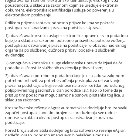
registrovanom šemom elektronske identifikacije visokog nivoa
pouzdanosti, u skladu sa zakonom kojim se uređuje elektronski
dokument, elektronska identifikacija i usluge od poverenja u
elektronskom poslovanju.
Prilikom prijema zahteva, odnosno prijave kojima se pokreće
postupak za ostvarivanje prava na podsticaje Uprava:
1) obaveštava korisnika usluge elektronske uprave o svim podacima
koje je u skladu sa zakonom potrebno pribaviti za potrebe vođenja
postupka za ostvarivanje prava na podsticaje i o obavezi nadležnog
organa da po službenoj dužnosti pribavi podatke iz službenih
evidencija;
2) omogućava korisniku usluge elektronske uprave da izjavi da će
podatke o ličnosti iz službenih evidencija pribaviti sam;
3) obaveštava o potrebnim podacima koje je u skladu sa zakonom
potrebno pribaviti za potrebe vođenja postupka za ostvarivanje
prava na podsticaje, a koji se odnose na treće lice (član porodičnog
poljoprivrednog gazdinstva, član porodice i sl.), kao i o tome da je
pristup tim podacima moguć samo na osnovu pristanka tog lica, u
skladu sa zakonom.
Kroz softversko rešenje eAgrar automatski se dodeljuje broj za svaki
započet postupak i pod tim brojem se preduzimaju sve radnje i
donose sva akta u okviru postupka za ostvarivanje prava na
podsticaje.
Pored broja automatski dodeljenog kroz softversko rešenje eAgrar,
nadležni organ, odnosno imaoci javnih ovlašćenja mogu u