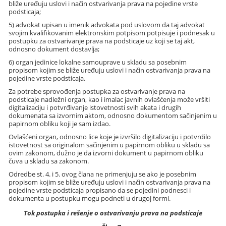
bliže uređuju uslovi i način ostvarivanja prava na pojedine vrste
podsticaja;
5) advokat upisan u imenik advokata pod uslovom da taj advokat
svojim kvalifikovanim elektronskim potpisom potpisuje i podnesak u
postupku za ostvarivanje prava na podsticaje uz koji se taj akt,
odnosno dokument dostavlja;
6) organ jedinice lokalne samouprave u skladu sa posebnim
propisom kojim se bliže uređuju uslovi i način ostvarivanja prava na
pojedine vrste podsticaja.
Za potrebe sprovođenja postupka za ostvarivanje prava na
podsticaje nadležni organ, kao i imalac javnih ovlašćenja može vršiti
digitalizaciju i potvrđivanje istovetnosti svih akata i drugih
dokumenata sa izvornim aktom, odnosno dokumentom sačinjenim u
papirnom obliku koji je sam izdao.
Ovlašćeni organ, odnosno lice koje je izvršilo digitalizaciju i potvrdilo
istovetnost sa originalom sačinjenim u papirnom obliku u skladu sa
ovim zakonom, dužno je da izvorni dokument u papirnom obliku
čuva u skladu sa zakonom.
Odredbe st. 4. i 5. ovog člana ne primenjuju se ako je posebnim
propisom kojim se bliže uređuju uslovi i način ostvarivanja prava na
pojedine vrste podsticaja propisano da se pojedini podnesci i
dokumenta u postupku mogu podneti u drugoj formi.
Tok postupka i rešenje o ostvarivanju prava na podsticaje