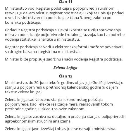
Član 11
Ministarstvo vodi Registar podsticaja u poljoprivredi i ruralnom
razvoju (u daljem tekstu: Registar podsticaja) u koji se upisuju podaci
o vrsti i visini ostvarenih podsticaja iz člana 3. ovog zakona po
korisniku podsticaja.
Podaci iz Registra podsticaja su javni i koriste se u cilju sprovođenja
mera za podsticanje poljoprivrede i ruralnog razvoja, kao i za potrebe
vođenja statistike i analitike u ministarstvu.
Registar podsticaja se vodi u elektronskoj formi i može se povezivati
sa drugim bazama i registrima ministarstva.
Ministar bliže propisuje sadržinu i način vođenja Registra podsticaja.
Zelena knjiga
Član 12
Ministarstvo, do 30. juna tekuće godine, objavljuje Godišnji izveštaj o
stanju u poljoprivredi u prethodnoj kalendarskoj godini (u daljem
tekstu: Zelena knjiga).
Zelena knjiga sadrži ocenu stanja i ekonomskog položaja
poljoprivrede, kao i efekte realizacije mera, realizovanih tokom
prethodne godine, u skladu sa ovim zakonom.
Zelena knjiga se zasniva na detaljnom praćenju stanja u poljoprivredi i
agroekonomskim stručnim analizama.
Zelena knjiga je javni izveštaj i objavljuje se na sajtu ministarstva.