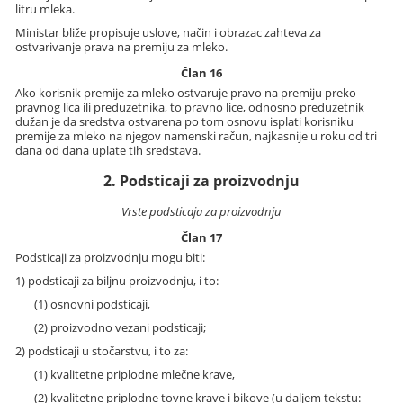
litru mleka.
Ministar bliže propisuje uslove, način i obrazac zahteva za
ostvarivanje prava na premiju za mleko.
Član 16
Ako korisnik premije za mleko ostvaruje pravo na premiju preko
pravnog lica ili preduzetnika, to pravno lice, odnosno preduzetnik
dužan je da sredstva ostvarena po tom osnovu isplati korisniku
premije za mleko na njegov namenski račun, najkasnije u roku od tri
dana od dana uplate tih sredstava.
2. Podsticaji za proizvodnju
Vrste podsticaja za proizvodnju
Član 17
Podsticaji za proizvodnju mogu biti:
1) podsticaji za biljnu proizvodnju, i to:
(1) osnovni podsticaji,
(2) proizvodno vezani podsticaji;
2) podsticaji u stočarstvu, i to za:
(1) kvalitetne priplodne mlečne krave,
(2) kvalitetne priplodne tovne krave i bikove (u daljem tekstu: