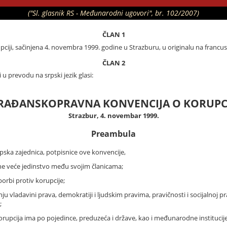
("Sl. glasnik RS - Međunarodni ugovori", br. 102/2007)
ČLAN 1
iji, sačinjena 4. novembra 1999. godine u Strazburu, u originalu na francu
ČLAN 2
 u prevodu na srpski jezik glasi:
RAĐANSKOPRAVNA KONVENCIJA O KORUPCI
Strazbur, 4. novembar 1999.
Preambula
pska zajednica, potpisnice ove konvencije,
gne veće jedinstvo među svojim članicama;
rbi protiv korupcije;
nju vladavini prava, demokratiji i ljudskim pravima, pravičnosti i socijalnoj 
;
korupcija ima po pojedince, preduzeća i države, kao i međunarodne institucije