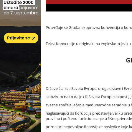
Potvrđuje se Građanskopravna konvencija o korupc
Tekst Konvencije u originalu na engleskom jeziku i
G
Države članice Saveta Evrope, druge države i Evro
s obzirom na to da je cilj Saveta Evrope da posti
svesne značaja jačanja međunarodne saradnje u bo
naglašavajući da korupcija predstavlja veliku pret
pravilno i pošteno funkcionisanje tržišne privrede
priznajući nepovoljne finansijske posledice koje 