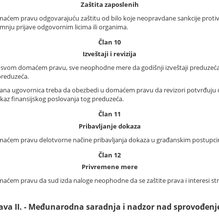
Zaštita zaposlenih
aćem pravu odgovarajuću zaštitu od bilo koje neopravdane sankcije protiv 
sumnju prijave odgovornim licima ili organima.
Član 10
Izveštaji i revizija
 svom domaćem pravu, sve neophodne mere da godišnji izveštaji preduzeća b
preduzeća.
Strana ugovornica treba da obezbedi u domaćem pravu da revizori potvrđuju d
ikaz finansijskog poslovanja tog preduzeća.
Član 11
Pribavljanje dokaza
ćem pravu delotvorne načine pribavljanja dokaza u građanskim postupcima, 
Član 12
Privremene mere
ćem pravu da sud izda naloge neophodne da se zaštite prava i interesi str
ava II. - Međunarodna saradnja i nadzor nad sprovođen