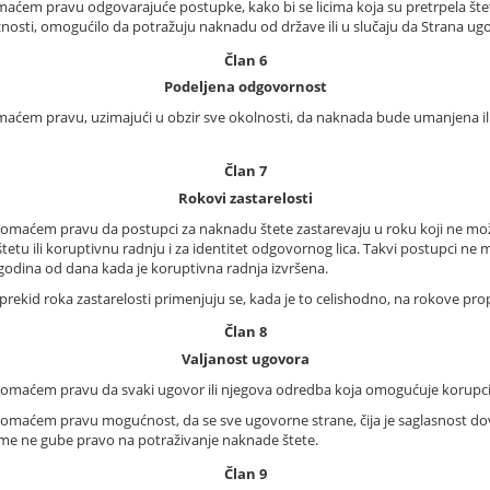
aćem pravu odgovarajuće postupke, kako bi se licima koja su pretrpela šte
užnosti, omogućilo da potražuju naknadu od države ili u slučaju da Strana ug
Član 6
Podeljena odgovornost
ćem pravu, uzimajući u obzir sve okolnosti, da naknada bude umanjena ili d
Član 7
Rokovi zastarelosti
domaćem pravu da postupci za naknadu štete zastarevaju u roku koji ne može
tetu ili koruptivnu radnju i za identitet odgovornog lica. Takvi postupci n
 godina od dana kada je koruptivna radnja izvršena.
i prekid roka zastarelosti primenjuju se, kada je to celishodno, na rokove pro
Član 8
Valjanost ugovora
omaćem pravu da svaki ugovor ili njegova odredba koja omogućuje korupciju
domaćem pravu mogućnost, da se sve ugovorne strane, čija je saglasnost d
ime ne gube pravo na potraživanje naknade štete.
Član 9