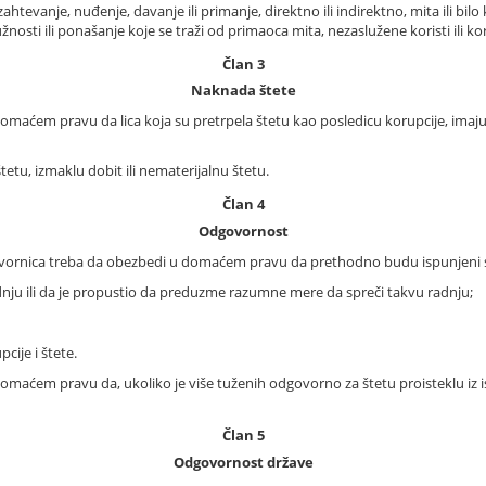
tevanje, nuđenje, davanje ili primanje, direktno ili indirektno, mita ili bilo k
žnosti ili ponašanje koje se traži od primaoca mita, nezaslužene koristi ili kori
Član 3
Naknada štete
omaćem pravu da lica koja su pretrpela štetu kao posledicu korupcije, imaj
tu, izmaklu dobit ili nematerijalnu štetu.
Član 4
Odgovornost
govornica treba da obezbedi u domaćem pravu da prethodno budu ispunjeni sl
 radnju ili da je propustio da preduzme razumne mere da spreči takvu radnju;
cije i štete.
maćem pravu da, ukoliko je više tuženih odgovorno za štetu proisteklu iz is
Član 5
Odgovornost države