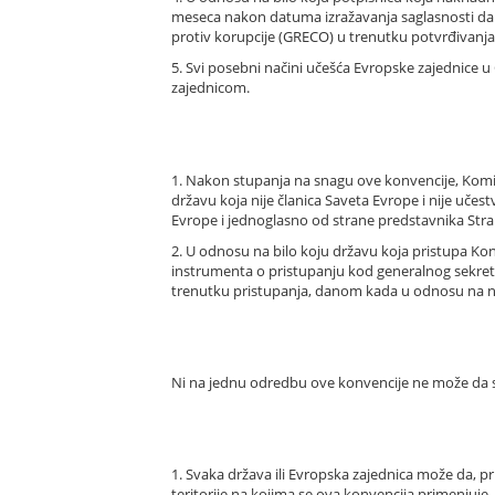
meseca nakon datuma izražavanja saglasnosti da 
protiv korupcije (GRECO) u trenutku potvrđivanja
5. Svi posebni načini učešća Evropske zajednice 
zajednicom.
1. Nakon stupanja na snagu ove konvencije, Komi
državu koja nije članica Saveta Evrope i nije uče
Evrope i jednoglasno od strane predstavnika Str
2. U odnosu na bilo koju državu koja pristupa K
instrumenta o pristupanju kod generalnog sekretar
trenutku pristupanja, danom kada u odnosu na nj
Ni na jednu odredbu ove konvencije ne može da se
1. Svaka država ili Evropska zajednica može da, pr
teritorije na kojima se ova konvencija primenjuje.