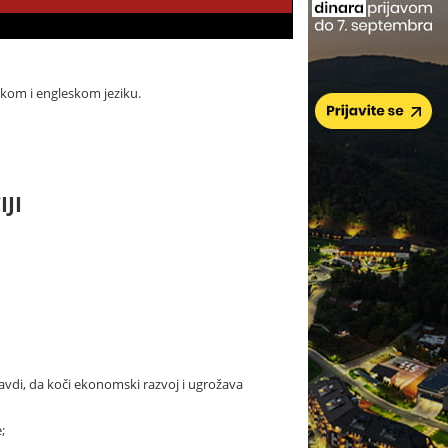
skom i engleskom jeziku.
JI
pravdi, da koči ekonomski razvoj i ugrožava
;