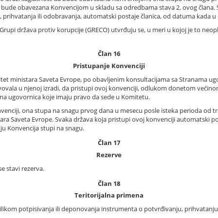
bude obavezana Konvencijom u skladu sa odredbama stava 2. ovog člana. Sv
, prihvatanja ili odobravanja, automatski postaje članica, od datuma kada u
u Grupi država protiv korupcije (GRECO) utvrđuju se, u meri u kojoj je to
Član 16
Pristupanje Konvenciji
tet ministara Saveta Evrope, po obavljenim konsultacijama sa Stranama u
stvovala u njenoj izradi, da pristupi ovoj konvenciji, odlukom donetom veći
ana ugovornica koje imaju pravo da sede u Komitetu.
onvenciji, ona stupa na snagu prvog dana u mesecu posle isteka perioda o
a Saveta Evrope. Svaka država koja pristupi ovoj konvenciji automatski post
u Konvencija stupi na snagu.
Član 17
Rezerve
 stavi rezerva.
Član 18
Teritorijalna primena
ilikom potpisivanja ili deponovanja instrumenta o potvrđivanju, prihvatanju, o