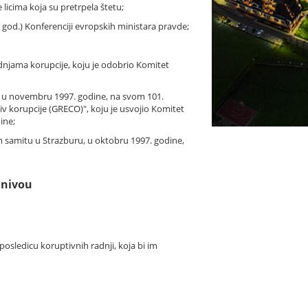
icima koja su pretrpela štetu;
9. god.) Konferenciji evropskih ministara pravde;
dnjama korupcije, koju je odobrio Komitet
ra u novembru 1997. godine, na svom 101.
v korupcije (GRECO)", koju je usvojio Komitet
ine;
om samitu u Strazburu, u oktobru 1997. godine,
 nivou
sledicu koruptivnih radnji, koja bi im