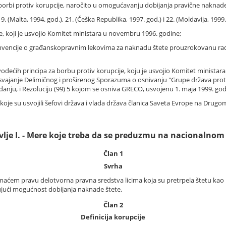
rbi protiv korupcije, naročito u omogućavanju dobijanja pravične naknade l
9. (Malta, 1994. god.), 21. (Češka Republika, 1997. god.) i 22. (Moldavija, 199
e, koji je usvojio Komitet ministara u novembru 1996. godine;
di konvencije o građanskopravnim lekovima za naknadu štete prouzrokovanu ra
vodećih principa za borbu protiv korupcije, koju je usvojio Komitet minista
svajanje Delimičnog i proširenog Sporazuma o osnivanju "Grupe država proti
anju, i Rezoluciju (99) 5 kojom se osniva GRECO, usvojenu 1. maja 1999. god
, koje su usvojili šefovi država i vlada država članica Saveta Evrope na Drug
vlje I. - Mere koje treba da se preduzmu na nacionalnom
Član 1
Svrha
ćem pravu delotvorna pravna sredstva licima koja su pretrpela štetu kao po
čujući mogućnost dobijanja naknade štete.
Član 2
Definicija korupcije