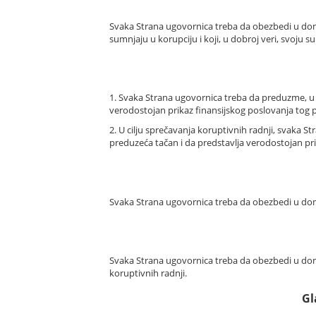
Svaka Strana ugovornica treba da obezbedi u dom
sumnjaju u korupciju i koji, u dobroj veri, svoju 
1. Svaka Strana ugovornica treba da preduzme, u
verodostojan prikaz finansijskog poslovanja tog 
2. U cilju sprečavanja koruptivnih radnji, svaka 
preduzeća tačan i da predstavlja verodostojan pr
Svaka Strana ugovornica treba da obezbedi u doma
Svaka Strana ugovornica treba da obezbedi u doma
koruptivnih radnji.
Gl