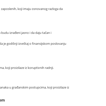
zaposlenih, koji imaju osnovanog razloga da
udu izrađeni jasno i da daju tačan i
a je godišnji izveštaj o finansijskom poslovanju
koji proizilaze iz koruptivnih radnji.
anaka u građanskim postupcima, koji proizilaze iz
jem