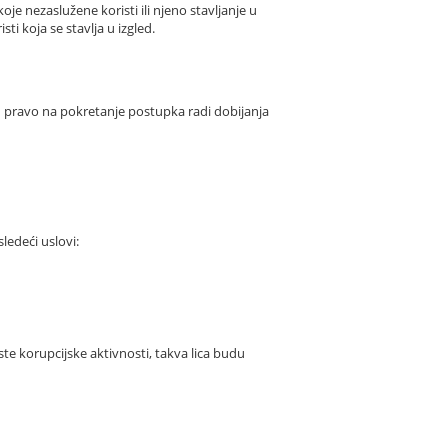
oje nezaslužene koristi ili njeno stavljanje u
sti koja se stavlja u izgled.
u pravo na pokretanje postupka radi dobijanja
edeći uslovi:
te korupcijske aktivnosti, takva lica budu