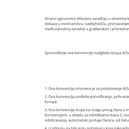
Strane ugovornice efikasno sarađuju u stvarima 
dokaza u inostranstvu, nadležnošću, priznavanj
međunarodnoj saradnji u građanskim i privrednim
Sprovođenje ove konvencije nadgleda Grupa drža
1. Ova konvencija otvorena je za potpisivanje drž
2. Ova konvencija podleže potvrđivanju, prihvata
Evrope.
3. Ova konvencija stupa na snagu prvog dana u m
Konvencijom, u skladu sa odredbama stava 2. ovog 
odobravanja, automatski postaje članica, od dat
4. U odnosu na bilo koju potpisnicu koja naknad