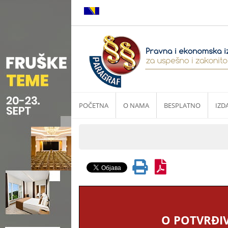
POČETNA
O NAMA
BESPLATNO
IZD
O POTVRĐI