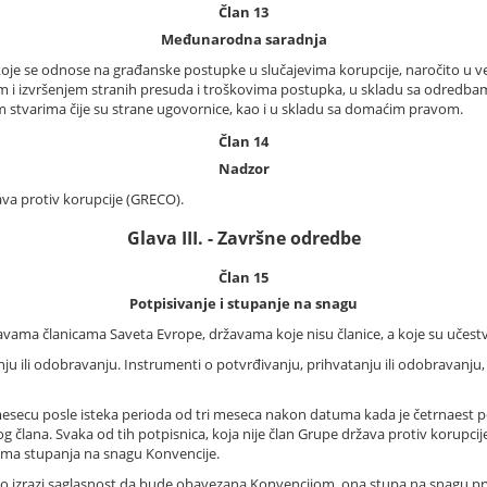
Član 13
Međunarodna saradnja
koje se odnose na građanske postupke u slučajevima korupcije, naročito u 
em i izvršenjem stranih presuda i troškovima postupka, u skladu sa odred
 stvarima čije su strane ugovornice, kao i u skladu sa domaćim pravom.
Član 14
Nadzor
va protiv korupcije (GRECO).
Glava III. - Završne odredbe
Član 15
Potpisivanje i stupanje na snagu
avama članicama Saveta Evrope, državama koje nisu članice, a koje su učestvov
nju ili odobravanju. Instrumenti o potvrđivanju, prihvatanju ili odobravanj
esecu posle isteka perioda od tri meseca nakon datuma kada je četrnaest p
člana. Svaka od tih potpisnica, koja nije član Grupe država protiv korupcije
uma stupanja na snagu Konvencije.
no izrazi saglasnost da bude obavezana Konvencijom, ona stupa na snagu pr