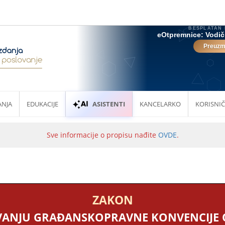
ANJA
EDUKACIJE
ASISTENTI
KANCELARKO
KORISNIČ
Sve informacije o propisu nađite
OVDE
.
ZAKON
VANJU GRAĐANSKOPRAVNE KONVENCIJE O