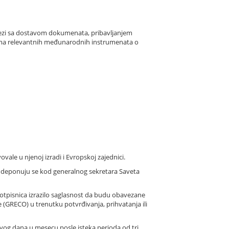
vezi sa dostavom dokumenata, pribavljanjem
bama relevantnih međunarodnih instrumenata o
ale u njenoj izradi i Evropskoj zajednici.
u, deponuju se kod generalnog sekretara Saveta
otpisnica izrazilo saglasnost da budu obavezane
 (GRECO) u trenutku potvrđivanja, prihvatanja ili
vog dana u mesecu posle isteka perioda od tri