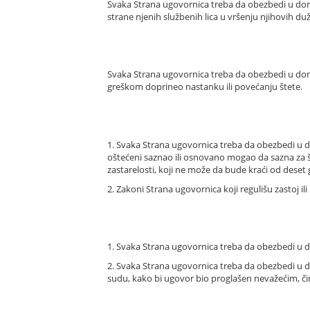
Svaka Strana ugovornica treba da obezbedi u dom
strane njenih službenih lica u vršenju njihovih d
Svaka Strana ugovornica treba da obezbedi u doma
greškom doprineo nastanku ili povećanju štete.
1. Svaka Strana ugovornica treba da obezbedi u 
oštećeni saznao ili osnovano mogao da sazna za š
zastarelosti, koji ne može da bude kraći od deset
2. Zakoni Strana ugovornica koji regulišu zastoj il
1. Svaka Strana ugovornica treba da obezbedi u d
2. Svaka Strana ugovornica treba da obezbedi u 
sudu, kako bi ugovor bio proglašen nevažećim, č