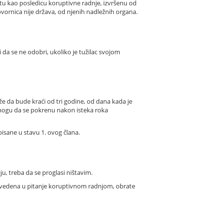
tu kao posledicu koruptivne radnje, izvršenu od
ovornica nije država, od njenih nadležnih organa.
a se ne odobri, ukoliko je tužilac svojom
 da bude kraći od tri godine, od dana kada je
e mogu da se pokrenu nakon isteka roka
pisane u stavu 1. ovog člana.
, treba da se proglasi ništavim.
ovedena u pitanje koruptivnom radnjom, obrate