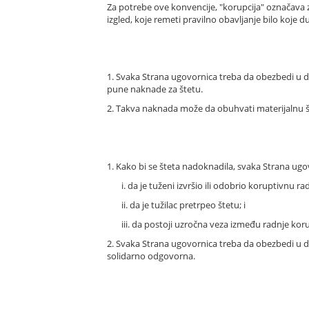
Za potrebe ove konvencije, "korupcija" označava zah
izgled, koje remeti pravilno obavljanje bilo koje du
1. Svaka Strana ugovornica treba da obezbedi u d
pune naknade za štetu.
2. Takva naknada može da obuhvati materijalnu šte
1. Kako bi se šteta nadoknadila, svaka Strana u
i. da je tuženi izvršio ili odobrio koruptivnu
ii. da je tužilac pretrpeo štetu; i
iii. da postoji uzročna veza između radnje korup
2. Svaka Strana ugovornica treba da obezbedi u do
solidarno odgovorna.