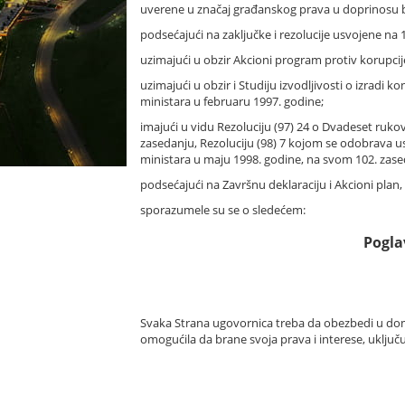
uverene u značaj građanskog prava u doprinosu bo
podsećajući na zaključke i rezolucije usvojene na 1
uzimajući u obzir Akcioni program protiv korupcij
uzimajući u obzir i Studiju izvodljivosti o izra
ministara u februaru 1997. godine;
imajući u vidu Rezoluciju (97) 24 o Dvadeset ruko
zasedanju, Rezoluciju (98) 7 kojom se odobrava u
ministara u maju 1998. godine, na svom 102. zased
podsećajući na Završnu deklaraciju i Akcioni plan
sporazumele su se o sledećem:
Pogla
Svaka Strana ugovornica treba da obezbedi u doma
omogućila da brane svoja prava i interese, uklju