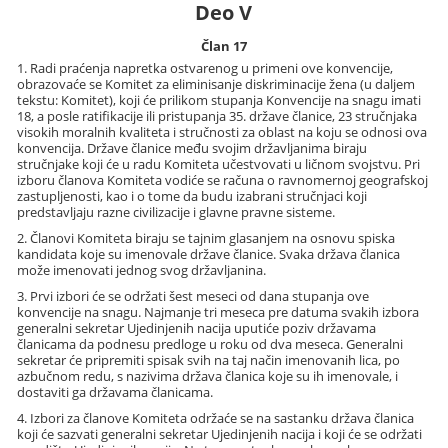
Deo V
Član 17
1. Radi praćenja napretka ostvarenog u primeni ove konvencije,
obrazovaće se Komitet za eliminisanje diskriminacije žena (u daljem
tekstu: Komitet), koji će prilikom stupanja Konvencije na snagu imati
18, a posle ratifikacije ili pristupanja 35. države članice, 23 stručnjaka
visokih moralnih kvaliteta i stručnosti za oblast na koju se odnosi ova
konvencija. Države članice među svojim državljanima biraju
stručnjake koji će u radu Komiteta učestvovati u ličnom svojstvu. Pri
izboru članova Komiteta vodiće se računa o ravnomernoj geografskoj
zastupljenosti, kao i o tome da budu izabrani stručnjaci koji
predstavljaju razne civilizacije i glavne pravne sisteme.
2. Članovi Komiteta biraju se tajnim glasanjem na osnovu spiska
kandidata koje su imenovale države članice. Svaka država članica
može imenovati jednog svog državljanina.
3. Prvi izbori će se održati šest meseci od dana stupanja ove
konvencije na snagu. Najmanje tri meseca pre datuma svakih izbora
generalni sekretar Ujedinjenih nacija uputiće poziv državama
članicama da podnesu predloge u roku od dva meseca. Generalni
sekretar će pripremiti spisak svih na taj način imenovanih lica, po
azbučnom redu, s nazivima država članica koje su ih imenovale, i
dostaviti ga državama članicama.
4. Izbori za članove Komiteta održaće se na sastanku država članica
koji će sazvati generalni sekretar Ujedinjenih nacija i koji će se održati