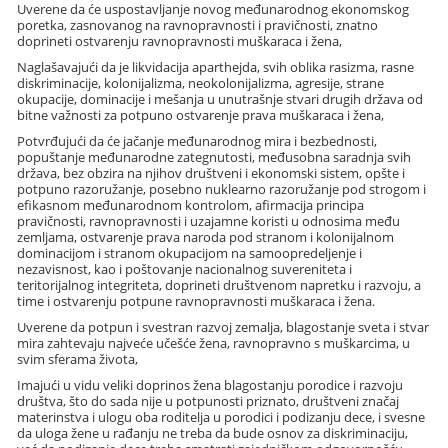
Uverene da će uspostavljanje novog međunarodnog ekonomskog
poretka, zasnovanog na ravnopravnosti i pravičnosti, znatno
doprineti ostvarenju ravnopravnosti muškaraca i žena,
Naglašavajući da je likvidacija aparthejda, svih oblika rasizma, rasne
diskriminacije, kolonijalizma, neokolonijalizma, agresije, strane
okupacije, dominacije i mešanja u unutrašnje stvari drugih država od
bitne važnosti za potpuno ostvarenje prava muškaraca i žena,
Potvrđujući da će jačanje međunarodnog mira i bezbednosti,
popuštanje međunarodne zategnutosti, međusobna saradnja svih
država, bez obzira na njihov društveni i ekonomski sistem, opšte i
potpuno razoružanje, posebno nuklearno razoružanje pod strogom i
efikasnom međunarodnom kontrolom, afirmacija principa
pravičnosti, ravnopravnosti i uzajamne koristi u odnosima među
zemljama, ostvarenje prava naroda pod stranom i kolonijalnom
dominacijom i stranom okupacijom na samoopredeljenje i
nezavisnost, kao i poštovanje nacionalnog suvereniteta i
teritorijalnog integriteta, doprineti društvenom napretku i razvoju, a
time i ostvarenju potpune ravnopravnosti muškaraca i žena.
Uverene da potpun i svestran razvoj zemalja, blagostanje sveta i stvar
mira zahtevaju najveće učešće žena, ravnopravno s muškarcima, u
svim sferama života,
Imajući u vidu veliki doprinos žena blagostanju porodice i razvoju
društva, što do sada nije u potpunosti priznato, društveni značaj
materinstva i ulogu oba roditelja u porodici i podizanju dece, i svesne
da uloga žene u rađanju ne treba da bude osnov za diskriminaciju,