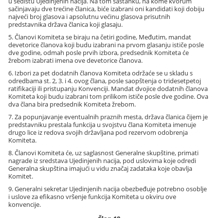
u sedištu Ujedinjenih nacija. Na tom sastanku, na kome kvorum
sačinjavaju dve trećine članica, biće izabrani oni kandidati koji dobiju
najveći broj glasova i apsolutnu većinu glasova prisutnih
predstavnika država članica koji glasaju.
5. Članovi Komiteta se biraju na četiri godine, Međutim, mandat
devetorice članova koji budu izabrani na prvom glasanju ističe posle
dve godine, odmah posle prvih izbora, predsednik Komiteta će
žrebom izabrati imena ove devetorice članova.
6. Izbori za pet dodatnih članova Komiteta održaće se u skladu s
odredbama st. 2, 3. i 4. ovog člana, posle saopštenja o tridesetpetoj
ratifikaciji ili pristupanju Konvenciji. Mandat dvojice dodatnih članova
Komiteta koji budu izabrani tom prilikom ističe posle dve godine. Ova
dva člana bira predsednik Komiteta žrebom.
7. Za popunjavanje eventualnih praznih mesta, država članica čijem je
predstavniku prestala funkcija u svojstvu člana Komiteta imenuje
drugo lice iz redova svojih državljana pod rezervom odobrenja
Komiteta.
8. Članovi Komiteta će, uz saglasnost Generalne skupštine, primati
nagrade iz sredstava Ujedinjenih nacija, pod uslovima koje odredi
Generalna skupština imajući u vidu značaj zadataka koje obavlja
Komitet.
9. Generalni sekretar Ujedinjenih nacija obezbeđuje potrebno osoblje
i uslove za efikasno vršenje funkcija Komiteta u okviru ove
konvencije.