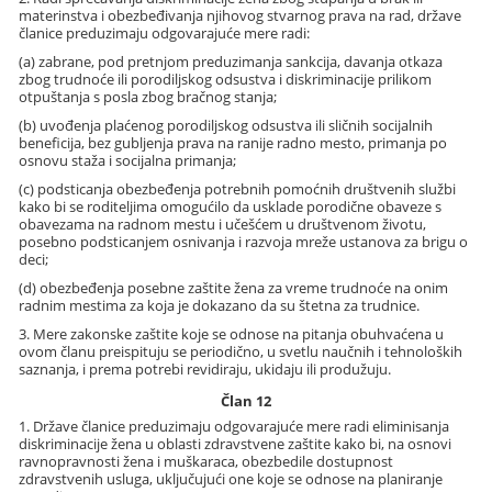
materinstva i obezbeđivanja njihovog stvarnog prava na rad, države
članice preduzimaju odgovarajuće mere radi:
(a) zabrane, pod pretnjom preduzimanja sankcija, davanja otkaza
zbog trudnoće ili porodiljskog odsustva i diskriminacije prilikom
otpuštanja s posla zbog bračnog stanja;
(b) uvođenja plaćenog porodiljskog odsustva ili sličnih socijalnih
beneficija, bez gubljenja prava na ranije radno mesto, primanja po
osnovu staža i socijalna primanja;
(c) podsticanja obezbeđenja potrebnih pomoćnih društvenih službi
kako bi se roditeljima omogućilo da usklade porodične obaveze s
obavezama na radnom mestu i učešćem u društvenom životu,
posebno podsticanjem osnivanja i razvoja mreže ustanova za brigu o
deci;
(d) obezbeđenja posebne zaštite žena za vreme trudnoće na onim
radnim mestima za koja je dokazano da su štetna za trudnice.
3. Mere zakonske zaštite koje se odnose na pitanja obuhvaćena u
ovom članu preispituju se periodično, u svetlu naučnih i tehnoloških
saznanja, i prema potrebi revidiraju, ukidaju ili produžuju.
Član 12
1. Države članice preduzimaju odgovarajuće mere radi eliminisanja
diskriminacije žena u oblasti zdravstvene zaštite kako bi, na osnovi
ravnopravnosti žena i muškaraca, obezbedile dostupnost
zdravstvenih usluga, uključujući one koje se odnose na planiranje