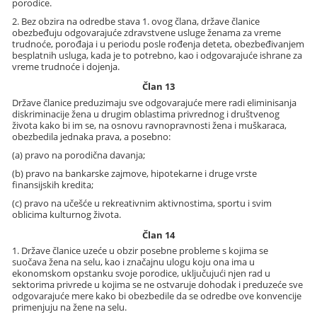
porodice.
2. Bez obzira na odredbe stava 1. ovog člana, države članice
obezbeđuju odgovarajuće zdravstvene usluge ženama za vreme
trudnoće, porođaja i u periodu posle rođenja deteta, obezbeđivanjem
besplatnih usluga, kada je to potrebno, kao i odgovarajuće ishrane za
vreme trudnoće i dojenja.
Član 13
Države članice preduzimaju sve odgovarajuće mere radi eliminisanja
diskriminacije žena u drugim oblastima privrednog i društvenog
života kako bi im se, na osnovu ravnopravnosti žena i muškaraca,
obezbedila jednaka prava, a posebno:
(a) pravo na porodična davanja;
(b) pravo na bankarske zajmove, hipotekarne i druge vrste
finansijskih kredita;
(c) pravo na učešće u rekreativnim aktivnostima, sportu i svim
oblicima kulturnog života.
Član 14
1. Države članice uzeće u obzir posebne probleme s kojima se
suočava žena na selu, kao i značajnu ulogu koju ona ima u
ekonomskom opstanku svoje porodice, uključujući njen rad u
sektorima privrede u kojima se ne ostvaruje dohodak i preduzeće sve
odgovarajuće mere kako bi obezbedile da se odredbe ove konvencije
primenjuju na žene na selu.