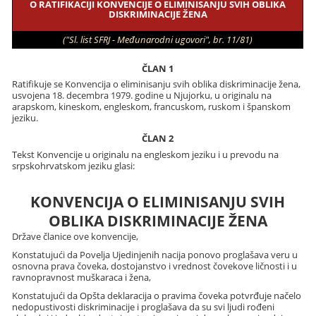
O RATIFIKACIJI KONVENCIJE O ELIMINISANJU SVIH OBLIKA
DISKRIMINACIJE ŽENA
("Sl. list SFRJ - Međunarodni ugovori", br. 11/81)
ČLAN 1
Ratifikuje se Konvencija o eliminisanju svih oblika diskriminacije žena,
usvojena 18. decembra 1979. godine u Njujorku, u originalu na
arapskom, kineskom, engleskom, francuskom, ruskom i španskom
jeziku.
ČLAN 2
Tekst Konvencije u originalu na engleskom jeziku i u prevodu na
srpskohrvatskom jeziku glasi:
KONVENCIJA O ELIMINISANJU SVIH
OBLIKA DISKRIMINACIJE ŽENA
Države članice ove konvencije,
Konstatujući da Povelja Ujedinjenih nacija ponovo proglašava veru u
osnovna prava čoveka, dostojanstvo i vrednost čovekove ličnosti i u
ravnopravnost muškaraca i žena,
Konstatujući da Opšta deklaracija o pravima čoveka potvrđuje načelo
nedopustivosti diskriminacije i proglašava da su svi ljudi rođeni