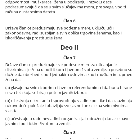
odgovornosti muškaraca i žena u podizanju i razvoju dece,
podrazumevajući da se u svim slučajevima mora, pre svega, voditi
računa o interesima deteta.
Član 6
Države članice preduzimaju sve podesne mere, uključujući i
zakonodavne, radi suzbijanja svih oblika trgovine ženama, kao i
iskorišćavanja prostitucije žena.
Deo II
Član 7
Države članice preduzimaju sve podesne mere za otklanjanje
diskriminacije žena u političkom i javnom životu zemlje, a posebno su
dužne da obezbede, pod jednakim uslovima kao i muškarcima, pravo
žena da:
(a) glasaju na svim izborima i javnim referendumima i da budu birane
u sva tela koja se biraju putem javnih izbora;
(b) učestvuju u kreiranju i sprovođenju vladine politike i da zauzimaju
rukovodeće položaje i obavljaju sve javne funkcije na svim nivoima
vlasti;
(c) učestvuju u radu nevladinih organizacija i udruženja koja se bave
javnim i političkim životom u zemlji.
Član 8