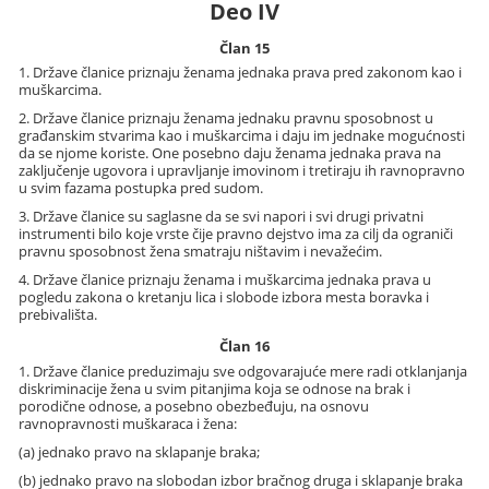
Deo IV
Član 15
1. Države članice priznaju ženama jednaka prava pred zakonom kao i
muškarcima.
2. Države članice priznaju ženama jednaku pravnu sposobnost u
građanskim stvarima kao i muškarcima i daju im jednake mogućnosti
da se njome koriste. One posebno daju ženama jednaka prava na
zaključenje ugovora i upravljanje imovinom i tretiraju ih ravnopravno
u svim fazama postupka pred sudom.
3. Države članice su saglasne da se svi napori i svi drugi privatni
instrumenti bilo koje vrste čije pravno dejstvo ima za cilj da ograniči
pravnu sposobnost žena smatraju ništavim i nevažećim.
4. Države članice priznaju ženama i muškarcima jednaka prava u
pogledu zakona o kretanju lica i slobode izbora mesta boravka i
prebivališta.
Član 16
1. Države članice preduzimaju sve odgovarajuće mere radi otklanjanja
diskriminacije žena u svim pitanjima koja se odnose na brak i
porodične odnose, a posebno obezbeđuju, na osnovu
ravnopravnosti muškaraca i žena:
(a) jednako pravo na sklapanje braka;
(b) jednako pravo na slobodan izbor bračnog druga i sklapanje braka