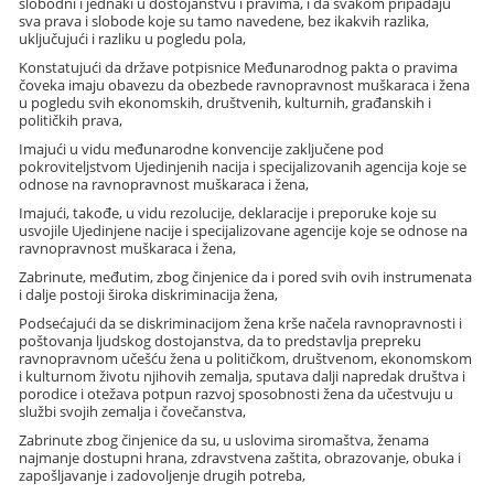
slobodni i jednaki u dostojanstvu i pravima, i da svakom pripadaju
sva prava i slobode koje su tamo navedene, bez ikakvih razlika,
uključujući i razliku u pogledu pola,
Konstatujući da države potpisnice Međunarodnog pakta o pravima
čoveka imaju obavezu da obezbede ravnopravnost muškaraca i žena
u pogledu svih ekonomskih, društvenih, kulturnih, građanskih i
političkih prava,
Imajući u vidu međunarodne konvencije zaključene pod
pokroviteljstvom Ujedinjenih nacija i specijalizovanih agencija koje se
odnose na ravnopravnost muškaraca i žena,
Imajući, takođe, u vidu rezolucije, deklaracije i preporuke koje su
usvojile Ujedinjene nacije i specijalizovane agencije koje se odnose na
ravnopravnost muškaraca i žena,
Zabrinute, međutim, zbog činjenice da i pored svih ovih instrumenata
i dalje postoji široka diskriminacija žena,
Podsećajući da se diskriminacijom žena krše načela ravnopravnosti i
poštovanja ljudskog dostojanstva, da to predstavlja prepreku
ravnopravnom učešću žena u političkom, društvenom, ekonomskom
i kulturnom životu njihovih zemalja, sputava dalji napredak društva i
porodice i otežava potpun razvoj sposobnosti žena da učestvuju u
službi svojih zemalja i čovečanstva,
Zabrinute zbog činjenice da su, u uslovima siromaštva, ženama
najmanje dostupni hrana, zdravstvena zaštita, obrazovanje, obuka i
zapošljavanje i zadovoljenje drugih potreba,