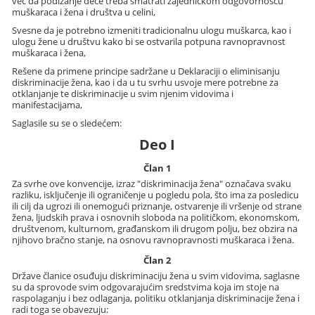
već da podizanje dece treba smatrati zajedničkom odgovornošću
muškaraca i žena i društva u celini,
Svesne da je potrebno izmeniti tradicionalnu ulogu muškarca, kao i
ulogu žene u društvu kako bi se ostvarila potpuna ravnopravnost
muškaraca i žena,
Rešene da primene principe sadržane u Deklaraciji o eliminisanju
diskriminacije žena, kao i da u tu svrhu usvoje mere potrebne za
otklanjanje te diskriminacije u svim njenim vidovima i
manifestacijama,
Saglasile su se o sledećem:
Deo I
Član 1
Za svrhe ove konvencije, izraz "diskriminacija žena" označava svaku
razliku, isključenje ili ograničenje u pogledu pola, što ima za posledicu
ili cilj da ugrozi ili onemogući priznanje, ostvarenje ili vršenje od strane
žena, ljudskih prava i osnovnih sloboda na političkom, ekonomskom,
društvenom, kulturnom, građanskom ili drugom polju, bez obzira na
njihovo bračno stanje, na osnovu ravnopravnosti muškaraca i žena.
Član 2
Države članice osuđuju diskriminaciju žena u svim vidovima, saglasne
su da sprovode svim odgovarajućim sredstvima koja im stoje na
raspolaganju i bez odlaganja, politiku otklanjanja diskriminacije žena i
radi toga se obavezuju: