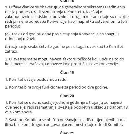
Član 18
1. Države članice se obavezuju da generalnom sekretaru Ujedinjenih
nacija podnesu, radi razmatranja u Komitetu, izveštaj o
zakonodavnim, sudskim, upravnim ili drugim merama koje su usvojile
radi primene odredaba Konvencije, kao i napretku ostvarenom u tom
periodu;
(a) u roku od godinu dana posle stupanja Konvencije na snagu u
odnosnoj državi;
(b) najmanje svake četvrte godine posle toga i uvek kad to Komitet
zatraži.
2. U izveštajima se mogu navesti faktori i teškoće koji utiču na to do
koje mere se izvršavaju obaveze koje proističu iz ove konvencije.
Član 19
1. Komitet usvaja poslovnik o radu.
2. Komitet bira svoje funkcionere za period od dve godine.
Član 20
1. Komitet se obično sastaje jednom godišnje u trajanju od najviše
dve nedelje, radi razmatranja izveštaja podnetih u skladu s članom 18.
ove konvencije.
2. Sastanci Komiteta se obično održavaju u sedištu Ujedinjenih nacija
ili na bilo kom drugom odgovarajućem mestu koje odredi Komitet.
Član 21