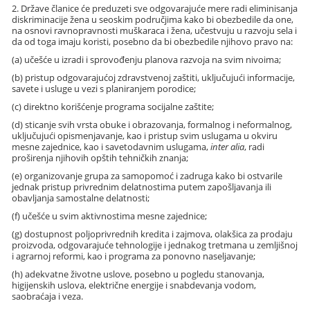
2. Države članice će preduzeti sve odgovarajuće mere radi eliminisanja
diskriminacije žena u seoskim područjima kako bi obezbedile da one,
na osnovi ravnopravnosti muškaraca i žena, učestvuju u razvoju sela i
da od toga imaju koristi, posebno da bi obezbedile njihovo pravo na:
(a) učešće u izradi i sprovođenju planova razvoja na svim nivoima;
(b) pristup odgovarajućoj zdravstvenoj zaštiti, uključujući informacije,
savete i usluge u vezi s planiranjem porodice;
(c) direktno korišćenje programa socijalne zaštite;
(d) sticanje svih vrsta obuke i obrazovanja, formalnog i neformalnog,
uključujući opismenjavanje, kao i pristup svim uslugama u okviru
mesne zajednice, kao i savetodavnim uslugama,
inter alia
, radi
proširenja njihovih opštih tehničkih znanja;
(e) organizovanje grupa za samopomoć i zadruga kako bi ostvarile
jednak pristup privrednim delatnostima putem zapošljavanja ili
obavljanja samostalne delatnosti;
(f) učešće u svim aktivnostima mesne zajednice;
(g) dostupnost poljoprivrednih kredita i zajmova, olakšica za prodaju
proizvoda, odgovarajuće tehnologije i jednakog tretmana u zemljišnoj
i agrarnoj reformi, kao i programa za ponovno naseljavanje;
(h) adekvatne životne uslove, posebno u pogledu stanovanja,
higijenskih uslova, električne energije i snabdevanja vodom,
saobraćaja i veza.