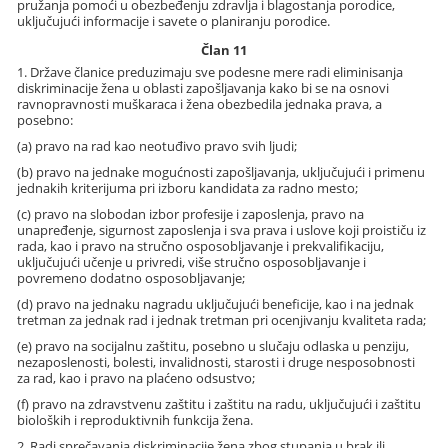
pružanja pomoći u obezbeđenju zdravlja i blagostanja porodice,
uključujući informacije i savete o planiranju porodice.
Član 11
1. Države članice preduzimaju sve podesne mere radi eliminisanja
diskriminacije žena u oblasti zapošljavanja kako bi se na osnovi
ravnopravnosti muškaraca i žena obezbedila jednaka prava, a
posebno:
(a) pravo na rad kao neotuđivo pravo svih ljudi;
(b) pravo na jednake mogućnosti zapošljavanja, uključujući i primenu
jednakih kriterijuma pri izboru kandidata za radno mesto;
(c) pravo na slobodan izbor profesije i zaposlenja, pravo na
unapređenje, sigurnost zaposlenja i sva prava i uslove koji proističu iz
rada, kao i pravo na stručno osposobljavanje i prekvalifikaciju,
uključujući učenje u privredi, više stručno osposobljavanje i
povremeno dodatno osposobljavanje;
(d) pravo na jednaku nagradu uključujući beneficije, kao i na jednak
tretman za jednak rad i jednak tretman pri ocenjivanju kvaliteta rada;
(e) pravo na socijalnu zaštitu, posebno u slučaju odlaska u penziju,
nezaposlenosti, bolesti, invalidnosti, starosti i druge nesposobnosti
za rad, kao i pravo na plaćeno odsustvo;
(f) pravo na zdravstvenu zaštitu i zaštitu na radu, uključujući i zaštitu
bioloških i reproduktivnih funkcija žena.
2. Radi sprečavanja diskriminacije žena zbog stupanja u brak ili