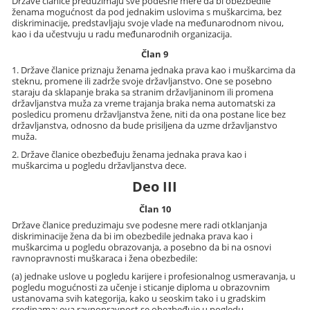
Države članice preduzimaju sve podesne mere da bi obezbedile
ženama mogućnost da pod jednakim uslovima s muškarcima, bez
diskriminacije, predstavljaju svoje vlade na međunarodnom nivou,
kao i da učestvuju u radu međunarodnih organizacija.
Član 9
1. Države članice priznaju ženama jednaka prava kao i muškarcima da
steknu, promene ili zadrže svoje državljanstvo. One se posebno
staraju da sklapanje braka sa stranim državljaninom ili promena
državljanstva muža za vreme trajanja braka nema automatski za
posledicu promenu državljanstva žene, niti da ona postane lice bez
državljanstva, odnosno da bude prisiljena da uzme državljanstvo
muža.
2. Države članice obezbeđuju ženama jednaka prava kao i
muškarcima u pogledu državljanstva dece.
Deo III
Član 10
Države članice preduzimaju sve podesne mere radi otklanjanja
diskriminacije žena da bi im obezbedile jednaka prava kao i
muškarcima u pogledu obrazovanja, a posebno da bi na osnovi
ravnopravnosti muškaraca i žena obezbedile:
(a) jednake uslove u pogledu karijere i profesionalnog usmeravanja, u
pogledu mogućnosti za učenje i sticanje diploma u obrazovnim
ustanovama svih kategorija, kako u seoskim tako i u gradskim
sredinama; ova ravnopravnost se obezbeđuje u pogledu