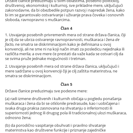
Države članice preduzimaju u svim oblastima, posebno političkoj,
društvenoj, ekonomskoj i kulturnoj, sve prikladne mere, uključujući
zakonodavne, da bi obezbedile potpun razvoj i napredak žena, kako
bi im se garantovalo ostvarivanje i uživanje prava čoveka i osnovnih
sloboda, ravnopravno s muškarcima.
Član 4
1. Usvajanje posebnih privremenih mera od strane država članica, čiji
je cilj da se ubrza ostvarenje ravnopravnosti, muškaraca i žena
de
facto
, ne smatra se diskriminacijom kako je definisana u ovoj
konvenciji, ali ne sme ni na koji način imati za posledicu nejednaka ili
različita merila; a ove mere će prestati da važe kada se ostvari cilj da
se svima pruže jednake mogućnosti i tretman.
2. Usvajanje posebnih mera od strane država članica, uključujući i
mere sadržane u ovoj konvenciji čiji je cilj zaštita materinstva, ne
smatra se diskriminacijom.
Član 5
Države članice preduzimaju sve podesne mere:
(a) radi izmene društvenih i kulturnih običaja u pogledu ponašanja
muškaraca i žena da bi se otklonile predrasude, kao i uobičajena i
svaka druga praksa zasnovana na shvatanju o inferiornosti ili
superiornosti jednog ili drugog pola ili tradicionalnoj ulozi muškaraca,
odnosno žena;
(b) da porodično vaspitanje obuhvati i pravilno shvatanje
materinstva kao društvene funkcije i priznanje zajedničke