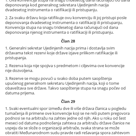
1. Ova konvencija stupa na snagu tridesetog dana računajući od dana
deponovanja kod generalnog sekretara Ujedinjenih nacija
dvadesetog instrumenta o ratifikaciji ili pristupanju.
2. Za svaku državu koja ratifikuje ovu konvenciju ili joj pristupi posle
deponovanja dvadesetog instrumenta o ratifikaciji ili pristupanju,
Konvencija stupa na snagu tridesetog dana računajući od dana
deponovanja njenog instrumenta o ratifikaciji ili pristupanju.
Član 28
1. Generalni sekretar Ujedinjenih nacija prima i dostavlja svim
državama tekst rezervi koje države izjave prilikom ratifikacije ili
pristupanja.
2. Rezerva koja nije spojiva s predmetom i ciljevima ove konvencije
nije dozvoljena.
3. Rezerve se mogu povući u svako doba putem saopštenja
upućenog generalnom sekretaru Ujedinjenih nacija, koji o tome
obaveštava sve države. Takvo saopštenje stupa na snagu počev od
datuma prijema.
Član 29
1. Svaki eventualni spor između dve ili više država članica u pogledu
tumačenja ili primene ove konvencije koji se ne reši putem pregovora
podnosi se na arbitražu na zahtev jedne od njih. Ako u roku od šest
meseci od datuma podnošenja zahteva za arbitražu države članice ne
uspeju da se slože o organizaciji arbitraže, svaka strana se može
obratiti Međunarodnom sudu pravde radi rešavanja spora zahtevom