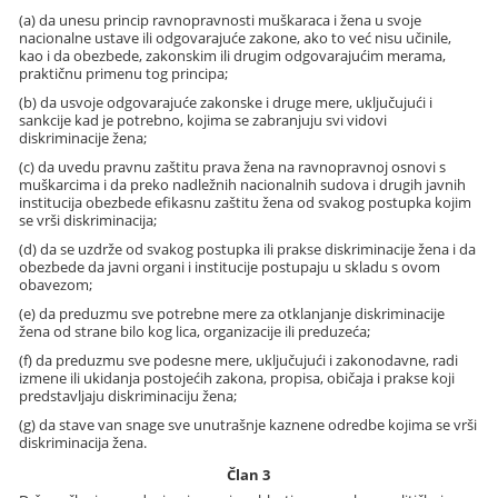
(a) da unesu princip ravnopravnosti muškaraca i žena u svoje
nacionalne ustave ili odgovarajuće zakone, ako to već nisu učinile,
kao i da obezbede, zakonskim ili drugim odgovarajućim merama,
praktičnu primenu tog principa;
(b) da usvoje odgovarajuće zakonske i druge mere, uključujući i
sankcije kad je potrebno, kojima se zabranjuju svi vidovi
diskriminacije žena;
(c) da uvedu pravnu zaštitu prava žena na ravnopravnoj osnovi s
muškarcima i da preko nadležnih nacionalnih sudova i drugih javnih
institucija obezbede efikasnu zaštitu žena od svakog postupka kojim
se vrši diskriminacija;
(d) da se uzdrže od svakog postupka ili prakse diskriminacije žena i da
obezbede da javni organi i institucije postupaju u skladu s ovom
obavezom;
(e) da preduzmu sve potrebne mere za otklanjanje diskriminacije
žena od strane bilo kog lica, organizacije ili preduzeća;
(f) da preduzmu sve podesne mere, uključujući i zakonodavne, radi
izmene ili ukidanja postojećih zakona, propisa, običaja i prakse koji
predstavljaju diskriminaciju žena;
(g) da stave van snage sve unutrašnje kaznene odredbe kojima se vrši
diskriminacija žena.
Član 3