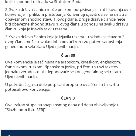
koji se podnosi u skladu sa Statutom Suda.
2. Svaka država članica može prilikom potpisivanja ili ratifikovanja ove
konvencije ili prilikom pristupanja Konvenciji izjaviti da se ne smatra
obaveznom shodno stavu 1. ovog člana. Druge države članice neće
biti obavezne shodno stavu 1. ovog člana u odnosu na svaku državu
članicu koja je izjavila takvu rezervu.
3. Svaka država članica koja je izjavila rezervu u skladu sa stavom 2.
ovog člana može u svako doba povući rezervu putem saopštenja
generalnom sekretaru Ujedinjenih nacija.
Član 30
Ova konvencija je sačinjena na arapskom, kineskom, engleskom,
francuskom, ruskom i španskom jeziku, pri čemu su svi tekstovi
jednako verodostojni i deponovaće se kod generalnog sekretara
Ujedinjenih nacija.
U potvrdu čega su dole potpisani propisno ovlašćeni u tu svrhu
potpisali ovu konvenciju.
ČLAN 3
Ovaj zakon stupa na snagu osmog dana od dana objavljivanja u
"Službenom listu SFRJ".