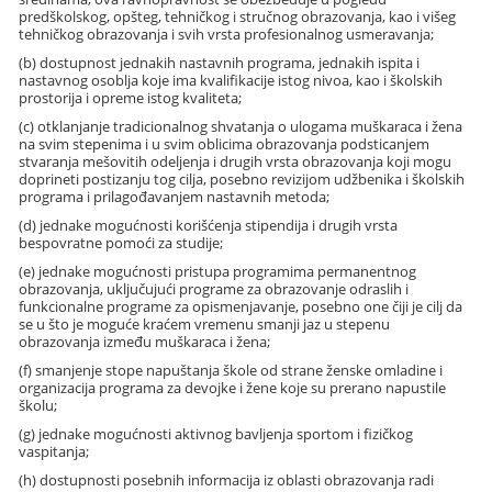
predškolskog, opšteg, tehničkog i stručnog obrazovanja, kao i višeg
tehničkog obrazovanja i svih vrsta profesionalnog usmeravanja;
(b) dostupnost jednakih nastavnih programa, jednakih ispita i
nastavnog osoblja koje ima kvalifikacije istog nivoa, kao i školskih
prostorija i opreme istog kvaliteta;
(c) otklanjanje tradicionalnog shvatanja o ulogama muškaraca i žena
na svim stepenima i u svim oblicima obrazovanja podsticanjem
stvaranja mešovitih odeljenja i drugih vrsta obrazovanja koji mogu
doprineti postizanju tog cilja, posebno revizijom udžbenika i školskih
programa i prilagođavanjem nastavnih metoda;
(d) jednake mogućnosti korišćenja stipendija i drugih vrsta
bespovratne pomoći za studije;
(e) jednake mogućnosti pristupa programima permanentnog
obrazovanja, uključujući programe za obrazovanje odraslih i
funkcionalne programe za opismenjavanje, posebno one čiji je cilj da
se u što je moguće kraćem vremenu smanji jaz u stepenu
obrazovanja između muškaraca i žena;
(f) smanjenje stope napuštanja škole od strane ženske omladine i
organizacija programa za devojke i žene koje su prerano napustile
školu;
(g) jednake mogućnosti aktivnog bavljenja sportom i fizičkog
vaspitanja;
(h) dostupnosti posebnih informacija iz oblasti obrazovanja radi