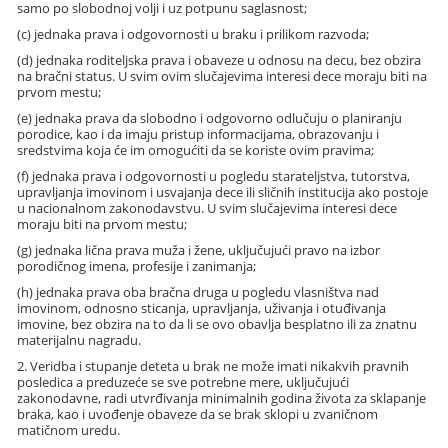
samo po slobodnoj volji i uz potpunu saglasnost;
(c) jednaka prava i odgovornosti u braku i prilikom razvoda;
(d) jednaka roditeljska prava i obaveze u odnosu na decu, bez obzira
na bračni status. U svim ovim slučajevima interesi dece moraju biti na
prvom mestu;
(e) jednaka prava da slobodno i odgovorno odlučuju o planiranju
porodice, kao i da imaju pristup informacijama, obrazovanju i
sredstvima koja će im omogućiti da se koriste ovim pravima;
(f) jednaka prava i odgovornosti u pogledu starateljstva, tutorstva,
upravljanja imovinom i usvajanja dece ili sličnih institucija ako postoje
u nacionalnom zakonodavstvu. U svim slučajevima interesi dece
moraju biti na prvom mestu;
(g) jednaka lična prava muža i žene, uključujući pravo na izbor
porodičnog imena, profesije i zanimanja;
(h) jednaka prava oba bračna druga u pogledu vlasništva nad
imovinom, odnosno sticanja, upravljanja, uživanja i otuđivanja
imovine, bez obzira na to da li se ovo obavlja besplatno ili za znatnu
materijalnu nagradu.
2. Veridba i stupanje deteta u brak ne može imati nikakvih pravnih
posledica a preduzeće se sve potrebne mere, uključujući
zakonodavne, radi utvrđivanja minimalnih godina života za sklapanje
braka, kao i uvođenje obaveze da se brak sklopi u zvaničnom
matičnom uredu.