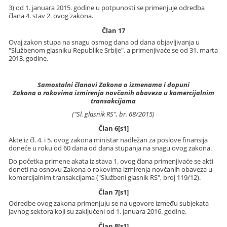
3) od 1. januara 2015. godine u potpunosti se primenjuje odredba
člana 4. stav 2. ovog zakona.
Član 17
Ovaj zakon stupa na snagu osmog dana od dana objavljivanja u
"Službenom glasniku Republike Srbije", a primenjivaće se od 31. marta
2013. godine.
Samostalni članovi Zakona o izmenama i dopuni
Zakona o rokovima izmirenja novčanih obaveza u komercijalnim
transakcijama
("Sl. glasnik RS", br. 68/2015)
Član 6[s1]
Akte iz čl. 4. i 5. ovog zakona ministar nadležan za poslove finansija
doneće u roku od 60 dana od dana stupanja na snagu ovog zakona.
Do početka primene akata iz stava 1. ovog člana primenjivaće se akti
doneti na osnovu Zakona o rokovima izmirenja novčanih obaveza u
komercijalnim transakcijama ("Službeni glasnik RS", broj 119/12).
Član 7[s1]
Odredbe ovog zakona primenjuju se na ugovore između subjekata
javnog sektora koji su zaključeni od 1. januara 2016. godine.
Član 8[s1]