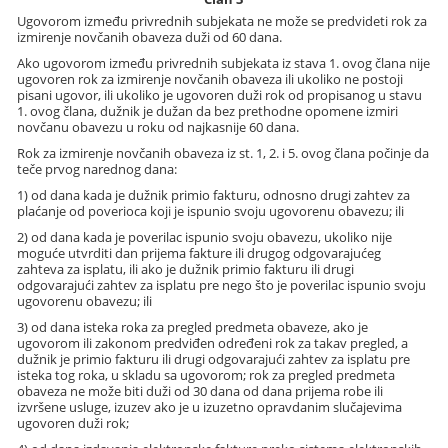
Ugovorom između privrednih subjekata ne može se predvideti rok za
izmirenje novčanih obaveza duži od 60 dana.
Ako ugovorom između privrednih subjekata iz stava 1. ovog člana nije
ugovoren rok za izmirenje novčanih obaveza ili ukoliko ne postoji
pisani ugovor, ili ukoliko je ugovoren duži rok od propisanog u stavu
1. ovog člana, dužnik je dužan da bez prethodne opomene izmiri
novčanu obavezu u roku od najkasnije 60 dana.
Rok za izmirenje novčanih obaveza iz st. 1, 2. i 5. ovog člana počinje da
teče prvog narednog dana:
1) od dana kada je dužnik primio fakturu, odnosno drugi zahtev za
plaćanje od poverioca koji je ispunio svoju ugovorenu obavezu; ili
2) od dana kada je poverilac ispunio svoju obavezu, ukoliko nije
moguće utvrditi dan prijema fakture ili drugog odgovarajućeg
zahteva za isplatu, ili ako je dužnik primio fakturu ili drugi
odgovarajući zahtev za isplatu pre nego što je poverilac ispunio svoju
ugovorenu obavezu; ili
3) od dana isteka roka za pregled predmeta obaveze, ako je
ugovorom ili zakonom predviđen određeni rok za takav pregled, a
dužnik je primio fakturu ili drugi odgovarajući zahtev za isplatu pre
isteka tog roka, u skladu sa ugovorom; rok za pregled predmeta
obaveza ne može biti duži od 30 dana od dana prijema robe ili
izvršene usluge, izuzev ako je u izuzetno opravdanim slučajevima
ugovoren duži rok;