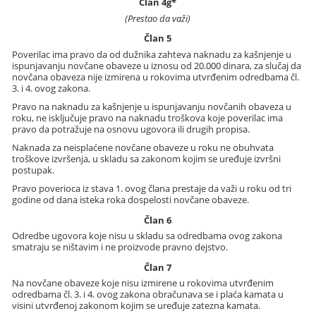
Član 4g*
(Prestao da važi)
Član 5
Poverilac ima pravo da od dužnika zahteva naknadu za kašnjenje u
ispunjavanju novčane obaveze u iznosu od 20.000 dinara, za slučaj da
novčana obaveza nije izmirena u rokovima utvrđenim odredbama čl.
3. i 4. ovog zakona.
Pravo na naknadu za kašnjenje u ispunjavanju novčanih obaveza u
roku, ne isključuje pravo na naknadu troškova koje poverilac ima
pravo da potražuje na osnovu ugovora ili drugih propisa.
Naknada za neisplaćene novčane obaveze u roku ne obuhvata
troškove izvršenja, u skladu sa zakonom kojim se uređuje izvršni
postupak.
Pravo poverioca iz stava 1. ovog člana prestaje da važi u roku od tri
godine od dana isteka roka dospelosti novčane obaveze.
Član 6
Odredbe ugovora koje nisu u skladu sa odredbama ovog zakona
smatraju se ništavim i ne proizvode pravno dejstvo.
Član 7
Na novčane obaveze koje nisu izmirene u rokovima utvrđenim
odredbama čl. 3. i 4. ovog zakona obračunava se i plaća kamata u
visini utvrđenoj zakonom kojim se uređuje zatezna kamata.