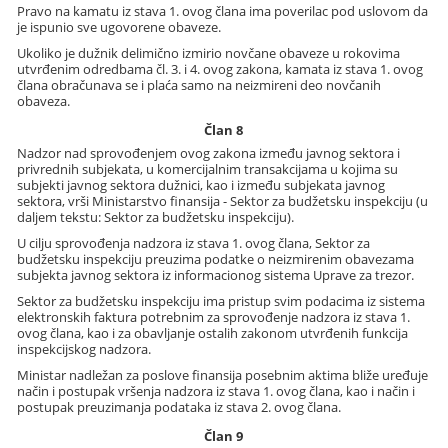
Pravo na kamatu iz stava 1. ovog člana ima poverilac pod uslovom da
je ispunio sve ugovorene obaveze.
Ukoliko je dužnik delimično izmirio novčane obaveze u rokovima
utvrđenim odredbama čl. 3. i 4. ovog zakona, kamata iz stava 1. ovog
člana obračunava se i plaća samo na neizmireni deo novčanih
obaveza.
Član 8
Nadzor nad sprovođenjem ovog zakona između javnog sektora i
privrednih subjekata, u komercijalnim transakcijama u kojima su
subjekti javnog sektora dužnici, kao i između subjekata javnog
sektora, vrši Ministarstvo finansija - Sektor za budžetsku inspekciju (u
daljem tekstu: Sektor za budžetsku inspekciju).
U cilju sprovođenja nadzora iz stava 1. ovog člana, Sektor za
budžetsku inspekciju preuzima podatke o neizmirenim obavezama
subjekta javnog sektora iz informacionog sistema Uprave za trezor.
Sektor za budžetsku inspekciju ima pristup svim podacima iz sistema
elektronskih faktura potrebnim za sprovođenje nadzora iz stava 1.
ovog člana, kao i za obavljanje ostalih zakonom utvrđenih funkcija
inspekcijskog nadzora.
Ministar nadležan za poslove finansija posebnim aktima bliže uređuje
način i postupak vršenja nadzora iz stava 1. ovog člana, kao i način i
postupak preuzimanja podataka iz stava 2. ovog člana.
Član 9