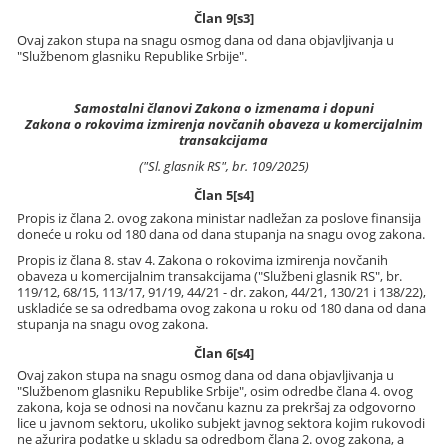
Član 9[s3]
Ovaj zakon stupa na snagu osmog dana od dana objavljivanja u
"Službenom glasniku Republike Srbije".
Samostalni članovi Zakona o izmenama i dopuni
Zakona o rokovima izmirenja novčanih obaveza u komercijalnim
transakcijama
("Sl. glasnik RS", br. 109/2025)
Član 5[s4]
Propis iz člana 2. ovog zakona ministar nadležan za poslove finansija
doneće u roku od 180 dana od dana stupanja na snagu ovog zakona.
Propis iz člana 8. stav 4. Zakona o rokovima izmirenja novčanih
obaveza u komercijalnim transakcijama ("Službeni glasnik RS", br.
119/12, 68/15, 113/17, 91/19, 44/21 - dr. zakon, 44/21, 130/21 i 138/22),
uskladiće se sa odredbama ovog zakona u roku od 180 dana od dana
stupanja na snagu ovog zakona.
Član 6[s4]
Ovaj zakon stupa na snagu osmog dana od dana objavljivanja u
"Službenom glasniku Republike Srbije", osim odredbe člana 4. ovog
zakona, koja se odnosi na novčanu kaznu za prekršaj za odgovorno
lice u javnom sektoru, ukoliko subjekt javnog sektora kojim rukovodi
ne ažurira podatke u skladu sa odredbom člana 2. ovog zakona, a