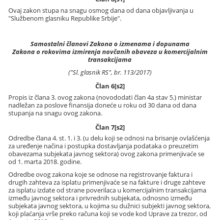
Ovaj zakon stupa na snagu osmog dana od dana objavljivanja u
"Službenom glasniku Republike Srbije".
Samostalni članovi Zakona o izmenama i dopunama
Zakona o rokovima izmirenja novčanih obaveza u komercijalnim
transakcijama
("Sl. glasnik RS", br. 113/2017)
Član 6[s2]
Propis iz člana 3. ovog zakona (novododati član 4a stav 5.) ministar
nadležan za poslove finansija doneće u roku od 30 dana od dana
stupanja na snagu ovog zakona.
Član 7[s2]
Odredbe člana 4. st. 1. i 3. (u delu koji se odnosi na brisanje ovlašćenja
za uređenje načina i postupka dostavljanja podataka o preuzetim
obavezama subjekata javnog sektora) ovog zakona primenjivaće se
od 1. marta 2018. godine.
Odredbe ovog zakona koje se odnose na registrovanje faktura i
drugih zahteva za isplatu primenjivaće se na fakture i druge zahteve
za isplatu izdate od strane poverilaca u komercijalnim transakcijama
između javnog sektora i privrednih subjekata, odnosno između
subjekata javnog sektora, u kojima su dužnici subjekti javnog sektora,
koji plaćanja vrše preko računa koji se vode kod Uprave za trezor, od