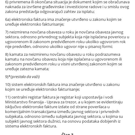
6) privremena ili okončana situacija je dokument kojim se obračunava
naknada za izvršene građevinske i investicione radove i u smislu ovog
zakona predstavlja odgovarajući zahtev za isplatu;
6a) elektronska faktura ima značenje utvrđeno u zakonu kojim se
uređuje elektronsko fakturisanje;
7) neizmirena novčana obaveza u roku je novčana obaveza javnog
sektora, odnosno privrednog subjekta koja nije isplaćena poveriocu u
ugovorenom ili zakonom predviđenom roku ukoliko ugovorom rok
nije predviđen, odnosno ukoliko ugovor nije u pisanoj formi;
8) kamata za neizmirenu novčanu obavezu u roku podrazumeva
kamatu na novčanu obavezu koja nije isplaćena u ugovorenom ili
zakonom predviđenom roku u visini utvrđenoj zakonom kojim se
uređuje zatezna kamata;
9)*
(prestala da važi)
10) sistem elektronskih faktura ima značenje utvrđeno u zakonu
kojim se uređuje elektronsko fakturisanje;
11) centralni registar faktura je registar koji uspostavlja i vodi
Ministarstvo finansija - Uprava za trezor, a u kojem se evidentiraju
isključivo elektronske fakture izdate od strane poverilaca u
komercijalnim transakcijama između javnog sektora i privrednih
subjekata, odnosno između subjekata javnog sektora, u kojima su
subjekti javnog sektora dužnici, na osnovu podataka dobijenih iz
sistema elektronskih faktura.
Član 3