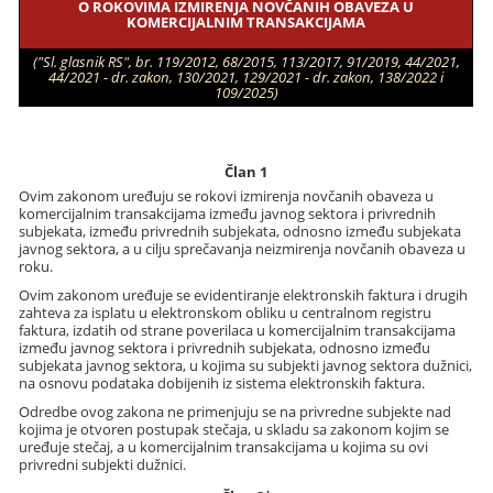
O ROKOVIMA IZMIRENJA NOVČANIH OBAVEZA U
KOMERCIJALNIM TRANSAKCIJAMA
("Sl. glasnik RS", br. 119/2012, 68/2015, 113/2017, 91/2019, 44/2021,
44/2021 - dr. zakon, 130/2021, 129/2021 - dr. zakon, 138/2022 i
109/2025)
Član 1
Ovim zakonom uređuju se rokovi izmirenja novčanih obaveza u
komercijalnim transakcijama između javnog sektora i privrednih
subjekata, između privrednih subjekata, odnosno između subjekata
javnog sektora, a u cilju sprečavanja neizmirenja novčanih obaveza u
roku.
Ovim zakonom uređuje se evidentiranje elektronskih faktura i drugih
zahteva za isplatu u elektronskom obliku u centralnom registru
faktura, izdatih od strane poverilaca u komercijalnim transakcijama
između javnog sektora i privrednih subjekata, odnosno između
subjekata javnog sektora, u kojima su subjekti javnog sektora dužnici,
na osnovu podataka dobijenih iz sistema elektronskih faktura.
Odredbe ovog zakona ne primenjuju se na privredne subjekte nad
kojima je otvoren postupak stečaja, u skladu sa zakonom kojim se
uređuje stečaj, a u komercijalnim transakcijama u kojima su ovi
privredni subjekti dužnici.