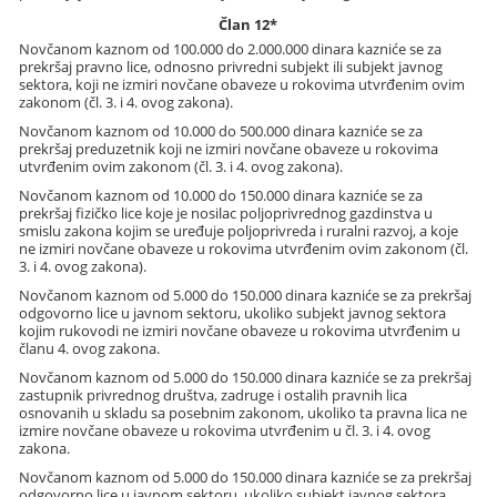
Član 12*
Novčanom kaznom od 100.000 do 2.000.000 dinara kazniće se za
prekršaj pravno lice, odnosno privredni subjekt ili subjekt javnog
sektora, koji ne izmiri novčane obaveze u rokovima utvrđenim ovim
zakonom (čl. 3. i 4. ovog zakona).
Novčanom kaznom od 10.000 do 500.000 dinara kazniće se za
prekršaj preduzetnik koji ne izmiri novčane obaveze u rokovima
utvrđenim ovim zakonom (čl. 3. i 4. ovog zakona).
Novčanom kaznom od 10.000 do 150.000 dinara kazniće se za
prekršaj fizičko lice koje je nosilac poljoprivrednog gazdinstva u
smislu zakona kojim se uređuje poljoprivreda i ruralni razvoj, a koje
ne izmiri novčane obaveze u rokovima utvrđenim ovim zakonom (čl.
3. i 4. ovog zakona).
Novčanom kaznom od 5.000 do 150.000 dinara kazniće se za prekršaj
odgovorno lice u javnom sektoru, ukoliko subjekt javnog sektora
kojim rukovodi ne izmiri novčane obaveze u rokovima utvrđenim u
članu 4. ovog zakona.
Novčanom kaznom od 5.000 do 150.000 dinara kazniće se za prekršaj
zastupnik privrednog društva, zadruge i ostalih pravnih lica
osnovanih u skladu sa posebnim zakonom, ukoliko ta pravna lica ne
izmire novčane obaveze u rokovima utvrđenim u čl. 3. i 4. ovog
zakona.
Novčanom kaznom od 5.000 do 150.000 dinara kazniće se za prekršaj
odgovorno lice u javnom sektoru, ukoliko subjekt javnog sektora