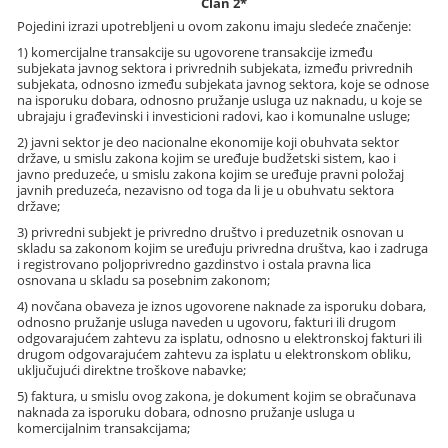
Član 2*
Pojedini izrazi upotrebljeni u ovom zakonu imaju sledeće značenje:
1) komercijalne transakcije su ugovorene transakcije između
subjekata javnog sektora i privrednih subjekata, između privrednih
subjekata, odnosno između subjekata javnog sektora, koje se odnose
na isporuku dobara, odnosno pružanje usluga uz naknadu, u koje se
ubrajaju i građevinski i investicioni radovi, kao i komunalne usluge;
2) javni sektor je deo nacionalne ekonomije koji obuhvata sektor
države, u smislu zakona kojim se uređuje budžetski sistem, kao i
javno preduzeće, u smislu zakona kojim se uređuje pravni položaj
javnih preduzeća, nezavisno od toga da li je u obuhvatu sektora
države;
3) privredni subjekt je privredno društvo i preduzetnik osnovan u
skladu sa zakonom kojim se uređuju privredna društva, kao i zadruga
i registrovano poljoprivredno gazdinstvo i ostala pravna lica
osnovana u skladu sa posebnim zakonom;
4) novčana obaveza je iznos ugovorene naknade za isporuku dobara,
odnosno pružanje usluga naveden u ugovoru, fakturi ili drugom
odgovarajućem zahtevu za isplatu, odnosno u elektronskoj fakturi ili
drugom odgovarajućem zahtevu za isplatu u elektronskom obliku,
uključujući direktne troškove nabavke;
5) faktura, u smislu ovog zakona, je dokument kojim se obračunava
naknada za isporuku dobara, odnosno pružanje usluga u
komercijalnim transakcijama;