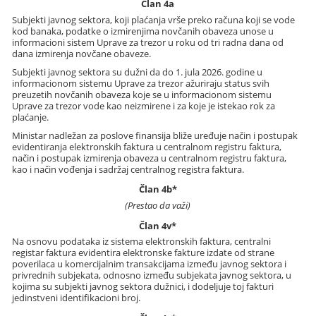
Član 4a
Subjekti javnog sektora, koji plaćanja vrše preko računa koji se vode
kod banaka, podatke o izmirenjima novčanih obaveza unose u
informacioni sistem Uprave za trezor u roku od tri radna dana od
dana izmirenja novčane obaveze.
Subjekti javnog sektora su dužni da do 1. jula 2026. godine u
informacionom sistemu Uprave za trezor ažuriraju status svih
preuzetih novčanih obaveza koje se u informacionom sistemu
Uprave za trezor vode kao neizmirene i za koje je istekao rok za
plaćanje.
Ministar nadležan za poslove finansija bliže uređuje način i postupak
evidentiranja elektronskih faktura u centralnom registru faktura,
način i postupak izmirenja obaveza u centralnom registru faktura,
kao i način vođenja i sadržaj centralnog registra faktura.
Član 4b*
(Prestao da važi)
Član 4v*
Na osnovu podataka iz sistema elektronskih faktura, centralni
registar faktura evidentira elektronske fakture izdate od strane
poverilaca u komercijalnim transakcijama između javnog sektora i
privrednih subjekata, odnosno između subjekata javnog sektora, u
kojima su subjekti javnog sektora dužnici, i dodeljuje toj fakturi
jedinstveni identifikacioni broj.