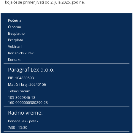
koja će se primenjivati od 2. jula 2026. godine.
Početna
O nama
Besplatno
Pretplata
Vebinari
Korisnički kutak
Kontakt
Paragraf Lex d.o.o.
PIB: 104830593
Matični broj: 20240156
Tekući račun:
105-3029346-18
160-0000000380290-23
Radno vreme:
Ponedeljak - petak
7:30 - 15:30