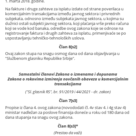
1. marta 2018. godine.
Na fakture i druge zahteve za isplatu izdate od strane poverilaca u
komercijalnim transakcijama između javnog sektora i privrednih
subjekata, odnosno između subjekata javnog sektora, u kojima su
dužnici ostali subjekti javnog sektora, koji plaćanja vrše preko računa
koji se vode kod banaka, odredbe ovog zakona koje se odnose na
registrovanje faktura i drugih zahteva za isplatu, primenjivaće se po
uspostavljanju tehničko-tehnoloških uslova.
Član 8[s2]
Ovaj zakon stupa na snagu osmog dana od dana objavljivanja u
"Službenom glasniku Republike Srbije".
Samostalni članovi Zakona o izmenama i dopunama
Zakona o rokovima izmirenja novčanih obaveza u komercijalnim
transakcijama
("Sl. glasnik RS", br. 91/2019 i 44/2021 - dr. zakon)
Član 7[s3]
Propise iz člana 4. ovog zakona (novododati čl. 4v stav 4. i 4g stav 4)
ministar nadležan za poslove finansija doneće u roku od 180 dana od
dana stupanja na snagu ovog zakona.
Član 8[s3]*
(Prestao da važi)