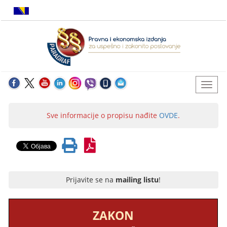
Sve informacije o propisu nađite
OVDE
.
Prijavite se na
mailing listu
!
ZAKON