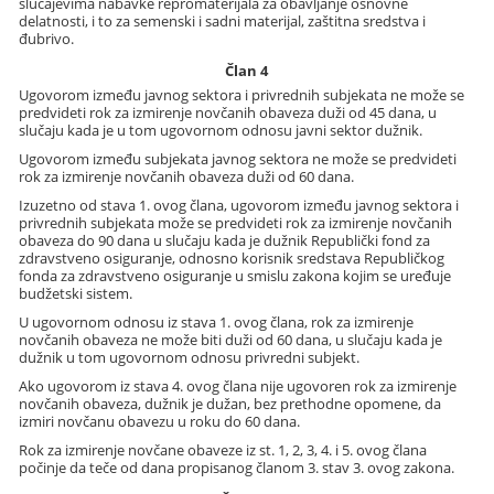
slučajevima nabavke repromaterijala za obavljanje osnovne
delatnosti, i to za semenski i sadni materijal, zaštitna sredstva i
đubrivo.
Član 4
Ugovorom između javnog sektora i privrednih subjekata ne može se
predvideti rok za izmirenje novčanih obaveza duži od 45 dana, u
slučaju kada je u tom ugovornom odnosu javni sektor dužnik.
Ugovorom između subjekata javnog sektora ne može se predvideti
rok za izmirenje novčanih obaveza duži od 60 dana.
Izuzetno od stava 1. ovog člana, ugovorom između javnog sektora i
privrednih subjekata može se predvideti rok za izmirenje novčanih
obaveza do 90 dana u slučaju kada je dužnik Republički fond za
zdravstveno osiguranje, odnosno korisnik sredstava Republičkog
fonda za zdravstveno osiguranje u smislu zakona kojim se uređuje
budžetski sistem.
U ugovornom odnosu iz stava 1. ovog člana, rok za izmirenje
novčanih obaveza ne može biti duži od 60 dana, u slučaju kada je
dužnik u tom ugovornom odnosu privredni subjekt.
Ako ugovorom iz stava 4. ovog člana nije ugovoren rok za izmirenje
novčanih obaveza, dužnik je dužan, bez prethodne opomene, da
izmiri novčanu obavezu u roku do 60 dana.
Rok za izmirenje novčane obaveze iz st. 1, 2, 3, 4. i 5. ovog člana
počinje da teče od dana propisanog članom 3. stav 3. ovog zakona.