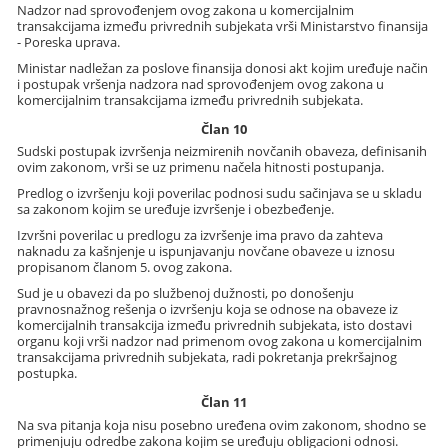
Nadzor nad sprovođenjem ovog zakona u komercijalnim
transakcijama između privrednih subjekata vrši Ministarstvo finansija
- Poreska uprava.
Ministar nadležan za poslove finansija donosi akt kojim uređuje način
i postupak vršenja nadzora nad sprovođenjem ovog zakona u
komercijalnim transakcijama između privrednih subjekata.
Član 10
Sudski postupak izvršenja neizmirenih novčanih obaveza, definisanih
ovim zakonom, vrši se uz primenu načela hitnosti postupanja.
Predlog o izvršenju koji poverilac podnosi sudu sačinjava se u skladu
sa zakonom kojim se uređuje izvršenje i obezbeđenje.
Izvršni poverilac u predlogu za izvršenje ima pravo da zahteva
naknadu za kašnjenje u ispunjavanju novčane obaveze u iznosu
propisanom članom 5. ovog zakona.
Sud je u obavezi da po službenoj dužnosti, po donošenju
pravnosnažnog rešenja o izvršenju koja se odnose na obaveze iz
komercijalnih transakcija između privrednih subjekata, isto dostavi
organu koji vrši nadzor nad primenom ovog zakona u komercijalnim
transakcijama privrednih subjekata, radi pokretanja prekršajnog
postupka.
Član 11
Na sva pitanja koja nisu posebno uređena ovim zakonom, shodno se
primenjuju odredbe zakona kojim se uređuju obligacioni odnosi.