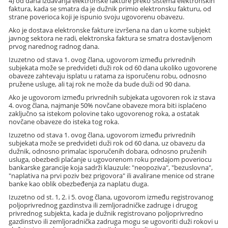
4) od dana izdavanja elektronske fakture preko sistema elektronskih
faktura, kada se smatra da je dužnik primio elektronsku fakturu, od
strane poverioca koji je ispunio svoju ugovorenu obavezu.
Ako je dostava elektronske fakture izvršena na dan u kome subjekt
javnog sektora ne radi, elektronska faktura se smatra dostavljenom
prvog narednog radnog dana.
Izuzetno od stava 1. ovog člana, ugovorom između privrednih
subjekata može se predvideti duži rok od 60 dana ukoliko ugovorene
obaveze zahtevaju isplatu u ratama za isporučenu robu, odnosno
pružene usluge, ali taj rok ne može da bude duži od 90 dana.
Ako je ugovorom između privrednih subjekata ugovoren rok iz stava
4. ovog člana, najmanje 50% novčane obaveze mora biti isplaćeno
zaključno sa istekom polovine tako ugovorenog roka, a ostatak
novčane obaveze do isteka tog roka.
Izuzetno od stava 1. ovog člana, ugovorom između privrednih
subjekata može se predvideti duži rok od 60 dana, uz obavezu da
dužnik, odnosno primalac isporučenih dobara, odnosno pruženih
usluga, obezbedi plaćanje u ugovorenom roku predajom poveriocu
bankarske garancije koja sadrži klauzule: "neopoziva", "bezuslovna",
"naplativa na prvi poziv bez prigovora" ili avalirane menice od strane
banke kao oblik obezbeđenja za naplatu duga.
Izuzetno od st. 1, 2. i 5. ovog člana, ugovorom između registrovanog
poljoprivrednog gazdinstva ili zemljoradničke zadruge i drugog
privrednog subjekta, kada je dužnik registrovano poljoprivredno
gazdinstvo ili zemljoradnička zadruga mogu se ugovoriti duži rokovi u