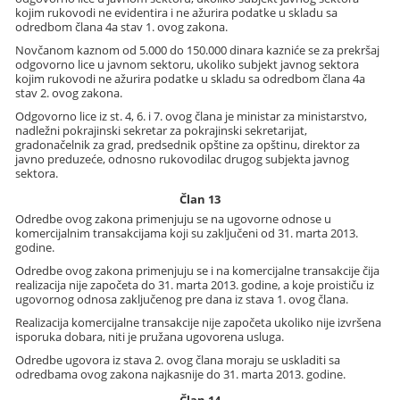
kojim rukovodi ne evidentira i ne ažurira podatke u skladu sa
odredbom člana 4a stav 1. ovog zakona.
Novčanom kaznom od 5.000 do 150.000 dinara kazniće se za prekršaj
odgovorno lice u javnom sektoru, ukoliko subjekt javnog sektora
kojim rukovodi ne ažurira podatke u skladu sa odredbom člana 4a
stav 2. ovog zakona.
Odgovorno lice iz st. 4, 6. i 7. ovog člana je ministar za ministarstvo,
nadležni pokrajinski sekretar za pokrajinski sekretarijat,
gradonačelnik za grad, predsednik opštine za opštinu, direktor za
javno preduzeće, odnosno rukovodilac drugog subjekta javnog
sektora.
Član 13
Odredbe ovog zakona primenjuju se na ugovorne odnose u
komercijalnim transakcijama koji su zaključeni od 31. marta 2013.
godine.
Odredbe ovog zakona primenjuju se i na komercijalne transakcije čija
realizacija nije započeta do 31. marta 2013. godine, a koje proističu iz
ugovornog odnosa zaključenog pre dana iz stava 1. ovog člana.
Realizacija komercijalne transakcije nije započeta ukoliko nije izvršena
isporuka dobara, niti je pružana ugovorena usluga.
Odredbe ugovora iz stava 2. ovog člana moraju se uskladiti sa
odredbama ovog zakona najkasnije do 31. marta 2013. godine.