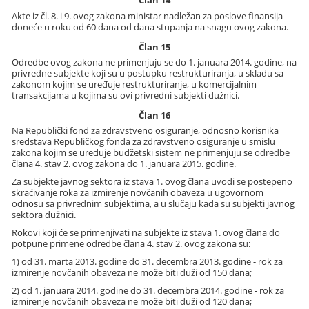
Član 14
Akte iz čl. 8. i 9. ovog zakona ministar nadležan za poslove finansija
doneće u roku od 60 dana od dana stupanja na snagu ovog zakona.
Član 15
Odredbe ovog zakona ne primenjuju se do 1. januara 2014. godine, na
privredne subjekte koji su u postupku restrukturiranja, u skladu sa
zakonom kojim se uređuje restrukturiranje, u komercijalnim
transakcijama u kojima su ovi privredni subjekti dužnici.
Član 16
Na Republički fond za zdravstveno osiguranje, odnosno korisnika
sredstava Republičkog fonda za zdravstveno osiguranje u smislu
zakona kojim se uređuje budžetski sistem ne primenjuju se odredbe
člana 4. stav 2. ovog zakona do 1. januara 2015. godine.
Za subjekte javnog sektora iz stava 1. ovog člana uvodi se postepeno
skraćivanje roka za izmirenje novčanih obaveza u ugovornom
odnosu sa privrednim subjektima, a u slučaju kada su subjekti javnog
sektora dužnici.
Rokovi koji će se primenjivati na subjekte iz stava 1. ovog člana do
potpune primene odredbe člana 4. stav 2. ovog zakona su:
1) od 31. marta 2013. godine do 31. decembra 2013. godine - rok za
izmirenje novčanih obaveza ne može biti duži od 150 dana;
2) od 1. januara 2014. godine do 31. decembra 2014. godine - rok za
izmirenje novčanih obaveza ne može biti duži od 120 dana;