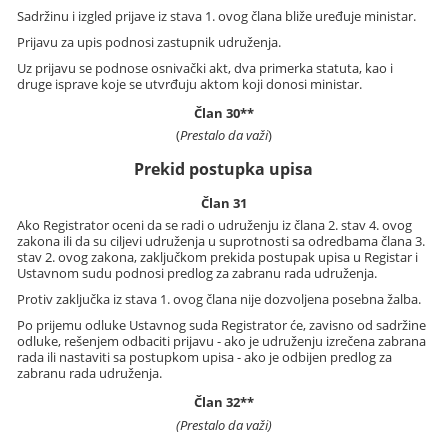
Sadržinu i izgled prijave iz stava 1. ovog člana bliže uređuje ministar.
Prijavu za upis podnosi zastupnik udruženja.
Uz prijavu se podnose osnivački akt, dva primerka statuta, kao i
druge isprave koje se utvrđuju aktom koji donosi ministar.
Član 30**
(
Prestalo da važi
)
Prekid postupka upisa
Član 31
Ako Registrator oceni da se radi o udruženju iz člana 2. stav 4. ovog
zakona ili da su ciljevi udruženja u suprotnosti sa odredbama člana 3.
stav 2. ovog zakona, zaključkom prekida postupak upisa u Registar i
Ustavnom sudu podnosi predlog za zabranu rada udruženja.
Protiv zaključka iz stava 1. ovog člana nije dozvoljena posebna žalba.
Po prijemu odluke Ustavnog suda Registrator će, zavisno od sadržine
odluke, rešenjem odbaciti prijavu - ako je udruženju izrečena zabrana
rada ili nastaviti sa postupkom upisa - ako je odbijen predlog za
zabranu rada udruženja.
Član 32**
(Prestalo da važi)