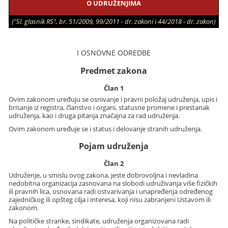
O UDRUŽENJIMA
("Sl. glasnik RS", br. 51/2009, 99/2011 - dr. zakoni i 44/2018 - dr. zakon)
I OSNOVNE ODREDBE
Predmet zakona
Član 1
Ovim zakonom uređuju se osnivanje i pravni položaj udruženja, upis i
brisanje iz registra, članstvo i organi, statusne promene i prestanak
udruženja, kao i druga pitanja značajna za rad udruženja.
Ovim zakonom uređuje se i status i delovanje stranih udruženja.
Pojam udruženja
Član 2
Udruženje, u smislu ovog zakona, jeste dobrovoljna i nevladina
nedobitna organizacija zasnovana na slobodi udruživanja više fizičkih
ili pravnih lica, osnovana radi ostvarivanja i unapređenja određenog
zajedničkog ili opšteg cilja i interesa, koji nisu zabranjeni Ustavom ili
zakonom.
Na političke stranke, sindikate, udruženja organizovana radi