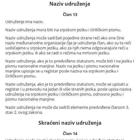
Naziv udruženja
Član 13
Udruženje ima naziv.
Naziv udruženja mora biti na srpskom jeziku i ćiriličkom pismu.
Naziv udruženja može sadržati pojedine strane reči ako one čine
naziv međunarodne organizacije čije je udruženje član, ako su te reči
uobičajene u srpskom jeziku, ako za njih nema odgovarajuće reči u
srpskom jeziku, ili ako se radi o rečima na mrtvom jeziku.
Naziv udruženja, ako je to predviđeno statutom, može biti i na jeziku i
pismu nacionalne manjine. Naziv na jeziku i pismu nacionalne
manjine upisuje se u registar posle naziva na srpskom jeziku i
ćiriličkom pismu.
Naziv udruženja, ako je to predviđeno statutom, može se upisati u
registar i u prevodu na jedan ili više stranih jezika, posle upisa naziva
udruženja na srpskom jeziku i ćiriličkom pismu, odnosno jeziku i
pismu nacionalne manjine.
Naziv udruženja ne može da sadrži elemente predviđene članom 3.
stav 2. ovog zakona.
Skraćeni naziv udruženja
Član 14