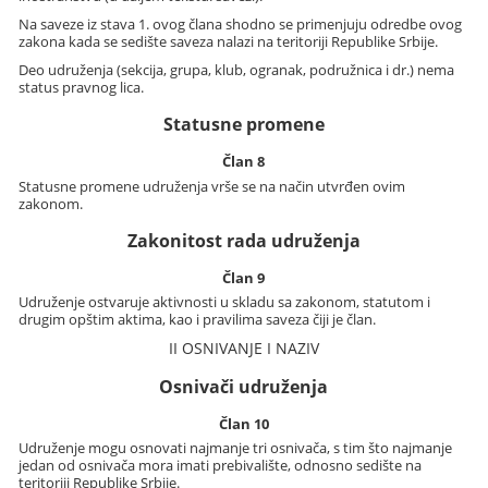
Na saveze iz stava 1. ovog člana shodno se primenjuju odredbe ovog
zakona kada se sedište saveza nalazi na teritoriji Republike Srbije.
Deo udruženja (sekcija, grupa, klub, ogranak, podružnica i dr.) nema
status pravnog lica.
Statusne promene
Član 8
Statusne promene udruženja vrše se na način utvrđen ovim
zakonom.
Zakonitost rada udruženja
Član 9
Udruženje ostvaruje aktivnosti u skladu sa zakonom, statutom i
drugim opštim aktima, kao i pravilima saveza čiji je član.
II OSNIVANJE I NAZIV
Osnivači udruženja
Član 10
Udruženje mogu osnovati najmanje tri osnivača, s tim što najmanje
jedan od osnivača mora imati prebivalište, odnosno sedište na
teritoriji Republike Srbije.