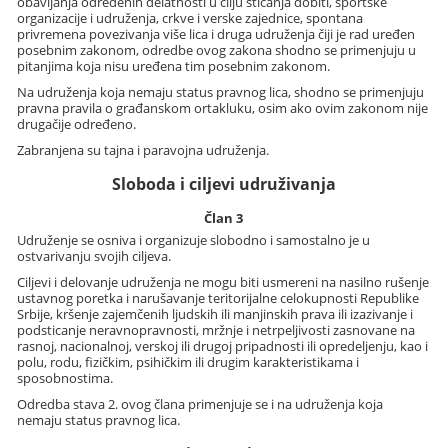
obavljanja određenih delatnosti u cilju sticanja dobiti, sportske
organizacije i udruženja, crkve i verske zajednice, spontana
privremena povezivanja više lica i druga udruženja čiji je rad uređen
posebnim zakonom, odredbe ovog zakona shodno se primenjuju u
pitanjima koja nisu uređena tim posebnim zakonom.
Na udruženja koja nemaju status pravnog lica, shodno se primenjuju
pravna pravila o građanskom ortakluku, osim ako ovim zakonom nije
drugačije određeno.
Zabranjena su tajna i paravojna udruženja.
Sloboda i ciljevi udruživanja
Član 3
Udruženje se osniva i organizuje slobodno i samostalno je u
ostvarivanju svojih ciljeva.
Ciljevi i delovanje udruženja ne mogu biti usmereni na nasilno rušenje
ustavnog poretka i narušavanje teritorijalne celokupnosti Republike
Srbije, kršenje zajemčenih ljudskih ili manjinskih prava ili izazivanje i
podsticanje neravnopravnosti, mržnje i netrpeljivosti zasnovane na
rasnoj, nacionalnoj, verskoj ili drugoj pripadnosti ili opredeljenju, kao i
polu, rodu, fizičkim, psihičkim ili drugim karakteristikama i
sposobnostima.
Odredba stava 2. ovog člana primenjuje se i na udruženja koja
nemaju status pravnog lica.