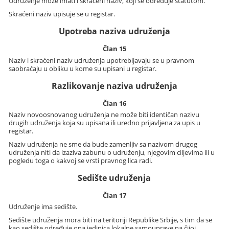
Udruženje može imati i skraćeni naziv, koji se određuje statutom.
Skraćeni naziv upisuje se u registar.
Upotreba naziva udruženja
Član 15
Naziv i skraćeni naziv udruženja upotrebljavaju se u pravnom
saobraćaju u obliku u kome su upisani u registar.
Razlikovanje naziva udruženja
Član 16
Naziv novoosnovanog udruženja ne može biti identičan nazivu
drugih udruženja koja su upisana ili uredno prijavljena za upis u
registar.
Naziv udruženja ne sme da bude zamenljiv sa nazivom drugog
udruženja niti da izaziva zabunu o udruženju, njegovim ciljevima ili u
pogledu toga o kakvoj se vrsti pravnog lica radi.
Sedište udruženja
Član 17
Udruženje ima sedište.
Sedište udruženja mora biti na teritoriji Republike Srbije, s tim da se
kao sedište određuje ona jedinica lokalne samouprave na čijoj