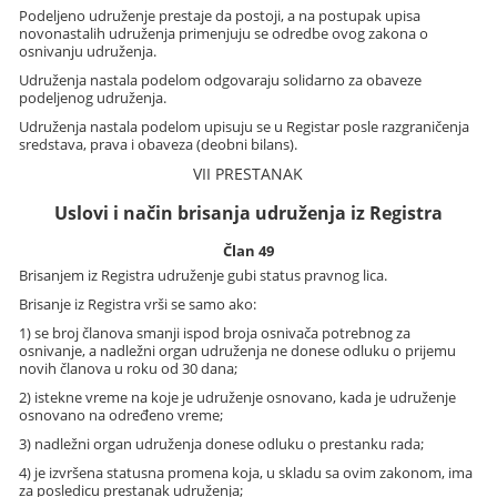
Podeljeno udruženje prestaje da postoji, a na postupak upisa
novonastalih udruženja primenjuju se odredbe ovog zakona o
osnivanju udruženja.
Udruženja nastala podelom odgovaraju solidarno za obaveze
podeljenog udruženja.
Udruženja nastala podelom upisuju se u Registar posle razgraničenja
sredstava, prava i obaveza (deobni bilans).
VII PRESTANAK
Uslovi i način brisanja udruženja iz Registra
Član 49
Brisanjem iz Registra udruženje gubi status pravnog lica.
Brisanje iz Registra vrši se samo ako:
1) se broj članova smanji ispod broja osnivača potrebnog za
osnivanje, a nadležni organ udruženja ne donese odluku o prijemu
novih članova u roku od 30 dana;
2) istekne vreme na koje je udruženje osnovano, kada je udruženje
osnovano na određeno vreme;
3) nadležni organ udruženja donese odluku o prestanku rada;
4) je izvršena statusna promena koja, u skladu sa ovim zakonom, ima
za posledicu prestanak udruženja;