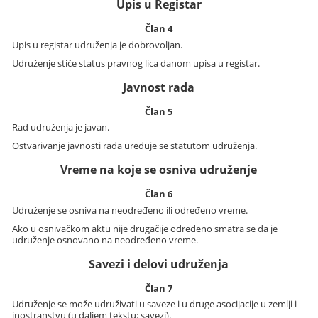
Upis u Registar
Član 4
Upis u registar udruženja je dobrovoljan.
Udruženje stiče status pravnog lica danom upisa u registar.
Javnost rada
Član 5
Rad udruženja je javan.
Ostvarivanje javnosti rada uređuje se statutom udruženja.
Vreme na koje se osniva udruženje
Član 6
Udruženje se osniva na neodređeno ili određeno vreme.
Ako u osnivačkom aktu nije drugačije određeno smatra se da je
udruženje osnovano na neodređeno vreme.
Savezi i delovi udruženja
Član 7
Udruženje se može udruživati u saveze i u druge asocijacije u zemlji i
inostranstvu (u daljem tekstu: savezi).