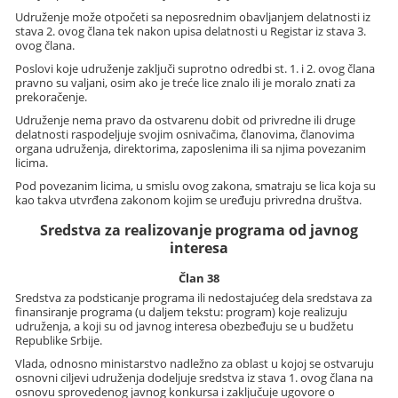
Udruženje može otpočeti sa neposrednim obavljanjem delatnosti iz
stava 2. ovog člana tek nakon upisa delatnosti u Registar iz stava 3.
ovog člana.
Poslovi koje udruženje zaključi suprotno odredbi st. 1. i 2. ovog člana
pravno su valjani, osim ako je treće lice znalo ili je moralo znati za
prekoračenje.
Udruženje nema pravo da ostvarenu dobit od privredne ili druge
delatnosti raspodeljuje svojim osnivačima, članovima, članovima
organa udruženja, direktorima, zaposlenima ili sa njima povezanim
licima.
Pod povezanim licima, u smislu ovog zakona, smatraju se lica koja su
kao takva utvrđena zakonom kojim se uređuju privredna društva.
Sredstva za realizovanje programa od javnog
interesa
Član 38
Sredstva za podsticanje programa ili nedostajućeg dela sredstava za
finansiranje programa (u daljem tekstu: program) koje realizuju
udruženja, a koji su od javnog interesa obezbeđuju se u budžetu
Republike Srbije.
Vlada, odnosno ministarstvo nadležno za oblast u kojoj se ostvaruju
osnovni ciljevi udruženja dodeljuje sredstva iz stava 1. ovog člana na
osnovu sprovedenog javnog konkursa i zaključuje ugovore o