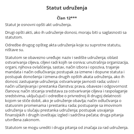
Statut udruženja
Član 12***
Statut je osnovni opšti akt udruženja.
Drugi opšti akti, ako ih udruženje donosi, moraju biti u saglasnosti sa
statutom.
Odredbe drugog opšteg akta udruženja koje su suprotne statutu,
ništave su.
Statutom se obavezno uređuje: naziv i sedište udruženja; oblast
ostvarivanja ciljeva, ciljevi radi kojih se osniva; unutrašnja organizacija,
organi, njihova ovlašćenja, sastav, način izbora i opoziva, trajanje
mandata i način odlučivanja; postupak za izmene i dopune statuta i
postupak donošenja i izmena drugih opštih akata udruženja, ako ih
donosi; zastupanje udruženja; ostvarivanje javnosti rada; uslovi i
način učlanjivanja i prestanka članstva; prava, obaveze i odgovornost
članova; način sticanja sredstava za ostvarivanje ciljeva i raspolaganje
sredstvima, uključujući i odredbe o privrednoj ili drugoj delatnosti
kojom se stiče dobit, ako je udruženje obavlja; način odlučivanja o
statusnim promenama i prestanku rada; postupanje sa imovinom
udruženja u slučaju prestanka udruženja; postupak usvajanja
finansijskih i drugih izveštaja; izgled i sadržina pečata; druga pitanja
utvrđena zakonom.
Statutom se mogu urediti i druga pitanja od značaja za rad udruženja.