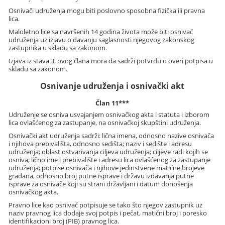
Osnivači udruženja mogu biti poslovno sposobna fizička ili pravna
lica.
Maloletno lice sa navršenih 14 godina života može biti osnivač
udruženja uz izjavu o davanju saglasnosti njegovog zakonskog
zastupnika u skladu sa zakonom.
Izjava iz stava 3. ovog člana mora da sadrži potvrdu o overi potpisa u
skladu sa zakonom.
Osnivanje udruženja i osnivački akt
Član 11***
Udruženje se osniva usvajanjem osnivačkog akta i statuta i izborom
lica ovlašćenog za zastupanje, na osnivačkoj skupštini udruženja.
Osnivački akt udruženja sadrži: lična imena, odnosno nazive osnivača
i njihova prebivališta, odnosno sedišta; naziv i sedište i adresu
udruženja; oblast ostvarivanja ciljeva udruženja; ciljeve radi kojih se
osniva; lično ime i prebivalište i adresu lica ovlašćenog za zastupanje
udruženja; potpise osnivača i njihove jedinstvene matične brojeve
građana, odnosno broj putne isprave i državu izdavanja putne
isprave za osnivače koji su strani državljani i datum donošenja
osnivačkog akta.
Pravno lice kao osnivač potpisuje se tako što njegov zastupnik uz
naziv pravnog lica dodaje svoj potpis i pečat, matični broj i poresko
identifikacioni broj (PIB) pravnog lica.