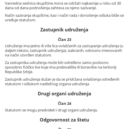
Vanredna sednica skupštine mora se održati najkasnije u roku od 30
dana od dana podnošenja zahteva za njeno sazivanje.
Način sazivanja skupštine, kao i način rada i donošenje odluka bliže se
uređuje statutom.
Zastupnik udruženja
Član 23
Udruženje ima jedno ili više lica ovlašćenih za zastupanje udruženja (u
daljem tekstu: zastupnik udruženja), izabranih, odnosno imenovanih
na način utvrđen statutom.
Za zastupnika udruženja može biti određeno samo poslovno
sposobno fizičko lice koje ima prebivalište ili boravište na teritoriji
Republike Srbije.
Zastupnik udruženja dužan je da se pridržava ovlašćenja određenih
statutom i odlukom nadležnog organa udruženja.
Drugi organi udruženja
Član 24
Statutom se mogu predvideti i drugi organi udruženja.
Odgovornost za štetu