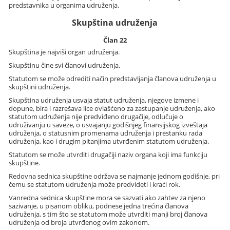
predstavnika u organima udruženja.
Skupština udruženja
Član 22
Skupština je najviši organ udruženja.
Skupštinu čine svi članovi udruženja.
Statutom se može odrediti način predstavljanja članova udruženja u
skupštini udruženja.
Skupština udruženja usvaja statut udruženja, njegove izmene i
dopune, bira i razrešava lice ovlašćeno za zastupanje udruženja, ako
statutom udruženja nije predviđeno drugačije, odlučuje o
udruživanju u saveze, o usvajanju godišnjeg finansijskog izveštaja
udruženja, o statusnim promenama udruženja i prestanku rada
udruženja, kao i drugim pitanjima utvrđenim statutom udruženja.
Statutom se može utvrditi drugačiji naziv organa koji ima funkciju
skupštine.
Redovna sednica skupštine održava se najmanje jednom godišnje, pri
čemu se statutom udruženja može predvideti i kraći rok.
Vanredna sednica skupštine mora se sazvati ako zahtev za njeno
sazivanje, u pisanom obliku, podnese jedna trećina članova
udruženja, s tim što se statutom može utvrditi manji broj članova
udruženja od broja utvrđenog ovim zakonom.