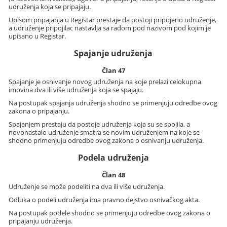
udruženja koja se pripajaju.
Upisom pripajanja u Registar prestaje da postoji pripojeno udruženje,
a udruženje pripojilac nastavlja sa radom pod nazivom pod kojim je
upisano u Registar.
Spajanje udruženja
Član 47
Spajanje je osnivanje novog udruženja na koje prelazi celokupna
imovina dva ili više udruženja koja se spajaju.
Na postupak spajanja udruženja shodno se primenjuju odredbe ovog
zakona o pripajanju.
Spajanjem prestaju da postoje udruženja koja su se spojila, a
novonastalo udruženje smatra se novim udruženjem na koje se
shodno primenjuju odredbe ovog zakona o osnivanju udruženja.
Podela udruženja
Član 48
Udruženje se može podeliti na dva ili više udruženja.
Odluka o podeli udruženja ima pravno dejstvo osnivačkog akta.
Na postupak podele shodno se primenjuju odredbe ovog zakona o
pripajanju udruženja.