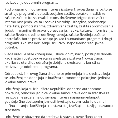
realizovanju odobrenih programa.
Pod programom od javnog interesa iz stava 1. ovog člana naročito se
smatraju programi u oblasti: socijalne zaštite, boračko-invalidske
zaštite, zaštite lica sa invaliditetom, društvene brige o deci, zaštite
interno raseljenih lica sa Kosova i Metohije i izbeglica, podsticanje
nataliteta, pomoći starima, zdravstvene zaštite, zaštite i promovisanja
ljudskih i manjinskih prava, obrazovanja, nauke, kulture, informisanja,
zaštite životne sredine, održivog razvoja, zaštite životinja, zaštite
potrošača, borbe protiv korupcije, kao i humanitarni programi i drugi
programi u kojima udruženje isključivo i neposredno sledi javne
potrebe.
Vlada uređuje bliže kriterijume, uslove, obim, način, postupak dodele,
kao i način i postupak vraćanja sredstava iz stava 1. ovog člana,
ukoliko se utvrdi da udruženje dobijena sredstva ne koristi za
realizovanje odobrenih programa.
Odredbe st. 1-4. ovog člana shodno se primenjuju i na sredstva koja
se udruženjima dodeljuju iz budžeta autonomne pokrajine i jedinica
lokalne samouprave.
Udruženja koja su iz budžeta Republike, odnosno autonomne
pokrajine, odnosno jedinice lokalne samouprave dobila sredstva za
realizovanje programa od javnog interesa najmanje jedanput
godišnje čine dostupnim javnosti izveštaj o svom radu i o obimu i
načinu sticanja i korišćenja sredstava i taj izveštaj dostavljaju davaocu
sredstava.
Udruženje je obavezno da sredstva iz stava 1. ovog člana koristi