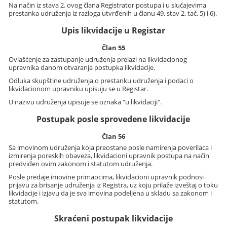
Na način iz stava 2. ovog člana Registrator postupa i u slučajevima
prestanka udruženja iz razloga utvrđenih u članu 49. stav 2. tač. 5) i 6).
Upis likvidacije u Registar
Član 55
Ovlašćenje za zastupanje udruženja prelazi na likvidacionog
upravnika danom otvaranja postupka likvidacije.
Odluka skupštine udruženja o prestanku udruženja i podaci o
likvidacionom upravniku upisuju se u Registar.
U nazivu udruženja upisuje se oznaka "u likvidaciji".
Postupak posle sprovedene likvidacije
Član 56
Sa imovinom udruženja koja preostane posle namirenja poverilaca i
izmirenja poreskih obaveza, likvidacioni upravnik postupa na način
predviđen ovim zakonom i statutom udruženja.
Posle predaje imovine primaocima, likvidacioni upravnik podnosi
prijavu za brisanje udruženja iz Registra, uz koju prilaže izveštaj o toku
likvidacije i izjavu da je sva imovina podeljena u skladu sa zakonom i
statutom.
Skraćeni postupak likvidacije