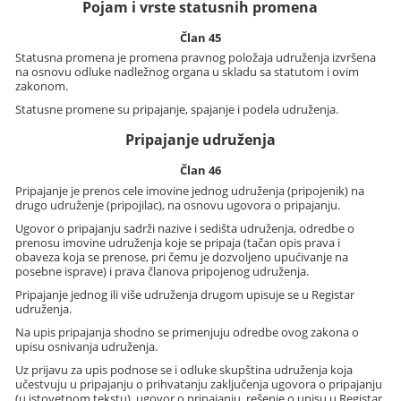
Pojam i vrste statusnih promena
Član 45
Statusna promena je promena pravnog položaja udruženja izvršena
na osnovu odluke nadležnog organa u skladu sa statutom i ovim
zakonom.
Statusne promene su pripajanje, spajanje i podela udruženja.
Pripajanje udruženja
Član 46
Pripajanje je prenos cele imovine jednog udruženja (pripojenik) na
drugo udruženje (pripojilac), na osnovu ugovora o pripajanju.
Ugovor o pripajanju sadrži nazive i sedišta udruženja, odredbe o
prenosu imovine udruženja koje se pripaja (tačan opis prava i
obaveza koja se prenose, pri čemu je dozvoljeno upućivanje na
posebne isprave) i prava članova pripojenog udruženja.
Pripajanje jednog ili više udruženja drugom upisuje se u Registar
udruženja.
Na upis pripajanja shodno se primenjuju odredbe ovog zakona o
upisu osnivanja udruženja.
Uz prijavu za upis podnose se i odluke skupština udruženja koja
učestvuju u pripajanju o prihvatanju zaključenja ugovora o pripajanju
(u istovetnom tekstu), ugovor o pripajanju, rešenje o upisu u Registar