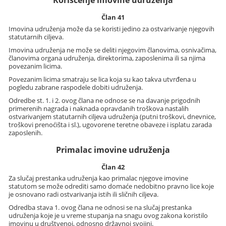
Korišćenje imovine udruženja
Član 41
Imovina udruženja može da se koristi jedino za ostvarivanje njegovih
statutarnih ciljeva.
Imovina udruženja ne može se deliti njegovim članovima, osnivačima,
članovima organa udruženja, direktorima, zaposlenima ili sa njima
povezanim licima.
Povezanim licima smatraju se lica koja su kao takva utvrđena u
pogledu zabrane raspodele dobiti udruženja.
Odredbe st. 1. i 2. ovog člana ne odnose se na davanje prigodnih
primerenih nagrada i naknada opravdanih troškova nastalih
ostvarivanjem statutarnih ciljeva udruženja (putni troškovi, dnevnice,
troškovi prenoćišta i sl.), ugovorene teretne obaveze i isplatu zarada
zaposlenih.
Primalac imovine udruženja
Član 42
Za slučaj prestanka udruženja kao primalac njegove imovine
statutom se može odrediti samo domaće nedobitno pravno lice koje
je osnovano radi ostvarivanja istih ili sličnih ciljeva.
Odredba stava 1. ovog člana ne odnosi se na slučaj prestanka
udruženja koje je u vreme stupanja na snagu ovog zakona koristilo
imovinu u društvenoj, odnosno državnoj svojini.