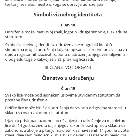
teritoriji se nalazi mesto iz koga se upravlja udruženjem.
Simboli vizuelnog identiteta
Član 18
Udruženje može imati svoj znak, logotip i druge simbole, u skladu sa
statutom.
Simboli vizuelnog identiteta udruženja ne mogu biti identični
simbolima drugih udruženja koja su upisana ili uredno prijavljena za
upis u registar niti izazivati zabunu o udruženju, njegovim ciljevima ili
u pogledu toga o kakvoj se vrsti pravnog lica radi.
III ČLANSTVO I ORGANI
Članstvo u udruženju
Član 19
Svako lice može pod jednakim uslovima utvrđenim statutom da
postane član udruženja.
Fizičko lice može biti član udruženja nezavisno od godina starosti, u
skladu sa ovim zakonom i statutom.
Izjavu o pristupanju, odnosno učlanjenju u udruženje za maloletno
lice do 14 godina života daje njegov zakonski zastupnik u skladu sa
zakonom, a ako je u pitanju maloletnik sa navršenih 14 godina života
izjavu daje sam maloletnik uz izjavu o davanju saglasnosti njegovog