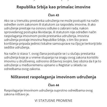
Republika Srbija kao primalac imovine
Član 43
Ako se u trenutku prestanka udruženja ne može postupiti na način
određen ovim zakonom ili statutom za raspodelu imovine, ili ako
udruženje prestaje na osnovu odluke o zabrani rada, nakon
sprovedenog postupka likvidacije, ili statutom nije određen način
raspolaganja imovinom posle prestanka udruženja, imovina
udruženja postaje imovina Republike Srbije, s tim što pravo
korišćenja pripada jedinici lokalne samouprave na čijoj je teritoriji bilo
sedište udruženja.
Na način iz stava 1. ovog člana postupiće se i u slučaju prestanka
udruženja koje je u vreme stupanja na snagu ovog zakona koristilo
imovinu u društvenoj, odnosno državnoj svojini, bez obzira da li je to
udruženje u međuvremenu upisano u Registar u skladu sa
odredbama ovog zakona.
Ništavost raspolaganja imovinom udruženja
Član 44
Raspolaganje imovinom udruženja suprotno odredbama ovog
zakona ništavo je.
VI STATUSNE PROMENE