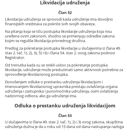
Likvidacija udruženja
Član 52
Likvidacija udruženja se sprovodi kada udruženje ima dovoljno
finansijskih sredstava za pokriće svih svojih obaveza.
Na pitanja koja se tiču postupka likvidacije udruženja koja nisu
uređena ovim zakonom, shodno se primenjuju odredbe zakona
kojim se reguliše likvidacija privrednog društva.
Predlog za pokretanje postupka likvidacije u slučajevima iz člana 49.
stav 2. tač. 1), 2), 3), 5) i 6) i člana 54. stav 2. ovog zakona podnosi
Registrator.
Od trenutka kada su se stekli uslovi za pokretanje postupka
likvidacije, udruženje može preduzimati samo aktivnosti potrebne za
sprovođenje likvidacionog postupka.
Donošenjem odluke o prestanku udruženja likvidacijom i
imenovanjem likvidacionog upravnika prestaju ovlašćenja organa
udruženja i zastupnika i punomoćnika udruženja, osim ovlašćenja
nadzornog odbora, ako ga udruženje ima.
Odluka o prestanku udruženja likvidacijom
Član 53
U slučajevima iz člana 49. stav 2. tač. 1), 2) i 3) ovog zakona, skupština
udruženja dužna je da u roku od 15 dana od dana nastupanja razloga