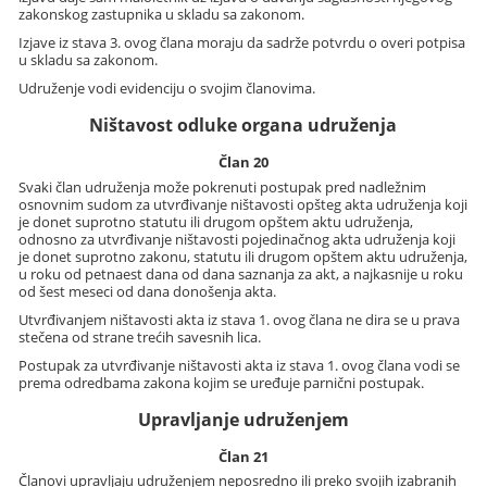
zakonskog zastupnika u skladu sa zakonom.
Izjave iz stava 3. ovog člana moraju da sadrže potvrdu o overi potpisa
u skladu sa zakonom.
Udruženje vodi evidenciju o svojim članovima.
Ništavost odluke organa udruženja
Član 20
Svaki član udruženja može pokrenuti postupak pred nadležnim
osnovnim sudom za utvrđivanje ništavosti opšteg akta udruženja koji
je donet suprotno statutu ili drugom opštem aktu udruženja,
odnosno za utvrđivanje ništavosti pojedinačnog akta udruženja koji
je donet suprotno zakonu, statutu ili drugom opštem aktu udruženja,
u roku od petnaest dana od dana saznanja za akt, a najkasnije u roku
od šest meseci od dana donošenja akta.
Utvrđivanjem ništavosti akta iz stava 1. ovog člana ne dira se u prava
stečena od strane trećih savesnih lica.
Postupak za utvrđivanje ništavosti akta iz stava 1. ovog člana vodi se
prema odredbama zakona kojim se uređuje parnični postupak.
Upravljanje udruženjem
Član 21
Članovi upravljaju udruženjem neposredno ili preko svojih izabranih