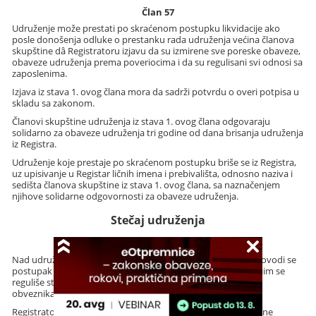
Član 57
Udruženje može prestati po skraćenom postupku likvidacije ako
posle donošenja odluke o prestanku rada udruženja većina članova
skupštine dâ Registratoru izjavu da su izmirene sve poreske obaveze,
obaveze udruženja prema poveriocima i da su regulisani svi odnosi sa
zaposlenima.
Izjava iz stava 1. ovog člana mora da sadrži potvrdu o overi potpisa u
skladu sa zakonom.
Članovi skupštine udruženja iz stava 1. ovog člana odgovaraju
solidarno za obaveze udruženja tri godine od dana brisanja udruženja
iz Registra.
Udruženje koje prestaje po skraćenom postupku briše se iz Registra,
uz upisivanje u Registar ličnih imena i prebivališta, odnosno naziva i
sedišta članova skupštine iz stava 1. ovog člana, sa naznačenjem
njihove solidarne odgovornosti za obaveze udruženja.
Stečaj udruženja
Član 58
Nad udruženjem koje je trajnije nesposobno za plaćanje sprovodi se
postupak stečaja shodnom primenom odredaba zakona kojim se
reguliše stečaj i poreskih zakona kojima se uređuje tretman
obveznika u stečaju.
Registrator briše udruženje iz Registra na osnovu pravosnažne