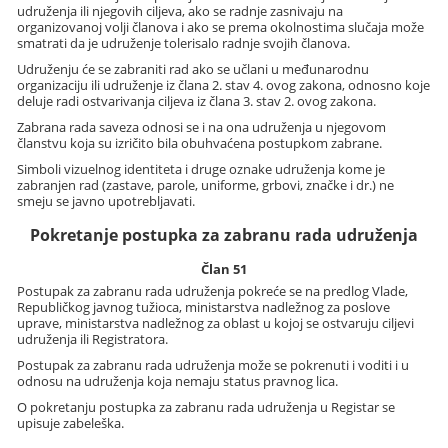
udruženja ili njegovih ciljeva, ako se radnje zasnivaju na
organizovanoj volji članova i ako se prema okolnostima slučaja može
smatrati da je udruženje tolerisalo radnje svojih članova.
Udruženju će se zabraniti rad ako se učlani u međunarodnu
organizaciju ili udruženje iz člana 2. stav 4. ovog zakona, odnosno koje
deluje radi ostvarivanja ciljeva iz člana 3. stav 2. ovog zakona.
Zabrana rada saveza odnosi se i na ona udruženja u njegovom
članstvu koja su izričito bila obuhvaćena postupkom zabrane.
Simboli vizuelnog identiteta i druge oznake udruženja kome je
zabranjen rad (zastave, parole, uniforme, grbovi, značke i dr.) ne
smeju se javno upotrebljavati.
Pokretanje postupka za zabranu rada udruženja
Član 51
Postupak za zabranu rada udruženja pokreće se na predlog Vlade,
Republičkog javnog tužioca, ministarstva nadležnog za poslove
uprave, ministarstva nadležnog za oblast u kojoj se ostvaruju ciljevi
udruženja ili Registratora.
Postupak za zabranu rada udruženja može se pokrenuti i voditi i u
odnosu na udruženja koja nemaju status pravnog lica.
O pokretanju postupka za zabranu rada udruženja u Registar se
upisuje zabeleška.