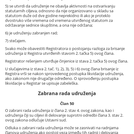
5) se utvrdi da udruženje ne obavlja aktivnosti na ostvarivanju
statutarnih ciljeva, odnosno da nije organizovano u skladu sa
statutom duže od dve godine neprekidno ili ako je proteklo
dvostruko više vremena od vremena utvrđenog statutom za
održavanje sednice skupštine, a ona nije održana;
6) je udruženju zabranjen rad;
7) stečajem.
Svako može obavestiti Registratora o postojanju razloga za brisanje
udruženja iz Registra utvrđenih stavom 2. tačka 5) ovog člana.
Registrator rešenjem utvrđuje činjenice iz stava 2. tačka 5) ovog člana.
U slučajevima iz stava 2. tač. 1), 2), 3), 5) i 6) ovog člana brisanje iz
Registra vrši se nakon sprovedenog postupka likvidacije udruženja,
ako zakonom nije drugačije određeno. O sprovođenju postupka
likvidacije u Registar se upisuje zabeleška.
Zabrana rada udruženja
Član 50
O zabrani rada udruženja iz člana 2. stav 4. ovog zakona, kao i
udruženja čiji su ciljevi ili delovanje suprotni odredbi člana 3. stav 2.
ovog zakona odlučuje Ustavni sud.
Odluka o zabrani rada udruženja može se zasnivati na radnjama
članova udruženja ako postoji veza između tih radnji i delovanja