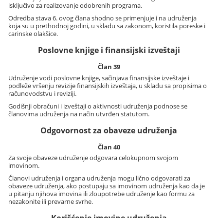
isključivo za realizovanje odobrenih programa.
Odredba stava 6. ovog člana shodno se primenjuje i na udruženja
koja su u prethodnoj godini, u skladu sa zakonom, koristila poreske i
carinske olakšice.
Poslovne knjige i finansijski izveštaji
Član 39
Udruženje vodi poslovne knjige, sačinjava finansijske izveštaje i
podleže vršenju revizije finansijskih izveštaja, u skladu sa propisima o
računovodstvu i reviziji.
Godišnji obračuni i izveštaji o aktivnosti udruženja podnose se
članovima udruženja na način utvrđen statutom.
Odgovornost za obaveze udruženja
Član 40
Za svoje obaveze udruženje odgovara celokupnom svojom
imovinom.
Članovi udruženja i organa udruženja mogu lično odgovarati za
obaveze udruženja, ako postupaju sa imovinom udruženja kao da je
u pitanju njihova imovina ili zloupotrebe udruženje kao formu za
nezakonite ili prevarne svrhe.