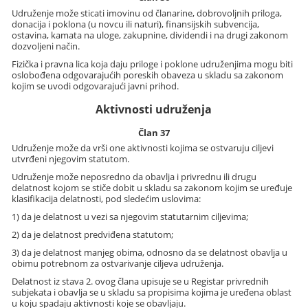
Udruženje može sticati imovinu od članarine, dobrovoljnih priloga,
donacija i poklona (u novcu ili naturi), finansijskih subvencija,
ostavina, kamata na uloge, zakupnine, dividendi i na drugi zakonom
dozvoljeni način.
Fizička i pravna lica koja daju priloge i poklone udruženjima mogu biti
oslobođena odgovarajućih poreskih obaveza u skladu sa zakonom
kojim se uvodi odgovarajući javni prihod.
Aktivnosti udruženja
Član 37
Udruženje može da vrši one aktivnosti kojima se ostvaruju ciljevi
utvrđeni njegovim statutom.
Udruženje može neposredno da obavlja i privrednu ili drugu
delatnost kojom se stiče dobit u skladu sa zakonom kojim se uređuje
klasifikacija delatnosti, pod sledećim uslovima:
1) da je delatnost u vezi sa njegovim statutarnim ciljevima;
2) da je delatnost predviđena statutom;
3) da je delatnost manjeg obima, odnosno da se delatnost obavlja u
obimu potrebnom za ostvarivanje ciljeva udruženja.
Delatnost iz stava 2. ovog člana upisuje se u Registar privrednih
subjekata i obavlja se u skladu sa propisima kojima je uređena oblast
u koju spadaju aktivnosti koje se obavljaju.