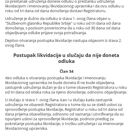
za prestanak udruženja donese odluku o prestanku udruženja
likvidacijom i imenovanju likvidacionog upravnika i da ovu odluku u
roku od tri dana od dana donošenja dostavi Registratoru.
Udruženje je dužno da odluku iz stava 1. ovog člana objavi u
"Službenom glasniku Republike Srbije" u roku od tri dana od dana
donošenja, s pozivom poveriocima da u roku od 30 dana od dana
objavljivanja odluke prijave svoja potraživanja.
Dejstvo otvaranja postupka likvidacije nastupa objavom iz stava 2.
ovog člana.
Postupak likvidacije u slučaju da nije doneta
odluka
Član 54
Ako odluka o otvaranju postupka likvidacije i imenovanju
likvidacionog upravnika ne bude doneta ili ne bude objavljena,
zastupnik udruženja dužan je da o tome obavesti Registratora u roku
od tri dana od isteka roka za njeno donošenje, odnosno objavljivanje.
U slučaju iz stava 1. ovog člana, kao i u slučaju kada zastupnik
udruženja ne obavesti Registratora o tome da su se stekli uslovi za
sprovođenje postupka likvidacije, Registrator u roku od tri dana od
dana prijema obaveštenja, odnosno od saznanja i utvrđivanja da su
ispunjeni uslovi za sprovođenje likvidacije, podnosi predlog za
pokretanje postupka likvidacije, o trošku udruženja i za imenovanje
likvidacionog upravnika.