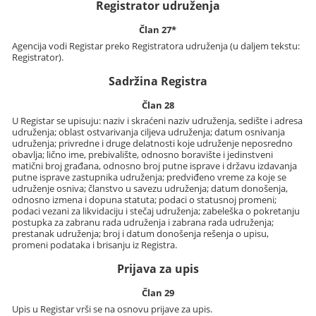
Registrator udruženja
Član 27*
Agencija vodi Registar preko Registratora udruženja (u daljem tekstu:
Registrator).
Sadržina Registra
Član 28
U Registar se upisuju: naziv i skraćeni naziv udruženja, sedište i adresa
udruženja; oblast ostvarivanja ciljeva udruženja; datum osnivanja
udruženja; privredne i druge delatnosti koje udruženje neposredno
obavlja; lično ime, prebivalište, odnosno boravište i jedinstveni
matični broj građana, odnosno broj putne isprave i državu izdavanja
putne isprave zastupnika udruženja; predviđeno vreme za koje se
udruženje osniva; članstvo u savezu udruženja; datum donošenja,
odnosno izmena i dopuna statuta; podaci o statusnoj promeni;
podaci vezani za likvidaciju i stečaj udruženja; zabeleška o pokretanju
postupka za zabranu rada udruženja i zabrana rada udruženja;
prestanak udruženja; broj i datum donošenja rešenja o upisu,
promeni podataka i brisanju iz Registra.
Prijava za upis
Član 29
Upis u Registar vrši se na osnovu prijave za upis.