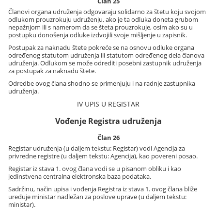
Član 25
Članovi organa udruženja odgovaraju solidarno za štetu koju svojom
odlukom prouzrokuju udruženju, ako je ta odluka doneta grubom
nepažnjom ili s namerom da se šteta prouzrokuje, osim ako su u
postupku donošenja odluke izdvojili svoje mišljenje u zapisnik.
Postupak za naknadu štete pokreće se na osnovu odluke organa
određenog statutom udruženja ili statutom određenog dela članova
udruženja. Odlukom se može odrediti posebni zastupnik udruženja
za postupak za naknadu štete.
Odredbe ovog člana shodno se primenjuju i na radnje zastupnika
udruženja.
IV UPIS U REGISTAR
Vođenje Registra udruženja
Član 26
Registar udruženja (u daljem tekstu: Registar) vodi Agencija za
privredne registre (u daljem tekstu: Agencija), kao povereni posao.
Registar iz stava 1. ovog člana vodi se u pisanom obliku i kao
jedinstvena centralna elektronska baza podataka.
Sadržinu, način upisa i vođenja Registra iz stava 1. ovog člana bliže
uređuje ministar nadležan za poslove uprave (u daljem tekstu:
ministar).