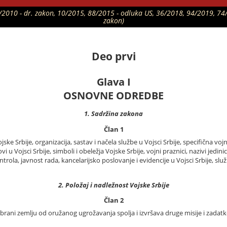
01/2010 - dr. zakon, 10/2015, 88/2015 - odluka US, 36/2018, 94/2019, 74
zakon)
Deo prvi
Glava I
OSNOVNE ODREDBE
1. Sadržina zakona
Član 1
e Srbije, organizacija, sastav i načela službe u Vojsci Srbije, specifična vo
 Vojsci Srbije, simboli i obeležja Vojske Srbije, vojni praznici, nazivi jedin
ntrola, javnost rada, kancelarijsko poslovanje i evidencije u Vojsci Srbije, slu
2. Položaj i nadležnost Vojske Srbije
Član 2
brani zemlju od oružanog ugrožavanja spolja i izvršava druge misije i zada