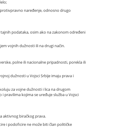
delo;
lo protivpravno naređenje, odnosno drugo
a tajnih podataka, osim ako na zakonom određeni
m vojnih dužnosti ili na drugi način.
rske, polne ili nacionalne pripadnosti, porekla ili
jnoj dužnosti u Vojsci Srbije imaju prava i
koluju za vojne dužnosti i lica na drugom
 i pravilima kojima se uređuje služba u Vojsci
ja aktivnog biračkog prava.
e i podoficire ne može biti član političke