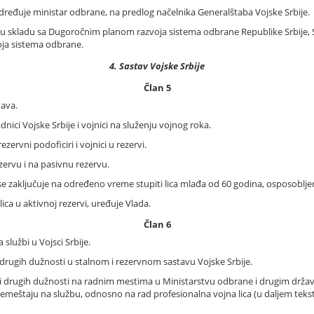
e određuje ministar odbrane, na predlog načelnika Generalštaba Vojske Srbije.
se u skladu sa Dugoročnim planom razvoja sistema odbrane Republike Srbije
oja sistema odbrane.
4. Sastav Vojske Srbije
Član 5
tava.
dnici Vojske Srbije i vojnici na služenju vojnog roka.
ezervni podoficiri i vojnici u rezervi.
ezervu i na pasivnu rezervu.
 zaključuje na određeno vreme stupiti lica mlađa od 60 godina, osposobljen
ica u aktivnoj rezervi, uređuje Vlada.
Član 6
a službi u Vojsci Srbije.
i drugih dužnosti u stalnom i rezervnom sastavu Vojske Srbije.
ih i drugih dužnosti na radnim mestima u Ministarstvu odbrane i drugim drža
emeštaju na službu, odnosno na rad profesionalna vojna lica (u daljem teks