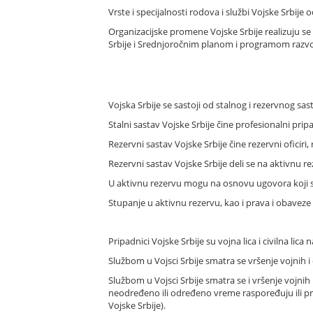
Vrste i specijalnosti rodova i službi Vojske Srbij
Organizacijske promene Vojske Srbije realizuju 
Srbije i Srednjoročnim planom i programom razv
Vojska Srbije se sastoji od stalnog i rezervnog sas
Stalni sastav Vojske Srbije čine profesionalni pripa
Rezervni sastav Vojske Srbije čine rezervni oficiri, r
Rezervni sastav Vojske Srbije deli se na aktivnu r
U aktivnu rezervu mogu na osnovu ugovora koji se
Stupanje u aktivnu rezervu, kao i prava i obaveze l
Pripadnici Vojske Srbije su vojna lica i civilna lica n
Službom u Vojsci Srbije smatra se vršenje vojnih 
Službom u Vojsci Srbije smatra se i vršenje vojn
neodređeno ili određeno vreme raspoređuju ili pr
Vojske Srbije).