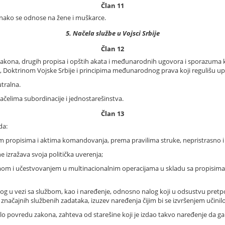
Član 11
nako se odnose na žene i muškarce.
5. Načela službe u Vojsci Srbije
Član 12
zakona, drugih propisa i opštih akata i međunarodnih ugovora i sporazuma koj
, Doktrinom Vojske Srbije i principima međunarodnog prava koji regulišu up
utralna.
načelima subordinacije i jednostarešinstva.
Član 13
da:
 propisima i aktima komandovanja, prema pravilima struke, nepristrasno i 
 ne izražava svoja politička uverenja;
emom i učestvovanjem u multinacionalnim operacijama u skladu sa propisima 
og u vezi sa službom, kao i naređenje, odnosno nalog koji u odsustvu pretpo
načajnih službenih zadataka, izuzev naređenja čijim bi se izvršenjem učinilo
ljalo povredu zakona, zahteva od starešine koji je izdao takvo naređenje da 