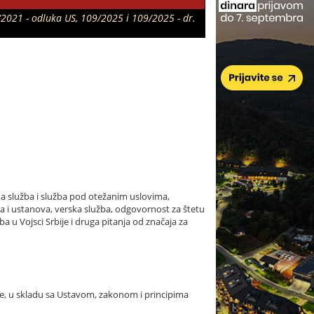
/2021 - odluka US, 109/2025 i 109/2025 - dr.
jna služba i služba pod otežanim uslovima,
ica i ustanova, verska služba, odgovornost za štetu
žba u Vojsci Srbije i druga pitanja od značaja za
tke, u skladu sa Ustavom, zakonom i principima