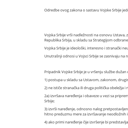
Odredbe ovog zakona o sastavu Vojske Srbije jed
Vojska Srbije vrši nadležnosti na osnovu Ustava, 
Republika Srbija, u skladu sa Strategijom odbrane
Vojska Srbije je ideološki, interesno i stranački ne
Unutrašnji odnosi u Vojsci Srbije se zasnivaju na 
Pripadnik Vojske Srbije je u vršenju službe dužan 
1) postupa u skladu sa Ustavom, zakonom, drugim
2) ne ističe stranačka ili druga politička obeležja i
2a) izvršava naređenja i obaveze u vezi sa pripr
Srbije;
3) izvrši naređenje, odnosno nalog pretpostavljen
hitno preduzmu mere za izvršavanje neodložnih i z
4) ako primi naređenje čije izvršenje bi predstav