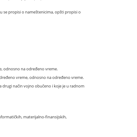
 se propisi o nameštenicima, opšti propisi o
eme, odnosno na određeno vreme.
 neodređeno vreme, odnosno na određeno vreme.
na drugi način vojno obučeno i koje je u radnom
nformatičkih, materijalno-finansijskih,