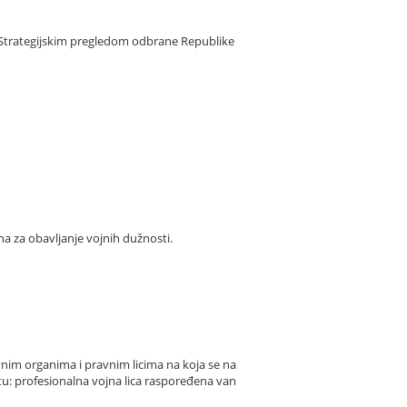
, Strategijskim pregledom odbrane Republike
a za obavljanje vojnih dužnosti.
vnim organima i pravnim licima na koja se na
tu: profesionalna vojna lica raspoređena van