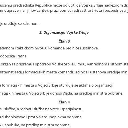
vlašćenju predsednika Republike može odlučiti da Vojska Srbije nadležnom 
ouprave, na njihov zahtev, pruži pomoć radi zaštite života i bezbednosti ljudi
ije uređuje se zakonom.
3. Organizacija Vojske Srbije
Član 3
rativnom i taktičkom nivou u komande, jedinice i ustanove.
nodopska i ratna.
bni organ za pripremu i upotrebu Vojske Srbije u miru, vanrednom i ratnom st
i sistematizaciju formacijskih mesta komandi, jedinica i ustanova uređuje mi
a formacijskih mesta u Vojsci Srbije utvrđuje se aktima o organizaciji.
macijskih mesta u Vojsci Srbije donosi Vlada, na predlog ministra odbrane.
Član 4
i službe, a rodovi i službe na vrste i specijalnosti.
vazduhoplovstvo i protiv-vazduhoplovna odbrana.
k Republike, na predlog ministra odbrane.