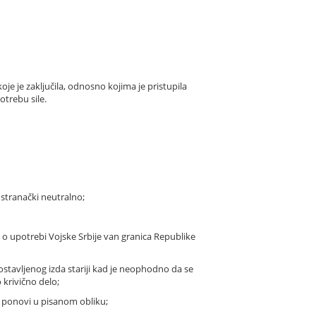
e je zaključila, odnosno kojima je pristupila
otrebu sile.
stranački neutralno;
o upotrebi Vojske Srbije van granica Republike
stavljenog izda stariji kad je neophodno da se
 krivično delo;
ga ponovi u pisanom obliku;