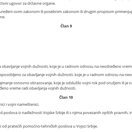
ktivni ugovor za državne organe.
 uređeni ovim zakonom ili posebnim zakonom ili drugim propisom primenjuju
ne.
Član 9
o za obavljanje vojnih dužnosti, koje je u radnom odnosu na neodređeno vr
, osposobljeno za obavljanje vojnih dužnosti, koje je u radnom odnosu na
najmanje osnovno obrazovanje, koje je odslužilo vojni rok pod oružjem ili je 
no vreme radi obavljanja vojnih dužnosti.
Član 10
nici i vojni nameštenici.
 od poslova iz nadležnosti Vojske Srbije ili s njima povezanih opštih pravnih, i
ji od pratećih pomoćno-tehničkih poslova u Vojsci Srbije.