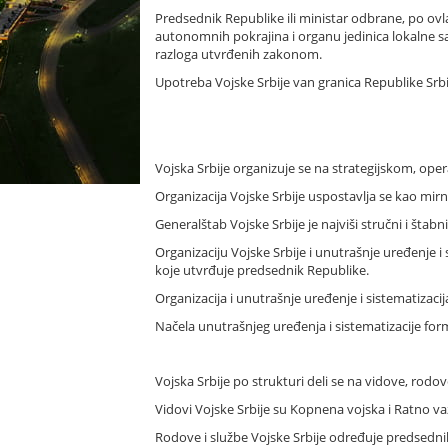
Predsednik Republike ili ministar odbrane, po o
autonomnih pokrajina i organu jedinica lokalne sam
razloga utvrđenih zakonom.
Upotreba Vojske Srbije van granica Republike Srb
Vojska Srbije organizuje se na strategijskom, ope
Organizacija Vojske Srbije uspostavlja se kao mir
Generalštab Vojske Srbije je najviši stručni i šta
Organizaciju Vojske Srbije i unutrašnje uređenje 
koje utvrđuje predsednik Republike.
Organizacija i unutrašnje uređenje i sistematizacij
Načela unutrašnjeg uređenja i sistematizacije for
Vojska Srbije po strukturi deli se na vidove, rodove 
Vidovi Vojske Srbije su Kopnena vojska i Ratno 
Rodove i službe Vojske Srbije određuje predsedni