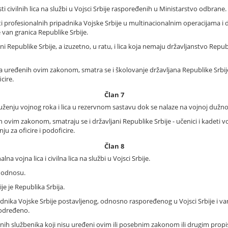
i civilnih lica na službi u Vojsci Srbije raspoređenih u Ministarstvo odbrane.
ti profesionalnih pripadnika Vojske Srbije u multinacionalnim operacijama i
van granica Republike Srbije.
i Republike Srbije, a izuzetno, u ratu, i lica koja nemaju državljanstvo Repub
za uređenih ovim zakonom, smatra se i školovanje državljana Republike Srb
cire.
Član 7
služenju vojnog roka i lica u rezervnom sastavu dok se nalaze na vojnoj dužnost
 ovim zakonom, smatraju se i državljani Republike Srbije - učenici i kadeti v
u za oficire i podoficire.
Član 8
na vojna lica i civilna lica na službi u Vojsci Srbije.
m odnosu.
e je Republika Srbija.
nika Vojske Srbije postavljenog, odnosno raspoređenog u Vojsci Srbije i van 
 određeno.
vojnih službenika koji nisu uređeni ovim ili posebnim zakonom ili drugim pro