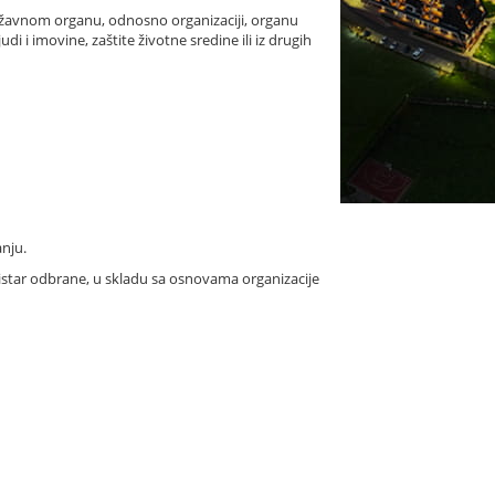
državnom organu, odnosno organizaciji, organu
 i imovine, zaštite životne sredine ili iz drugih
anju.
nistar odbrane, u skladu sa osnovama organizacije