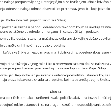
naloga pretpostavljenog ili starijeg čijim bi se izvršenjem učinilo krivično 
nja, odnosno naloga odmah obavesti lice pretpostavljeno licu koje je izda
ije i Kodeksom časti pripadnika Vojske Srbije;
 po prestanku službe u periodu određenom zakonom kojim se uređuje zaštit
osno ovlašćeno da određenom organu ili licu saopšti tajni podatak;
om obliku dostavi saznanja značajna za odbranu do kojih je došao obavljanje
je da nešto čini ili ne čini suprotno propisima.
dnika Vojske Srbije u njegovim pravima ili dužnostima, posebno zbog rasne, ve
nici na služenju vojnog roka i lica u rezervnom sastavu dok se nalaze na vo
ršenje vojne obaveze i pravilima kojima se uređuje služba u Vojsci Srbije.
avljani Republike Srbije - učenici i kadeti vojnoškolskih ustanova koji se š
imaju prava i obaveza u skladu sa propisima kojima se uređuje vojno školstvo
Član 14
a političkih stranaka u uniformi i svaka politička aktivnost izuzev korišćen
det vojnoškolske ustanove i lice na drugom stručnom osposobljavanju za oficir