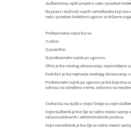
službenicima, opšti propisi o radu i poseban kole
Na prava i dužnosti vojnih nameštenika koji nisu
radu i poseban kolektivni ugovor za državne orga
Profesionalna vojna lica su:
1) oficir;
2) podoficir;
3) profesionalni vojnik po ugovoru.
Oficir je lice visokog obrazovanja, osposobljen
Podoficir je lice najmanje srednjeg obrazovanja
Profesionalni vojnik po ugovoru je lice koje ima 
odnosu na određeno vreme, odnosno na neodređe
Civilna lica na službi u Vojsci Srbije su vojni službe
Vojni službenik je lice čije se radno mesto sastoji
računovodstvenih i administrativnih poslova.
Vojni nameštenik je lice čije se radno mesto sasto