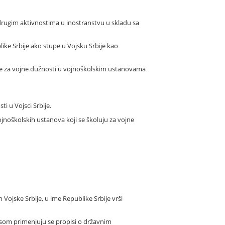
 drugim aktivnostima u inostranstvu u skladu sa
like Srbije ako stupe u Vojsku Srbije kao
ije za vojne dužnosti u vojnoškolskim ustanovama
i u Vojsci Srbije.
ojnoškolskih ustanova koji se školuju za vojne
Vojske Srbije, u ime Republike Srbije vrši
pisom primenjuju se propisi o državnim