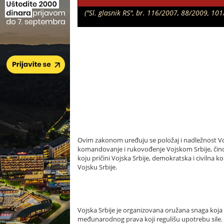
("Sl. glasnik RS", br. 116/2007, 88/2009, 1
Ovim zakonom uređuju se položaj i nadležnost Vojsk
komandovanje i rukovođenje Vojskom Srbije, činovi u
koju pričini Vojska Srbije, demokratska i civilna ko
Vojsku Srbije.
Vojska Srbije je organizovana oružana snaga koja 
međunarodnog prava koji regulišu upotrebu sile.