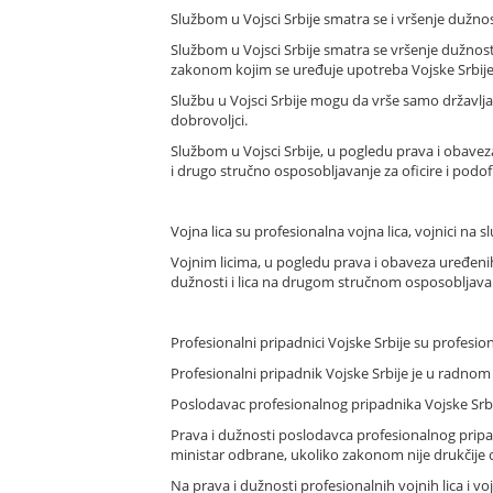
Službom u Vojsci Srbije smatra se i vršenje dužnost
Službom u Vojsci Srbije smatra se vršenje dužnos
zakonom kojim se uređuje upotreba Vojske Srbije 
Službu u Vojsci Srbije mogu da vrše samo državljan
dobrovoljci.
Službom u Vojsci Srbije, u pogledu prava i obave
i drugo stručno osposobljavanje za oficire i podofi
Vojna lica su profesionalna vojna lica, vojnici na 
Vojnim licima, u pogledu prava i obaveza uređenih
dužnosti i lica na drugom stručnom osposobljavanj
Profesionalni pripadnici Vojske Srbije su profesional
Profesionalni pripadnik Vojske Srbije je u radno
Poslodavac profesionalnog pripadnika Vojske Srbij
Prava i dužnosti poslodavca profesionalnog pripad
ministar odbrane, ukoliko zakonom nije drukčije
Na prava i dužnosti profesionalnih vojnih lica i 