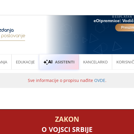
ANJA
EDUKACIJE
ASISTENTI
KANCELARKO
KORISNIČ
Sve informacije o propisu nađite
OVDE
.
ZAKON
O VOJSCI SRBIJE