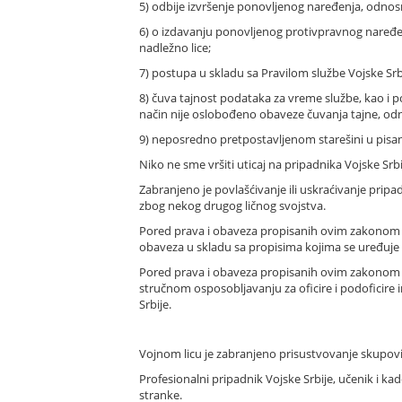
5) odbije izvršenje ponovljenog naređenja, odnosno 
6) o izdavanju ponovljenog protivpravnog naređe
nadležno lice;
7) postupa u skladu sa Pravilom službe Vojske Srb
8) čuva tajnost podataka za vreme službe, kao i
način nije oslobođeno obaveze čuvanja tajne, odn
9) neposredno pretpostavljenom starešini u pisan
Niko ne sme vršiti uticaj na pripadnika Vojske Srbi
Zabranjeno je povlašćivanje ili uskraćivanje pripa
zbog nekog drugog ličnog svojstva.
Pored prava i obaveza propisanih ovim zakonom voj
obaveza u skladu sa propisima kojima se uređuje v
Pored prava i obaveza propisanih ovim zakonom drž
stručnom osposobljavanju za oficire i podoficire 
Srbije.
Vojnom licu je zabranjeno prisustvovanje skupovim
Profesionalni pripadnik Vojske Srbije, učenik i ka
stranke.