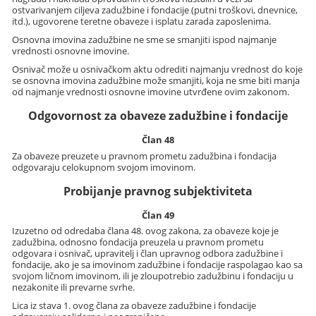
ostvarivanjem ciljeva zadužbine i fondacije (putni troškovi, dnevnice,
itd.), ugovorene teretne obaveze i isplatu zarada zaposlenima.
Osnovna imovina zadužbine ne sme se smanjiti ispod najmanje
vrednosti osnovne imovine.
Osnivač može u osnivačkom aktu odrediti najmanju vrednost do koje
se osnovna imovina zadužbine može smanjiti, koja ne sme biti manja
od najmanje vrednosti osnovne imovine utvrđene ovim zakonom.
Odgovornost za obaveze zadužbine i fondacije
Član 48
Za obaveze preuzete u pravnom prometu zadužbina i fondacija
odgovaraju celokupnom svojom imovinom.
Probijanje pravnog subjektiviteta
Član 49
Izuzetno od odredaba člana 48. ovog zakona, za obaveze koje je
zadužbina, odnosno fondacija preuzela u pravnom prometu
odgovara i osnivač, upravitelj i član upravnog odbora zadužbine i
fondacije, ako je sa imovinom zadužbine i fondacije raspolagao kao sa
svojom ličnom imovinom, ili je zloupotrebio zadužbinu i fondaciju u
nezakonite ili prevarne svrhe.
Lica iz stava 1. ovog člana za obaveze zadužbine i fondacije