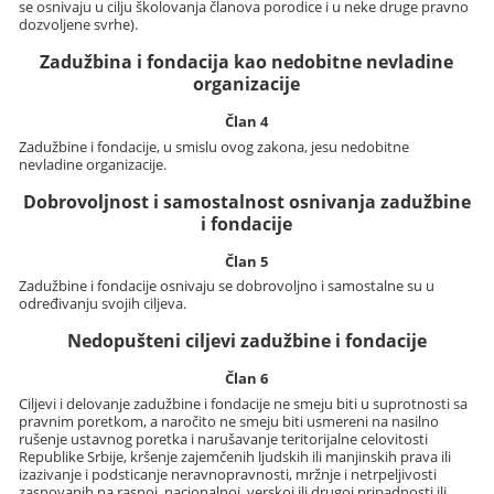
se osnivaju u cilju školovanja članova porodice i u neke druge pravno
dozvoljene svrhe).
Zadužbina i fondacija kao nedobitne nevladine
organizacije
Član 4
Zadužbine i fondacije, u smislu ovog zakona, jesu nedobitne
nevladine organizacije.
Dobrovoljnost i samostalnost osnivanja zadužbine
i fondacije
Član 5
Zadužbine i fondacije osnivaju se dobrovoljno i samostalne su u
određivanju svojih ciljeva.
Nedopušteni ciljevi zadužbine i fondacije
Član 6
Ciljevi i delovanje zadužbine i fondacije ne smeju biti u suprotnosti sa
pravnim poretkom, a naročito ne smeju biti usmereni na nasilno
rušenje ustavnog poretka i narušavanje teritorijalne celovitosti
Republike Srbije, kršenje zajemčenih ljudskih ili manjinskih prava ili
izazivanje i podsticanje neravnopravnosti, mržnje i netrpeljivosti
zasnovanih na rasnoj, nacionalnoj, verskoj ili drugoj pripadnosti ili