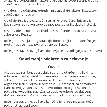
5) ako je pravnosnažnim aktom utvrđena ništavost rešenja o upisu
zadužbine i fondacije u Registar;
6) u drugim slučajevima određenim osnivačkim aktom ili statutom
zadužbine i fondacije.
U slučajevima iz stava 2. tač. 1), 3), 5) i 6) ovog člana, brisanje iz
Registra vrši se nakon sprovedenog postupka likvidacije ili stečaja.
O sprovođenju postupka likvidacije i stečajnog postupka unosi se
zabeleška u Registar.
Rešenje o brisanju iz Registra koje donosi Registrator konačno je i
protiv njega se može pokrenuti upravni spor.
Rešenje iz stava 5. ovog člana dostavlja se bez odlaganja Ministarstvu.
Oduzimanje odobrenja za delovanje
Član 52
Ako zadužbina i fondacija deluju suprotno utvrđenim ciljevima,
odnosno obavljaju delatnost suprotno odredbama člana 6. ovog
zakona, odnosno ako se učlane u stranu ili međunarodnu
organizaciju čiji su ciljevi ili delatnost u suprotnosti sa odredbama
člana 6. ovog zakona, Ministarstvo, odnosno organ Autonomne
pokrajine Vojvodine nadležan za poslove kulture, po službenoj
dužnosti donosi rešenje o oduzimanju odobrenja za delovanje.
Rešenje iz stava 1. ovog člana konačno je i protiv njega se može
pokrenuti upravni spor.