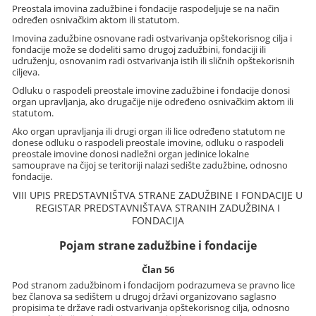
Preostala imovina zadužbine i fondacije raspodeljuje se na način
određen osnivačkim aktom ili statutom.
Imovina zadužbine osnovane radi ostvarivanja opštekorisnog cilja i
fondacije može se dodeliti samo drugoj zadužbini, fondaciji ili
udruženju, osnovanim radi ostvarivanja istih ili sličnih opštekorisnih
ciljeva.
Odluku o raspodeli preostale imovine zadužbine i fondacije donosi
organ upravljanja, ako drugačije nije određeno osnivačkim aktom ili
statutom.
Ako organ upravljanja ili drugi organ ili lice određeno statutom ne
donese odluku o raspodeli preostale imovine, odluku o raspodeli
preostale imovine donosi nadležni organ jedinice lokalne
samouprave na čijoj se teritoriji nalazi sedište zadužbine, odnosno
fondacije.
VIII UPIS PREDSTAVNIŠTVA STRANE ZADUŽBINE I FONDACIJE U
REGISTAR PREDSTAVNIŠTAVA STRANIH ZADUŽBINA I
FONDACIJA
Pojam strane zadužbine i fondacije
Član 56
Pod stranom zadužbinom i fondacijom podrazumeva se pravno lice
bez članova sa sedištem u drugoj državi organizovano saglasno
propisima te države radi ostvarivanja opštekorisnog cilja, odnosno