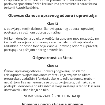
poslovno sposobno fizičko lice koje ima prebivalište ili boravište na
teritoriji Republike Srbije.
Obaveze članova upravnog odbora i upravitelja
Član 42
U obavljanju svojih dužnosti članovi upravnog odbora i upravitelj
postupaju sa pažnjom dobrog domaćina.
Prilikom donošenja odluka o korišćenju osnovne imovine zadužbine,
kao i odluka koje se odnose na privredne delatnosti koje obavlja
zadužbina, odnosno fondacija, članovi upravnog odbora i upravitelj
postupaju sa pažnjom dobrog privrednika.
Odgovornost za štetu
Član 43
Članovi upravnog odbora i upravitelj odgovaraju solidarno
celokupnom svojom imovinom za štetu koju svojom odlukom
prouzrokuju zadužbini i fondaciji, ako je ta odluka doneta grubom
nepažnjom ili sa namerom da se prouzrokuje šteta, osim ako su u
postupku donošenja odluke izdvojili svoje mišljenje u zapisnik, ili nisu
učestvovali u donošenju odluke.
VI IMOVINA ZADUŽBINE I FONDACIJE
Imovina i način sticanja imovine