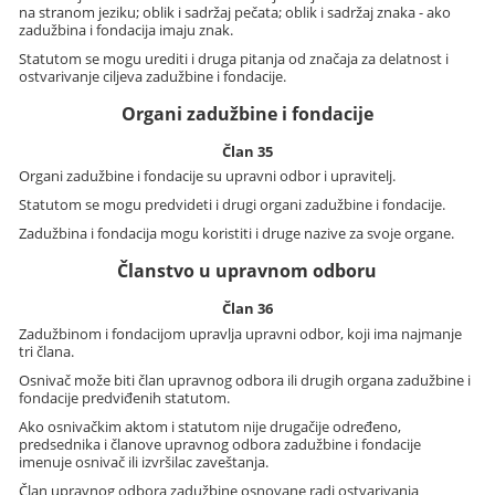
na stranom jeziku; oblik i sadržaj pečata; oblik i sadržaj znaka - ako
zadužbina i fondacija imaju znak.
Statutom se mogu urediti i druga pitanja od značaja za delatnost i
ostvarivanje ciljeva zadužbine i fondacije.
Organi zadužbine i fondacije
Član 35
Organi zadužbine i fondacije su upravni odbor i upravitelj.
Statutom se mogu predvideti i drugi organi zadužbine i fondacije.
Zadužbina i fondacija mogu koristiti i druge nazive za svoje organe.
Članstvo u upravnom odboru
Član 36
Zadužbinom i fondacijom upravlja upravni odbor, koji ima najmanje
tri člana.
Osnivač može biti član upravnog odbora ili drugih organa zadužbine i
fondacije predviđenih statutom.
Ako osnivačkim aktom i statutom nije drugačije određeno,
predsednika i članove upravnog odbora zadužbine i fondacije
imenuje osnivač ili izvršilac zaveštanja.
Član upravnog odbora zadužbine osnovane radi ostvarivanja