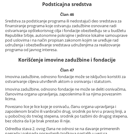
Podsticajna sredstva
Član 46
Sredstva za podsticanje programa ili nedostajući deo sredstava za
finansiranje programa koje ostvaruju zadužbine osnovane radi
ostvarivanja opštekorisnog cilja i fondacije obezbeđuju se u budžetu
Republike Srbije, autonomne pokrajine i jedinice lokalne samouprave
pod uslovima i na način propisan zakonom kojim se uređuje rad
udruženja i obezbeđivanje sredstava udruženjima za realizovanje
programa od javnog interesa.
Korišćenje imovine zadužbine i fondacije
Član 47
Imovina zadužbine, odnosno fondacije može se isključivo koristiti za
ostvarivanje ciljeva utvrđenih aktom o osnivanju i statutom.
Imovina zadužbine, odnosno fondacije ne može se deliti osnivačima,
članovima organa upravljanja, zaposlenima ili sa njima povezanim
licima.
Povezano lice je lice koje je osnivaču, članu organa upravljanja i
zaposlenom bračni ili vanbračni drug, srodnik po krvi u pravoj liniji, a
u pobočnoj do trećeg stepena, srodnik po tazbini do drugog stepena,
bez obzira da li je brak prestao ili nije.
Odredba stava 2. ovog člana ne odnosi se na davanje primerenih
nagrada i naknada opravdanih troškova nastalih u vezi sa