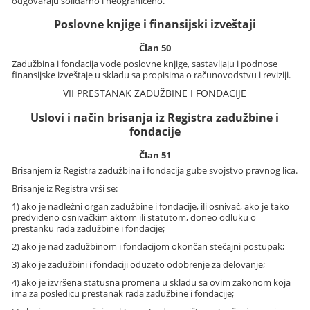
odgovaraju solidarno i neograničeno.
Poslovne knjige i finansijski izveštaji
Član 50
Zadužbina i fondacija vode poslovne knjige, sastavljaju i podnose
finansijske izveštaje u skladu sa propisima o računovodstvu i reviziji.
VII PRESTANAK ZADUŽBINE I FONDACIJE
Uslovi i način brisanja iz Registra zadužbine i
fondacije
Član 51
Brisanjem iz Registra zadužbina i fondacija gube svojstvo pravnog lica.
Brisanje iz Registra vrši se:
1) ako je nadležni organ zadužbine i fondacije, ili osnivač, ako je tako
predviđeno osnivačkim aktom ili statutom, doneo odluku o
prestanku rada zadužbine i fondacije;
2) ako je nad zadužbinom i fondacijom okončan stečajni postupak;
3) ako je zadužbini i fondaciji oduzeto odobrenje za delovanje;
4) ako je izvršena statusna promena u skladu sa ovim zakonom koja
ima za posledicu prestanak rada zadužbine i fondacije;