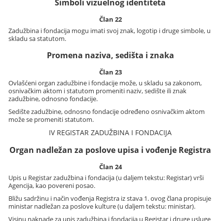
Simboli vizuelnog identiteta
Član 22
Zadužbina i fondacija mogu imati svoj znak, logotip i druge simbole, u
skladu sa statutom.
Promena naziva, sedišta i znaka
Član 23
Ovlašćeni organ zadužbine i fondacije može, u skladu sa zakonom,
osnivačkim aktom i statutom promeniti naziv, sedište ili znak
zadužbine, odnosno fondacije.
Sedište zadužbine, odnosno fondacije određeno osnivačkim aktom
može se promeniti statutom.
IV REGISTAR ZADUŽBINA I FONDACIJA
Organ nadležan za poslove upisa i vođenje Registra
Član 24
Upis u Registar zadužbina i fondacija (u daljem tekstu: Registar) vrši
Agencija, kao povereni posao.
Bližu sadržinu i način vođenja Registra iz stava 1. ovog člana propisuje
ministar nadležan za poslove kulture (u daljem tekstu: ministar).
Visinu naknade za upis zadužbina i fondacija u Registar i druge usluge