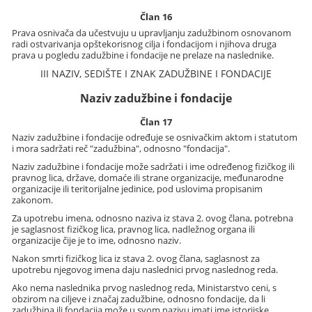
Član 16
Prava osnivača da učestvuju u upravljanju zadužbinom osnovanom
radi ostvarivanja opštekorisnog cilja i fondacijom i njihova druga
prava u pogledu zadužbine i fondacije ne prelaze na naslednike.
III NAZIV, SEDIŠTE I ZNAK ZADUŽBINE I FONDACIJE
Naziv zadužbine i fondacije
Član 17
Naziv zadužbine i fondacije određuje se osnivačkim aktom i statutom
i mora sadržati reč "zadužbina", odnosno "fondacija".
Naziv zadužbine i fondacije može sadržati i ime određenog fizičkog ili
pravnog lica, države, domaće ili strane organizacije, međunarodne
organizacije ili teritorijalne jedinice, pod uslovima propisanim
zakonom.
Za upotrebu imena, odnosno naziva iz stava 2. ovog člana, potrebna
je saglasnost fizičkog lica, pravnog lica, nadležnog organa ili
organizacije čije je to ime, odnosno naziv.
Nakon smrti fizičkog lica iz stava 2. ovog člana, saglasnost za
upotrebu njegovog imena daju naslednici prvog naslednog reda.
Ako nema naslednika prvog naslednog reda, Ministarstvo ceni, s
obzirom na ciljeve i značaj zadužbine, odnosno fondacije, da li
zadužbina ili fondacija može u svom nazivu imati ime istorijske