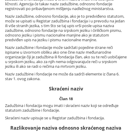
ličnosti. Agencija će takav naziv zadužbine, odnosno fondacije
registrovati po pribavljenom mišljenju nadležnog ministarstva.
Naziv zadužbine, odnosno fondacije, ako je to predviđeno statutom,
može se upisati u Registar zadužbina i fondacija i u prevodu na jedan
ili više stranih jezika, s tim što se taj upis vrši posle upisa naziva
zadužbine, odnosno fondacije na srpskom jeziku i ćiriličkom pismu,
odnosno jeziku i pismu nacionalne manjine ako je statutom
predviđen upis na jeziku i pismu nacionalne manjine.
Naziv zadužbine i fondacije može sadržati pojedine strane reči
ispisane u izvornom obliku ako one čine naziv međunarodne
organizacije čiji je zadužbina ili fondacija član, ako su te reči uobičajene
u srpskom jeziku, ako za njih nema odgovarajuće reči u srpskom
jeziku ili ako se radi o rečima na mrtvom jeziku.
Naziv zadužbine i fondacije ne može da sadrži elemente iz člana 6.
stav 1. ovog zakona.
Skraćeni naziv
Član 18
Zadužbina i fondacija mogu imati i skraćeni naziv koji se određuje
statutom zadužbine i fondacije.
Skraćeni naziv upisuje se u Registar zadužbina i fondacija.
Razlikovanje naziva odnosno skraćenog naziva