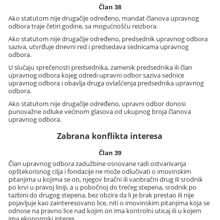
Član 38
Ako statutom nije drugačije određeno, mandat članova upravnog
odbora traje četiri godine, sa mogućnošću reizbora.
Ako statutom nije drugačije određeno, predsednik upravnog odbora
saziva, utvrđuje dnevni red i predsedava sednicama upravnog
odbora.
U slučaju sprečenosti predsednika, zamenik predsednika ili član
upravnog odbora kojeg odredi upravni odbor saziva sednice
upravnog odbora i obavlja druga ovlašćenja predsednika upravnog
odbora.
Ako statutom nije drugačije određeno, upravni odbor donosi
punovažne odluke većinom glasova od ukupnog broja članova
upravnog odbora.
Zabrana konflikta interesa
Član 39
Član upravnog odbora zadužbine osnovane radi ostvarivanja
opštekorisnog cilja i fondacije ne može odlučivati o imovinskim
pitanjima u kojima se on, njegov bračni ili vanbračni drug ili srodnik
po krvi u pravoj liniji, a u pobočnoj do trećeg stepena, srodnik po
tazbini do drugog stepena, bez obzira da li je brak prestao ili nije
pojavljuje kao zainteresovano lice, niti o imovinskim pitanjima koja se
odnose na pravno lice nad kojim on ima kontrolni uticaj ili u kojem
ima ekonomski interes.