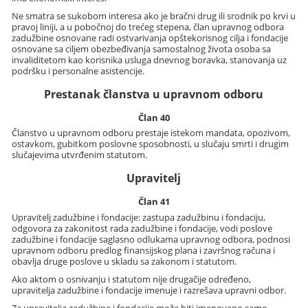
Ne smatra se sukobom interesa ako je bračni drug ili srodnik po krvi u
pravoj liniji, a u pobočnoj do trećeg stepena, član upravnog odbora
zadužbine osnovane radi ostvarivanja opštekorisnog cilja i fondacije
osnovane sa ciljem obezbeđivanja samostalnog života osoba sa
invaliditetom kao korisnika usluga dnevnog boravka, stanovanja uz
podršku i personalne asistencije.
Prestanak članstva u upravnom odboru
Član 40
Članstvo u upravnom odboru prestaje istekom mandata, opozivom,
ostavkom, gubitkom poslovne sposobnosti, u slučaju smrti i drugim
slučajevima utvrđenim statutom.
Upravitelj
Član 41
Upravitelj zadužbine i fondacije: zastupa zadužbinu i fondaciju,
odgovora za zakonitost rada zadužbine i fondacije, vodi poslove
zadužbine i fondacije saglasno odlukama upravnog odbora, podnosi
upravnom odboru predlog finansijskog plana i završnog računa i
obavlja druge poslove u skladu sa zakonom i statutom.
Ako aktom o osnivanju i statutom nije drugačije određeno,
upravitelja zadužbine i fondacije imenuje i razrešava upravni odbor.
Za upravitelja zadužbine i fondacije može biti imenovano samo