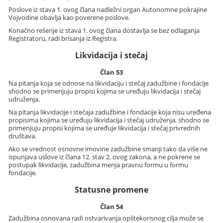
Poslove iz stava 1. ovog člana nadležni organ Autonomne pokrajine
Vojvodine obavlja kao poverene poslove.
Konačno rešenje iz stava 1. ovog člana dostavlja se bez odlaganja
Registratoru, radi brisanja iz Registra.
Likvidacija i stečaj
Član 53
Na pitanja koja se odnose na likvidaciju i stečaj zadužbine i fondacije
shodno se primenjuju propisi kojima se uređuju likvidacija i stečaj
udruženja.
Na pitanja likvidacije i stečaja zadužbine i fondacije koja nisu uređena
propisima kojima se uređuju likvidacija i stečaj udruženja, shodno se
primenjuju propisi kojima se uređuje likvidacija i stečaj privrednih
društava.
Ako se vrednost osnovne imovine zadužbine smanji tako da više ne
ispunjava uslove iz člana 12. stav 2. ovog zakona, a ne pokrene se
postupak likvidacije, zadužbina menja pravnu formu u formu
fondacije.
Statusne promene
Član 54
Zadužbina osnovana radi ostvarivanja opštekorisnog cilja može se