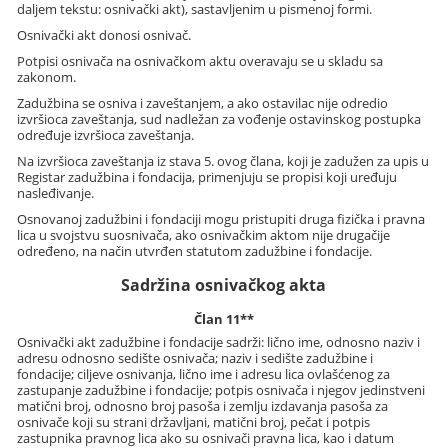
daljem tekstu: osnivački akt), sastavljenim u pismenoj formi.
Osnivački akt donosi osnivač.
Potpisi osnivača na osnivačkom aktu overavaju se u skladu sa
zakonom.
Zadužbina se osniva i zaveštanjem, a ako ostavilac nije odredio
izvršioca zaveštanja, sud nadležan za vođenje ostavinskog postupka
određuje izvršioca zaveštanja.
Na izvršioca zaveštanja iz stava 5. ovog člana, koji je zadužen za upis u
Registar zadužbina i fondacija, primenjuju se propisi koji uređuju
nasleđivanje.
Osnovanoj zadužbini i fondaciji mogu pristupiti druga fizička i pravna
lica u svojstvu suosnivača, ako osnivačkim aktom nije drugačije
određeno, na način utvrđen statutom zadužbine i fondacije.
Sadržina osnivačkog akta
Član 11**
Osnivački akt zadužbine i fondacije sadrži: lično ime, odnosno naziv i
adresu odnosno sedište osnivača; naziv i sedište zadužbine i
fondacije; ciljeve osnivanja, lično ime i adresu lica ovlašćenog za
zastupanje zadužbine i fondacije; potpis osnivača i njegov jedinstveni
matični broj, odnosno broj pasoša i zemlju izdavanja pasoša za
osnivače koji su strani državljani, matični broj, pečat i potpis
zastupnika pravnog lica ako su osnivači pravna lica, kao i datum