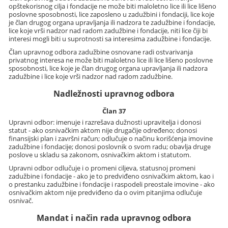
opštekorisnog cilja i fondacije ne može biti maloletno lice ili lice lišeno
poslovne sposobnosti, lice zaposleno u zadužbini i fondaciji, lice koje
je član drugog organa upravljanja ili nadzora te zadužbine i fondacije,
lice koje vrši nadzor nad radom zadužbine i fondacije, niti lice čiji bi
interesi mogli biti u suprotnosti sa interesima zadužbine i fondacije.
Član upravnog odbora zadužbine osnovane radi ostvarivanja
privatnog interesa ne može biti maloletno lice ili lice lišeno poslovne
sposobnosti, lice koje je član drugog organa upravljanja ili nadzora
zadužbine i lice koje vrši nadzor nad radom zadužbine.
Nadležnosti upravnog odbora
Član 37
Upravni odbor: imenuje i razrešava dužnosti upravitelja i donosi
statut - ako osnivačkim aktom nije drugačije određeno; donosi
finansijski plan i završni račun; odlučuje o načinu korišćenja imovine
zadužbine i fondacije; donosi poslovnik o svom radu; obavlja druge
poslove u skladu sa zakonom, osnivačkim aktom i statutom.
Upravni odbor odlučuje i o promeni ciljeva, statusnoj promeni
zadužbine i fondacije - ako je to predviđeno osnivačkim aktom, kao i
o prestanku zadužbine i fondacije i raspodeli preostale imovine - ako
osnivačkim aktom nije predviđeno da o ovim pitanjima odlučuje
osnivač.
Mandat i način rada upravnog odbora