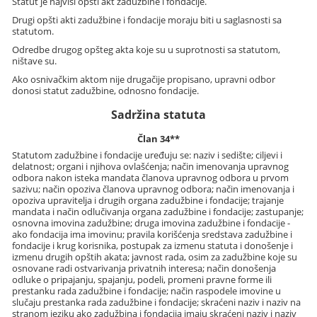
Statut je najviši opšti akt zadužbine i fondacije.
Drugi opšti akti zadužbine i fondacije moraju biti u saglasnosti sa
statutom.
Odredbe drugog opšteg akta koje su u suprotnosti sa statutom,
ništave su.
Ako osnivačkim aktom nije drugačije propisano, upravni odbor
donosi statut zadužbine, odnosno fondacije.
Sadržina statuta
Član 34**
Statutom zadužbine i fondacije uređuju se: naziv i sedište; ciljevi i
delatnost; organi i njihova ovlašćenja; način imenovanja upravnog
odbora nakon isteka mandata članova upravnog odbora u prvom
sazivu; način opoziva članova upravnog odbora; način imenovanja i
opoziva upravitelja i drugih organa zadužbine i fondacije; trajanje
mandata i način odlučivanja organa zadužbine i fondacije; zastupanje;
osnovna imovina zadužbine; druga imovina zadužbine i fondacije -
ako fondacija ima imovinu; pravila korišćenja sredstava zadužbine i
fondacije i krug korisnika, postupak za izmenu statuta i donošenje i
izmenu drugih opštih akata; javnost rada, osim za zadužbine koje su
osnovane radi ostvarivanja privatnih interesa; način donošenja
odluke o pripajanju, spajanju, podeli, promeni pravne forme ili
prestanku rada zadužbine i fondacije; način raspodele imovine u
slučaju prestanka rada zadužbine i fondacije; skraćeni naziv i naziv na
stranom jeziku ako zadužbina i fondacija imaju skraćeni naziv i naziv