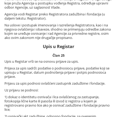
koje pruža Agencija u postupku vođenja Registra, određuje upravni
odbor Agencije, uz saglasnost Vlade.
Agencija vodi Registar preko Registratora zadužbina i fondacija (u
daljem tekstu: Registrator).
Na uslove i postupak imenovanja i razrešenja Registratora, kao i na
njegova ovlašćenja i obaveze, shodno se primenjuju odredbe zakona
kojim se uređuje osnivanje i rad Agencije za privredne registre, osim
ako ovim zakonom nije drugačije propisano.
Upis u Registar
Član 25
Upis u Registar vrši se na osnovu prijave za upis.
Prijava za upis sadrži: podatke o podnosiocu prijave, podatke koji se
upisuju u Registar, datum podnošenja prijave i potpis podnosioca
prijave.
Prijavu za upis podnosi ovlašćeni zastupnik zadužbine i fondacije.
Uz prijavu se podnosi:
1) dokaz o identitetu osnivača i lica ovlašćenog za zastupanje,
fotokopija lične karte ili pasoša ili izvod iz registra u kojem je
registrovano pravno lice ako je osnivač zadužbine i fondacije pravno
lice;
2) osnivački akt zadužbine, odnosno fondacije, sa overenim