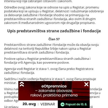
interesa koji nije zabranjen Ustavom i zakonom.
Odredbe ovog zakona koje se odnose na upis u Registar, promenu
podataka koji se upisuju u Registar, delatnost i oduzimanje odobrenja
za delovanje zadužbine i fondacije shodno se primenjuju na
predstavništva stranih zadužbina i fondacija, ako ovim ili drugim
zakonom ili međunarodnim ugovorom nije drugačije propisano.
Upis predstavništva strane zadužbine i fondacije
Član 57
Predstavništvo strane zadužbine i fondacije može da obavlja svoju
delatnost na teritoriji Republike Srbije nakon upisa u Registar
predstavništava stranih zadužbina i fondacija.
Poslove upisa u Registar predstavništava stranih zadužbina i
fondacija vrši Agencija, kao poverene poslove.
Agencija vodi Registar iz stava 1. ovog člana preko Registratora
zadužbina i fondacija.
Sadržinu i način vođenja Registra iz stava 1. ovog člana propisuje
ministar.
Visinu naknade za upis predstavništava stranih zadužbina i fondacija
u Registar iz stava 1. ovog člana i druge usluge koje pruža Agencija u
postupku vođenja Registra iz stava 1. ovog člana, određuje upravni
odbor Agencije, uz saglasnost Vlade.
Uz prijavu za upis podnosi se: overen prevod akta o registraciji