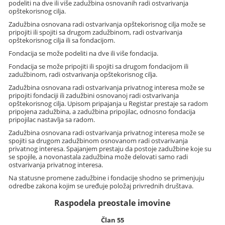
podeliti na dve ili više zadužbina osnovanih radi ostvarivanja
opštekorisnog cilja.
Zadužbina osnovana radi ostvarivanja opštekorisnog cilja može se
pripojiti ili spojiti sa drugom zadužbinom, radi ostvarivanja
opštekorisnog cilja ili sa fondacijom.
Fondacija se može podeliti na dve ili više fondacija.
Fondacija se može pripojiti ili spojiti sa drugom fondacijom ili
zadužbinom, radi ostvarivanja opštekorisnog cilja.
Zadužbina osnovana radi ostvarivanja privatnog interesa može se
pripojiti fondaciji ili zadužbini osnovanoj radi ostvarivanja
opštekorisnog cilja. Upisom pripajanja u Registar prestaje sa radom
pripojena zadužbina, a zadužbina pripojilac, odnosno fondacija
pripojilac nastavlja sa radom.
Zadužbina osnovana radi ostvarivanja privatnog interesa može se
spojiti sa drugom zadužbinom osnovanom radi ostvarivanja
privatnog interesa. Spajanjem prestaju da postoje zadužbine koje su
se spojile, a novonastala zadužbina može delovati samo radi
ostvarivanja privatnog interesa.
Na statusne promene zadužbine i fondacije shodno se primenjuju
odredbe zakona kojim se uređuje položaj privrednih društava.
Raspodela preostale imovine
Član 55