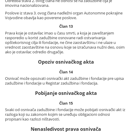
Odredba stava 2. ovog člana ne odnosi se na zadužbine čija je
imovina nacionalizovana.
Poslove iz stava 3. ovog člana nadležni organ Autonomne pokrajine
Vojvodine obavlja kao poverene poslove.
Član 13
Prava koje je ostavilac imao u času smrti, a koja je zaveštanjem
rasporedio u korist zadužbine osnovane radi ostvarivanja
opštekorisnog cilja ili fondacije, ne čine zaostavštinu i ne ulaze u
vrednost zaostavštine na osnovu koje se izračunava nužni deo, osim
ako je ostavilac odredio drugačije.
Opoziv osnivačkog akta
Član 14
Osnivač može opozvati osnivački akt zadužbine i fondacije pre upisa
zadužbine i fondacije u Registar zadužbina i fondacija.
Pobijanje osnivačkog akta
Član 15
Svaki od osnivača zadužbine i fondacije može pobijati osnivački akt iz
razloga koji su zakonom kojim se uređuju obligacioni odnosi
propisani kao razlozi ništavosti.
Nenasledivost prava osnivača