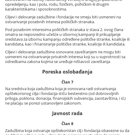
opredeljenju, kao i polu, rodu, fizičkim, psihičkim ili drugim
karakteristikama i sposobnostima.
Ciljevi i delovanje zadužbine i fondacije ne smeju biti usmereni na
ostvarivanje posebnih interesa političkih stranaka.
Pod posebnim interesima političkih stranaka iz stava 2. ovog člana
smatra se neposredno učešće u izbornoj kampanji ili prikupljanje
sredstava za izbornu kampanju određene političke stranke, koalicije ili
kandidata, kao i finansiranje političke stranke, koalicije ili kandidata.
Ciljevi i delovanje zadužbine osnovane zaveštanjem ne mogu biti
usmereni na ostvarivanje privatnih interesa koji su u suprotnosti sa
odredbama zakona kojima se uređuje ništavost zaveštanja.
Poreska oslobađanja
Član 7
Na sredstva koja zadužbina koja je osnovana radi ostvarivanja
opštekorisnog cilja i fondacija stiču besteretno (od dobrovoljnih
priloga, poklona, donacija, finansijskih subvencija, zaostavština, i sl.)
ne plaćaju se porezi ustanovljeni zakonom.
Javnost rada
Član 8
Zadužbina koja ostvaruje opštekoristan cilj i fondacija obavezne su da