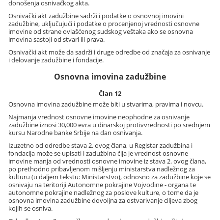
donošenja osnivačkog akta.
Osnivački akt zadužbine sadrži i podatke o osnovnoj imovini
zadužbine, uključujući i podatke o procenjenoj vrednosti osnovne
imovine od strane ovlašćenog sudskog veštaka ako se osnovna
imovina sastoji od stvari ili prava.
Osnivački akt može da sadrži i druge odredbe od značaja za osnivanje
i delovanje zadužbine i fondacije.
Osnovna imovina zadužbine
Član 12
Osnovna imovina zadužbine može biti u stvarima, pravima i novcu.
Najmanja vrednost osnovne imovine neophodne za osnivanje
zadužbine iznosi 30,000 evra u dinarskoj protivvrednosti po srednjem
kursu Narodne banke Srbije na dan osnivanja.
Izuzetno od odredbe stava 2. ovog člana, u Registar zadužbina i
fondacija može se upisati i zadužbina čija je vrednost osnovne
imovine manja od vrednosti osnovne imovine iz stava 2. ovog člana,
po prethodno pribavljenom mišljenju ministarstva nadležnog za
kulturu (u daljem tekstu: Ministarstvo), odnosno za zadužbine koje se
osnivaju na teritoriji Autonomne pokrajine Vojvodine - organa te
autonomne pokrajine nadležnog za poslove kulture, o tome da je
osnovna imovina zadužbine dovoljna za ostvarivanje ciljeva zbog
kojih se osniva.