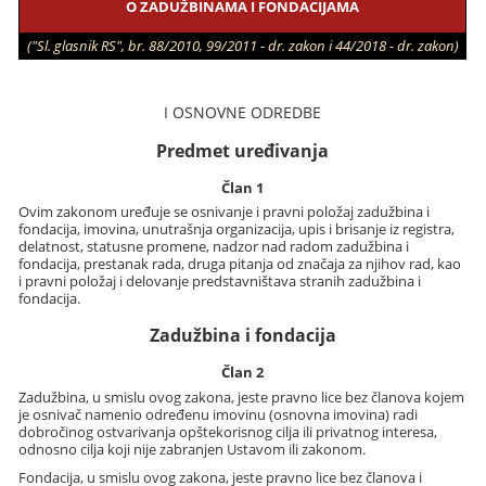
O ZADUŽBINAMA I FONDACIJAMA
("Sl. glasnik RS", br. 88/2010, 99/2011 - dr. zakon i 44/2018 - dr. zakon)
I OSNOVNE ODREDBE
Predmet uređivanja
Član 1
Ovim zakonom uređuje se osnivanje i pravni položaj zadužbina i
fondacija, imovina, unutrašnja organizacija, upis i brisanje iz registra,
delatnost, statusne promene, nadzor nad radom zadužbina i
fondacija, prestanak rada, druga pitanja od značaja za njihov rad, kao
i pravni položaj i delovanje predstavništava stranih zadužbina i
fondacija.
Zadužbina i fondacija
Član 2
Zadužbina, u smislu ovog zakona, jeste pravno lice bez članova kojem
je osnivač namenio određenu imovinu (osnovna imovina) radi
dobročinog ostvarivanja opštekorisnog cilja ili privatnog interesa,
odnosno cilja koji nije zabranjen Ustavom ili zakonom.
Fondacija, u smislu ovog zakona, jeste pravno lice bez članova i