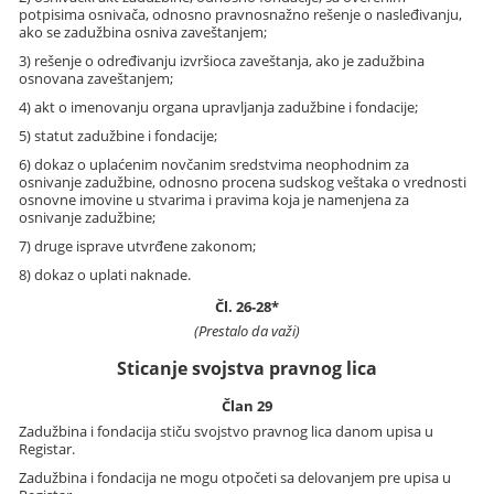
potpisima osnivača, odnosno pravnosnažno rešenje o nasleđivanju,
ako se zadužbina osniva zaveštanjem;
3) rešenje o određivanju izvršioca zaveštanja, ako je zadužbina
osnovana zaveštanjem;
4) akt o imenovanju organa upravljanja zadužbine i fondacije;
5) statut zadužbine i fondacije;
6) dokaz o uplaćenim novčanim sredstvima neophodnim za
osnivanje zadužbine, odnosno procena sudskog veštaka o vrednosti
osnovne imovine u stvarima i pravima koja je namenjena za
osnivanje zadužbine;
7) druge isprave utvrđene zakonom;
8) dokaz o uplati naknade.
Čl. 26-28*
(Prestalo da važi)
Sticanje svojstva pravnog lica
Član 29
Zadužbina i fondacija stiču svojstvo pravnog lica danom upisa u
Registar.
Zadužbina i fondacija ne mogu otpočeti sa delovanjem pre upisa u