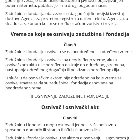
godišnji izveštaj o radu učine dostupnim javnosti, objavljivanjem
putem interneta, publikacije ili na drugi pogodan način.
Zadužbina i fondacija obavezne su da godišnji finansijski izveštaj
dostave Agenciji za privredne registre (u daljem tekstu: Agencija), u
skladu sa zakonom kojim se uređuje računovodstvo i revizija.
Vreme za koje se osnivaju zadužbina i fondacija
Član 9
Zadužbine i fondacije osnivaju se na neodređeno ili određeno vreme.
Zadužbina i fondacija osniva se na neodređeno vreme, ako u
osnivačkom aktu nije određeno da traje do određenog vremena,
nastupanja određenog događaja ili postizanja određenog cilja.
U slučaju da osnivačkim aktom nije određeno na koje vreme se
osniva, smatra se da su zadužbina i fondacija osnovane na
neodređeno vreme.
II OSNIVANJE ZADUŽBINE I FONDACIJE
Osnivač i osnivački akt
Član 10
Zadužbinu i fondaciju mogu osnovati jedno ili više poslovno
sposobnih domaćih ili stranih fizičkih ili pravnih lica.
Zadužbina i fondacija osnivaju se aktom o osnivanju ili ugovorom (u