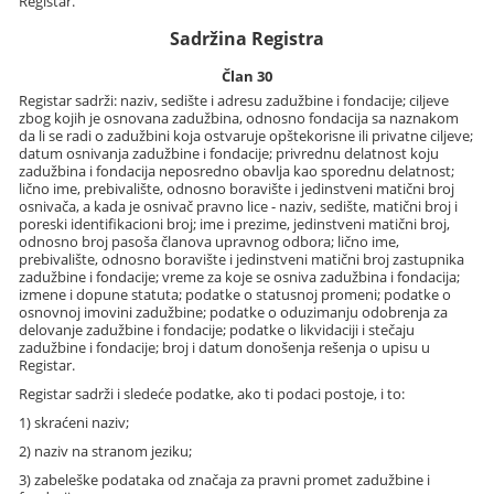
Registar.
Sadržina Registra
Član 30
Registar sadrži: naziv, sedište i adresu zadužbine i fondacije; ciljeve
zbog kojih je osnovana zadužbina, odnosno fondacija sa naznakom
da li se radi o zadužbini koja ostvaruje opštekorisne ili privatne ciljeve;
datum osnivanja zadužbine i fondacije; privrednu delatnost koju
zadužbina i fondacija neposredno obavlja kao sporednu delatnost;
lično ime, prebivalište, odnosno boravište i jedinstveni matični broj
osnivača, a kada je osnivač pravno lice - naziv, sedište, matični broj i
poreski identifikacioni broj; ime i prezime, jedinstveni matični broj,
odnosno broj pasoša članova upravnog odbora; lično ime,
prebivalište, odnosno boravište i jedinstveni matični broj zastupnika
zadužbine i fondacije; vreme za koje se osniva zadužbina i fondacija;
izmene i dopune statuta; podatke o statusnoj promeni; podatke o
osnovnoj imovini zadužbine; podatke o oduzimanju odobrenja za
delovanje zadužbine i fondacije; podatke o likvidaciji i stečaju
zadužbine i fondacije; broj i datum donošenja rešenja o upisu u
Registar.
Registar sadrži i sledeće podatke, ako ti podaci postoje, i to:
1) skraćeni naziv;
2) naziv na stranom jeziku;
3) zabeleške podataka od značaja za pravni promet zadužbine i