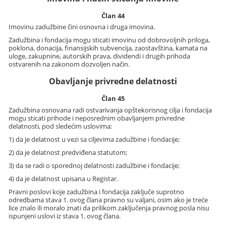
Član 44
Imovinu zadužbine čini osnovna i druga imovina.
Zadužbina i fondacija mogu sticati imovinu od dobrovoljnih priloga,
poklona, donacija, finansijskih subvencija, zaostavština, kamata na
uloge, zakupnine, autorskih prava, dividendi i drugih prihoda
ostvarenih na zakonom dozvoljen način.
Obavljanje privredne delatnosti
Član 45
Zadužbina osnovana radi ostvarivanja opštekorisnog cilja i fondacija
mogu sticati prihode i neposrednim obavljanjem privredne
delatnosti, pod sledećim uslovima:
1) da je delatnost u vezi sa ciljevima zadužbine i fondacije;
2) da je delatnost predviđena statutom;
3) da se radi o sporednoj delatnosti zadužbine i fondacije;
4) da je delatnost upisana u Registar.
Pravni poslovi koje zadužbina i fondacija zaključe suprotno
odredbama stava 1. ovog člana pravno su valjani, osim ako je treće
lice znalo ili moralo znati da prilikom zaključenja pravnog posla nisu
ispunjeni uslovi iz stava 1. ovog člana.