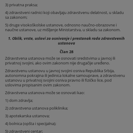
3) privatna praksa;
4) zdravstveni radnici koji obavljaju zdravstvenu delatnost, u skladu
sa zakonom;
5) druge visokoškolske ustanove, odnosno naučno-obrazovne i
naučne ustanove, uz mišljenje Ministarstva, u skladu sa zakonom.
1. Oblik, vrste, uslovi za osnivanje i prestanak rada zdravstvenih
ustanova
Član 28
Zdravstvena ustanova može se osnovati sredstvima u javnoj ili
privatnoj svojini, ako ovim zakonom nije drugačije uređeno.
Zdravstvenu ustanovu u javnoj svojini osniva Republika Srbija,
autonomna pokrajina ili jedinica lokalne samouprave, a zdravstvenu
ustanovu u privatnoj svojini osniva pravno ili fizičko lice, pod
uslovima propisanim ovim zakonom.
Zdravstvena ustanova može se osnovati kao:
1) dom zdravlja;
2) zdravstvena ustanova poliklinika;
3) apotekarska ustanova;
4) bolnica (opšta i specijalna);
5) zdravstveni centar;