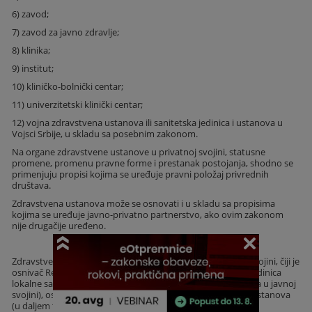
6) zavod;
7) zavod za javno zdravlje;
8) klinika;
9) institut;
10) kliničko-bolnički centar;
11) univerzitetski klinički centar;
12) vojna zdravstvena ustanova ili sanitetska jedinica i ustanova u
Vojsci Srbije, u skladu sa posebnim zakonom.
Na organe zdravstvene ustanove u privatnoj svojini, statusne
promene, promenu pravne forme i prestanak postojanja, shodno se
primenjuju propisi kojima se uređuje pravni položaj privrednih
društava.
Zdravstvena ustanova može se osnovati i u skladu sa propisima
kojima se uređuje javno-privatno partnerstvo, ako ovim zakonom
nije drugačije uređeno.
Član 29
Zdravstvena ustanova koja se osniva sredstvima u javnoj svojini, čiji je
osnivač Republika Srbija, autonomna pokrajina, odnosno jedinica
lokalne samouprave (u daljem tekstu: zdravstvena ustanova u javnoj
svojini), osniva se u skladu sa Planom mreže zdravstvenih ustanova
(u daljem tekstu: Plan mreže), koji donosi Vlada.