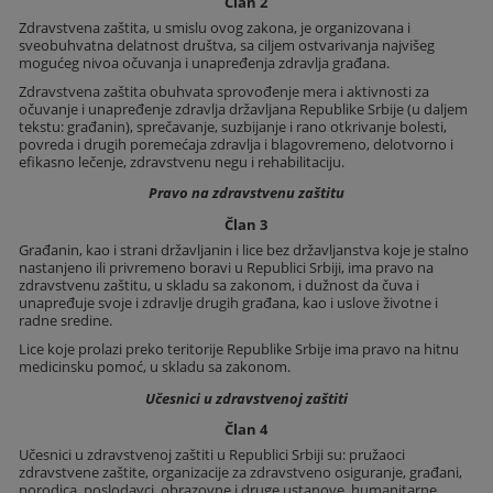
Član 2
Zdravstvena zaštita, u smislu ovog zakona, je organizovana i
sveobuhvatna delatnost društva, sa ciljem ostvarivanja najvišeg
mogućeg nivoa očuvanja i unapređenja zdravlja građana.
Zdravstvena zaštita obuhvata sprovođenje mera i aktivnosti za
očuvanje i unapređenje zdravlja državljana Republike Srbije (u daljem
tekstu: građanin), sprečavanje, suzbijanje i rano otkrivanje bolesti,
povreda i drugih poremećaja zdravlja i blagovremeno, delotvorno i
efikasno lečenje, zdravstvenu negu i rehabilitaciju.
Pravo na zdravstvenu zaštitu
Član 3
Građanin, kao i strani državljanin i lice bez državljanstva koje je stalno
nastanjeno ili privremeno boravi u Republici Srbiji, ima pravo na
zdravstvenu zaštitu, u skladu sa zakonom, i dužnost da čuva i
unapređuje svoje i zdravlje drugih građana, kao i uslove životne i
radne sredine.
Lice koje prolazi preko teritorije Republike Srbije ima pravo na hitnu
medicinsku pomoć, u skladu sa zakonom.
Učesnici u zdravstvenoj zaštiti
Član 4
Učesnici u zdravstvenoj zaštiti u Republici Srbiji su: pružaoci
zdravstvene zaštite, organizacije za zdravstveno osiguranje, građani,
porodica, poslodavci, obrazovne i druge ustanove, humanitarne,