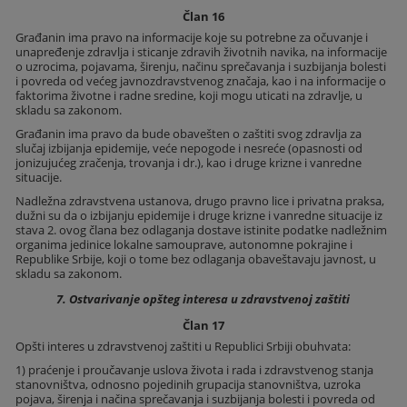
Član 16
Građanin ima pravo na informacije koje su potrebne za očuvanje i
unapređenje zdravlja i sticanje zdravih životnih navika, na informacije
o uzrocima, pojavama, širenju, načinu sprečavanja i suzbijanja bolesti
i povreda od većeg javnozdravstvenog značaja, kao i na informacije o
faktorima životne i radne sredine, koji mogu uticati na zdravlje, u
skladu sa zakonom.
Građanin ima pravo da bude obavešten o zaštiti svog zdravlja za
slučaj izbijanja epidemije, veće nepogode i nesreće (opasnosti od
jonizujućeg zračenja, trovanja i dr.), kao i druge krizne i vanredne
situacije.
Nadležna zdravstvena ustanova, drugo pravno lice i privatna praksa,
dužni su da o izbijanju epidemije i druge krizne i vanredne situacije iz
stava 2. ovog člana bez odlaganja dostave istinite podatke nadležnim
organima jedinice lokalne samouprave, autonomne pokrajine i
Republike Srbije, koji o tome bez odlaganja obaveštavaju javnost, u
skladu sa zakonom.
7. Ostvarivanje opšteg interesa u zdravstvenoj zaštiti
Član 17
Opšti interes u zdravstvenoj zaštiti u Republici Srbiji obuhvata:
1) praćenje i proučavanje uslova života i rada i zdravstvenog stanja
stanovništva, odnosno pojedinih grupacija stanovništva, uzroka
pojava, širenja i načina sprečavanja i suzbijanja bolesti i povreda od