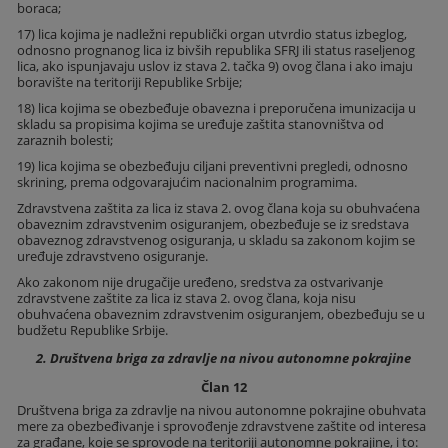
boraca;
17) lica kojima je nadležni republički organ utvrdio status izbeglog,
odnosno prognanog lica iz bivših republika SFRJ ili status raseljenog
lica, ako ispunjavaju uslov iz stava 2. tačka 9) ovog člana i ako imaju
boravište na teritoriji Republike Srbije;
18) lica kojima se obezbeđuje obavezna i preporučena imunizacija u
skladu sa propisima kojima se uređuje zaštita stanovništva od
zaraznih bolesti;
19) lica kojima se obezbeđuju ciljani preventivni pregledi, odnosno
skrining, prema odgovarajućim nacionalnim programima.
Zdravstvena zaštita za lica iz stava 2. ovog člana koja su obuhvaćena
obaveznim zdravstvenim osiguranjem, obezbeđuje se iz sredstava
obaveznog zdravstvenog osiguranja, u skladu sa zakonom kojim se
uređuje zdravstveno osiguranje.
Ako zakonom nije drugačije uređeno, sredstva za ostvarivanje
zdravstvene zaštite za lica iz stava 2. ovog člana, koja nisu
obuhvaćena obaveznim zdravstvenim osiguranjem, obezbeđuju se u
budžetu Republike Srbije.
2. Društvena briga za zdravlje na nivou autonomne pokrajine
Član 12
Društvena briga za zdravlje na nivou autonomne pokrajine obuhvata
mere za obezbeđivanje i sprovođenje zdravstvene zaštite od interesa
za građane, koje se sprovode na teritoriji autonomne pokrajine, i to: