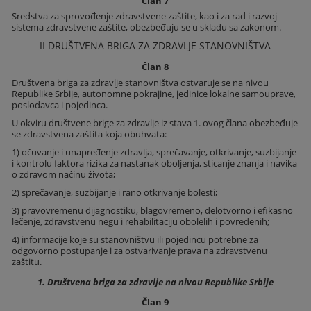
Član 7
Sredstva za sprovođenje zdravstvene zaštite, kao i za rad i razvoj
sistema zdravstvene zaštite, obezbeđuju se u skladu sa zakonom.
II DRUŠTVENA BRIGA ZA ZDRAVLJE STANOVNIŠTVA
Član 8
Društvena briga za zdravlje stanovništva ostvaruje se na nivou
Republike Srbije, autonomne pokrajine, jedinice lokalne samouprave,
poslodavca i pojedinca.
U okviru društvene brige za zdravlje iz stava 1. ovog člana obezbeđuje
se zdravstvena zaštita koja obuhvata:
1) očuvanje i unapređenje zdravlja, sprečavanje, otkrivanje, suzbijanje
i kontrolu faktora rizika za nastanak oboljenja, sticanje znanja i navika
o zdravom načinu života;
2) sprečavanje, suzbijanje i rano otkrivanje bolesti;
3) pravovremenu dijagnostiku, blagovremeno, delotvorno i efikasno
lečenje, zdravstvenu negu i rehabilitaciju obolelih i povređenih;
4) informacije koje su stanovništvu ili pojedincu potrebne za
odgovorno postupanje i za ostvarivanje prava na zdravstvenu
zaštitu.
1. Društvena briga za zdravlje na nivou Republike Srbije
Član 9