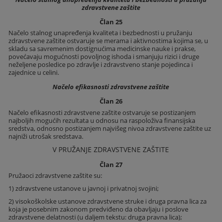
zdravstvene zaštite
Član 25
Načelo stalnog unapređenja kvaliteta i bezbednosti u pružanju
zdravstvene zaštite ostvaruje se merama i aktivnostima kojima se, u
skladu sa savremenim dostignućima medicinske nauke i prakse,
povećavaju mogućnosti povoljnog ishoda i smanjuju rizici i druge
neželjene posledice po zdravlje i zdravstveno stanje pojedinca i
zajednice u celini.
Načelo efikasnosti zdravstvene zaštite
Član 26
Načelo efikasnosti zdravstvene zaštite ostvaruje se postizanjem
najboljih mogućih rezultata u odnosu na raspoloživa finansijska
sredstva, odnosno postizanjem najvišeg nivoa zdravstvene zaštite uz
najniži utrošak sredstava.
V PRUŽANJE ZDRAVSTVENE ZAŠTITE
Član 27
Pružaoci zdravstvene zaštite su:
1) zdravstvene ustanove u javnoj i privatnoj svojini;
2) visokoškolske ustanove zdravstvene struke i druga pravna lica za
koja je posebnim zakonom predviđeno da obavljaju i poslove
zdravstvene delatnosti (u daljem tekstu: druga pravna lica);