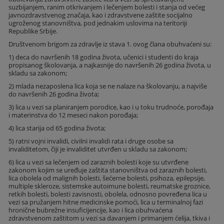
suzbijanjem, ranim otkrivanjem i lečenjem bolesti i stanja od većeg
javnozdravstvenog značaja, kao i zdravstvene zaštite socijalno
ugroženog stanovništva, pod jednakim uslovima na teritoriji
Republike Srbije.
Društvenom brigom za zdravlje iz stava 1. ovog člana obuhvaćeni su:
1) deca do navršenih 18 godina života, učenici i studenti do kraja
propisanog školovanja, a najkasnije do navršenih 26 godina života, u
skladu sa zakonom;
2) mlada nezaposlena lica koja se ne nalaze na školovanju, a najviše
do navršenih 26 godina života;
3) lica u vezi sa planiranjem porodice, kao i u toku trudnoće, porođaja
i materinstva do 12 meseci nakon porođaja;
4) lica starija od 65 godina života;
5) ratni vojni invalidi, civilni invalidi rata i druge osobe sa
invaliditetom, čiji je invaliditet utvrđen u skladu sa zakonom;
6) lica u vezi sa lečenjem od zaraznih bolesti koje su utvrđene
zakonom kojim se uređuje zaštita stanovništva od zaraznih bolesti,
lica obolela od malignih bolesti, šećerne bolesti, psihoza, epilepsije,
multiple skleroze, sistemske autoimune bolesti, reumatske groznice,
retkih bolesti, bolesti zavisnosti, obolela, odnosno povređena lica u
vezi sa pružanjem hitne medicinske pomoći, lica u terminalnoj fazi
hronične bubrežne insuficijencije, kao i lica obuhvaćena
zdravstvenom zaštitom u vezi sa davanjem i primanjem ćelija, tkiva i