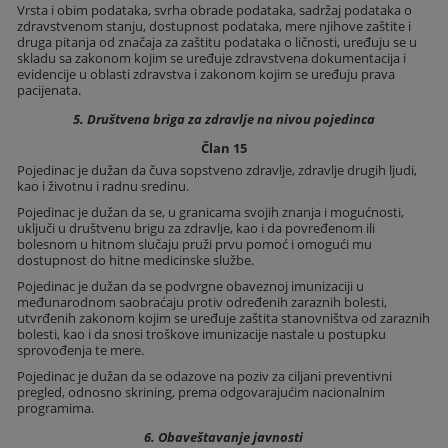
Vrsta i obim podataka, svrha obrade podataka, sadržaj podataka o
zdravstvenom stanju, dostupnost podataka, mere njihove zaštite i
druga pitanja od značaja za zaštitu podataka o ličnosti, uređuju se u
skladu sa zakonom kojim se uređuje zdravstvena dokumentacija i
evidencije u oblasti zdravstva i zakonom kojim se uređuju prava
pacijenata.
5. Društvena briga za zdravlje na nivou pojedinca
Član 15
Pojedinac je dužan da čuva sopstveno zdravlje, zdravlje drugih ljudi,
kao i životnu i radnu sredinu.
Pojedinac je dužan da se, u granicama svojih znanja i mogućnosti,
uključi u društvenu brigu za zdravlje, kao i da povređenom ili
bolesnom u hitnom slučaju pruži prvu pomoć i omogući mu
dostupnost do hitne medicinske službe.
Pojedinac je dužan da se podvrgne obaveznoj imunizaciji u
međunarodnom saobraćaju protiv određenih zaraznih bolesti,
utvrđenih zakonom kojim se uređuje zaštita stanovništva od zaraznih
bolesti, kao i da snosi troškove imunizacije nastale u postupku
sprovođenja te mere.
Pojedinac je dužan da se odazove na poziv za ciljani preventivni
pregled, odnosno skrining, prema odgovarajućim nacionalnim
programima.
6. Obaveštavanje javnosti