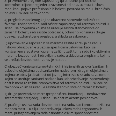
3) preventivne preglede zaposlenog (prethodne, periodične,
kontrolne i ciljane preglede) u zavisnosti od pola, uzrasta i uslova
rada, kao i pojave profesionalnih bolesti, povreda na radu i hroničnih
bolesti, u skladu sa zakonom;
4) preglede zaposlenog koji se obavezno sprovode radi zaštite
životne i radne sredine, radi zaštite zaposlenog od zaraznih bolesti u
skladu sa propisima kojima se uređuje zaštita stanovništva od
zaraznih bolesti, radi zaštite potrošača, odnosno korisnika i druge
obavezne zdravstvene preglede, u skladu sa zakonom;
5) upoznavanje zaposlenih sa merama zaštite zdravlja na radu i
njihovo obrazovanje u vezi sa specifičnim uslovima, kao i sa
korišćenjem sredstava i opreme za ličnu zaštitu na radu i kolektivnim
merama bezbednosti i zdravlja na radu, u skladu sa propisima kojima
se uređuje bezbednost i zdravlje na radu;
6) obezbeđivanje sanitarno-tehničkih i higijenskih uslova (sanitarnih
uslova) u objektima pod sanitarnim nadzorom i drugim objektima u
kojima se obavlja delatnost od javnog interesa, u skladu sa zakonom
kojim se uređuje sanitarni nadzor, kao i obezbeđivanje i sprovođenje
opštih mera za zaštitu stanovništva od zaraznih bolesti, u skladu sa
zakonom kojim se uređuje zaštita stanovništva od zaraznih bolesti;
7) druge preventivne mere (preporučenu imunizaciju, neobavezne
sistematske preglede), u skladu sa opštim aktom poslodavca;
8) praćenje uslova rada i bezbednosti na radu, kao i procenu rizika na
radnom mestu, u cilju unapređivanja uslova rada i ergonomskih
mera, prilagođavanjem rada psihofiziološkim sposobnostima