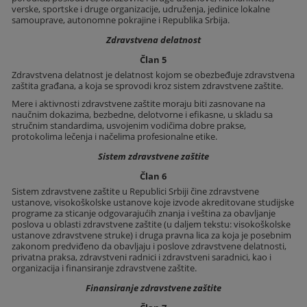
verske, sportske i druge organizacije, udruženja, jedinice lokalne
samouprave, autonomne pokrajine i Republika Srbija.
Zdravstvena delatnost
Član 5
Zdravstvena delatnost je delatnost kojom se obezbeđuje zdravstvena
zaštita građana, a koja se sprovodi kroz sistem zdravstvene zaštite.
Mere i aktivnosti zdravstvene zaštite moraju biti zasnovane na
naučnim dokazima, bezbedne, delotvorne i efikasne, u skladu sa
stručnim standardima, usvojenim vodičima dobre prakse,
protokolima lečenja i načelima profesionalne etike.
Sistem zdravstvene zaštite
Član 6
Sistem zdravstvene zaštite u Republici Srbiji čine zdravstvene
ustanove, visokoškolske ustanove koje izvode akreditovane studijske
programe za sticanje odgovarajućih znanja i veština za obavljanje
poslova u oblasti zdravstvene zaštite (u daljem tekstu: visokoškolske
ustanove zdravstvene struke) i druga pravna lica za koja je posebnim
zakonom predviđeno da obavljaju i poslove zdravstvene delatnosti,
privatna praksa, zdravstveni radnici i zdravstveni saradnici, kao i
organizacija i finansiranje zdravstvene zaštite.
Finansiranje zdravstvene zaštite