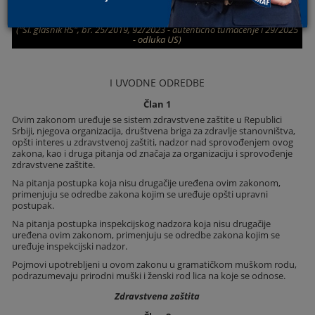
O ZDRAVSTVENOJ ZAŠTITI
("Sl. glasnik RS", br. 25/2019, 92/2023 - autentično tumačenje i 29/2025
- odluka US)
I UVODNE ODREDBE
Član 1
Ovim zakonom uređuje se sistem zdravstvene zaštite u Republici
Srbiji, njegova organizacija, društvena briga za zdravlje stanovništva,
opšti interes u zdravstvenoj zaštiti, nadzor nad sprovođenjem ovog
zakona, kao i druga pitanja od značaja za organizaciju i sprovođenje
zdravstvene zaštite.
Na pitanja postupka koja nisu drugačije uređena ovim zakonom,
primenjuju se odredbe zakona kojim se uređuje opšti upravni
postupak.
Na pitanja postupka inspekcijskog nadzora koja nisu drugačije
uređena ovim zakonom, primenjuju se odredbe zakona kojim se
uređuje inspekcijski nadzor.
Pojmovi upotrebljeni u ovom zakonu u gramatičkom muškom rodu,
podrazumevaju prirodni muški i ženski rod lica na koje se odnose.
Zdravstvena zaštita