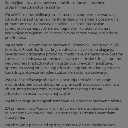
Strategijom razvoja zdravstvene zaštite, odnosno posebnim
programima zdravstvene zaštite;
23) učešće u obezbeđivanju sredstava za ravnomerno ostvarivanje
zdravstvene zaštite na celoj teritoriji Republike Srbije, a posebno na
primarnom nivou zdravstvene zaštite u jedinicama lokalne
samouprave sa nepovoljnim demografskim karakteristikama i
nedovoljno razvijenim jedinicama lokalne samouprave, u skladu sa
prioritetima;
24) izgradnju i opremanje zdravstvenih ustanova u javnoj svojini, čiji
je osnivač Republika Srbija, koje obuhvata: investiciono ulaganje,
investiciono održavanje prostorija, medicinske, nemedicinske opreme
i prevoznih sredstava, odnosno nabavku medicinske i druge opreme
neophodne za rad zdravstvenih ustanova, prevoznih sredstava,
opreme za razvoj integrisanog zdravstvenog informacionog sistema,
kao i druge obaveze određene zakonom i aktom o osnivanju;
25) tekuće održavanje objekata i prostorija i tekuće servisiranje
medicinske, nemedicinske opreme, prevoznih sredstava i opreme u
oblasti integrisanog zdravstvenog informacionog sistema
zdravstvenih ustanova u javnoj svojini;
26) finansiranje primenjenih istraživanja u oblasti zdravstvene zaštite;
27) primenu mera Vlade u kriznim i vanrednim situacijama, u skladu
sa propisima kojima se uređuje postupanje u kriznim i vanrednim
situacijama;
28) obavljanje poslova od opšteg interesa u oblasti medicine rada,