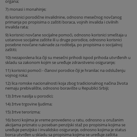
organa;
7) monasi i monahinje;
8) korisnici porodične invalidnine, odnosno mesečnog novčanog
primanja po propisima o zaštiti boraca, vojnih invalida i civilnih
invalida rata;
9) korisnici novčane socijalne pomoći, odnosno korisnici smeštaja u
ustanove socijalne zaštite ili u druge porodice, odnosno korisnici
posebne novčane naknade za roditelja, po propisima o socijalnoj
zaštiti;
10) nezaposlena lica čiji su mesečni prihodi ispod prihoda utvrđenih u
skladu sa zakonom kojim se uređuje zdravstveno osiguranje;
11) korisnici pomoći - članovi porodice čiji je hranilac na odsluženju
vojnog roka;
12) lica romske nacionalnosti koja zbog tradicionalnog načina života
nemaju prebivalište, odnosno boravište u Republici Srbiji;
13) žrtve nasilja u porodici;
14) žrtve trgovine ljudima;
15) žrtve terorizma;
16) borci kojima je vreme provedeno u ratu, odnosno u oružanim
akcijama priznato u poseban penzijski staž po propisima kojima se
uređuje penzijsko i invalidsko osiguranje, odnosno kojima je status
borca utvrđen u skladu sa propisima kojima se uređuje zaštita