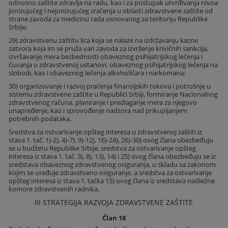
odnosno zaštite zdravlja na radu, kao i za postupak utvrđivanja nivoa
jonizujućeg i nejonizujućeg zračenja u oblasti zdravstvene zaštite od
strane zavoda za medicinu rada osnovanog za teritoriju Republike
Srbije;
29) zdravstvenu zaštitu lica koja se nalaze na izdržavanju kazne
zatvora koja im se pruža van zavoda za izvršenje krivičnih sankcija,
izvršavanje mera bezbednosti obaveznog psihijatrijskog lečenja i
čuvanja u zdravstvenoj ustanovi, obaveznog psihijatrijskog lečenja na
slobodi, kao i obaveznog lečenja alkoholičara i narkomana;
30) organizovanje i razvoj praćenja finansijskih tokova i potrošnje u
sistemu zdravstvene zaštite u Republici Srbiji, formiranje Nacionalnog
zdravstvenog računa, planiranje i predlaganje mera za njegovo
unapređenje, kao i sprovođenje nadzora nad prikupljanjem
potrebnih podataka.
Sredstva za ostvarivanje opšteg interesa u zdravstvenoj zaštiti iz
stava 1. tač. 1)-2), 4)-7), 9)-12), 16)-24), 26)-30) ovog člana obezbeđuju
se u budžetu Republike Srbije, sredstva za ostvarivanje opšteg
interesa iz stava 1. tač. 3), 8), 13), 14) i 25) ovog člana obezbeđuju se iz
sredstava obaveznog zdravstvenog osiguranja, u skladu sa zakonom
kojim se uređuje zdravstveno osiguranje, a sredstva za ostvarivanje
opšteg interesa iz stava 1. tačka 15) ovog člana iz sredstava nadležne
komore zdravstvenih radnika.
III STRATEGIJA RAZVOJA ZDRAVSTVENE ZAŠTITE
Član 18