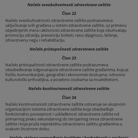
Načelo sveobuhvatnosti zdravstvene zaštite
Član 22
Načelo sveobuhvatnosti zdravstvene zaštite podrazumeva
uključivanje svih građana u sistem zdravstvene zaštite, uz primenu
objedinjenih mera i aktivnosti zdravstvene zaštite koje obuhvataju
promociju zdravlja, prevenciju bolesti, ranu dijagnozu, lečenje,
zdravstvenu negu i rehabilitaciju.
Načelo pristupačnosti zdravstvene zaštite
Član 23
Načelo pristupačnosti zdravstvene zaštite podrazumeva
obezbeđivanje odgovarajuće zdravstvene zaštite građanima, koja je
fizički, komunikacijski, geografski i ekonomski dostupna, odnosno
kulturološki prihvatljiva, a posebno osobama sa invaliditetom.
Načelo kontinuiranosti zdravstvene zaštite
Član 24
Načelo kontinuiranosti zdravstvene zaštite ostvaruje se ukupnom
organizacijom sistema zdravstvene zaštite koja obezbeđuje
funkcionalnu povezanost i usklađenost zdravstvene zaštite od
primarnog preko sekundarnog do tercijarnog nivoa zdravstvene
zaštite i koja pruža neprekidnu zdravstvenu zaštitu građanima u
svakom životnom dobu.
Načelo stalnog unapređenja kvaliteta i bezbednosti u pružanju