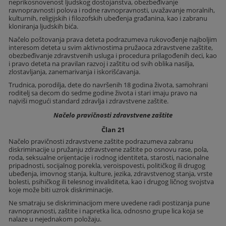
neprikosnovenost ljudskog dostojanstva, obezbeđivanje
ravnopravnosti polova i rodne ravnopravnosti, uvažavanje moralnih,
kulturnih, religijskih i filozofskih ubeđenja građanina, kao i zabranu
kloniranja ljudskih bića.
Načelo poštovanja prava deteta podrazumeva rukovođenje najboljim
interesom deteta u svim aktivnostima pružaoca zdravstvene zaštite,
obezbeđivanje zdravstvenih usluga i procedura prilagođenih deci, kao
i pravo deteta na pravilan razvoj i zaštitu od svih oblika nasilja,
zlostavljanja, zanemarivanja i iskorišćavanja.
Trudnica, porodilja, dete do navršenih 18 godina života, samohrani
roditelj sa decom do sedme godine života i stari imaju pravo na
najviši mogući standard zdravlja i zdravstvene zaštite.
Načelo pravičnosti zdravstvene zaštite
Član 21
Načelo pravičnosti zdravstvene zaštite podrazumeva zabranu
diskriminacije u pružanju zdravstvene zaštite po osnovu rase, pola,
roda, seksualne orijentacije i rodnog identiteta, starosti, nacionalne
pripadnosti, socijalnog porekla, veroispovesti, političkog ili drugog
ubeđenja, imovnog stanja, kulture, jezika, zdravstvenog stanja, vrste
bolesti, psihičkog ili telesnog invaliditeta, kao i drugog ličnog svojstva
koje može biti uzrok diskriminacije.
Ne smatraju se diskriminacijom mere uvedene radi postizanja pune
ravnopravnosti, zaštite i napretka lica, odnosno grupe lica koja se
nalaze u nejednakom položaju.