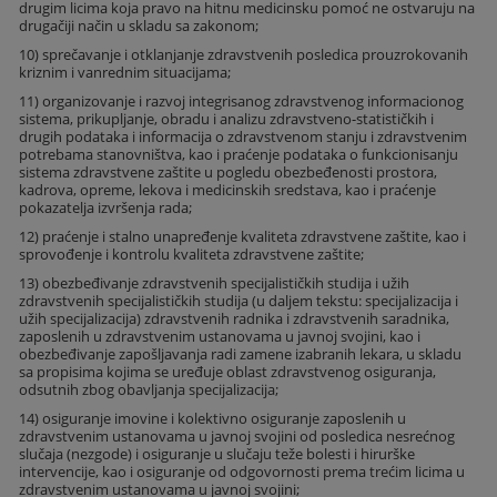
drugim licima koja pravo na hitnu medicinsku pomoć ne ostvaruju na
drugačiji način u skladu sa zakonom;
10) sprečavanje i otklanjanje zdravstvenih posledica prouzrokovanih
kriznim i vanrednim situacijama;
11) organizovanje i razvoj integrisanog zdravstvenog informacionog
sistema, prikupljanje, obradu i analizu zdravstveno-statističkih i
drugih podataka i informacija o zdravstvenom stanju i zdravstvenim
potrebama stanovništva, kao i praćenje podataka o funkcionisanju
sistema zdravstvene zaštite u pogledu obezbeđenosti prostora,
kadrova, opreme, lekova i medicinskih sredstava, kao i praćenje
pokazatelja izvršenja rada;
12) praćenje i stalno unapređenje kvaliteta zdravstvene zaštite, kao i
sprovođenje i kontrolu kvaliteta zdravstvene zaštite;
13) obezbeđivanje zdravstvenih specijalističkih studija i užih
zdravstvenih specijalističkih studija (u daljem tekstu: specijalizacija i
užih specijalizacija) zdravstvenih radnika i zdravstvenih saradnika,
zaposlenih u zdravstvenim ustanovama u javnoj svojini, kao i
obezbeđivanje zapošljavanja radi zamene izabranih lekara, u skladu
sa propisima kojima se uređuje oblast zdravstvenog osiguranja,
odsutnih zbog obavljanja specijalizacija;
14) osiguranje imovine i kolektivno osiguranje zaposlenih u
zdravstvenim ustanovama u javnoj svojini od posledica nesrećnog
slučaja (nezgode) i osiguranje u slučaju teže bolesti i hirurške
intervencije, kao i osiguranje od odgovornosti prema trećim licima u
zdravstvenim ustanovama u javnoj svojini;