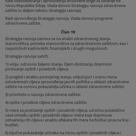
Radi obezbeđivanja i sprovođenja društvene brige za zdravlje na
nivou Republike Srbije, Vlada donosi Strategiju razvoja zdravstvene
zaštite (u daljem tekstu: Strategija razvoja).
Radi sprovođenja Strategije razvoja, Vlada donosi programe
zdravstvene zaštite.
Član 19
Strategija razvoja zasniva se na analizi zdravstvenog stanja
stanovništva, potreba stanovništva za zdravstvenom zaštitom, kao i
raspoloživih kadrovskih, finansijskih i drugih mogućnosti.
Strategija razvoja sadrži:
1) viziju, odnosno željeno stanje, čijem dostizanju doprinosi
postizanje opštih i posebnih ciljeva;
2) pregled i analizu postojećeg stanja, uključujući i ocenu nivoa
ostvarenosti ciljeva sprovođenja javnih politika u oblasti zdravstvene
zaštite na osnovu pokazatelja učinka u oblasti zdravstvene zaštite;
3) prioritete u razvoju zdravstvene zaštite;
4) opšte i posebne ciljeve zdravstvene zaštite;
5) mere za postizanje opštih i posebnih ciljeva, uzročno-posledične
veze između opštih i posebnih ciljeva i mera koje doprinose
ostvarenju tih ciljeva i analizu efekata tih mera na fizička i pravna lica i
budžet;
6) ključne pokazatelje učinaka na nivou opštih i posebnih ciljeva i