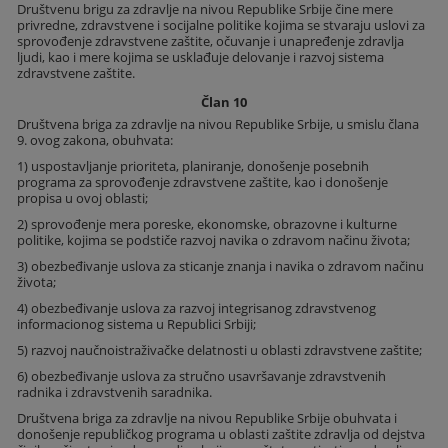
Društvenu brigu za zdravlje na nivou Republike Srbije čine mere
privredne, zdravstvene i socijalne politike kojima se stvaraju uslovi za
sprovođenje zdravstvene zaštite, očuvanje i unapređenje zdravlja
ljudi, kao i mere kojima se usklađuje delovanje i razvoj sistema
zdravstvene zaštite.
Član 10
Društvena briga za zdravlje na nivou Republike Srbije, u smislu člana
9. ovog zakona, obuhvata:
1) uspostavljanje prioriteta, planiranje, donošenje posebnih
programa za sprovođenje zdravstvene zaštite, kao i donošenje
propisa u ovoj oblasti;
2) sprovođenje mera poreske, ekonomske, obrazovne i kulturne
politike, kojima se podstiče razvoj navika o zdravom načinu života;
3) obezbeđivanje uslova za sticanje znanja i navika o zdravom načinu
života;
4) obezbeđivanje uslova za razvoj integrisanog zdravstvenog
informacionog sistema u Republici Srbiji;
5) razvoj naučnoistraživačke delatnosti u oblasti zdravstvene zaštite;
6) obezbeđivanje uslova za stručno usavršavanje zdravstvenih
radnika i zdravstvenih saradnika.
Društvena briga za zdravlje na nivou Republike Srbije obuhvata i
donošenje republičkog programa u oblasti zaštite zdravlja od dejstva