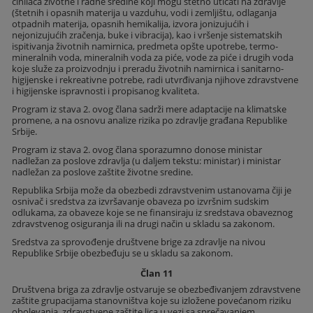
činilaca životne i radne sredine koji mogu štetno uticati na zdravlje
(štetnih i opasnih materija u vazduhu, vodi i zemljištu, odlaganja
otpadnih materija, opasnih hemikalija, izvora jonizujućih i
nejonizujućih zračenja, buke i vibracija), kao i vršenje sistematskih
ispitivanja životnih namirnica, predmeta opšte upotrebe, termo-
mineralnih voda, mineralnih voda za piće, vode za piće i drugih voda
koje služe za proizvodnju i preradu životnih namirnica i sanitarno-
higijenske i rekreativne potrebe, radi utvrđivanja njihove zdravstvene
i higijenske ispravnosti i propisanog kvaliteta.
Program iz stava 2. ovog člana sadrži mere adaptacije na klimatske
promene, a na osnovu analize rizika po zdravlje građana Republike
Srbije.
Program iz stava 2. ovog člana sporazumno donose ministar
nadležan za poslove zdravlja (u daljem tekstu: ministar) i ministar
nadležan za poslove zaštite životne sredine.
Republika Srbija može da obezbedi zdravstvenim ustanovama čiji je
osnivač i sredstva za izvršavanje obaveza po izvršnim sudskim
odlukama, za obaveze koje se ne finansiraju iz sredstava obaveznog
zdravstvenog osiguranja ili na drugi način u skladu sa zakonom.
Sredstva za sprovođenje društvene brige za zdravlje na nivou
Republike Srbije obezbeđuju se u skladu sa zakonom.
Član 11
Društvena briga za zdravlje ostvaruje se obezbeđivanjem zdravstvene
zaštite grupacijama stanovništva koje su izložene povećanom riziku
obolevanja, zdravstvene zaštite lica u vezi sa sprečavanjem,