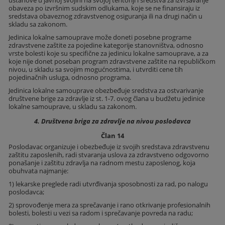
obaveza po izvršnim sudskim odlukama, koje se ne finansiraju iz
sredstava obaveznog zdravstvenog osiguranja ili na drugi način u
skladu sa zakonom.
Jedinica lokalne samouprave može doneti posebne programe
zdravstvene zaštite za pojedine kategorije stanovništva, odnosno
vrste bolesti koje su specifične za jedinicu lokalne samouprave, a za
koje nije donet poseban program zdravstvene zaštite na republičkom
nivou, u skladu sa svojim mogućnostima, i utvrditi cene tih
pojedinačnih usluga, odnosno programa.
Jedinica lokalne samouprave obezbeđuje sredstva za ostvarivanje
društvene brige za zdravlje iz st. 1-7. ovog člana u budžetu jedinice
lokalne samouprave, u skladu sa zakonom.
4. Društvena briga za zdravlje na nivou poslodavca
Član 14
Poslodavac organizuje i obezbeđuje iz svojih sredstava zdravstvenu
zaštitu zaposlenih, radi stvaranja uslova za zdravstveno odgovorno
ponašanje i zaštitu zdravlja na radnom mestu zaposlenog, koja
obuhvata najmanje:
1) lekarske preglede radi utvrđivanja sposobnosti za rad, po nalogu
poslodavca;
2) sprovođenje mera za sprečavanje i rano otkrivanje profesionalnih
bolesti, bolesti u vezi sa radom i sprečavanje povreda na radu;