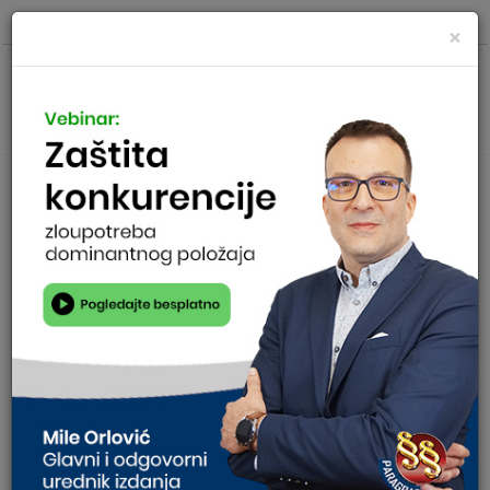
×
Sve informacije o propisu nađite
OVDE
.
Prijavite se na
mailing listu
!
ZAKON