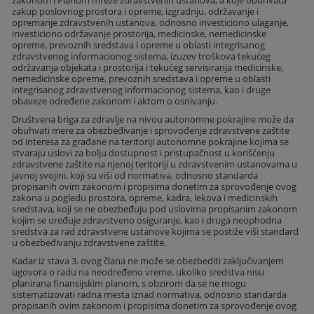
zakup poslovnog prostora i opreme, izgradnju, održavanje i
opremanje zdravstvenih ustanova, odnosno investiciono ulaganje,
investiciono održavanje prostorija, medicinske, nemedicinske
opreme, prevoznih sredstava i opreme u oblasti integrisanog
zdravstvenog informacionog sistema, izuzev troškova tekućeg
održavanja objekata i prostorija i tekućeg servisiranja medicinske,
nemedicinske opreme, prevoznih sredstava i opreme u oblasti
integrisanog zdravstvenog informacionog sistema, kao i druge
obaveze određene zakonom i aktom o osnivanju.
Društvena briga za zdravlje na nivou autonomne pokrajine može da
obuhvati mere za obezbeđivanje i sprovođenje zdravstvene zaštite
od interesa za građane na teritoriji autonomne pokrajine kojima se
stvaraju uslovi za bolju dostupnost i pristupačnost u korišćenju
zdravstvene zaštite na njenoj teritoriji u zdravstvenim ustanovama u
javnoj svojini, koji su viši od normativa, odnosno standarda
propisanih ovim zakonom i propisima donetim za sprovođenje ovog
zakona u pogledu prostora, opreme, kadra, lekova i medicinskih
sredstava, koji se ne obezbeđuju pod uslovima propisanim zakonom
kojim se uređuje zdravstveno osiguranje, kao i druga neophodna
sredstva za rad zdravstvene ustanove kojima se postiže viši standard
u obezbeđivanju zdravstvene zaštite.
Kadar iz stava 3. ovog člana ne može se obezbediti zaključivanjem
ugovora o radu na neodređeno vreme, ukoliko sredstva nisu
planirana finansijskim planom, s obzirom da se ne mogu
sistematizovati radna mesta iznad normativa, odnosno standarda
propisanih ovim zakonom i propisima donetim za sprovođenje ovog