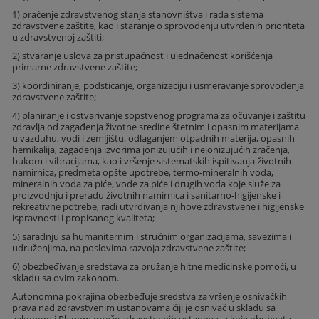
1) praćenje zdravstvenog stanja stanovništva i rada sistema
zdravstvene zaštite, kao i staranje o sprovođenju utvrđenih prioriteta
u zdravstvenoj zaštiti;
2) stvaranje uslova za pristupačnost i ujednačenost korišćenja
primarne zdravstvene zaštite;
3) koordiniranje, podsticanje, organizaciju i usmeravanje sprovođenja
zdravstvene zaštite;
4) planiranje i ostvarivanje sopstvenog programa za očuvanje i zaštitu
zdravlja od zagađenja životne sredine štetnim i opasnim materijama
u vazduhu, vodi i zemljištu, odlaganjem otpadnih materija, opasnih
hemikalija, zagađenja izvorima jonizujućih i nejonizujućih zračenja,
bukom i vibracijama, kao i vršenje sistematskih ispitivanja životnih
namirnica, predmeta opšte upotrebe, termo-mineralnih voda,
mineralnih voda za piće, vode za piće i drugih voda koje služe za
proizvodnju i preradu životnih namirnica i sanitarno-higijenske i
rekreativne potrebe, radi utvrđivanja njihove zdravstvene i higijenske
ispravnosti i propisanog kvaliteta;
5) saradnju sa humanitarnim i stručnim organizacijama, savezima i
udruženjima, na poslovima razvoja zdravstvene zaštite;
6) obezbeđivanje sredstava za pružanje hitne medicinske pomoći, u
skladu sa ovim zakonom.
Autonomna pokrajina obezbeđuje sredstva za vršenje osnivačkih
prava nad zdravstvenim ustanovama čiji je osnivač u skladu sa
zakonom i Planom mreže zdravstvenih ustanova, a koje obuhvata