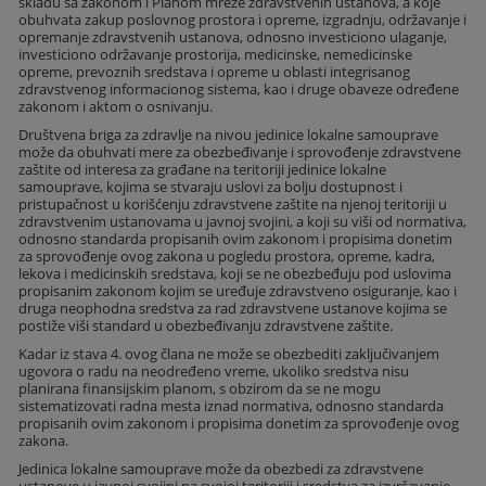
skladu sa zakonom i Planom mreže zdravstvenih ustanova, a koje
obuhvata zakup poslovnog prostora i opreme, izgradnju, održavanje i
opremanje zdravstvenih ustanova, odnosno investiciono ulaganje,
investiciono održavanje prostorija, medicinske, nemedicinske
opreme, prevoznih sredstava i opreme u oblasti integrisanog
zdravstvenog informacionog sistema, kao i druge obaveze određene
zakonom i aktom o osnivanju.
Društvena briga za zdravlje na nivou jedinice lokalne samouprave
može da obuhvati mere za obezbeđivanje i sprovođenje zdravstvene
zaštite od interesa za građane na teritoriji jedinice lokalne
samouprave, kojima se stvaraju uslovi za bolju dostupnost i
pristupačnost u korišćenju zdravstvene zaštite na njenoj teritoriji u
zdravstvenim ustanovama u javnoj svojini, a koji su viši od normativa,
odnosno standarda propisanih ovim zakonom i propisima donetim
za sprovođenje ovog zakona u pogledu prostora, opreme, kadra,
lekova i medicinskih sredstava, koji se ne obezbeđuju pod uslovima
propisanim zakonom kojim se uređuje zdravstveno osiguranje, kao i
druga neophodna sredstva za rad zdravstvene ustanove kojima se
postiže viši standard u obezbeđivanju zdravstvene zaštite.
Kadar iz stava 4. ovog člana ne može se obezbediti zaključivanjem
ugovora o radu na neodređeno vreme, ukoliko sredstva nisu
planirana finansijskim planom, s obzirom da se ne mogu
sistematizovati radna mesta iznad normativa, odnosno standarda
propisanih ovim zakonom i propisima donetim za sprovođenje ovog
zakona.
Jedinica lokalne samouprave može da obezbedi za zdravstvene
ustanove u javnoj svojini na svojoj teritoriji i sredstva za izvršavanje