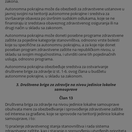
zakona.
Autonomna pokrajina može da obezbedi za zdravstvene ustanove u
javnoj svojini na teritoriji autonomne pokrajine i sredstva za
izvršavanje obaveza po izvršnim sudskim odlukama, koje se ne
finansiraju iz sredstava obaveznog zdravstvenog osiguranja ili na
drugi način u skladu sa zakonom.
Autonomna pokrajina može doneti posebne programe zdravstvene
zaštite za pojedine kategorije stanovništva, odnosno vrste bolesti
koje su specifične za autonomnu pokrajinu, a za koje nije donet
poseban program zdravstvene zaštite na republičkom nivou, u
skladu sa svojim mogućnostima, i utvrditi cene tih pojedinačnih
usluga, odnosno programa.
Autonomna pokrajina obezbeđuje sredstva za ostvarivanje
društvene brige za zdravlje iz st. 1-6. ovog člana u budžetu
autonomne pokrajine, u skladu sa zakonom.
3. Društvena briga za zdravlje na nivou jedinice lokalne
samouprave
Član 13
Društvena briga za zdravlje na nivou jedinice lokalne samouprave
obuhvata mere za obezbeđivanje i sprovođenje zdravstvene zaštite
od interesa za građane, koje se sprovode na teritoriji jedinice lokalne
samouprave, i to:
1) praćenje zdravstvenog stanja stanovništva i rada sistema
zdravstvene zaštite, kao i staranje o sprovođenju utvrđenih prioriteta