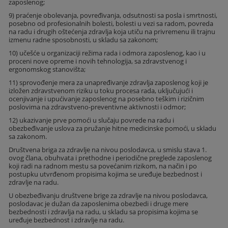
zaposlenog;
9) praćenje obolevanja, povređivanja, odsutnosti sa posla i smrtnosti,
posebno od profesionalnih bolesti, bolesti u vezi sa radom, povreda
na radu i drugih oštećenja zdravlja koja utiču na privremenu ili trajnu
izmenu radne sposobnosti, u skladu sa zakonom;
10) učešće u organizaciji režima rada i odmora zaposlenog, kao i u
proceni nove opreme i novih tehnologija, sa zdravstvenog i
ergonomskog stanovišta;
11) sprovođenje mera za unapređivanje zdravlja zaposlenog koji je
izložen zdravstvenom riziku u toku procesa rada, uključujući i
ocenjivanje i upućivanje zaposlenog na posebno teškim i rizičnim
poslovima na zdravstveno-preventivne aktivnosti i odmor;
12) ukazivanje prve pomoći u slučaju povrede na radu i
obezbeđivanje uslova za pružanje hitne medicinske pomoći, u skladu
sa zakonom.
Društvena briga za zdravlje na nivou poslodavca, u smislu stava 1.
ovog člana, obuhvata i prethodne i periodične preglede zaposlenog
koji radi na radnom mestu sa povećanim rizikom, na način i po
postupku utvrđenom propisima kojima se uređuje bezbednost i
zdravlje na radu.
U obezbeđivanju društvene brige za zdravlje na nivou poslodavca,
poslodavac je dužan da zaposlenima obezbedi i druge mere
bezbednosti i zdravlja na radu, u skladu sa propisima kojima se
uređuje bezbednost i zdravlje na radu.