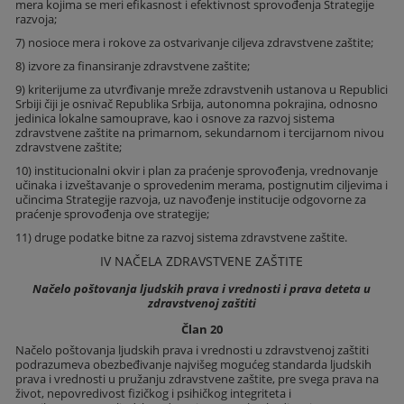
mera kojima se meri efikasnost i efektivnost sprovođenja Strategije
razvoja;
7) nosioce mera i rokove za ostvarivanje ciljeva zdravstvene zaštite;
8) izvore za finansiranje zdravstvene zaštite;
9) kriterijume za utvrđivanje mreže zdravstvenih ustanova u Republici
Srbiji čiji je osnivač Republika Srbija, autonomna pokrajina, odnosno
jedinica lokalne samouprave, kao i osnove za razvoj sistema
zdravstvene zaštite na primarnom, sekundarnom i tercijarnom nivou
zdravstvene zaštite;
10) institucionalni okvir i plan za praćenje sprovođenja, vrednovanje
učinaka i izveštavanje o sprovedenim merama, postignutim ciljevima i
učincima Strategije razvoja, uz navođenje institucije odgovorne za
praćenje sprovođenja ove strategije;
11) druge podatke bitne za razvoj sistema zdravstvene zaštite.
IV NAČELA ZDRAVSTVENE ZAŠTITE
Načelo poštovanja ljudskih prava i vrednosti i prava deteta u
zdravstvenoj zaštiti
Član 20
Načelo poštovanja ljudskih prava i vrednosti u zdravstvenoj zaštiti
podrazumeva obezbeđivanje najvišeg mogućeg standarda ljudskih
prava i vrednosti u pružanju zdravstvene zaštite, pre svega prava na
život, nepovredivost fizičkog i psihičkog integriteta i