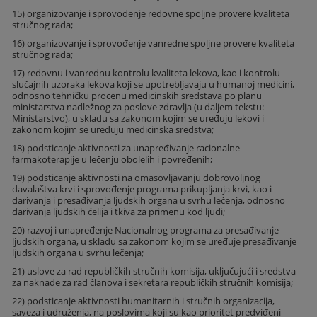
15) organizovanje i sprovođenje redovne spoljne provere kvaliteta
stručnog rada;
16) organizovanje i sprovođenje vanredne spoljne provere kvaliteta
stručnog rada;
17) redovnu i vanrednu kontrolu kvaliteta lekova, kao i kontrolu
slučajnih uzoraka lekova koji se upotrebljavaju u humanoj medicini,
odnosno tehničku procenu medicinskih sredstava po planu
ministarstva nadležnog za poslove zdravlja (u daljem tekstu:
Ministarstvo), u skladu sa zakonom kojim se uređuju lekovi i
zakonom kojim se uređuju medicinska sredstva;
18) podsticanje aktivnosti za unapređivanje racionalne
farmakoterapije u lečenju obolelih i povređenih;
19) podsticanje aktivnosti na omasovljavanju dobrovoljnog
davalaštva krvi i sprovođenje programa prikupljanja krvi, kao i
darivanja i presađivanja ljudskih organa u svrhu lečenja, odnosno
darivanja ljudskih ćelija i tkiva za primenu kod ljudi;
20) razvoj i unapređenje Nacionalnog programa za presađivanje
ljudskih organa, u skladu sa zakonom kojim se uređuje presađivanje
ljudskih organa u svrhu lečenja;
21) uslove za rad republičkih stručnih komisija, uključujući i sredstva
za naknade za rad članova i sekretara republičkih stručnih komisija;
22) podsticanje aktivnosti humanitarnih i stručnih organizacija,
saveza i udruženja, na poslovima koji su kao prioritet predviđeni