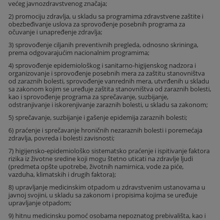
većeg javnozdravstvenog značaja;
2) promociju zdravlja, u skladu sa programima zdravstvene zaštite i
obezbeđivanje uslova za sprovođenje posebnih programa za
očuvanje i unapređenje zdravlja;
3) sprovođenje ciljanih preventivnih pregleda, odnosno skrininga,
prema odgovarajućim nacionalnim programima;
4) sprovođenje epidemiološkog i sanitarno-higijenskog nadzora i
organizovanje i sprovođenje posebnih mera za zaštitu stanovništva
od zaraznih bolesti, sprovođenje vanrednih mera, utvrđenih u skladu
sa zakonom kojim se uređuje zaštita stanovništva od zaraznih bolesti,
kao i sprovođenje programa za sprečavanje, suzbijanje,
odstranjivanje i iskorenjivanje zaraznih bolesti, u skladu sa zakonom;
5) sprečavanje, suzbijanje i gašenje epidemija zaraznih bolesti;
6) praćenje i sprečavanje hroničnih nezaraznih bolesti i poremećaja
zdravlja, povreda i bolesti zavisnosti;
7) higijensko-epidemiološko sistematsko praćenje i ispitivanje faktora
rizika iz životne sredine koji mogu štetno uticati na zdravlje ljudi
(predmeta opšte upotrebe, životnih namirnica, vode za piće,
vazduha, klimatskih i drugih faktora);
8) upravljanje medicinskim otpadom u zdravstvenim ustanovama u
javnoj svojini, u skladu sa zakonom i propisima kojima se uređuje
upravljanje otpadom;
9) hitnu medicinsku pomoć osobama nepoznatog prebivališta, kao i