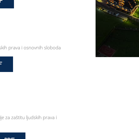
dskih prava i osnovnih sloboda
 za zaštitu ljudskih prava i