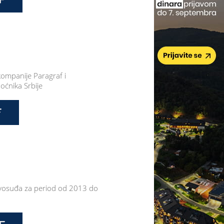
 kompanije Paragraf i
oćnika Srbije
avosuđa za period od 2013 do