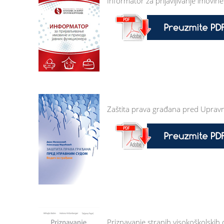
Informator za prijavljivanje imovin
Zaštita prava građana pred Uprav
Priznavanje stranih visokoškolskih 