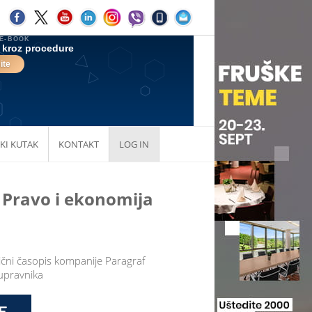
KI KUTAK
KONTAKT
LOG IN
| Pravo i ekonomija
dični časopis kompanije Paragraf
 upravnika