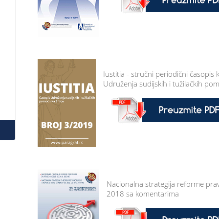
Iustitia - stručni periodični časopis
Udruženja sudijskih i tužilačkih pom
Nacionalna strategija reforme pr
2018 sa komentarima