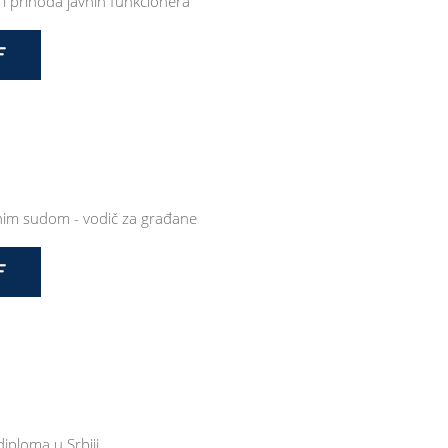
e i prihoda javnih funkcionera
nim sudom - vodič za građane
diploma u Srbiji