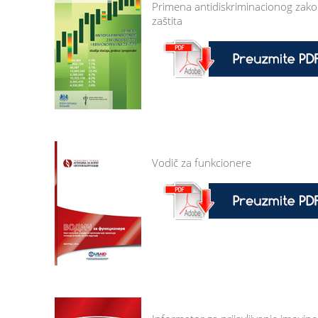
Primena antidiskriminacionog zako
zaštita
Vodič za funkcionere