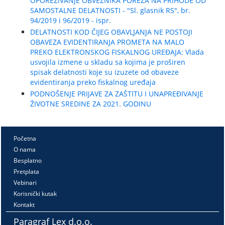
OPOREZIVANJE OBVEZNIKA POREZA NA PRIHODE OD
SAMOSTALNE DELATNOSTI - "Sl. glasnik RS", br.
94/2019 i 96/2019 - ispr.
DELATNOSTI KOD ČIJEG OBAVLJANJA NE POSTOJI
OBAVEZA EVIDENTIRANJA PROMETA NA MALO
PREKO ELEKTRONSKOG FISKALNOG UREĐAJA: Vlada
usvojila izmene u skladu sa kojima je proširen
spisak delatnosti koje su izuzete od obaveze
evidentiranja preko fiskalnog uređaja
PODNOŠENJE PRIJAVE ZA ZAŠTITU I UNAPREĐIVANJE
ŽIVOTNE SREDINE ZA 2021. GODINU
Početna
O nama
Besplatno
Pretplata
Vebinari
Korisnički kutak
Kontakt
Paragraf Lex d.o.o.