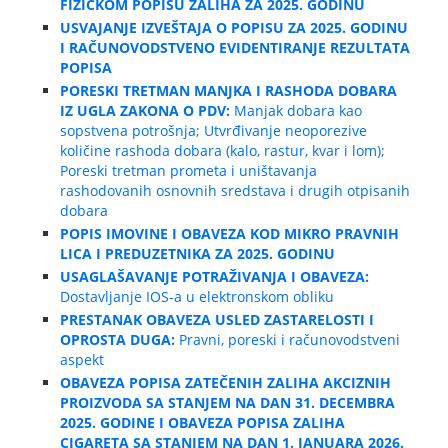
FIZIČKOM POPISU ZALIHA ZA 2025. GODINU
USVAJANJE IZVEŠTAJA O POPISU ZA 2025. GODINU
I RAČUNOVODSTVENO EVIDENTIRANJE REZULTATA
POPISA
PORESKI TRETMAN MANJKA I RASHODA DOBARA
IZ UGLA ZAKONA O PDV:
Manjak dobara kao
sopstvena potrošnja; Utvrđivanje neoporezive
količine rashoda dobara (kalo, rastur, kvar i lom);
Poreski tretman prometa i uništavanja
rashodovanih osnovnih sredstava i drugih otpisanih
dobara
POPIS IMOVINE I OBAVEZA KOD MIKRO PRAVNIH
LICA I PREDUZETNIKA ZA 2025. GODINU
USAGLAŠAVANJE POTRAŽIVANJA I OBAVEZA:
Dostavljanje IOS-a u elektronskom obliku
PRESTANAK OBAVEZA USLED ZASTARELOSTI I
OPROSTA DUGA:
Pravni, poreski i računovodstveni
aspekt
OBAVEZA POPISA ZATEČENIH ZALIHA AKCIZNIH
PROIZVODA SA STANJEM NA DAN 31. DECEMBRA
2025. GODINE I OBAVEZA POPISA ZALIHA
CIGARETA SA STANJEM NA DAN 1. JANUARA 2026.