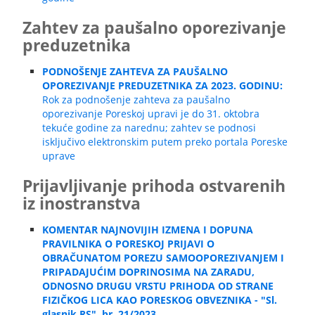
Zahtev za paušalno oporezivanje
preduzetnika
PODNOŠENJE ZAHTEVA ZA PAUŠALNO
OPOREZIVANJE PREDUZETNIKA ZA 2023. GODINU:
Rok za podnošenje zahteva za paušalno
oporezivanje Poreskoj upravi je do 31. oktobra
tekuće godine za narednu; zahtev se podnosi
isključivo elektronskim putem preko portala Poreske
uprave
Prijavljivanje prihoda ostvarenih
iz inostranstva
KOMENTAR NAJNOVIJIH IZMENA I DOPUNA
PRAVILNIKA O PORESKOJ PRIJAVI O
OBRAČUNATOM POREZU SAMOOPOREZIVANJEM I
PRIPADAJUĆIM DOPRINOSIMA NA ZARADU,
ODNOSNO DRUGU VRSTU PRIHODA OD STRANE
FIZIČKOG LICA KAO PORESKOG OBVEZNIKA - "Sl.
glasnik RS", br. 21/2023