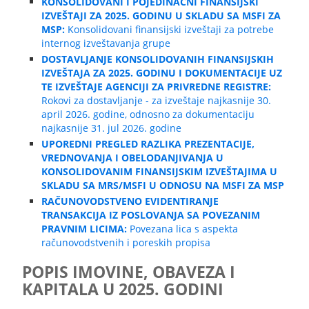
KONSOLIDOVANI I POJEDINAČNI FINANSIJSKI
IZVEŠTAJI ZA 2025. GODINU U SKLADU SA MSFI ZA
MSP:
Konsolidovani finansijski izveštaji za potrebe
internog izveštavanja grupe
DOSTAVLJANJE KONSOLIDOVANIH FINANSIJSKIH
IZVEŠTAJA ZA 2025. GODINU I DOKUMENTACIJE UZ
TE IZVEŠTAJE AGENCIJI ZA PRIVREDNE REGISTRE:
Rokovi za dostavljanje - za izveštaje najkasnije 30.
april 2026. godine, odnosno za dokumentaciju
najkasnije 31. jul 2026. godine
UPOREDNI PREGLED RAZLIKA PREZENTACIJE,
VREDNOVANJA I OBELODANJIVANJA U
KONSOLIDOVANIM FINANSIJSKIM IZVEŠTAJIMA U
SKLADU SA MRS/MSFI U ODNOSU NA MSFI ZA MSP
RAČUNOVODSTVENO EVIDENTIRANJE
TRANSAKCIJA IZ POSLOVANJA SA POVEZANIM
PRAVNIM LICIMA:
Povezana lica s aspekta
računovodstvenih i poreskih propisa
POPIS IMOVINE, OBAVEZA I
KAPITALA U 2025. GODINI