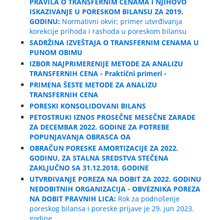
PRAVILA O TRANSFERNIM CENAMA I NJIHOVO
ISKAZIVANJE U PORESKOM BILANSU ZA 2019.
GODINU:
Normativni okvir; primer utvrđivanja
korekcije prihoda i rashoda u poreskom bilansu
SADRŽINA IZVEŠTAJA O TRANSFERNIM CENAMA U
PUNOM OBIMU
IZBOR NAJPRIMERENIJE METODE ZA ANALIZU
TRANSFERNIH CENA - Praktični primeri -
PRIMENA ŠESTE METODE ZA ANALIZU
TRANSFERNIH CENA
PORESKI KONSOLIDOVANI BILANS
PETOSTRUKI IZNOS PROSEČNE MESEČNE ZARADE
ZA DECEMBAR 2022. GODINE ZA POTREBE
POPUNJAVANJA OBRASCA OA
OBRAČUN PORESKE AMORTIZACIJE ZA 2022.
GODINU, ZA STALNA SREDSTVA STEČENA
ZAKLJUČNO SA 31.12.2018. GODINE
UTVRĐIVANJE POREZA NA DOBIT ZA 2022. GODINU
NEDOBITNIH ORGANIZACIJA - OBVEZNIKA POREZA
NA DOBIT PRAVNIH LICA:
Rok za podnošenje
poreskog bilansa i poreske prijave je 29. jun 2023.
godine