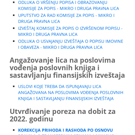
ODLUKA O VRŠENJU POPISA I OBRAZOVANJU
KOMISIJE ZA POPIS - MIKRO I DRUGA PRAVNA LICA
UPUTSTVO ZA RAD KOMISIJE ZA POPIS - MIKRO I
DRUGA PRAVNA LICA
IZVEŠTAJ KOMISIJE ZA POPIS O IZVRŠENOM POPISU -
MIKRO I DRUGA PRAVNA LICA
ODLUKA O USVAJANJU IZVEŠTAJA O POPISU IMOVINE
I OBAVEZA - MIKRO I DRUGA PRAVNA LICA
Angažovanje lica na poslovima
vođenja poslovnih knjiga i
sastavljanju finansijskih izveštaja
USLOVI KOJE TREBA DA ISPUNJAVAJU LICA
ANGAŽOVANA NA POSLOVIMA VOĐENJA POSLOVNIH
KNJIGA I SASTAVLJANJU FINANSIJSKIH IZVEŠTAJA
Utvrđivanje poreza na dobit za
2022. godinu
KOREKCIJA PRIHODA I RASHODA PO OSNOVU