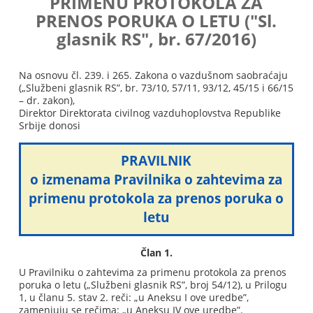
PRIMENU PROTOKOLA ZA
PRENOS PORUKA O LETU ("Sl.
glasnik RS", br. 67/2016)
Na osnovu čl. 239. i 265. Zakona o vazdušnom saobraćaju
(„Službeni glasnik RS”, br. 73/10, 57/11, 93/12, 45/15 i 66/15
– dr. zakon),
Direktor Direktorata civilnog vazduhoplovstva Republike
Srbije donosi
PRAVILNIK
o izmenama Pravilnika o zahtevima za
primenu protokola za prenos poruka o
letu
Član 1.
U Pravilniku o zahtevima za primenu protokola za prenos
poruka o letu („Službeni glasnik RS”, broj 54/12), u Prilogu
1, u članu 5. stav 2. reči: „u Aneksu I ove uredbe”,
zamenjuju se rečima: „u Aneksu IV ove uredbe”.