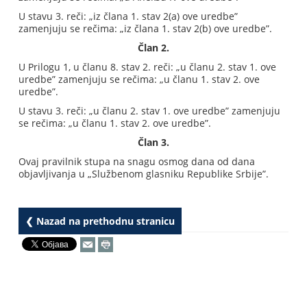
U stavu 3. reči: „iz člana 1. stav 2(a) ove uredbe”
zamenjuju se rečima: „iz člana 1. stav 2(b) ove uredbe”.
Član 2.
U Prilogu 1, u članu 8. stav 2. reči: „u članu 2. stav 1. ove
uredbe” zamenjuju se rečima: „u članu 1. stav 2. ove
uredbe”.
U stavu 3. reči: „u članu 2. stav 1. ove uredbe” zamenjuju
se rečima: „u članu 1. stav 2. ove uredbe”.
Član 3.
Ovaj pravilnik stupa na snagu osmog dana od dana
objavljivanja u „Službenom glasniku Republike Srbije”.
❮ Nazad na prethodnu stranicu