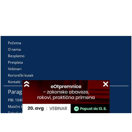
Početna
O nama
Besplatno
Pretplata
Vebinari
Korisnički kutak
Kontakt
Paragraf Lex d.o.o.
PIB: 104830593
Matični broj: 20240156
Tekući račun:
105-3029346-18
160-0000000380290-23