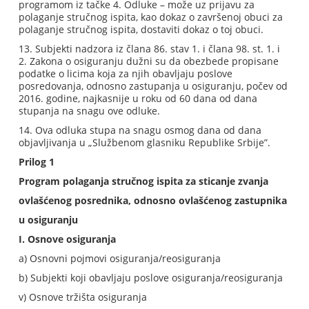
programom iz tačke 4. Odluke – može uz prijavu za
polaganje stručnog ispita, kao dokaz o završenoj obuci za
polaganje stručnog ispita, dostaviti dokaz o toj obuci.
13. Subjekti nadzora iz člana 86. stav 1. i člana 98. st. 1. i
2. Zakona o osiguranju dužni su da obezbede propisane
podatke o licima koja za njih obavljaju poslove
posredovanja, odnosno zastupanja u osiguranju, počev od
2016. godine, najkasnije u roku od 60 dana od dana
stupanja na snagu ove odluke.
14. Ova odluka stupa na snagu osmog dana od dana
objavljivanja u „Službenom glasniku Republike Srbije”.
Prilog 1
Program polaganja stručnog ispita za sticanje zvanja
ovlašćenog posrednika, odnosno ovlašćenog zastupnika
u osiguranju
I. Osnove osiguranja
a) Osnovni pojmovi osiguranja/reosiguranja
b) Subjekti koji obavljaju poslove osiguranja/reosiguranja
v) Osnove tržišta osiguranja