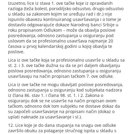
Izuzetno, lice iz stava 1. ove tačke koje iz opravdanih
razloga (teža bolest, porodiljsko odsustvo, drugo odsustvo
u skladu sa zakonom kojim se uređuju rad i dr.) nije
ispunilo obavezu kontinuiranog usavršavanja i o tome je
dostavilo odgovarajuće dokaze Narodnoj banci Srbije u
roku propisanom Odlukom – može da obavlja poslove
posredovanja, odnosno zastupanja u osiguranju pod
uslovom da se profesionalno usavršava najmanje 20
časova u prvoj kalendarskoj godini u kojoj obavlja te
poslove.
Lica iz ove tačke koja se profesionalno usavrše u skladu sa
st. 2. i 3. ove tačke dužna su da se pri daljem obavljanju
poslova posredovanja, odnosno zastupanja u osiguranju
usavršavaju na način propisan tačkom 7. ove odluke.
Lica iz ove tačke ne mogu obavljati poslove posredovanja,
odnosno zastupanja u osiguranju kod subjekata nadzora
iz člana 86. stav 1. i člana 98. st. 1. i 2. Zakona o
osiguranju dok se ne usavrše na način propisan ovom
tačkom, odnosno dok tom subjektu ne dostave dokaz da
su započeli usavršavanje na propisani način (dokaz o
uplati naknade za usavršavanje i sl.).
12. Lice koje je do dana stupanja na snagu ove odluke
završilo obuku za polaganje stručnog ispita u skladu s