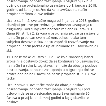
posredovanja, odnosno zastupanja u osiguranju – nije
dužno da se profesionalno usavršava do 1. januara 2018.
godine, od kada je dužno da se usavršava na način
propisan tačkom 7. ove odluke.
Lica iz st. 1. i 2. ove tačke mogu od 1. januara 2018. godine
obavljati poslove posredovanja, odnosno zastupanja u
osiguranju kod subjekata nadzora iz člana 86. stav 1. i
člana 98. st. 1. i 2. Zakona o osiguranju ako se usavršavaju
na način propisan ovom tačkom, odnosno ako tom
subjektu dostave dokaz da su započeli usavršavanje na
propisani način (dokaz o uplati naknade za usavršavanje i
sl.).
11. Lice iz tačke 21. stav 1. Odluke koje Narodnoj banci
Srbije nije dostavilo dokaz da se kontinuirano usavršavalo,
na način i u roku iz tog stava, ne može da obavlja poslove
posredovanja, odnosno zastupanja u osiguranju dok se
profesionalno ne usavrši na način propisan st. 2. i 3. ove
tačke.
Lice iz stava 1. ove tačke može da obavlja poslove
posredovanja, odnosno zastupanja u osiguranju pod
uslovom da se profesionalno usavršava najmanje 30
časova u prvoj kalendarskoj godini u kojoj obavlja te
poslove.