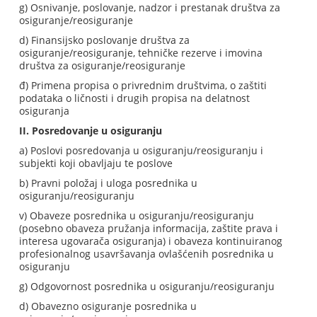
g) Osnivanje, poslovanje, nadzor i prestanak društva za
osiguranje/reosiguranje
d) Finansijsko poslovanje društva za
osiguranje/reosiguranje, tehničke rezerve i imovina
društva za osiguranje/reosiguranje
đ) Primena propisa o privrednim društvima, o zaštiti
podataka o ličnosti i drugih propisa na delatnost
osiguranja
II. Posredovanje u osiguranju
a) Poslovi posredovanja u osiguranju/reosiguranju i
subjekti koji obavljaju te poslove
b) Pravni položaj i uloga posrednika u
osiguranju/reosiguranju
v) Obaveze posrednika u osiguranju/reosiguranju
(posebno obaveza pružanja informacija, zaštite prava i
interesa ugovarača osiguranja) i obaveza kontinuiranog
profesionalnog usavršavanja ovlašćenih posrednika u
osiguranju
g) Odgovornost posrednika u osiguranju/reosiguranju
d) Obavezno osiguranje posrednika u