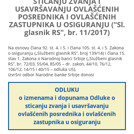
STICANJU ZVANJA I
USAVRŠAVANJU OVLAŠĆENIH
POSREDNIKA I OVLAŠĆENIH
ZASTUPNIKA U OSIGURANJU ("Sl.
glasnik RS", br. 11/2017)
Na osnovu člana 92. st. 4. i 5. i člana 105. st. 4. i 5. Zakona
o osiguranju („Službeni glasnik RS”, broj 139/14) i člana 15.
stav 1. Zakona o Narodnoj banci Srbije („Službeni glasnik
RS”, br. 72/03, 55/04, 85/05 – dr. zakon, 44/10, 76/12,
106/12, 14/15 i 40/15 – odluka US),
Izvršni odbor Narodne banke Srbije donosi
ODLUKU
o izmenama i dopunama Odluke o
sticanju zvanja i usavršavanju
ovlašćenih posrednika i ovlašćenih
zastupnika u osiguranju