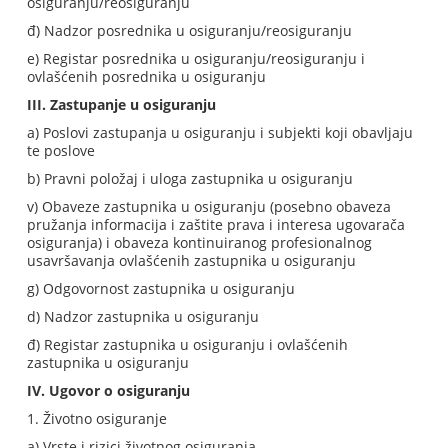
osiguranju/reosiguranju
đ) Nadzor posrednika u osiguranju/reosiguranju
e) Registar posrednika u osiguranju/reosiguranju i
ovlašćenih posrednika u osiguranju
III. Zastupanje u osiguranju
a) Poslovi zastupanja u osiguranju i subjekti koji obavljaju
te poslove
b) Pravni položaj i uloga zastupnika u osiguranju
v) Obaveze zastupnika u osiguranju (posebno obaveza
pružanja informacija i zaštite prava i interesa ugovarača
osiguranja) i obaveza kontinuiranog profesionalnog
usavršavanja ovlašćenih zastupnika u osiguranju
g) Odgovornost zastupnika u osiguranju
d) Nadzor zastupnika u osiguranju
đ) Registar zastupnika u osiguranju i ovlašćenih
zastupnika u osiguranju
IV. Ugovor o osiguranju
1. Životno osiguranje
a) Vrste i rizici životnog osiguranja