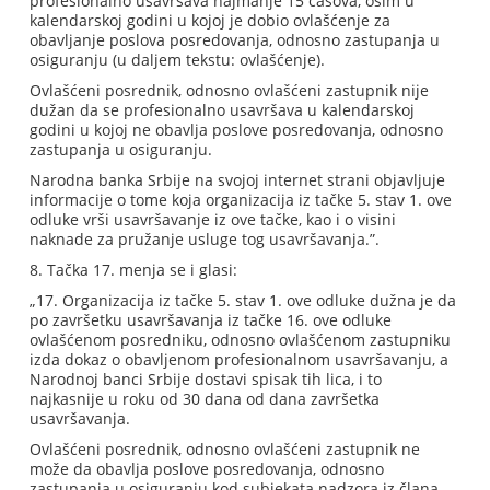
profesionalno usavršava najmanje 15 časova, osim u
kalendarskoj godini u kojoj je dobio ovlašćenje za
obavljanje poslova posredovanja, odnosno zastupanja u
osiguranju (u daljem tekstu: ovlašćenje).
Ovlašćeni posrednik, odnosno ovlašćeni zastupnik nije
dužan da se profesionalno usavršava u kalendarskoj
godini u kojoj ne obavlja poslove posredovanja, odnosno
zastupanja u osiguranju.
Narodna banka Srbije na svojoj internet strani objavljuje
informacije o tome koja organizacija iz tačke 5. stav 1. ove
odluke vrši usavršavanje iz ove tačke, kao i o visini
naknade za pružanje usluge tog usavršavanja.”.
8. Tačka 17. menja se i glasi:
„17. Organizacija iz tačke 5. stav 1. ove odluke dužna je da
po završetku usavršavanja iz tačke 16. ove odluke
ovlašćenom posredniku, odnosno ovlašćenom zastupniku
izda dokaz o obavljenom profesionalnom usavršavanju, a
Narodnoj banci Srbije dostavi spisak tih lica, i to
najkasnije u roku od 30 dana od dana završetka
usavršavanja.
Ovlašćeni posrednik, odnosno ovlašćeni zastupnik ne
može da obavlja poslove posredovanja, odnosno
zastupanja u osiguranju kod subjekata nadzora iz člana