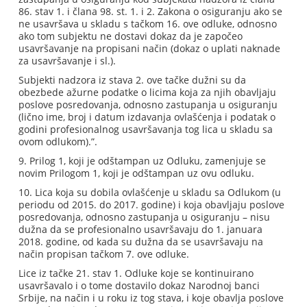
86. stav 1. i člana 98. st. 1. i 2. Zakona o osiguranju ako se
ne usavršava u skladu s tačkom 16. ove odluke, odnosno
ako tom subjektu ne dostavi dokaz da je započeo
usavršavanje na propisani način (dokaz o uplati naknade
za usavršavanje i sl.).
Subjekti nadzora iz stava 2. ove tačke dužni su da
obezbede ažurne podatke o licima koja za njih obavljaju
poslove posredovanja, odnosno zastupanja u osiguranju
(lično ime, broj i datum izdavanja ovlašćenja i podatak o
godini profesionalnog usavršavanja tog lica u skladu sa
ovom odlukom).”.
9. Prilog 1, koji je odštampan uz Odluku, zamenjuje se
novim Prilogom 1, koji je odštampan uz ovu odluku.
10. Lica koja su dobila ovlašćenje u skladu sa Odlukom (u
periodu od 2015. do 2017. godine) i koja obavljaju poslove
posredovanja, odnosno zastupanja u osiguranju – nisu
dužna da se profesionalno usavršavaju do 1. januara
2018. godine, od kada su dužna da se usavršavaju na
način propisan tačkom 7. ove odluke.
Lice iz tačke 21. stav 1. Odluke koje se kontinuirano
usavršavalo i o tome dostavilo dokaz Narodnoj banci
Srbije, na način i u roku iz tog stava, i koje obavlja poslove