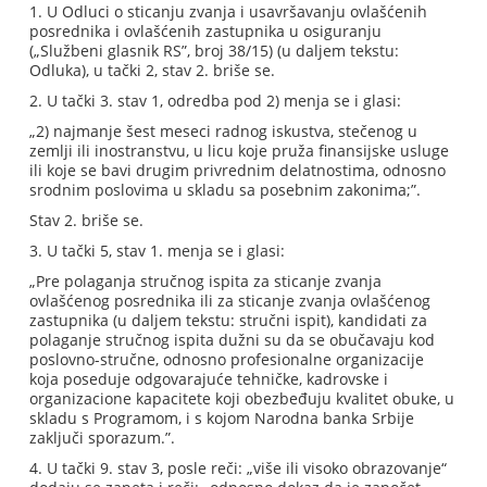
1. U Odluci o sticanju zvanja i usavršavanju ovlašćenih
posrednika i ovlašćenih zastupnika u osiguranju
(„Službeni glasnik RS”, broj 38/15) (u daljem tekstu:
Odluka), u tački 2, stav 2. briše se.
2. U tački 3. stav 1, odredba pod 2) menja se i glasi:
„2) najmanje šest meseci radnog iskustva, stečenog u
zemlji ili inostranstvu, u licu koje pruža finansijske usluge
ili koje se bavi drugim privrednim delatnostima, odnosno
srodnim poslovima u skladu sa posebnim zakonima;”.
Stav 2. briše se.
3. U tački 5, stav 1. menja se i glasi:
„Pre polaganja stručnog ispita za sticanje zvanja
ovlašćenog posrednika ili za sticanje zvanja ovlašćenog
zastupnika (u daljem tekstu: stručni ispit), kandidati za
polaganje stručnog ispita dužni su da se obučavaju kod
poslovno-stručne, odnosno profesionalne organizacije
koja poseduje odgovarajuće tehničke, kadrovske i
organizacione kapacitete koji obezbeđuju kvalitet obuke, u
skladu s Programom, i s kojom Narodna banka Srbije
zaključi sporazum.”.
4. U tački 9. stav 3, posle reči: „više ili visoko obrazovanje“