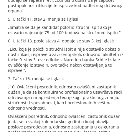
dodaju se zapeta i reči: „odnosno dokaz da je započet
postupak nostrifikacije te isprave kod nadležnog državnog
organa”.
5. U tački 11, stav 2. menja se i glasi:
„Smatra se da je kandidat položio stručni ispit ako je
ostvario najmanje 75 od 100 bodova na stručnom ispitu.”.
6. U tački 13, posle stava 4. dodaje se stav 5, koji glasi:
„Licu koje je položilo stručni ispit a nije dostavilo dokaz o
nostrifikaciji isprave o završenoj školi, odnosno fakultetu iz
tačke 9. stav 3. ove odluke – Narodna banka Srbije izdaje
ovlašćenje iz stava 4. ove tačke nakon dostavljanja te
isprave.”.
7. Tačka 16. menja se i glasi:
„16. Ovlašćeni posrednik, odnosno ovlašćeni zastupnik
dužan je da se kontinuirano profesionalno usavršava radi
održavanja i unapređenja teorijskog i praktičnog znanja,
stručnosti i sposobnosti, kao i profesionalnih veština,
odnosno vrednosti.
Ovlašćeni posrednik, odnosno ovlašćeni zastupnik dužan
je da se u svakoj kalendarskoj godini u kojoj obavlja
poslove posredovanja, odnosno zastupanja u osiguranju