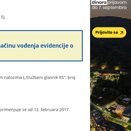
5),
načinu vođenja evidencije o
m nalozima („Službeni glasnik RS”, broj
primenjuje se od 12. februara 2017.