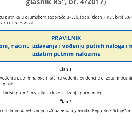
glasnik RS", br. 4/2017)
zu putnika u drumskom saobraćaju („Službeni glasnik RS”, broj 68/1
astrukture donosi
PRAVILNIK
žini, načinu izdavanja i vođenju putnih naloga i 
izdatim putnim nalozima
Član 1.
i vođenju putnih naloga i načinu vođenja evidencije o izdatim putni
i glasi:
e koristi putničko vozilo za koje se izdaje putni nalog;”.
Član 2.
od dana objavljivanja u „Službenom glasniku Republike Srbije”, a 