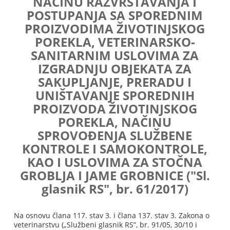
NAČINU RAZVRSTAVANJA I
POSTUPANJA SA SPOREDNIM
PROIZVODIMA ŽIVOTINJSKOG
POREKLA, VETERINARSKO-
SANITARNIM USLOVIMA ZA
IZGRADNJU OBJEKATA ZA
SAKUPLJANJE, PRERADU I
UNIŠTAVANJE SPOREDNIH
PROIZVODA ŽIVOTINJSKOG
POREKLA, NAČINU
SPROVOĐENJA SLUŽBENE
KONTROLE I SAMOKONTROLE,
KAO I USLOVIMA ZA STOČNA
GROBLJA I JAME GROBNICE ("Sl.
glasnik RS", br. 61/2017)
Na osnovu člana 117. stav 3. i člana 137. stav 3. Zakona o
veterinarstvu („Službeni glasnik RS”, br. 91/05, 30/10 i