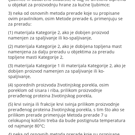
u objekat za proizvodnju hrane za kućne ljubimce;
3) neka od osnovnih metoda prerade koje su propisane
ovim pravilnikom, osim Metode prerade 6, primenjuju se
za preradu:
(1) materijala Kategorije 2, ako je dobijen proizvod
namenjen za spaljivanje ili ko-spaljivanje,
(2) materijala Kategorije 2, ako je dobijena topljena mast
namenjena za dalju preradu u objektima za preradu
topljene masti Kategorije 2,
(3) materijala Kategorije 1 ili materijala Kategorije 2, ako je
dobijen proizvod namenjen za spaljivanje ili ko-
spaljivanje,
(4) sporednih proizvoda životinjskog porekla, osim
poreklom od sisara i riba, prilikom proizvodnje
prerađenog proteina životinjskog porekla,
(5) krvi svinja ili frakcije krvi svinja prilikom proizvodnje
prerađenog proteina životinjskog porekla, s tim što ako se
prilikom prerade primenjuje Metoda prerade 7 u
celokupnoj količini treba da bude postignuta temperatura
od najmanje 80°C;
4) neka od osnovnih metoda prerade koje su propisane