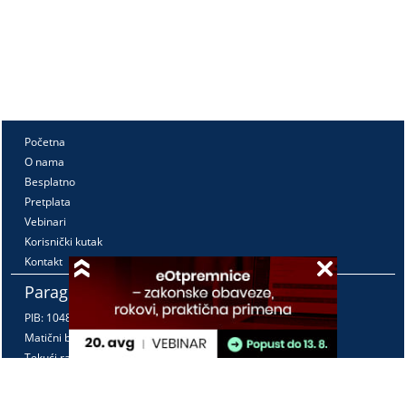
Početna
O nama
Besplatno
Pretplata
Vebinari
Korisnički kutak
Kontakt
Paragraf Lex d.o.o.
PIB: 104830593
Matični broj: 20240156
Tekući račun:
105-3029346-18
160-0000000380290-23