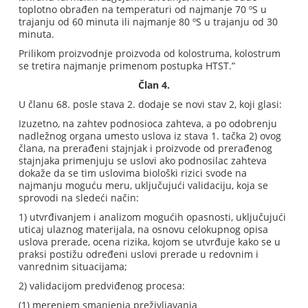
toplotno obrađen na temperaturi od najmanje 70 ºS u
trajanju od 60 minuta ili najmanje 80 ºS u trajanju od 30
minuta.
Prilikom proizvodnje proizvoda od kolostruma, kolostrum
se tretira najmanje primenom postupka HTST.”
Član 4.
U članu 68. posle stava 2. dodaje se novi stav 2, koji glasi:
Izuzetno, na zahtev podnosioca zahteva, a po odobrenju
nadležnog organa umesto uslova iz stava 1. tačka 2) ovog
člana, na prerađeni stajnjak i proizvode od prerađenog
stajnjaka primenjuju se uslovi ako podnosilac zahteva
dokaže da se tim uslovima biološki rizici svode na
najmanju moguću meru, uključujući validaciju, koja se
sprovodi na sledeći način:
1) utvrđivanjem i analizom mogućih opasnosti, uključujući
uticaj ulaznog materijala, na osnovu celokupnog opisa
uslova prerade, ocena rizika, kojom se utvrđuje kako se u
praksi postižu određeni uslovi prerade u redovnim i
vanrednim situacijama;
2) validacijom predviđenog procesa:
(1) merenjem smanjenja preživljavanja