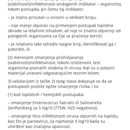
(viabilnosti)/infektivnosti endogenih indikator – organizma,
tokom postupka, pri čemu taj indikator:
– je stalno prisutan u sirovini u velikom broju,
– nije manje otporan na primenjeni postupak toplotne
obrade sa letalnim ishodom, ali nije ni znatno otporniji od
patogenih organizama za čije se praćenje koristi,
– je relativno lako odrediv njegov broj, identifikovati ga i
potvrditi, ili
(2) merenjem smanjenja preživljavanja
(viabilnosti)/infektivnosti, tokom izloženosti, test
organizma poznatih osobina ili virusa, koji su u polazni
materijal uneseni odgovarajućim tesnim telom;
3) validacijom iz tačke 2) ovog stava dokazuje se da se
postupkom postiže opšte smanjenje rizika, i to:
(1) kod toplotnih i hemijskih postupaka:
– smanjenje Enterococcus faecalis ili Salmonella
Senftenberg za 5 log10 (775W, H2S negativno),
– smanjenje titra infektivnosti virusa otpornih na toplotu,
kao što je parvovirus, za najmanje 3 log10 kada su
utvrđeni kao značajna opasnost,