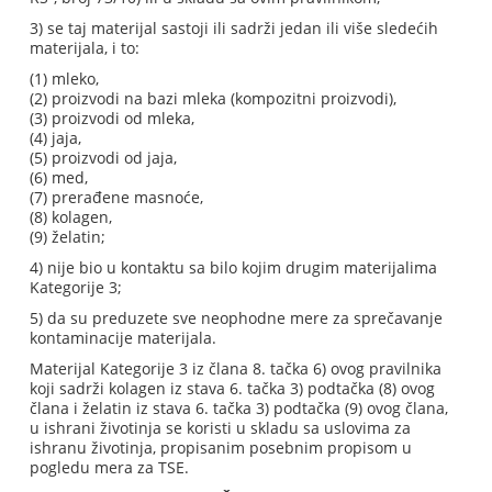
3) se taj materijal sastoji ili sadrži jedan ili više sledećih
materijala, i to:
(1) mleko,
(2) proizvodi na bazi mleka (kompozitni proizvodi),
(3) proizvodi od mleka,
(4) jaja,
(5) proizvodi od jaja,
(6) med,
(7) prerađene masnoće,
(8) kolagen,
(9) želatin;
4) nije bio u kontaktu sa bilo kojim drugim materijalima
Kategorije 3;
5) da su preduzete sve neophodne mere za sprečavanje
kontaminacije materijala.
Materijal Kategorije 3 iz člana 8. tačka 6) ovog pravilnika
koji sadrži kolagen iz stava 6. tačka 3) podtačka (8) ovog
člana i želatin iz stava 6. tačka 3) podtačka (9) ovog člana,
u ishrani životinja se koristi u skladu sa uslovima za
ishranu životinja, propisanim posebnim propisom u
pogledu mera za TSE.