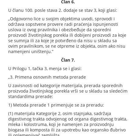
Član 6.
U članu 100. posle stava 2. dodaje se stav 3, koji glasi:
„Odgovorno lice u svojim objektima uvodi, sprovodi i
održava sopstvene provere radi praćenja ispunjenosti
uslova iz ovog pravilnika i obezbeđuje da sporedni
proizvodi životinjskog porekla ili dobijeni proizvodi za koje
se sumnja ili za koje je potvrđeno da nisu u skladu sa
ovim pravilnikom, se ne otpreme iz objekta, osim ako nisu
namenjeni uništenju.”
Član 7.
U Prilogu 1, tačka 3, menja se i glasi:
„3. Primena osnovnih metoda prerade
U zavisnosti od kategorije materijala, prerada sporednih
proizvoda životinjskog porekla vrši se u skladu sa sledećim
standardima prerade:
1) Metoda prerade 1 primenjuje se za preradu:
(1) materijala Kategorije 2, osim stajnjaka, sadržaja
digestivnog trakta odvojenog od organa digestivnog trakta,
mleka i kolostruma, koji je namenjen za proizvodnju
biogasa ili komposta ili za upotrebu kao organsko đubrivo
ili oplemenjivač zemljišta,