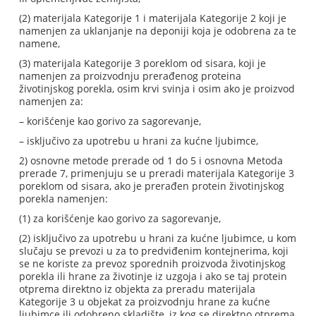
(2) materijala Kategorije 1 i materijala Kategorije 2 koji je
namenjen za uklanjanje na deponiji koja je odobrena za te
namene,
(3) materijala Kategorije 3 poreklom od sisara, koji je
namenjen za proizvodnju prerađenog proteina
životinjskog porekla, osim krvi svinja i osim ako je proizvod
namenjen za:
– korišćenje kao gorivo za sagorevanje,
– isključivo za upotrebu u hrani za kućne ljubimce,
2) osnovne metode prerade od 1 do 5 i osnovna Metoda
prerade 7, primenjuju se u preradi materijala Kategorije 3
poreklom od sisara, ako je prerađen protein životinjskog
porekla namenjen:
(1) za korišćenje kao gorivo za sagorevanje,
(2) isključivo za upotrebu u hrani za kućne ljubimce, u kom
slučaju se prevozi u za to predviđenim kontejnerima, koji
se ne koriste za prevoz sporednih proizvoda životinjskog
porekla ili hrane za životinje iz uzgoja i ako se taj protein
otprema direktno iz objekta za preradu materijala
Kategorije 3 u objekat za proizvodnju hrane za kućne
ljubimce ili odobreno skladište, iz kog se direktno otprema