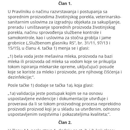
Član 1.
U Pravilniku o načinu razvrstavanja i postupanja sa
sporednim proizvodima životinjskog porekla, veterinarsko-
sanitarnim uslovima za izgradnju objekata za sakupljanje,
preradu i uništavanje sporednih proizvoda životinjskog
porekla, načinu sprovođenja službene kontrole i
samokontrole, kao i uslovima za stočna groblja i jame
grobnice („Službenom glasniku RS”, br. 31/11, 97/13 i
15/15), u članu 4. tačka 1) menja se i glasi:
„1) bela voda jeste mešavina mleka, proizvoda na bazi
mleka ili proizvoda od mleka sa vodom koje se prikuplja
tokom ispiranja mlekarske opreme, uključujući posude
koje se koriste za mleko i proizvode, pre njihovog čišćenja i
dezinfekcije;”.
Posle tačke 1) dodaje se tačka 1a), koja glasi:
„1a) validacija jeste postupak kojim se na osnovu
uspostavljene evidencije i dokumentacije utvrđuje i
proverava da li se tokom proizvodnog procesa neprekidno
proizvodi proizvod koji je u skladu sa utvrđenim, odnosno
uspostavljenim svojstvima i pokazateljima kvaliteta;”.
Član 2.