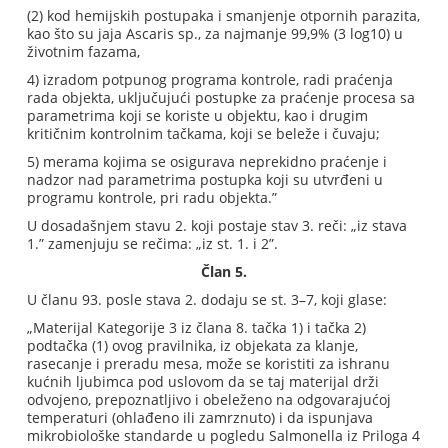
(2) kod hemijskih postupaka i smanjenje otpornih parazita,
kao što su jaja Ascaris sp., za najmanje 99,9% (3 log10) u
životnim fazama,
4) izradom potpunog programa kontrole, radi praćenja
rada objekta, uključujući postupke za praćenje procesa sa
parametrima koji se koriste u objektu, kao i drugim
kritičnim kontrolnim tačkama, koji se beleže i čuvaju;
5) merama kojima se osigurava neprekidno praćenje i
nadzor nad parametrima postupka koji su utvrđeni u
programu kontrole, pri radu objekta.”
U dosadašnjem stavu 2. koji postaje stav 3. reči: „iz stava
1.” zamenjuju se rečima: „iz st. 1. i 2”.
Član 5.
U članu 93. posle stava 2. dodaju se st. 3–7, koji glase:
„Materijal Kategorije 3 iz člana 8. tačka 1) i tačka 2)
podtačka (1) ovog pravilnika, iz objekata za klanje,
rasecanje i preradu mesa, može se koristiti za ishranu
kućnih ljubimca pod uslovom da se taj materijal drži
odvojeno, prepoznatljivo i obeleženo na odgovarajućoj
temperaturi (ohlađeno ili zamrznuto) i da ispunjava
mikrobiološke standarde u pogledu Salmonella iz Priloga 4