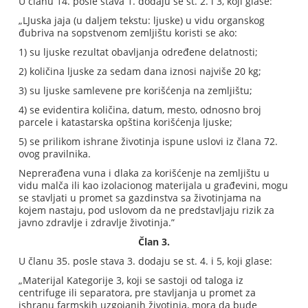
U članu 14. posle stava 1. dodaju se st. 2. i 3, koji glase:
„LJuska jaja (u daljem tekstu: ljuske) u vidu organskog
đubriva na sopstvenom zemljištu koristi se ako:
1) su ljuske rezultat obavljanja određene delatnosti;
2) količina ljuske za sedam dana iznosi najviše 20 kg;
3) su ljuske samlevene pre korišćenja na zemljištu;
4) se evidentira količina, datum, mesto, odnosno broj
parcele i katastarska opština korišćenja ljuske;
5) se prilikom ishrane životinja ispune uslovi iz člana 72.
ovog pravilnika.
Neprerađena vuna i dlaka za korišćenje na zemljištu u
vidu malča ili kao izolacionog materijala u građevini, mogu
se stavljati u promet sa gazdinstva sa životinjama na
kojem nastaju, pod uslovom da ne predstavljaju rizik za
javno zdravlje i zdravlje životinja.”
Član 3.
U članu 35. posle stava 3. dodaju se st. 4. i 5, koji glase:
„Materijal Kategorije 3, koji se sastoji od taloga iz
centrifuge ili separatora, pre stavljanja u promet za
ishranu farmskih uzgojanih životinja, mora da bude