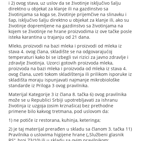
i 2) ovog stava, uz uslov da se životinje isključivo šalju
direktno u objekat za klanje ili na gazdinstvo sa
životinjama sa koga se, životinje prijemčive na slinavku i
šap, isključivo šalju direktno u objekat za klanje ili, ako su
životinje dopremljene na gazdinstvo sa životinjama na
kojem se životinje ne hrane proizvodima iz ove tačke posle
isteka karantina u trajanju od 21 dana.
Mleko, proizvodi na bazi mleka i proizvodi od mleka iz
stava 4. ovog člana, skladište se na odgovarajućoj
temperaturi kako bi se izbegli svi rizici za javno zdravlje i
zdravlje životinja. Uzorci gotovih proizvoda mleka,
proizvoda na bazi mleka i proizvoda od mleka iz stava 4.
ovog člana, uzeti tokom skladištenja ili prilikom isporuke iz
skladišta moraju ispunjavati najmanje mikrobiološke
standarde iz Priloga 3 ovog pravilnika.
Materijal Kategorije 3 iz člana 8. tačka 6) ovog pravilnika
može se u Republici Srbiji upotrebljavati za ishranu
životinja iz uzgoja (osim krznašica) bez prethodne
primene bilo kakvog tretmana, pod uslovom da:
1) ne potiče iz restorana, kuhinja, keteringa;
2) je taj materijal prerađen u skladu sa članom 3. tačka 11)
Pravilnika o uslovima higijene hrane („Službeni glasnik
RS”, broj 73/10) ili u skladu sa ovim pravilnikom;