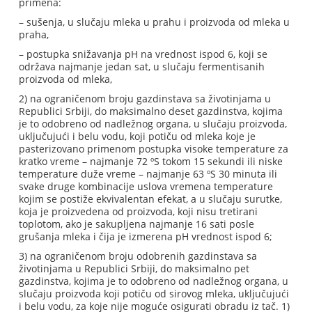
primena:
– sušenja, u slučaju mleka u prahu i proizvoda od mleka u
praha,
– postupka snižavanja pH na vrednost ispod 6, koji se
održava najmanje jedan sat, u slučaju fermentisanih
proizvoda od mleka,
2) na ograničenom broju gazdinstava sa životinjama u
Republici Srbiji, do maksimalno deset gazdinstva, kojima
je to odobreno od nadležnog organa, u slučaju proizvoda,
uključujući i belu vodu, koji potiču od mleka koje je
pasterizovano primenom postupka visoke temperature za
kratko vreme – najmanje 72 ºS tokom 15 sekundi ili niske
temperature duže vreme – najmanje 63 ºS 30 minuta ili
svake druge kombinacije uslova vremena temperature
kojim se postiže ekvivalentan efekat, a u slučaju surutke,
koja je proizvedena od proizvoda, koji nisu tretirani
toplotom, ako je sakupljena najmanje 16 sati posle
grušanja mleka i čija je izmerena pH vrednost ispod 6;
3) na ograničenom broju odobrenih gazdinstava sa
životinjama u Republici Srbiji, do maksimalno pet
gazdinstva, kojima je to odobreno od nadležnog organa, u
slučaju proizvoda koji potiču od sirovog mleka, uključujući
i belu vodu, za koje nije moguće osigurati obradu iz tač. 1)