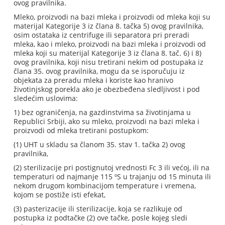
ovog pravilnika.
Mleko, proizvodi na bazi mleka i proizvodi od mleka koji su
materijal Kategorije 3 iz člana 8. tačka 5) ovog pravilnika,
osim ostataka iz centrifuge ili separatora pri preradi
mleka, kao i mleko, proizvodi na bazi mleka i proizvodi od
mleka koji su materijal Kategorije 3 iz člana 8. tač. 6) i 8)
ovog pravilnika, koji nisu tretirani nekim od postupaka iz
člana 35. ovog pravilnika, mogu da se isporučuju iz
objekata za preradu mleka i koriste kao hranivo
životinjskog porekla ako je obezbeđena sledljivost i pod
sledećim uslovima:
1) bez ograničenja, na gazdinstvima sa životinjama u
Republici Srbiji, ako su mleko, proizvodi na bazi mleka i
proizvodi od mleka tretirani postupkom:
(1) UHT u skladu sa članom 35. stav 1. tačka 2) ovog
pravilnika,
(2) sterilizacije pri postignutoj vrednosti Fc 3 ili većoj, ili na
temperaturi od najmanje 115 ºS u trajanju od 15 minuta ili
nekom drugom kombinacijom temperature i vremena,
kojom se postiže isti efekat,
(3) pasterizacije ili sterilizacije, koja se razlikuje od
postupka iz podtačke (2) ove tačke, posle kojeg sledi