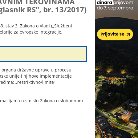
PRAVNIM TEKOVINAMA
asnik RS", br. 13/2017)
3. stav 3. Zakona o Vladi („Službeni
elarije za evropske integracije,
ad organa državne uprave u procesu
ske unije i njihove implementacije
rečima: „restriktivno/limite”.
nformacijama u smislu Zakona o slobodnom