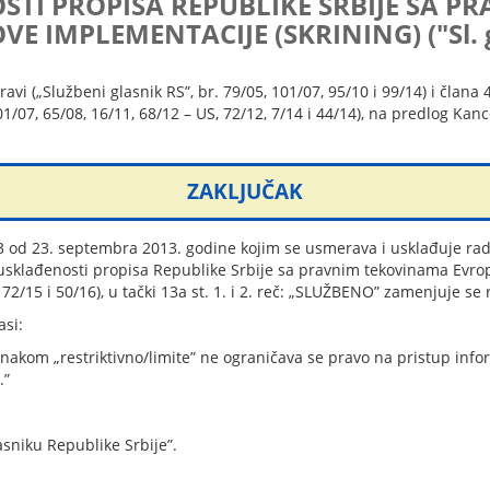
STI PROPISA REPUBLIKE SRBIJE SA 
VE IMPLEMENTACIJE (SKRINING) ("Sl. gl
i („Službeni glasnik RS”, br. 79/05, 101/07, 95/10 i 99/14) i člana 4
01/07, 65/08, 16/11, 68/12 – US, 72/12, 7/14 i 44/14), na predlog Kanc
ZAKLJUČAK
13 od 23. septembra 2013. godine kojim se usmerava i usklađuje r
usklađenosti propisa Republike Srbije sa pravnim tekovinama Evrop
, 72/15 i 50/16), u tački 13a st. 1. i 2. reč: „SLUŽBENO” zamenjuje se 
asi:
znakom „restriktivno/limite” ne ograničava se pravo na pristup i
.”
asniku Republike Srbije”.