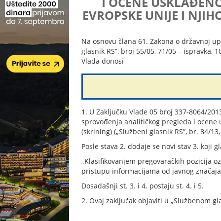
I OCENE USKLAĐENO
EVROPSKE UNIJE I NJIHO
Na osnovu člana 61. Zakona o državnoj uprav
glasnik RS”, broj 55/05, 71/05 – ispravka, 1
Vlada donosi
1. U Zaključku Vlade 05 broj 337-8064/20
sprovođenja analitičkog pregleda i ocene 
(skrining) („Službeni glasnik RS”, br. 84/13
Posle stava 2. dodaje se novi stav 3. koji gl
„Klasifikovanjem pregovaračkih pozicija o
pristupu informacijama od javnog značaja
Dosadašnji st. 3. i 4. postaju st. 4. i 5.
2. Ovaj zaključak objaviti u „Službenom gl