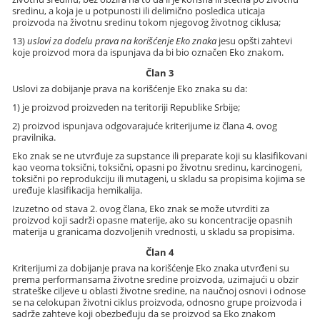
sredinu, a koja je u potpunosti ili delimično posledica uticaja
proizvoda na životnu sredinu tokom njegovog životnog ciklusa;
13)
uslovi za dodelu prava na korišćenje Eko znaka
jesu opšti zahtevi
koje proizvod mora da ispunjava da bi bio označen Eko znakom.
Član 3
Uslovi za dobijanje prava na korišćenje Eko znaka su da:
1) je proizvod proizveden na teritoriji Republike Srbije;
2) proizvod ispunjava odgovarajuće kriterijume iz člana 4. ovog
pravilnika.
Eko znak se ne utvrđuje za supstance ili preparate koji su klasifikovani
kao veoma toksični, toksični, opasni po životnu sredinu, karcinogeni,
toksični po reprodukciju ili mutageni, u skladu sa propisima kojima se
uređuje klasifikacija hemikalija.
Izuzetno od stava 2. ovog člana, Eko znak se može utvrditi za
proizvod koji sadrži opasne materije, ako su koncentracije opasnih
materija u granicama dozvoljenih vrednosti, u skladu sa propisima.
Član 4
Kriterijumi za dobijanje prava na korišćenje Eko znaka utvrđeni su
prema performansama životne sredine proizvoda, uzimajući u obzir
strateške ciljeve u oblasti životne sredine, na naučnoj osnovi i odnose
se na celokupan životni ciklus proizvoda, odnosno grupe proizvoda i
sadrže zahteve koji obezbeđuju da se proizvod sa Eko znakom