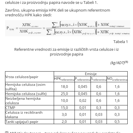
celuloze i za proizvodnju papira navode se u Tabeli 1.
Završno, ukupna emisija HPK deli se ukupnom referentnom
vrednošću HPK kako sledi:
Tabela 1
Referentne vrednosti za emisije iz različitih vrsta celuloze i iz
proizvodnje papira
(1)
(kg/ADT)
Emisije
Vrsta celuloze/papir
HPK
P
S
NO
referentna
referentna
referentna
xreferentna
Hemijska celuloza (osim
18,0
0,045
0,6
1,6
sulfita)
Hemijska celuloza (sulfit)
25,0
0,045
0,6
1,6
Neizbeljena hemijska
10,0
0,02
0,6
1,6
celuloza
CTMP
15,0
0,01
0,3
0,3
Celuloza iz recikliranih
3,0
0,01
0,03
0,3
vlakana
Tanki upijajući papir
2,0
0,01
0,03
0,5
(1)