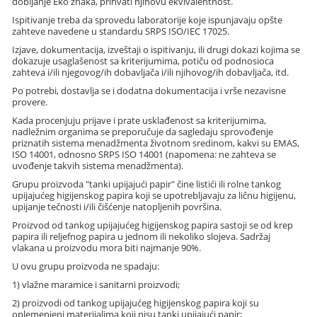
dobijanje Eko znaka, prihvati njihovu ekvivalentnost.
Ispitivanje treba da sprovedu laboratorije koje ispunjavaju opšte
zahteve navedene u standardu SRPS ISO/IEC 17025.
Izjave, dokumentacija, izveštaji o ispitivanju, ili drugi dokazi kojima se
dokazuje usaglašenost sa kriterijumima, potiču od podnosioca
zahteva i/ili njegovog/ih dobavljača i/ili njihovog/ih dobavljača, itd.
Po potrebi, dostavlja se i dodatna dokumentacija i vrše nezavisne
provere.
Kada procenjuju prijave i prate usklađenost sa kriterijumima,
nadležnim organima se preporučuje da sagledaju sprovođenje
priznatih sistema menadžmenta životnom sredinom, kakvi su EMAS,
ISO 14001, odnosno SRPS ISO 14001 (napomena: ne zahteva se
uvođenje takvih sistema menadžmenta).
Grupu proizvoda "tanki upijajući papir" čine listići ili rolne tankog
upijajućeg higijenskog papira koji se upotrebljavaju za ličnu higijenu,
upijanje tečnosti i/ili čišćenje natopljenih površina.
Proizvod od tankog upijajućeg higijenskog papira sastoji se od krep
papira ili reljefnog papira u jednom ili nekoliko slojeva. Sadržaj
vlakana u proizvodu mora biti najmanje 90%.
U ovu grupu proizvoda ne spadaju:
1) vlažne maramice i sanitarni proizvodi;
2) proizvodi od tankog upijajućeg higijenskog papira koji su
oplemenjeni materijalima koji nisu tanki upijajući papir;