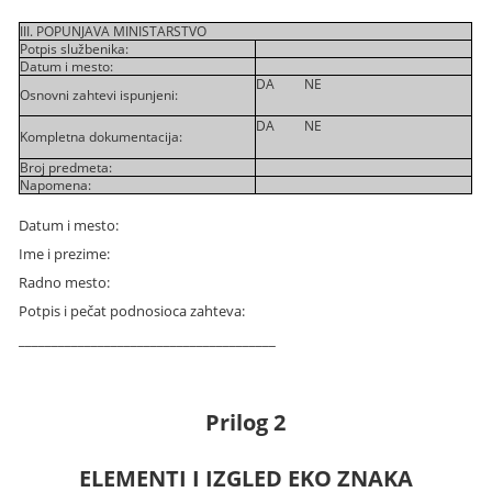
III. POPUNJAVA MINISTARSTVO
Potpis službenika:
Datum i mesto:
DA NE
Osnovni zahtevi ispunjeni:
DA NE
Kompletna dokumentacija:
Broj predmeta:
Napomena:
Datum i mesto:
Ime i prezime:
Radno mesto:
Potpis i pečat podnosioca zahteva:
_______________________________________
Prilog 2
ELEMENTI I IZGLED EKO ZNAKA