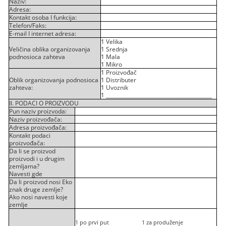
Naziv:
Adresa:
Kontakt osoba I funkcija:
Telefon/Faks:
E-mail I internet adresa:
1
Velika
Veličina oblika organizovanja
1
Srednja
podnosioca zahteva
1
Mala
1
Mikro
1
Proizvođač
Oblik organizovanja podnosioca
1
Distributer
zahteva:
1
Uvoznik
1
__________________________________________
II. PODACI O PROIZVODU
Pun naziv proizvoda:
Naziv proizvođača:
Adresa proizvođača:
Kontakt podaci
proizvođača:
Da li se proizvod
proizvodi i u drugim
zemljama?
Navesti gde
Da li proizvod nosi Eko
znak druge zemlje?
Ako nosi navesti koje
zemlje
1
po prvi put
1
za produženje