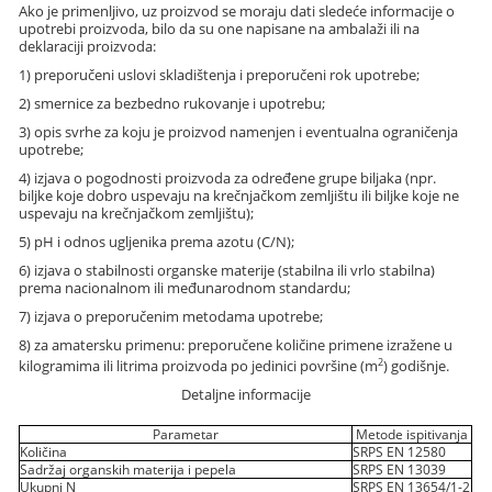
Ako je primenljivo, uz proizvod se moraju dati sledeće informacije o
upotrebi proizvoda, bilo da su one napisane na ambalaži ili na
deklaraciji proizvoda:
1) preporučeni uslovi skladištenja i preporučeni rok upotrebe;
2) smernice za bezbedno rukovanje i upotrebu;
3) opis svrhe za koju je proizvod namenjen i eventualna ograničenja
upotrebe;
4) izjava o pogodnosti proizvoda za određene grupe biljaka (npr.
biljke koje dobro uspevaju na krečnjačkom zemljištu ili biljke koje ne
uspevaju na krečnjačkom zemljištu);
5) pH i odnos ugljenika prema azotu (C/N);
6) izjava o stabilnosti organske materije (stabilna ili vrlo stabilna)
prema nacionalnom ili međunarodnom standardu;
7) izjava o preporučenim metodama upotrebe;
8) za amatersku primenu: preporučene količine primene izražene u
2
kilogramima ili litrima proizvoda po jedinici površine (m
) godišnje.
Detaljne informacije
Parametar
Metode ispitivanja
Količina
SRPS EN 12580
Sadržaj organskih materija i pepela
SRPS EN 13039
Ukupni N
SRPS EN 13654/1-2