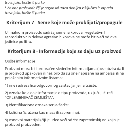
travnjaka, bašte ili parka.
2
Za one proizvode čiji je organski udeo dobijen isključivo iz otpada
travnjaka, bašte ili parka.
Kriterijum 7 - Seme koje može proklijati/propagule
U finalnom proizvodu sadržaj semena korova i vegetativnih
reproduktivnih delova agresivnih korova ne može biti veći od dve
jedinice po litru.
Kriterijum 8 - Informacije koje se daju uz proizvod
Opšte informacije
Proizvod mora biti propraćen sledećim informacijama (bez obzira da li
je proizvod upakovan ili ne), bilo da su one napisane na ambalaži ili na
priloženim informativnim listama:
1) ime i adresa lica odgovornog za stavljanje na tržište;
2) oznaka koja daje informacije o tipu proizvoda, uključujući reči
"OPLEMENJIVAČ ZEMLJIŠTA";
3) identifikaciona oznaka serije/šarže;
4) količina (izražena kao masa ili zapremina);
5) osnovni materijali (čiji je udeo veći od 5% zapreminski) od kojih je
proizvod proizveden.