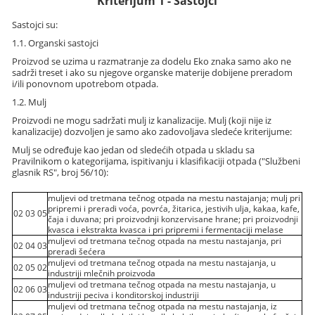
Kriterijum 1 - Sastojci
Sastojci su:
1.1. Organski sastojci
Proizvod se uzima u razmatranje za dodelu Eko znaka samo ako ne
sadrži treset i ako su njegove organske materije dobijene preradom
i/ili ponovnom upotrebom otpada.
1.2. Mulj
Proizvodi ne mogu sadržati mulj iz kanalizacije. Mulj (koji nije iz
kanalizacije) dozvoljen je samo ako zadovoljava sledeće kriterijume:
Mulj se određuje kao jedan od sledećih otpada u skladu sa
Pravilnikom o kategorijama, ispitivanju i klasifikaciji otpada ("Službeni
glasnik RS", broj 56/10):
muljevi od tretmana tečnog otpada na mestu nastajanja; mulj pri
pripremi i preradi voća, povrća, žitarica, jestivih ulja, kakaa, kafe,
02 03 05
čaja i duvana; pri proizvodnji konzervisane hrane; pri proizvodnji
kvasca i ekstrakta kvasca i pri pripremi i fermentaciji melase
muljevi od tretmana tečnog otpada na mestu nastajanja, pri
02 04 03
preradi šećera
muljevi od tretmana tečnog otpada na mestu nastajanja, u
02 05 02
industriji mlečnih proizvoda
muljevi od tretmana tečnog otpada na mestu nastajanja, u
02 06 03
industriji peciva i konditorskoj industriji
muljevi od tretmana tečnog otpada na mestu nastajanja, iz