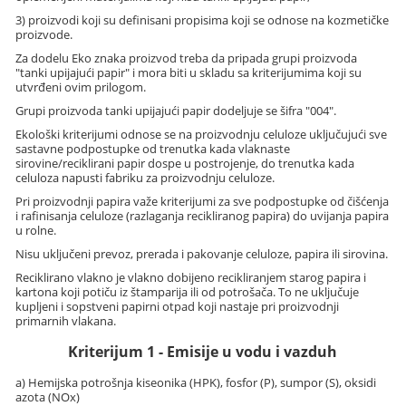
3) proizvodi koji su definisani propisima koji se odnose na kozmetičke
proizvode.
Za dodelu Eko znaka proizvod treba da pripada grupi proizvoda
"tanki upijajući papir" i mora biti u skladu sa kriterijumima koji su
utvrđeni ovim prilogom.
Grupi proizvoda tanki upijajući papir dodeljuje se šifra "004".
Ekološki kriterijumi odnose se na proizvodnju celuloze uključujući sve
sastavne podpostupke od trenutka kada vlaknaste
sirovine/reciklirani papir dospe u postrojenje, do trenutka kada
celuloza napusti fabriku za proizvodnju celuloze.
Pri proizvodnji papira važe kriterijumi za sve podpostupke od čišćenja
i rafinisanja celuloze (razlaganja recikliranog papira) do uvijanja papira
u rolne.
Nisu uključeni prevoz, prerada i pakovanje celuloze, papira ili sirovina.
Reciklirano vlakno je vlakno dobijeno recikliranjem starog papira i
kartona koji potiču iz štamparija ili od potrošača. To ne uključuje
kupljeni i sopstveni papirni otpad koji nastaje pri proizvodnji
primarnih vlakana.
Kriterijum 1 - Emisije u vodu i vazduh
a) Hemijska potrošnja kiseonika (HPK), fosfor (P), sumpor (S), oksidi
azota (NOx)