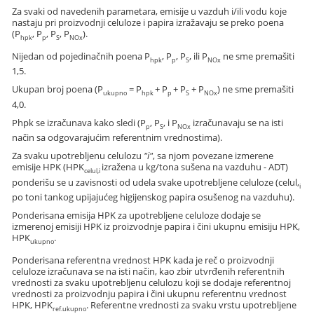
Za svaki od navedenih parametara, emisije u vazduh i/ili vodu koje
nastaju pri proizvodnji celuloze i papira izražavaju se preko poena
(P
, P
, P
, P
).
hpk
p
S
NOx
Nijedan od pojedinačnih poena P
, P
, P
, ili P
ne sme premašiti
hpk
p
S
NOx
1,5.
Ukupan broj poena (P
= P
+ P
+ P
+ P
) ne sme premašiti
ukupno
hpk
p
S
NOx
4,0.
Phpk se izračunava kako sledi (P
, P
, i P
izračunavaju se na isti
p
S
NOx
način sa odgovarajućim referentnim vrednostima).
Za svaku upotrebljenu celulozu
"i"
, sa njom povezane izmerene
emisije HPK (HPK
izražena u kg/tona sušena na vazduhu - ADT)
celul,i
ponderišu se u zavisnosti od udela svake upotrebljene celuloze (celul,
i
po toni tankog upijajućeg higijenskog papira osušenog na vazduhu).
Ponderisana emisija HPK za upotrebljene celuloze dodaje se
izmerenoj emisiji HPK iz proizvodnje papira i čini ukupnu emisiju HPK,
HPK
.
ukupno
Ponderisana referentna vrednost HPK kada je reč o proizvodnji
celuloze izračunava se na isti način, kao zbir utvrđenih referentnih
vrednosti za svaku upotrebljenu celulozu koji se dodaje referentnoj
vrednosti za proizvodnju papira i čini ukupnu referentnu vrednost
HPK, HPK
. Referentne vrednosti za svaku vrstu upotrebljene
ref.ukupno