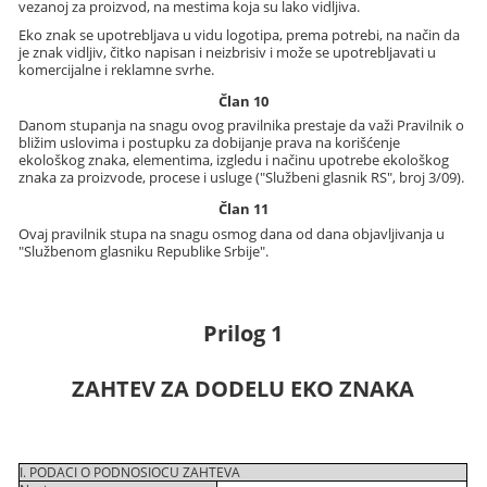
vezanoj za proizvod, na mestima koja su lako vidljiva.
Eko znak se upotrebljava u vidu logotipa, prema potrebi, na način da
je znak vidljiv, čitko napisan i neizbrisiv i može se upotrebljavati u
komercijalne i reklamne svrhe.
Član 10
Danom stupanja na snagu ovog pravilnika prestaje da važi Pravilnik o
bližim uslovima i postupku za dobijanje prava na korišćenje
ekološkog znaka, elementima, izgledu i načinu upotrebe ekološkog
znaka za proizvode, procese i usluge ("Službeni glasnik RS", broj 3/09).
Član 11
Ovaj pravilnik stupa na snagu osmog dana od dana objavljivanja u
"Službenom glasniku Republike Srbije".
Prilog 1
ZAHTEV ZA DODELU EKO ZNAKA
I. PODACI O PODNOSIOCU ZAHTEVA