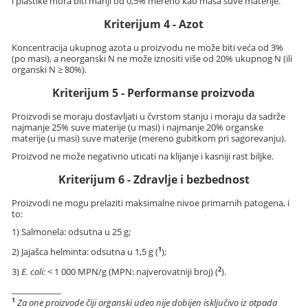
i plastike mora biti manji od 0,5% mereno kao masa suve materije.
Kriterijum 4 - Azot
Koncentracija ukupnog azota u proizvodu ne može biti veća od 3%
(po masi), a neorganski N ne može iznositi više od 20% ukupnog N (ili
organski N ≥ 80%).
Kriterijum 5 - Performanse proizvoda
Proizvodi se moraju dostavljati u čvrstom stanju i moraju da sadrže
najmanje 25% suve materije (u masi) i najmanje 20% organske
materije (u masi) suve materije (mereno gubitkom pri sagorevanju).
Proizvod ne može negativno uticati na klijanje i kasniji rast biljke.
Kriterijum 6 - Zdravlje i bezbednost
Proizvodi ne mogu prelaziti maksimalne nivoe primarnih patogena, i
to:
1) Salmonela: odsutna u 25 g;
1
2) Jajašca helminta: odsutna u 1,5 g (
);
2
3)
E. coli:
< 1 000 MPN/g (MPN: najverovatniji broj) (
).
____________
1
Za one proizvode čiji organski udeo nije dobijen isključivo iz otpada