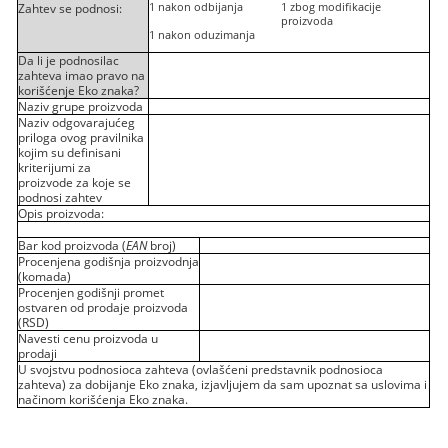
1
nakon odbijanja
1
zbog modifikacije
Zahtev se podnosi:
proizvoda
1
nakon oduzimanja
Da li je podnosilac
zahteva imao pravo na
korišćenje Eko znaka?
Naziv grupe proizvoda
Naziv odgovarajućeg
priloga ovog pravilnika
kojim su definisani
kriterijumi za
proizvode za koje se
podnosi zahtev
Opis proizvoda:
Bar kod proizvoda (
EAN
broj)
Procenjena godišnja proizvodnja
(komada)
Procenjen godišnji promet
ostvaren od prodaje proizvoda
(RSD)
Navesti cenu proizvoda u
prodaji
U svojstvu podnosioca zahteva (ovlašćeni predstavnik podnosioca
zahteva) za dobijanje Eko znaka, izjavljujem da sam upoznat sa uslovima i
načinom korišćenja Eko znaka.