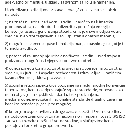
adekvatno primenjuje, u skladu sa svrhom za koju je namenjen.
U određivanju kriterijuma iz stava 1. ovog člana, uzima se u obzir
naročito:
1) najznačajniji uticaj na životnu sredinu, naročito na klimatske
promene, uticaj na prirodu i biodiverzitet, potrošnju energije i
korišćenje resursa, generisanje otpada, emisije u sve medije životne
sredine, sve vrste zagađivanja kao i ispuštanja opasnih materija;
2) mogućnost zamene opasnih materija manje opasnim, gde god je to
tehnički izvodljivo;
3) potencijal za umanjenje uticaja na životnu sredinu usled trajnosti
proizvoda i mogućnosti njegove ponovne upotrebe;
4) odnos između koristi po životnu sredinu i opterećenja po životnu
sredinu, uključujući i aspekte bezbednosti i zdravlja ljudi u različitim
fazama životnog ciklusa proizvoda;
5) socijalni i etički aspekti kroz pozivanje na međunarodne konvencije
i sporazume, kao i na odgovarajuće srpske standarde, odnosno, ako
nema objavljenih srpskih standarda, kroz pozivanje na
međunarodne, evropske ili nacionalne standarde drugih država i na
kodekse ponašanja, gde je to moguće;
6) kriterijum uspostavljen za druge oznake o zaštiti životne sredine,
naročito one zvanično priznate, nacionalno ili regionalno, za SRPS ISO
14024 tip I oznake o zaštiti životne sredine, u slučajevima kada
postoje za konkretnu grupu proizvoda.