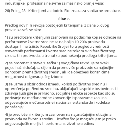
industrijske i profesionalne svrhe za mašinsko pranje veša;
26) Prilog 28 - Kriterijumi za dodelu Eko znaka za sanitarne armature.
Član 6
Predlog novih ili revizija postojećih kriterijuma iz člana 5. ovog
pravilnika vrši se ako:
1) su predloženi kriterijumi zasnovani na podacima koji se odnose na
performanse životne sredine za najboljih 10-20% proizvoda
dostupnih na tržištu Republike Srbije i to u pogledu vrednosti
ostvarenih performansi životne sredine tokom svih faza životnog
ciklusa tih proizvoda, u trenutku podnošenja predloga kriterijuma;
2) se procenat iz stava 1. tačka 1) ovog člana utvrđuje za svaki
pojedinačni slučaj, sa ciljem da promoviše proizvode sa najboljim
odnosom prema životnoj sredini, ali i da obezbedi korisnicima
mogućnost odgovarajućeg izbora;
3) se uzme u obzir odnos između koristi po životnu sredinu i
opterećenja po životnu sredinu, uključujući i aspekte bezbednosti i
zdravlja ljudi gde je prikladno, socijalne i etičke aspekte kao što su
pozivanje na međunarodne konvencije i sporazume kao i na
odgovarajuće međunarodne i nacionalne standarde i kodekse
ponašanja;
4) je predloženi kriterijum zasnovan na najznačajnijim uticajima
proizvoda na životnu sredinu i izražen što je moguće jasnije preko
odgovarajućih merljivih performansi životne sredine;