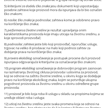
5)
kriterijumi za dodelu Eko znaka
jesu dokumenti koji uspostavljaju
posebne zahteve koje proizvod mora da ispunjava da bi bio označen
Eko znakom;
6)
nosilac Eko znaka
je podnosilac zahteva kome je odobreno pravo
na korišćenje Eko znaka;
7)
performansa životne sredine
je rezultat upravljanja onim
karakteristikama proizvoda koje imaju uticaja na životnu sredinu, a
koje sprovodi proizvođač;
8)
podnosilac zahteva
jeste bilo koji proizvođač, isporučilac usluge,
trgovac na veliko ili prodavac na malo koji podnosi zahtev za
dobijanje prava na korišćenje Eko znaka;
9)
provera ekološkog označavanja
je postupak procene da li proizvod
ispunjava odgovarajuće kriterijume za označavanje Eko znakom;
10)
program ekološkog označavanja
je dobrovoljni program zasnovan
na razmatranju životnog ciklusa proizvoda i uslovima za proizvod,
koji se odnose na zaštitu životne sredine, u okviru koga se dodeljuje
pravo na korišćenje ekološkog znaka, kojim se potvrđuje ukupna
pogodnost proizvoda za životnu sredinu u okviru određene grupe
proizvoda;
11)
proizvod
je bilo koja roba ili usluga u skladu sa propisima kojima se
uređuje oblast roba i usluga;
12)
uticaj na životnu sredinu
jeste svaka promena koja se odnosi na
životnu sredinu, bez obzira na to da li je korisna ili štetna po životnu