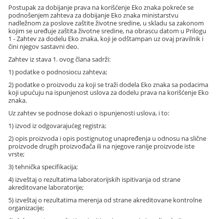
Postupak za dobijanje prava na korišćenje Eko znaka pokreće se
podnošenjem zahteva za dobijanje Eko znaka ministarstvu
nadležnom za poslove zaštite životne sredine, u skladu sa zakonom
kojim se uređuje zaštita životne sredine, na obrascu datom u Prilogu
1 - Zahtev za dodelu Eko znaka, koji je odštampan uz ovaj pravilnik i
čini njegov sastavni deo.
Zahtev iz stava 1. ovog člana sadrži:
1) podatke o podnosiocu zahteva;
2) podatke o proizvodu za koji se traži dodela Eko znaka sa podacima
koji upućuju na ispunjenost uslova za dodelu prava na korišćenje Eko
znaka.
Uz zahtev se podnose dokazi o ispunjenosti uslova, i to:
1) izvod iz odgovarajućeg registra;
2) opis proizvoda i opis postignutog unapređenja u odnosu na slične
proizvode drugih proizvođača ili na njegove ranije proizvode iste
vrste;
3) tehnička specifikacija;
4) izveštaj o rezultatima laboratorijskih ispitivanja od strane
akreditovane laboratorije;
5) izveštaj o rezultatima merenja od strane akreditovane kontrolne
organizacije;