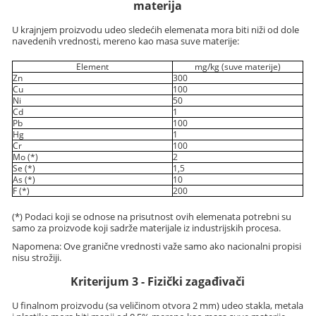
materija
U krajnjem proizvodu udeo sledećih elemenata mora biti niži od dole
navedenih vrednosti, mereno kao masa suve materije:
Element
mg/kg (suve materije)
Zn
300
Cu
100
Ni
50
Cd
1
Pb
100
Hg
1
Cr
100
Mo (*)
2
Se (*)
1,5
As (*)
10
F (*)
200
(*) Podaci koji se odnose na prisutnost ovih elemenata potrebni su
samo za proizvode koji sadrže materijale iz industrijskih procesa.
Napomena: Ove granične vrednosti važe samo ako nacionalni propisi
nisu strožiji.
Kriterijum 3 - Fizički zagađivači
U finalnom proizvodu (sa veličinom otvora 2 mm) udeo stakla, metala