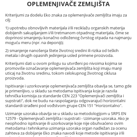
OPLEMENJIVAČE ZEMLJIŠTA
Kriterijumi za dodelu Eko znaka za oplemenjivače zemljišta imaju za
cilj:
1) upotrebu obnovljivih materijala i/ili reciklažu organskih materija
dobijenih sakupljanjem i/ili tretmanom otpadnog materijala, čime se
doprinosi smanjenju konačno odloženog čvrstog otpada na najmanju
moguću meru (npr. na deponiji);
2) smanjenje nanošenja štete životnoj sredini ili rizika od teških
metala i drugih opasnih jedinjenja usled primene proizvoda.
Kriterijumi dati u ovom prilogu su utvrđeni po nivoima kojima se
promoviše označavanje oplemenjivača zemljišta koji imaju manji
uticaj na životnu sredinu, tokom celokupnog životnog ciklusa
proizvoda.
Ispitivanje i uzorkovanje oplemenjivača zemljišta obavlja se, tamo gde
je primenljivo, u skladu sa metodama ispitivanja koje je razvila
tehnička komisija za standarde CEN 223 "Oplemenjivači zemljišta i
supstrati", dok ne budu na raspolaganju odgovarajući horizontalni
standardi izrađeni pod vođstvom grupe CEN 151 "Horizontalno".
Uzimanje uzoraka obavlja se u skladu sa metodologijom u SRPS EN
12579 - Oplemenjivači zemljišta i supstrati - Uzimanje uzoraka. Ako je
neophodno ispitivanje ili uzorkovanje koje nije obuhvaćeno ovim
metodama i tehnikama uzimanja uzoraka organ nadležan za ocenu
zahteva za dobijanje Eko znaka navodi koje metode ispitivanja i/ili