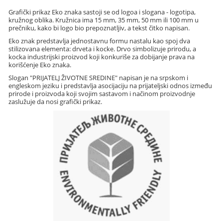
Grafički prikaz Eko znaka sastoji se od logoa i slogana - logotipa,
kružnog oblika. Kružnica ima 15 mm, 35 mm, 50 mm ili 100 mm u
prečniku, kako bi logo bio prepoznatljiv, a tekst čitko napisan.
Eko znak predstavlja jednostavnu formu nastalu kao spoj dva
stilizovana elementa: drveta i kocke. Drvo simbolizuje prirodu, a
kocka industrijski proizvod koji konkuriše za dobijanje prava na
korišćenje Eko znaka.
Slogan "PRIJATELJ ŽIVOTNE SREDINE" napisan je na srpskom i
engleskom jeziku i predstavlja asocijaciju na prijateljski odnos između
prirode i proizvoda koji svojim sastavom i načinom proizvodnje
zaslužuje da nosi grafički prikaz.