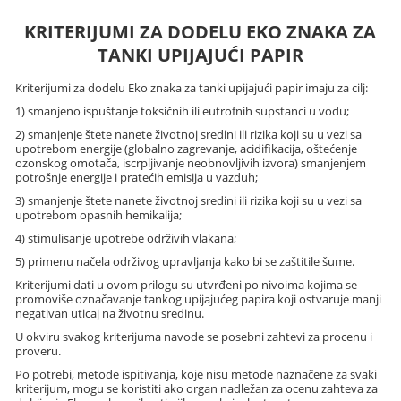
KRITERIJUMI ZA DODELU EKO ZNAKA ZA
TANKI UPIJAJUĆI PAPIR
Kriterijumi za dodelu Eko znaka za tanki upijajući papir imaju za cilj:
1) smanjeno ispuštanje toksičnih ili eutrofnih supstanci u vodu;
2) smanjenje štete nanete životnoj sredini ili rizika koji su u vezi sa
upotrebom energije (globalno zagrevanje, acidifikacija, oštećenje
ozonskog omotača, iscrpljivanje neobnovljivih izvora) smanjenjem
potrošnje energije i pratećih emisija u vazduh;
3) smanjenje štete nanete životnoj sredini ili rizika koji su u vezi sa
upotrebom opasnih hemikalija;
4) stimulisanje upotrebe održivih vlakana;
5) primenu načela održivog upravljanja kako bi se zaštitile šume.
Kriterijumi dati u ovom prilogu su utvrđeni po nivoima kojima se
promoviše označavanje tankog upijajućeg papira koji ostvaruje manji
negativan uticaj na životnu sredinu.
U okviru svakog kriterijuma navode se posebni zahtevi za procenu i
proveru.
Po potrebi, metode ispitivanja, koje nisu metode naznačene za svaki
kriterijum, mogu se koristiti ako organ nadležan za ocenu zahteva za