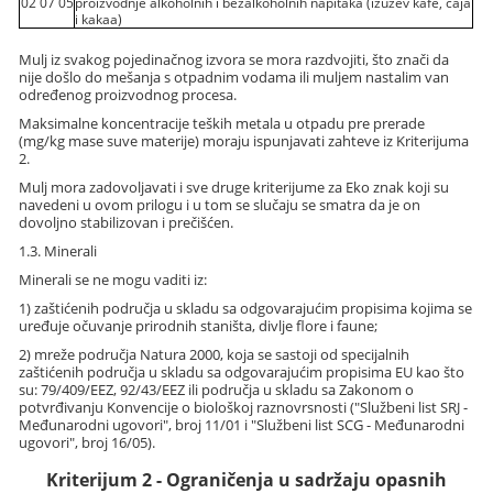
02 07 05
proizvodnje alkoholnih i bezalkoholnih napitaka (izuzev kafe, čaja
i kakaa)
Mulj iz svakog pojedinačnog izvora se mora razdvojiti, što znači da
nije došlo do mešanja s otpadnim vodama ili muljem nastalim van
određenog proizvodnog procesa.
Maksimalne koncentracije teških metala u otpadu pre prerade
(mg/kg mase suve materije) moraju ispunjavati zahteve iz Kriterijuma
2.
Mulj mora zadovoljavati i sve druge kriterijume za Eko znak koji su
navedeni u ovom prilogu i u tom se slučaju se smatra da je on
dovoljno stabilizovan i prečišćen.
1.3. Minerali
Minerali se ne mogu vaditi iz:
1) zaštićenih područja u skladu sa odgovarajućim propisima kojima se
uređuje očuvanje prirodnih staništa, divlje flore i faune;
2) mreže područja Natura 2000, koja se sastoji od specijalnih
zaštićenih područja u skladu sa odgovarajućim propisima EU kao što
su: 79/409/EEZ, 92/43/EEZ ili područja u skladu sa Zakonom o
potvrđivanju Konvencije o biološkoj raznovrsnosti ("Službeni list SRJ -
Međunarodni ugovori", broj 11/01 i "Službeni list SCG - Međunarodni
ugovori", broj 16/05).
Kriterijum 2 - Ograničenja u sadržaju opasnih