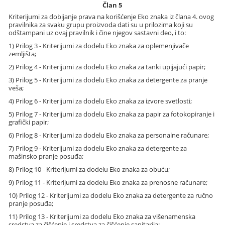
Član 5
Kriterijumi za dobijanje prava na korišćenje Eko znaka iz člana 4. ovog
pravilnika za svaku grupu proizvoda dati su u prilozima koji su
odštampani uz ovaj pravilnik i čine njegov sastavni deo, i to:
1) Prilog 3 - Kriterijumi za dodelu Eko znaka za oplemenjivače
zemljišta;
2) Prilog 4 - Kriterijumi za dodelu Eko znaka za tanki upijajući papir;
3) Prilog 5 - Kriterijumi za dodelu Eko znaka za detergente za pranje
veša;
4) Prilog 6 - Kriterijumi za dodelu Eko znaka za izvore svetlosti;
5) Prilog 7 - Kriterijumi za dodelu Eko znaka za papir za fotokopiranje i
grafički papir;
6) Prilog 8 - Kriterijumi za dodelu Eko znaka za personalne računare;
7) Prilog 9 - Kriterijumi za dodelu Eko znaka za detergente za
mašinsko pranje posuđa;
8) Prilog 10 - Kriterijumi za dodelu Eko znaka za obuću;
9) Prilog 11 - Kriterijumi za dodelu Eko znaka za prenosne računare;
10) Prilog 12 - Kriterijumi za dodelu Eko znaka za detergente za ručno
pranje posuđa;
11) Prilog 13 - Kriterijumi za dodelu Eko znaka za višenamenska
sredstva za čišćenje i sredstva za čišćenje sanitarija;