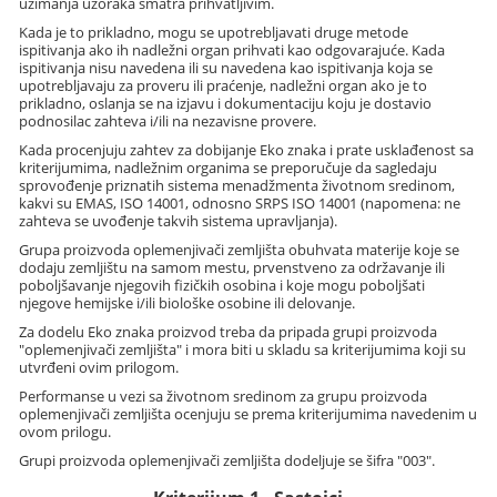
uzimanja uzoraka smatra prihvatljivim.
Kada je to prikladno, mogu se upotrebljavati druge metode
ispitivanja ako ih nadležni organ prihvati kao odgovarajuće. Kada
ispitivanja nisu navedena ili su navedena kao ispitivanja koja se
upotrebljavaju za proveru ili praćenje, nadležni organ ako je to
prikladno, oslanja se na izjavu i dokumentaciju koju je dostavio
podnosilac zahteva i/ili na nezavisne provere.
Kada procenjuju zahtev za dobijanje Eko znaka i prate usklađenost sa
kriterijumima, nadležnim organima se preporučuje da sagledaju
sprovođenje priznatih sistema menadžmenta životnom sredinom,
kakvi su EMAS, ISO 14001, odnosno SRPS ISO 14001 (napomena: ne
zahteva se uvođenje takvih sistema upravljanja).
Grupa proizvoda oplemenjivači zemljišta obuhvata materije koje se
dodaju zemljištu na samom mestu, prvenstveno za održavanje ili
poboljšavanje njegovih fizičkih osobina i koje mogu poboljšati
njegove hemijske i/ili biološke osobine ili delovanje.
Za dodelu Eko znaka proizvod treba da pripada grupi proizvoda
"oplemenjivači zemljišta" i mora biti u skladu sa kriterijumima koji su
utvrđeni ovim prilogom.
Performanse u vezi sa životnom sredinom za grupu proizvoda
oplemenjivači zemljišta ocenjuju se prema kriterijumima navedenim u
ovom prilogu.
Grupi proizvoda oplemenjivači zemljišta dodeljuje se šifra "003".