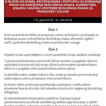
O BLIŽIM USLOVIMA, KRITERIJUMIMA I POSTUPKU ZA DOBIJANJE
PRAVA NA KORIŠĆENJE EKOLOŠKOG ZNAKA, ELEMENTIMA,
IZGLEDU I NAČINU UPOTREBE EKOLOŠKOG ZNAKA ZA
PROIZVODE I USLUGE
("Sl. glasnik RS", br. 49/2016)
Član 1
Ovim pravilnikom bliže se propisuju uslovi, kriterijumi i postupak za
dobijanje prava na korišćenje ekološkog znaka, elementi, izgled i
način upotrebe ekološkog znaka za proizvode i usluge.
Član 2
Pojedini izrazi upotrebljeni u ovom pravilniku imaju sledeće značenje:
1)
grupa proizvoda
jesu proizvodi slične namene u pogledu njihove
upotrebe ili proizvodi koji imaju slične funkcionalne karakteristike i
slični su u pogledu odnosa potrošača prema njima;
2)
ekološki znak
(u daljem tekstu: Eko znak) je oznaka proizvoda koji
zadovoljava uslove propisane ovim pravilnikom;
3)
životni ciklus
proizvoda predstavlja uzastopne i međusobno
povezane faze proizvoda, od nabavke sirovina do njegovog konačnog
odlaganja;
4)
zainteresovana strana
jeste pojedinac ili grupa koja je
zainteresovana za učinak određenog oblika organizovanja u zaštiti
životne sredine, odnosno pojedinac ili grupa na koju taj učinak utiče;