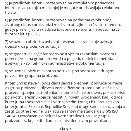
5) je predloženi kriterijum zasnovan na kompletnim podacima i
informacijama, koji u meri kojoj je moguće predstavljaju celokupno
tržište;
6) je predloženi kriterijum zasnovan na podacima celokupnog
životnog ciklusa proizvoda i merljivim uticajima na životnu sredinu,
gde je primenljivo u skladu sa Evropskim referentnim podacima za
životni ciklus (ELCD);
7) se uzmu u obzir stavovi zainteresovanih strana koje uzimaju
učešće kroz proces konsultacija;
8) se garantuje usaglašenost sa postojećim zakonskim okvirom i
primenljivost na grupu proizvoda u pogledu definicija, metoda
ispitivanja kao i tehničke i administrativne dokumentacije;
9) se uzme u obzir relevantna politika i prethodni rad u drugim
povezanim grupama proizvoda.
Kriterijumi iz stava 1. ovog člana sadrže predmet i područje primene
za grupu proizvoda, ciljeve u vezi sa životnom sredinom, načine za
procenu ispunjenosti kriterijuma, obrazloženje primene, prikaz koristi
po životnu sredinu koje će nastati njihovim uvođenjem, kao i odnos
kriterijuma i pokazatelja u životnoj sredini i mogu biti preuzeti kao
kriterijumi za Eko znak Republike Srbije od druge šeme označavanja o
zaštiti životne sredine, u skladu sa zahtevima standarda SRPS ISO
14024 - Označavanje o zaštiti životne sredine tipa I, za grupu
proizvoda za koju kriterijumi nisu utvrđeni ovim pravilnikom.
Član 7