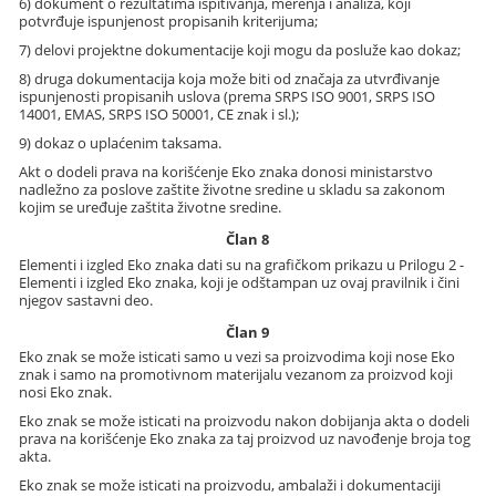
6) dokument o rezultatima ispitivanja, merenja i analiza, koji
potvrđuje ispunjenost propisanih kriterijuma;
7) delovi projektne dokumentacije koji mogu da posluže kao dokaz;
8) druga dokumentacija koja može biti od značaja za utvrđivanje
ispunjenosti propisanih uslova (prema SRPS ISO 9001, SRPS ISO
14001, EMAS, SRPS ISO 50001, CE znak i sl.);
9) dokaz o uplaćenim taksama.
Akt o dodeli prava na korišćenje Eko znaka donosi ministarstvo
nadležno za poslove zaštite životne sredine u skladu sa zakonom
kojim se uređuje zaštita životne sredine.
Član 8
Elementi i izgled Eko znaka dati su na grafičkom prikazu u Prilogu 2 -
Elementi i izgled Eko znaka, koji je odštampan uz ovaj pravilnik i čini
njegov sastavni deo.
Član 9
Eko znak se može isticati samo u vezi sa proizvodima koji nose Eko
znak i samo na promotivnom materijalu vezanom za proizvod koji
nosi Eko znak.
Eko znak se može isticati na proizvodu nakon dobijanja akta o dodeli
prava na korišćenje Eko znaka za taj proizvod uz navođenje broja tog
akta.
Eko znak se može isticati na proizvodu, ambalaži i dokumentaciji