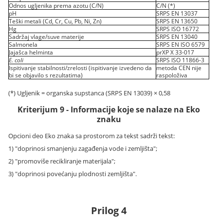
Odnos ugljenika prema azotu (C/N)
C/N (*)
pH
SRPS EN 13037
Teški metali (Cd, Cr, Cu, Pb, Ni, Zn)
SRPS EN 13650
Hg
SRPS ISO 16772
Sadržaj vlage/suve materije
SRPS EN 13040
Salmonela
SRPS EN ISO 6579
Jajašca helminta
prXP X 33-017
E. coli
SRPS ISO 11866-3
Ispitivanje stabilnosti/zrelosti (ispitivanje izvedeno da
metoda CEN nije
bi se objavilo s rezultatima)
raspoloživa
(*) Ugljenik = organska supstanca (SRPS EN 13039) × 0,58
Kriterijum 9 - Informacije koje se nalaze na Eko
znaku
Opcioni deo Eko znaka sa prostorom za tekst sadrži tekst:
1) "doprinosi smanjenju zagađenja vode i zemljišta";
2) "promoviše recikliranje materijala";
3) "doprinosi povećanju plodnosti zemljišta".
Prilog 4