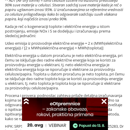
ADT (Air dry tonne) = tona celuloze sušene na vazduhu predstavlja
90% suve materije u celulozi. Stvaran sadržaj suve materije kada je reč o
papiru uglavnom iznosi 95%. U izračunavanjima se referentne vrednosti
za celuloze prilagođavaju kako bi odgovarale sadržaju suvih vlakana
papira, koji najčešće iznosi preko 90%.
Kada je reč o kogeneraciji toplote i električne energije u istom
postrojenju, emisije NOx i S se dodeljuju i izračunavaju prema
sledećoj jednačini:
Udeo emisija iz proizvodnje električne energije = 2 x (MWh(električna
energija)) / [2 x MWh(električna energija) + MWh(toplota)]
Električna energija u datom proračunu je neto električna energija, pri
čemu se isključuje deo radne električne energije koja se koristi za
proizvodnju energije u elektrani, tj. neto električna energija je
električna energija koja se isporučuje iz elektrane za proizvodnju
celuloze/papira. Toplota u datom proračunu je neto toplota, pri čemu
se isključuje deo radne toplote koja se koristi za proizvodnju energije
u elektrani, tj. neto toplota je toplota koja se isporučuje iz elektrane
za proizvodnju celuloze/papira.
Procena i provera: podnosilac zahteva prilaže detaljna izračunavanja
kojima se potvrđuje usklađenost sa ovim kriterijumom, zajedno sa
odgovarajućom dodatnom dokumentacijom koja uključuje izveštaje
o ispitivanju koje je sprovedeno upotrebom posebnih metoda
ispitivanja za svaki parametar ili upotrebom ekvivalentnih metoda,
kako se navodi u nastavku:
HPK: SRPS ISO 6060; DIN 38409 deo 41, NFT 90101 ASTM D 125283, Dr