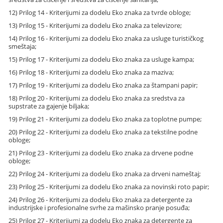
12) Prilog 14 - Kriterijumi za dodelu Eko znaka za tvrde obloge;
13) Prilog 15 - Kriterijumi za dodelu Eko znaka za televizore;
14) Prilog 16 - Kriterijumi za dodelu Eko znaka za usluge turističkog
smeštaja;
15) Prilog 17 - Kriterijumi za dodelu Eko znaka za usluge kampa;
16) Prilog 18 - Kriterijumi za dodelu Eko znaka za maziva;
17) Prilog 19 - Kriterijumi za dodelu Eko znaka za štampani papir;
18) Prilog 20 - Kriterijumi za dodelu Eko znaka za sredstva za
supstrate za gajenje biljaka;
19) Prilog 21 - Kriterijumi za dodelu Eko znaka za toplotne pumpe;
20) Prilog 22 - Kriterijumi za dodelu Eko znaka za tekstilne podne
obloge;
21) Prilog 23 - Kriterijumi za dodelu Eko znaka za drvene podne
obloge;
22) Prilog 24 - Kriterijumi za dodelu Eko znaka za drveni nameštaj;
23) Prilog 25 - Kriterijumi za dodelu Eko znaka za novinski roto papir;
24) Prilog 26 - Kriterijumi za dodelu Eko znaka za detergente za
industrijske i profesionalne svrhe za mašinsko pranje posuđa;
25) Prilog 27 - Kriterijumi za dodelu Eko znaka za detergente za