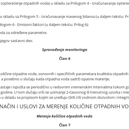
 (opterećenje otpadnih voda) u skladu sa Prilogom 4 - Izračunavanje optere
 skladu sa Prilogom 5 - Izračunavanje masenog bilansa (u daljem tekstu: Pri
ogom 6 - Emisioni faktori (u daljem tekstu: Prilog 6);
voda za određene parametre.
 njegov sastavni deo.
Sprovođenje monitoringa
Član 6
količine otpadne vode, osnovnih i specifičnih parametara kvaliteta otpadni
, a posebno u slučaju kada otpadna voda sadrži opasne materije;
astaje i ispušta se periodično u redovnim vremenskim intervalima tokom god
godine. U tom slučaju vrši se uzimanje 2-časovnog ili trenutnog uzorka i m
ara u skladu sa propisom kojim se uređuju GVE i/ili vodnom dozvolom i inte
I NAČIN I USLOVI ZA MERENJE KOLIČINE OTPADNIH V
Merenje količine otpadnih voda
Član 7