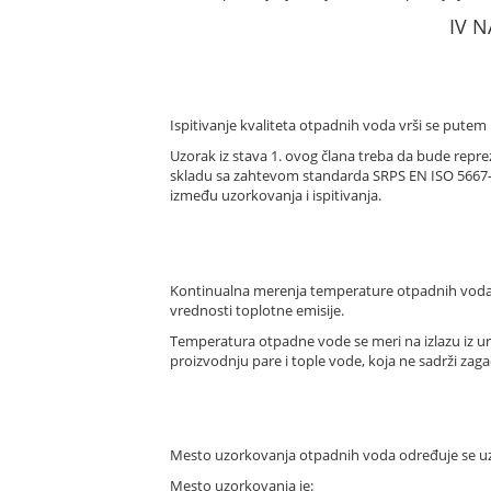
IV N
Ispitivanje kvaliteta otpadnih voda vrši se putem
Uzorak iz stava 1. ovog člana treba da bude repr
skladu sa zahtevom standarda SRPS EN ISO 5667-1
između uzorkovanja i ispitivanja.
Kontinualna merenja temperature otpadnih voda k
vrednosti toplotne emisije.
Temperatura otpadne vode se meri na izlazu iz ure
proizvodnju pare i tople vode, koja ne sadrži zag
Mesto uzorkovanja otpadnih voda određuje se uz
Mesto uzorkovanja je: