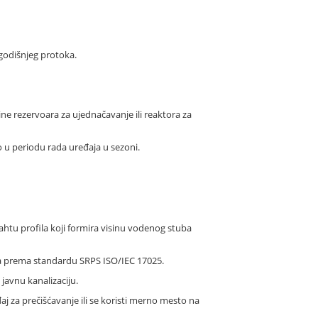
 godišnjeg protoka.
mine rezervoara za ujednačavanje ili reaktora za
 u periodu rada uređaja u sezoni.
ahtu profila koji formira visinu vodenog stuba
nja prema standardu SRPS ISO/IEC 17025.
javnu kanalizaciju.
 za prečišćavanje ili se koristi merno mesto na