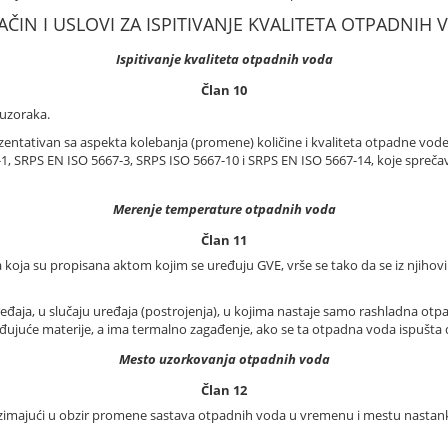
AČIN I USLOVI ZA ISPITIVANJE KVALITETA OTPADNIH
Ispitivanje kvaliteta otpadnih voda
Član 10
 uzoraka.
ezentativan sa aspekta kolebanja (promene) količine i kvaliteta otpadne vod
, SRPS EN ISO 5667-3, SRPS ISO 5667-10 i SRPS EN ISO 5667-14, koje spreča
Merenje temperature otpadnih voda
Član 11
oja su propisana aktom kojim se uređuju GVE, vrše se tako da se iz njihov
đaja, u slučaju uređaja (postrojenja), u kojima nastaje samo rashladna otpa
ađujuće materije, a ima termalno zagađenje, ako se ta otpadna voda ispušta d
Mesto uzorkovanja otpadnih voda
Član 12
imajući u obzir promene sastava otpadnih voda u vremenu i mestu nastan