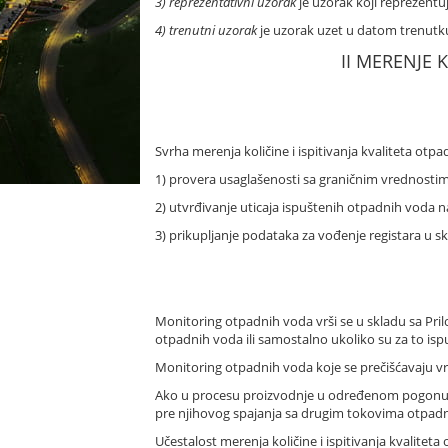
3) reprezentativni uzorak
je uzorak koji reprezentu
4) trenutni uzorak
je uzorak uzet u datom trenutk
II MERENJE 
Svrha merenja količine i ispitivanja kvaliteta otpa
1) provera usaglašenosti sa graničnim vrednostima
2) utvrđivanje uticaja ispuštenih otpadnih voda n
3) prikupljanje podataka za vođenje registara u sk
Monitoring otpadnih voda vrši se u skladu sa Pril
otpadnih voda ili samostalno ukoliko su za to is
Monitoring otpadnih voda koje se prečišćavaju vrš
Ako u procesu proizvodnje u određenom pogonu il
pre njihovog spajanja sa drugim tokovima otpad
Učestalost merenja količine i ispitivanja kvalite