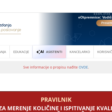
ANJA
EDUKACIJE
ASISTENTI
KANCELARKO
KORISNIČ
Sve informacije o propisu nađite
OVDE
.
PRAVILNIK
A MERENJE KOLIČINE I ISPITIVANJE KVA