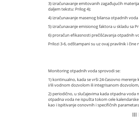
3) izračunavanje emitovanih zagađujućih materija
daljem tekstu: Prilog 4);
4) izračunavanje masenog bilansa otpadnih voda u
5) izračunavanje emisionog faktora u skladu sa Pril
6) proračun efikasnosti prečišćavanja otpadnih 
Prilozi 3-6, odštampani su uz ovaj pravilnik i čine
Monitoring otpadnih voda sprovodi se:
1) kontinualno, kada se vrši 24-časovno merenje 
i/ili vodnom dozvolom ili integrisanom dozvolom
2) periodično, u slučajevima kada otpadna voda n
otpadna voda ne ispušta tokom cele kalendarske 
kao i ispitivanje osnovnih i specifičnih paramet
II