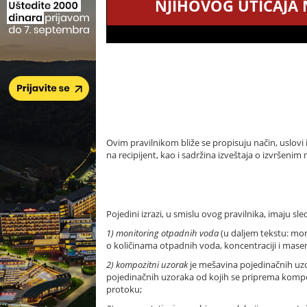
NJIHOVOG UTICAJA N
Ovim pravilnikom bliže se propisuju način, uslovi 
na recipijent, kao i sadržina izveštaja o izvršenim 
Pojedini izrazi, u smislu ovog pravilnika, imaju sl
1) monitoring otpadnih voda
(u daljem tekstu: moni
o količinama otpadnih voda, koncentraciji i ma
2) kompozitni uzorak
je mešavina pojedinačnih uz
pojedinačnih uzoraka od kojih se priprema kompoz
protoku;