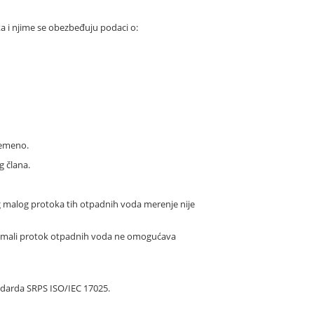
a i njime se obezbeđuju podaci o:
remeno.
g člana.
og malog protoka tih otpadnih voda merenje nije
de mali protok otpadnih voda ne omogućava
ndarda SRPS ISO/IEC 17025.