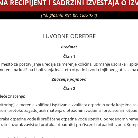
A RECIPIJENT I SADRŽINI IZVEŠTAJA O 
("Sl. glasnik RS", br. 18/2024)
I UVODNE ODREDBE
Predmet
Član 1
i mesto za postavljanje uređaja za merenje količina, uzimanje uzoraka i ispiti
merenjima količina i ispitivanja kvaliteta otpadnih voda i njihovog uticaja na 
Značenje pojmova
Član 2
edeće značenje:
toring) je merenje količine i ispitivanje kvaliteta otpadnih voda koje ima z
senom protoku zagađujućih materija u otpadnim vodama i prečišćenim otpa
oraka otpadne vode ili prečišćene otpadne vode uzetih u određenom vreme
itni uzorak zavisi od protoka otpadnih i prečišćenih otpadnih voda. Kompo