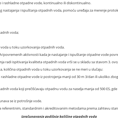
 i rashladne otpadne vode, kontinualno ili diskontinualno.
g nastajanja i ispuštanja otpadnih voda, pomoću uređaja za merenje protok
adnih voda;
ih voda u toku uzorkovanja otpadnih voda.
kih/povremenih aktivnosti kada je nastajanje i ispuštanje otpadne vode pov
 radi ispitivanja kvaliteta otpadnih voda vrši se u skladu sa stavom 3. ovo
a, količina otpadnih voda u toku uzorkovanja se ne meri u slučaju:
 i rashladne otpadne vode iz postrojenja manji od 30 m 3/dan ili ukoliko zb
padnih voda koji prečišćavaju otpadnu vodu za naselja manja od 500 ES, g
čunava se iz potrošnje vode.
u sa referentnim, standardnim i akreditovanim metodama prema zahtevu sta
Izračunavanje godišnje količine otpadnih voda