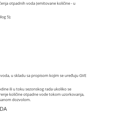
ćenja otpadnih voda (emitovane količine - u
log 5);
h voda, u skladu sa propisom kojim se uređuju GVE
ine ili u toku sezonskog rada ukoliko se
erenje količine otpadne vode tokom uzorkovanja,
grisanom dozvolom.
ODA