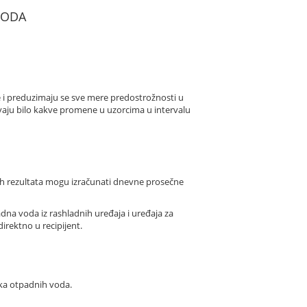
 VODA
e i preduzimaju se sve mere predostrožnosti u
vaju bilo kakve promene u uzorcima u intervalu
ih rezultata mogu izračunati dnevne prosečne
dna voda iz rashladnih uređaja i uređaja za
irektno u recipijent.
ka otpadnih voda.