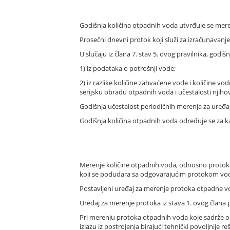
Godišnja količina otpadnih voda utvrđuje se mere
Prosečni dnevni protok koji služi za izračunavanj
U slučaju iz člana 7. stav 5. ovog pravilnika, godiš
1) iz podataka o potrošnji vode;
2) iz razlike količine zahvaćene vode i količine vo
serijsku obradu otpadnih voda i učestalosti njiho
Godišnja učestalost periodičnih merenja za uređaj
Godišnja količina otpadnih voda određuje se za 
Merenje količine otpadnih voda, odnosno protoka v
koji se podudara sa odgovarajućim protokom vo
Postavljeni uređaj za merenje protoka otpadne vo
Uređaj za merenje protoka iz stava 1. ovog člana 
Pri merenju protoka otpadnih voda koje sadrže op
izlazu iz postrojenja birajući tehnički povoljnije