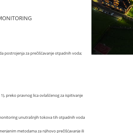
- MONITORING
ada postrojenja za prečišćavanje otpadnih voda;
1), preko pravnog lica ovlašćenog za ispitivanje
monitoring unutrašnjih tokova tih otpadnih voda
rimenjenim metodama za njihovo prečišćavanje ili