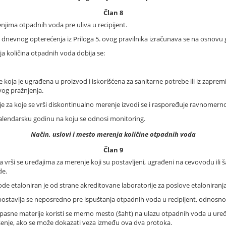
Član 8
njima otpadnih voda pre uliva u recipijent.
e dnevnog opterećenja iz Priloga 5. ovog pravilnika izračunava se na osnovu
nja količina otpadnih voda dobija se:
de koja je ugrađena u proizvod i iskorišćena za sanitarne potrebe ili iz zapre
vog pražnjenja.
e za koje se vrši diskontinualno merenje izvodi se i raspoređuje ravnomerno
kalendarsku godinu na koju se odnosi monitoring.
Način, uslovi i mesto merenja količine otpadnih voda
Član 9
rši se uređajima za merenje koji su postavljeni, ugrađeni na cevovodu ili š
de.
de etaloniran je od strane akreditovane laboratorije za poslove etalonira
postavlja se neposredno pre ispuštanja otpadnih voda u recipijent, odnosno 
asne materije koristi se merno mesto (šaht) na ulazu otpadnih voda u uređaj
 rešenje, ako se može dokazati veza između ova dva protoka.