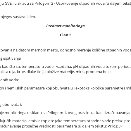
 GVE i u skladu sa Prilogom 2 - Uzorkovanje otpadnih voda (u daljem tekstu:
ne njegov sastavni deo.
Predmet monitoringa
Član 5
kovanja na datom mernom mestu, odnosno merenje količine otpadnih voda
 ispitivanja;
enu kao što su: temperatura vode i vazduha, pH otpadnih voda tokom perioda
ljica ulja, krpe, dlake itd.), taložive materije, miris, promena boje;
adnih voda;
jskih i hemijskih parametara koji obuhvataju i ekotoksikološke parametre i mi
g obuhvata i:
e monitoringa u skladu sa Prilogom 1. ovog pravilnika, kao i izračunavanja;
ujućih materija, emisije toplote (ako temperatura otpadne vode prelazi prop
zračunavanje prosečne vrednosti parametara (u daljem tekstu: Prilog 3);