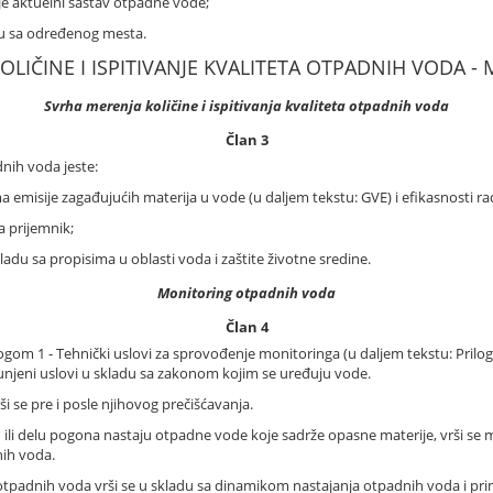
je aktuelni sastav otpadne vode;
u sa određenog mesta.
KOLIČINE I ISPITIVANJE KVALITETA OTPADNIH VODA 
Svrha merenja količine i ispitivanja kvaliteta otpadnih voda
Član 3
dnih voda jeste:
 emisije zagađujućih materija u vode (u daljem tekstu: GVE) i efikasnosti r
a prijemnik;
ladu sa propisima u oblasti voda i zaštite životne sredine.
Monitoring otpadnih voda
Član 4
ogom 1 - Tehnički uslovi za sprovođenje monitoringa (u daljem tekstu: Prilog 
punjeni uslovi u skladu sa zakonom kojim se uređuju vode.
i se pre i posle njihovog prečišćavanja.
i delu pogona nastaju otpadne vode koje sadrže opasne materije, vrši se 
nih voda.
ta otpadnih voda vrši se u skladu sa dinamikom nastajanja otpadnih voda i p