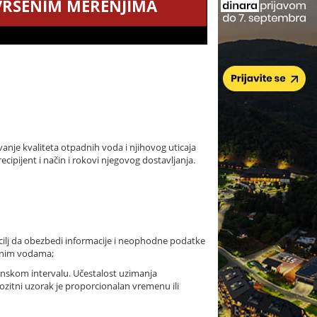
IZVRŠENIM MERENJIMA
vanje kvaliteta otpadnih voda i njihovog uticaja
recipijent i način i rokovi njegovog dostavljanja.
a cilj da obezbedi informacije i neophodne podatke
dnim vodama;
nskom intervalu. Učestalost uzimanja
zitni uzorak je proporcionalan vremenu ili