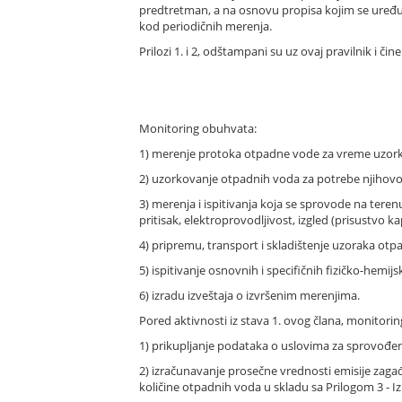
predtretman, a na osnovu propisa kojim se uređuju
kod periodičnih merenja.
Prilozi 1. i 2, odštampani su uz ovaj pravilnik i či
Monitoring obuhvata:
1) merenje protoka otpadne vode za vreme uzor
2) uzorkovanje otpadnih voda za potrebe njihovog
3) merenja i ispitivanja koja se sprovode na ter
pritisak, elektroprovodljivost, izgled (prisustvo kap
4) pripremu, transport i skladištenje uzoraka otp
5) ispitivanje osnovnih i specifičnih fizičko-hemi
6) izradu izveštaja o izvršenim merenjima.
Pored aktivnosti iz stava 1. ovog člana, monitorin
1) prikupljanje podataka o uslovima za sprovođenj
2) izračunavanje prosečne vrednosti emisije zagađ
količine otpadnih voda u skladu sa Prilogom 3 - I