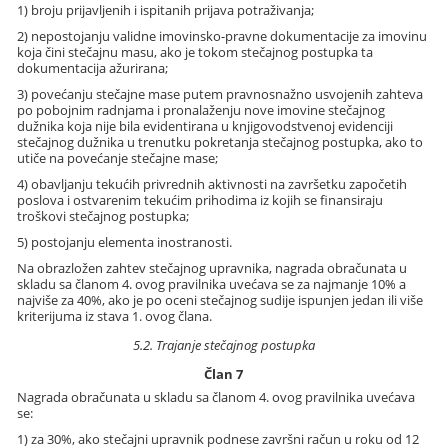
1) broju prijavljenih i ispitanih prijava potraživanja;
2) nepostojanju validne imovinsko-pravne dokumentacije za imovinu
koja čini stečajnu masu, ako je tokom stečajnog postupka ta
dokumentacija ažurirana;
3) povećanju stečajne mase putem pravnosnažno usvojenih zahteva
po pobojnim radnjama i pronalaženju nove imovine stečajnog
dužnika koja nije bila evidentirana u knjigovodstvenoj evidenciji
stečajnog dužnika u trenutku pokretanja stečajnog postupka, ako to
utiče na povećanje stečajne mase;
4) obavljanju tekućih privrednih aktivnosti na završetku započetih
poslova i ostvarenim tekućim prihodima iz kojih se finansiraju
troškovi stečajnog postupka;
5) postojanju elementa inostranosti.
Na obrazložen zahtev stečajnog upravnika, nagrada obračunata u
skladu sa članom 4. ovog pravilnika uvećava se za najmanje 10% a
najviše za 40%, ako je po oceni stečajnog sudije ispunjen jedan ili više
kriterijuma iz stava 1. ovog člana.
5.2. Trajanje stečajnog postupka
Član 7
Nagrada obračunata u skladu sa članom 4. ovog pravilnika uvećava
se:
1) za 30%, ako stečajni upravnik podnese završni račun u roku od 12