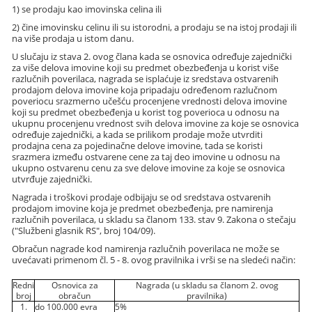
1) se prodaju kao imovinska celina ili
2) čine imovinsku celinu ili su istorodni, a prodaju se na istoj prodaji ili
na više prodaja u istom danu.
U slučaju iz stava 2. ovog člana kada se osnovica određuje zajednički
za više delova imovine koji su predmet obezbeđenja u korist više
razlučnih poverilaca, nagrada se isplaćuje iz sredstava ostvarenih
prodajom delova imovine koja pripadaju određenom razlučnom
poveriocu srazmerno učešću procenjene vrednosti delova imovine
koji su predmet obezbeđenja u korist tog poverioca u odnosu na
ukupnu procenjenu vrednost svih delova imovine za koje se osnovica
određuje zajednički, a kada se prilikom prodaje može utvrditi
prodajna cena za pojedinačne delove imovine, tada se koristi
srazmera između ostvarene cene za taj deo imovine u odnosu na
ukupno ostvarenu cenu za sve delove imovine za koje se osnovica
utvrđuje zajednički.
Nagrada i troškovi prodaje odbijaju se od sredstava ostvarenih
prodajom imovine koja je predmet obezbeđenja, pre namirenja
razlučnih poverilaca, u skladu sa članom 133. stav 9. Zakona o stečaju
("Službeni glasnik RS", broj 104/09).
Obračun nagrade kod namirenja razlučnih poverilaca ne može se
uvećavati primenom čl. 5 - 8. ovog pravilnika i vrši se na sledeći način:
Redni
Osnovica za
Nagrada (u skladu sa članom 2. ovog
broj
obračun
pravilnika)
1.
do 100.000 evra
5%