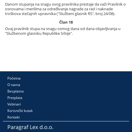
Danom stupanja na snagu ovog pravilnika prestaje da važi Pravilnik o
osnovama i merilima za određivanje nagrade za rad i naknade
troškova stečajnih upravnika ("Službeni glasnik RS", broj 24/08).
Član 18
Ovaj pravilnik stupa na snagu osmog dana od dana objavljivanja u
"Službenom glasniku Republike Srbije".
Početna
O nama
Besplatno
Pretplata
Vebinari
Korisnički kutak
Kontakt
Paragraf Lex d.o.o.