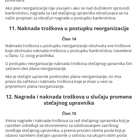
Ako plan reorganizacije nije usvojen i ako se nad dužnikom sprovodi
bankrotstvo, nagrada za rad stečajnog upravnika obračunava se na
način propisan za obračun nagrade u postupku bankrotstva.
11. Naknada troškova u postupku reorganizacije
Član 14
Naknada troškova u postupku reorganizacije obuhvata sve troškove
koje obuhvata naknada troškova u postupku bankrotstva, navedene
u članu 12. ovog pravilnika.
U postupku reorganizacije naknada troškova stečajnog upravnika čini
sastavni deo plana reorganizacije.
Ako je stečajni upravnik podnosilac plana reorganizacije, on ima
pravo da zahteva i naknadu troškova koje je imao u vezi sa
pripremom plana reorganizacije.
12. Nagrada i naknada troškova u slučaju promene
stečajnog upravnika
Član 15
Visina nagrade i naknade troškova za rad stečajnog upravnika koji je
razrešen određuje se istovremeno sa odobravanjem završnog
izveštaja stečajnog upravnika, a prema proceni obima posla koji je
obavio razrešeni stečajni upravnik u odnosu na ukupni obim posla