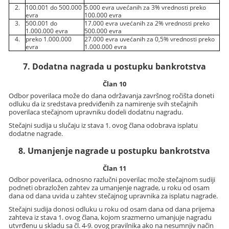
2.
100.001 do 500.000
5.000 evra uvećanih za 3% vrednosti preko
evra
100.000 evra
3.
500.001 do
17.000 evra uvećanih za 2% vrednosti preko
1.000.000 evra
500.000 evra
4.
preko 1.000.000
27.000 evra uvećanih za 0,5% vrednosti preko
evra
1.000.000 evra
7. Dodatna nagrada u postupku bankrotstva
Član 10
Odbor poverilaca može do dana održavanja završnog ročišta doneti
odluku da iz sredstava predviđenih za namirenje svih stečajnih
poverilaca stečajnom upravniku dodeli dodatnu nagradu.
Stečajni sudija u slučaju iz stava 1. ovog člana odobrava isplatu
dodatne nagrade.
8. Umanjenje nagrade u postupku bankrotstva
Član 11
Odbor poverilaca, odnosno razlučni poverilac može stečajnom sudiji
podneti obrazložen zahtev za umanjenje nagrade, u roku od osam
dana od dana uvida u zahtev stečajnog upravnika za isplatu nagrade.
Stečajni sudija donosi odluku u roku od osam dana od dana prijema
zahteva iz stava 1. ovog člana, kojom srazmerno umanjuje nagradu
utvrđenu u skladu sa čl. 4-9. ovog pravilnika ako na nesumnjiv način