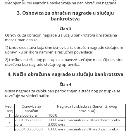
srednjem kursu Narodne banke Srbije na dan obračuna nagrade.
3. Osnovica za obračun nagrade u slučaju
bankrotstva
Član 3
Osnovicu za obračun nagrade u slučaju bankrotstva čini stečajna
masa umanjena za:
1) iznos sredstava koja čine osnovicu za obračun nagrade stečajnom
upravniku prilikom namirenja razlučnih poverilaca;
2) troškove stečajnog postupka i obaveze stečajne mase čija je visina
utvrđena bez nagrade stečajnog upravnika.
4. Način obračuna nagrade u slučaju bankrotstva
Član 4
Visina nagrade za celokupan period trajanja stečajnog postupka se
utvrđuje na sledeći način:
Redni
Osnovica za
Nagrada (u skladu sa članom 2. ovog
broj
obračun
pravilnika)
1.
do 2.000 evra
100%
2.001 do 25.000
2.000 evra uvećanih za 20% vrednosti preko
2.
evra
2.000 evra
25.001 do 50.000
6.600 evra uvećanih za 8% vrednosti preko
3.