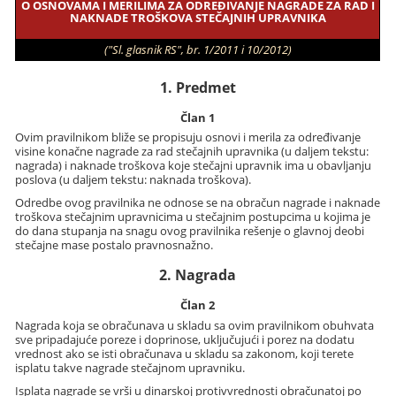
O OSNOVAMA I MERILIMA ZA ODREĐIVANJE NAGRADE ZA RAD I
NAKNADE TROŠKOVA STEČAJNIH UPRAVNIKA
("Sl. glasnik RS", br. 1/2011 i 10/2012)
1. Predmet
Član 1
Ovim pravilnikom bliže se propisuju osnovi i merila za određivanje
visine konačne nagrade za rad stečajnih upravnika (u daljem tekstu:
nagrada) i naknade troškova koje stečajni upravnik ima u obavljanju
poslova (u daljem tekstu: naknada troškova).
Odredbe ovog pravilnika ne odnose se na obračun nagrade i naknade
troškova stečajnim upravnicima u stečajnim postupcima u kojima je
do dana stupanja na snagu ovog pravilnika rešenje o glavnoj deobi
stečajne mase postalo pravnosnažno.
2. Nagrada
Član 2
Nagrada koja se obračunava u skladu sa ovim pravilnikom obuhvata
sve pripadajuće poreze i doprinose, uključujući i porez na dodatu
vrednost ako se isti obračunava u skladu sa zakonom, koji terete
isplatu takve nagrade stečajnom upravniku.
Isplata nagrade se vrši u dinarskoj protivvrednosti obračunatoj po