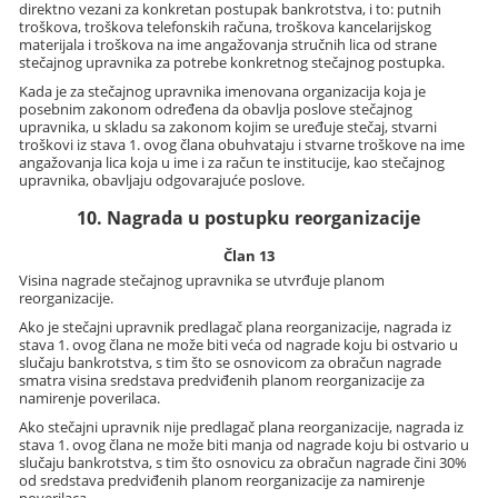
direktno vezani za konkretan postupak bankrotstva, i to: putnih
troškova, troškova telefonskih računa, troškova kancelarijskog
materijala i troškova na ime angažovanja stručnih lica od strane
stečajnog upravnika za potrebe konkretnog stečajnog postupka.
Kada je za stečajnog upravnika imenovana organizacija koja je
posebnim zakonom određena da obavlja poslove stečajnog
upravnika, u skladu sa zakonom kojim se uređuje stečaj, stvarni
troškovi iz stava 1. ovog člana obuhvataju i stvarne troškove na ime
angažovanja lica koja u ime i za račun te institucije, kao stečajnog
upravnika, obavljaju odgovarajuće poslove.
10. Nagrada u postupku reorganizacije
Član 13
Visina nagrade stečajnog upravnika se utvrđuje planom
reorganizacije.
Ako je stečajni upravnik predlagač plana reorganizacije, nagrada iz
stava 1. ovog člana ne može biti veća od nagrade koju bi ostvario u
slučaju bankrotstva, s tim što se osnovicom za obračun nagrade
smatra visina sredstava predviđenih planom reorganizacije za
namirenje poverilaca.
Ako stečajni upravnik nije predlagač plana reorganizacije, nagrada iz
stava 1. ovog člana ne može biti manja od nagrade koju bi ostvario u
slučaju bankrotstva, s tim što osnovicu za obračun nagrade čini 30%
od sredstava predviđenih planom reorganizacije za namirenje
poverilaca.