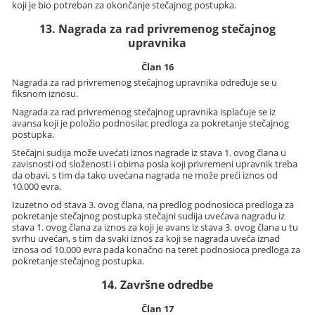
koji je bio potreban za okončanje stečajnog postupka.
13. Nagrada za rad privremenog stečajnog
upravnika
Član 16
Nagrada za rad privremenog stečajnog upravnika određuje se u
fiksnom iznosu.
Nagrada za rad privremenog stečajnog upravnika isplaćuje se iz
avansa koji je položio podnosilac predloga za pokretanje stečajnog
postupka.
Stečajni sudija može uvećati iznos nagrade iz stava 1. ovog člana u
zavisnosti od složenosti i obima posla koji privremeni upravnik treba
da obavi, s tim da tako uvećana nagrada ne može preći iznos od
10.000 evra.
Izuzetno od stava 3. ovog člana, na predlog podnosioca predloga za
pokretanje stečajnog postupka stečajni sudija uvećava nagradu iz
stava 1. ovog člana za iznos za koji je avans iz stava 3. ovog člana u tu
svrhu uvećan, s tim da svaki iznos za koji se nagrada uveća iznad
iznosa od 10.000 evra pada konačno na teret podnosioca predloga za
pokretanje stečajnog postupka.
14. Završne odredbe
Član 17