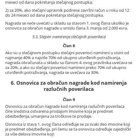
meseci od dana pokretanja stečajnog postupka;
2) za 20%, ako stečajni upravnik podnese završni račun u roku od 12
do 24 meseci od dana pokretanja stečajnog postupka.
Nagrada se neće uvećati u skladu sa stavom 1. ovog člana ukoliko je
osnovica za obračun nagrade u smislu člana 3. manja od 2.000 evra.
5.3. Stepen namirenja stečajnih poverilaca
Član 8
Ako su u stečajnom postupku stečajni poverioci namireni u visini od
najmanje 40% a najviše 70% od ukupno utvrđenih potraživanja,
nagrada obračunata u skladu sa članom 4. ovog pravilnika uvećava se
za 20%, a ako su stečajni poverioci namireni preko 70% od ukupno
utvrđenih potraživanja, nagrada se uvećava za 30%.
6. Osnovica za obračun nagrade kod namirenja
razlučnih poverilaca
Član 9
Osnovicu za obračun nagrade kod namirenja razlučnih poverilaca
čine sredstva ostvarena prodajom imovine koja je predmet
obezbeđenja, umanjena za troškove te prodaje.
Osnovica iz stava 1. ovog člana određuje se za svaki deo imovine koji
je predmet obezbeđenja, pri čemu se ta osnovica određuje zajednički
za više delova imovine koji: