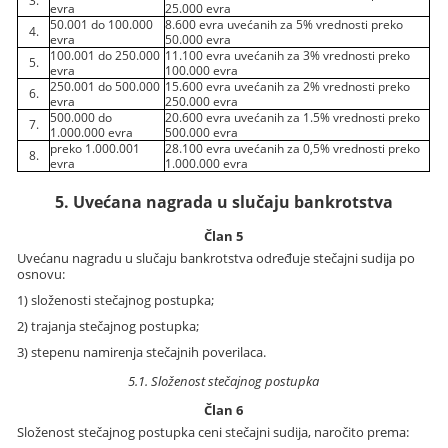
evra
25.000 evra
50.001 do 100.000
8.600 evra uvećanih za 5% vrednosti preko
4.
evra
50.000 evra
100.001 do 250.000
11.100 evra uvećanih za 3% vrednosti preko
5.
evra
100.000 evra
250.001 do 500.000
15.600 evra uvećanih za 2% vrednosti preko
6.
evra
250.000 evra
500.000 do
20.600 evra uvećanih za 1.5% vrednosti preko
7.
1.000.000 evra
500.000 evra
preko 1.000.001
28.100 evra uvećanih za 0,5% vrednosti preko
8.
evra
1.000.000 evra
5. Uvećana nagrada u slučaju bankrotstva
Član 5
Uvećanu nagradu u slučaju bankrotstva određuje stečajni sudija po
osnovu:
1) složenosti stečajnog postupka;
2) trajanja stečajnog postupka;
3) stepenu namirenja stečajnih poverilaca.
5.1. Složenost stečajnog postupka
Član 6
Složenost stečajnog postupka ceni stečajni sudija, naročito prema: