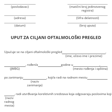
_________________________
________________________________
(poslodavac)
(matični broj jedinstvenog
registra)
_________________________
________________________________
(adresa)
(šifra delatnosti)
_________________________
________________________________
(datum)
(broj uputa)
UPUT ZA CILJANI OFTALMOLOŠKI PREGLED
Upućuje se na ciljani oftalmološki pregled
,
(ime, očevo ime i prezime)
, rođen/a
godine u
,
(JMBG)
(mesto rođenja i opština)
po zanimanju
, koji/a radi na radnom mestu
(naziv
zanimanja)
, radi utvrđivanja korektivnih sredstava koja odgovaraju poslovima koji 
(naziv
radnog
mesta)