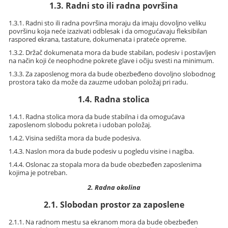
1.3. Radni sto ili radna površina
1.3.1. Radni sto ili radna površina moraju da imaju dovoljno veliku
površinu koja neće izazivati odblesak i da omogućavaju fleksibilan
raspored ekrana, tastature, dokumenata i prateće opreme.
1.3.2. Držač dokumenata mora da bude stabilan, podesiv i postavljen
na način koji će neophodne pokrete glave i očiju svesti na minimum.
1.3.3. Za zaposlenog mora da bude obezbeđeno dovoljno slobodnog
prostora tako da može da zauzme udoban položaj pri radu.
1.4. Radna stolica
1.4.1. Radna stolica mora da bude stabilna i da omogućava
zaposlenom slobodu pokreta i udoban položaj.
1.4.2. Visina sedišta mora da bude podesiva.
1.4.3. Naslon mora da bude podesiv u pogledu visine i nagiba.
1.4.4. Oslonac za stopala mora da bude obezbeđen zaposlenima
kojima je potreban.
2. Radna okolina
2.1. Slobodan prostor za zaposlene
2.1.1. Na radnom mestu sa ekranom mora da bude obezbeđen