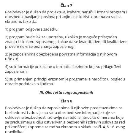
Član 7
Poslodavac je dužan da projektuje, izabere, naruči ili izmeni program i
obezbedi obavljanje poslova pri kojima se koristi oprema za rad sa
ekranom, tako da:
1) program odgovara zadatku;
2) program bude lak za upotrebu, ukoliko je moguće prilagođen
znanju i iskustvu zaposlenog i takav da se kvantitativne ili kvalitativne
provere ne vrše bez znanja zaposlenog;
3) je zaposlenima obezbeđena povratna informacija o njihovom
učinku;
4) su informacije prikazane u formatu i brzinom koji su prilagođeni
zaposlenom;
5) su primenjeni principi ergonomije programa, a naročito u pogledu
obrade podataka o ljudima.
III. Obaveštavanje zaposlenih
Član 8
Poslodavac je dužan da zaposlenima ili njihovim predstavnicima za
bezbednost i zdravlje na radu obezbedi sve informacije koje se
odnose na bezbednost i zdravlje na radu, a naročito o merama koje
se preduzimaju u cilju ostvarivanja bezbednih i zdravih uslova za rad
pri korišćenju opreme za rad sa ekranom u skladu sa čl. 4, 5. i 6. ovog
pravilnika.