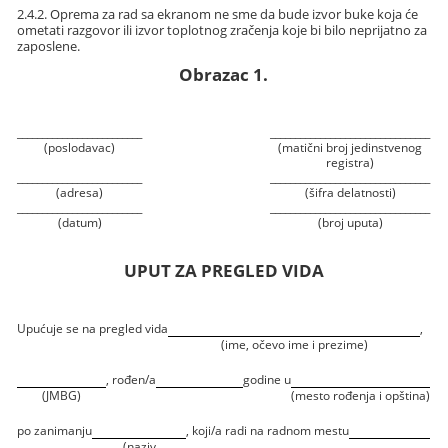
2.4.2. Oprema za rad sa ekranom ne sme da bude izvor buke koja će
ometati razgovor ili izvor toplotnog zračenja koje bi bilo neprijatno za
zaposlene.
Obrazac 1.
_________________________
________________________________
(poslodavac)
(matični broj jedinstvenog
registra)
_________________________
________________________________
(adresa)
(šifra delatnosti)
_________________________
________________________________
(datum)
(broj uputa)
UPUT ZA PREGLED VIDA
Upućuje se na pregled vida
,
(ime, očevo ime i prezime)
, rođen/a
godine u
(JMBG)
(mesto rođenja i opština)
po zanimanju
, koji/a radi na radnom mestu
(naziv