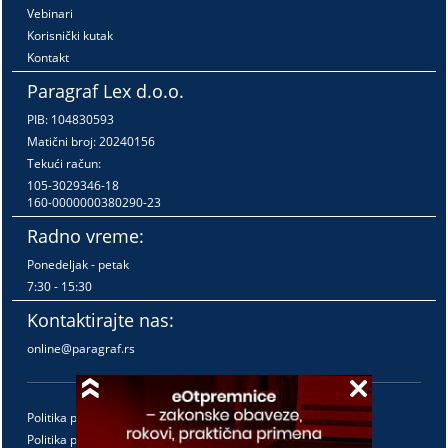
Vebinari
Korisnički kutak
Kontakt
Paragraf Lex d.o.o.
PIB: 104830593
Matični broj: 20240156
Tekući račun:
105-3029346-18
160-0000000380290-23
Radno vreme:
Ponedeljak - petak
7:30 - 15:30
Kontaktirajte nas:
online@paragraf.rs
Politika privatnosti
Politika pružanja usluga