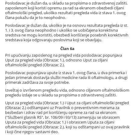
Poslodavac je dužan da, u skladu sa propisima o zdravstvenoj zaštiti,
zaposlenom koji koristi opremu za rad sa ekranom obezbedi ciljani
oftalmološki pregled, ukoliko rezultati pregleda vida iz stava 1. ovog
člana pokažu da je to neophodno.
Poslodavac je dužan da, ukoliko je na osnovu rezultata pregleda iz st.
1. i 3. ovog člana neophodno i ukoliko se uobičajena korektivna
sredstva ne mogu koristiti, obezbedi korišćenje posebnih korektivnih
sredstava koja odgovaraju poslovima koji se obavljaju.
Član 6a
Pri upućivanju zaposlenog na pregled vida poslodavac popunjava
Uput za pregled vida (Obrazac 1.), odnosno Uput za ciljani
oftalmološki pregled (Obrazac 2.).
Poslodavac popunjava upute iz stava 1. ovog člana, u dva primerka i
jedan primerak dostavlja službi medicine rada ili oftalmologu, a drugi
primerak zadržava za svoje potrebe.
Izveštaj o izvršenom pregledu vida, odnosno ciljanom oftalmološkom
pregledu izdaje se u skladu sa propisima o zdravstvenoj zaštiti.
Uput za pregled vida (Obrazac 1.) i Uput za ciljani oftalmološki pregled
(Obrazac 2.) odštampani uz Pravilnik o preventivnim merama za
bezbedan i zdrav rad pri korišćenju opreme za rad sa ekranom
("Službeni glasnik RS", br. 106/09 i 93/13) zamenjuju se obrascem
Uputa za pregled vida (Obrazac 1.) i obrascem Uputa za ciljani
oftalmološki pregled (Obrazac 2.), koji su odštampani uz ovaj pravilnik
i koji čine njegov sastavni deo.