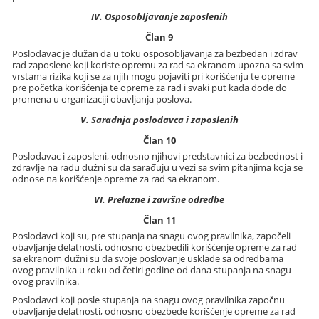
IV. Osposobljavanje zaposlenih
Član 9
Poslodavac je dužan da u toku osposobljavanja za bezbedan i zdrav
rad zaposlene koji koriste opremu za rad sa ekranom upozna sa svim
vrstama rizika koji se za njih mogu pojaviti pri korišćenju te opreme
pre početka korišćenja te opreme za rad i svaki put kada dođe do
promena u organizaciji obavljanja poslova.
V. Saradnja poslodavca i zaposlenih
Član 10
Poslodavac i zaposleni, odnosno njihovi predstavnici za bezbednost i
zdravlje na radu dužni su da sarađuju u vezi sa svim pitanjima koja se
odnose na korišćenje opreme za rad sa ekranom.
VI. Prelazne i završne odredbe
Član 11
Poslodavci koji su, pre stupanja na snagu ovog pravilnika, započeli
obavljanje delatnosti, odnosno obezbedili korišćenje opreme za rad
sa ekranom dužni su da svoje poslovanje usklade sa odredbama
ovog pravilnika u roku od četiri godine od dana stupanja na snagu
ovog pravilnika.
Poslodavci koji posle stupanja na snagu ovog pravilnika započnu
obavljanje delatnosti, odnosno obezbede korišćenje opreme za rad