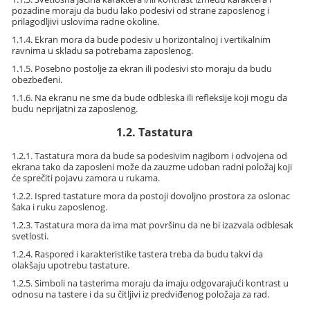
pozadine moraju da budu lako podesivi od strane zaposlenog i
prilagodljivi uslovima radne okoline.
1.1.4. Ekran mora da bude podesiv u horizontalnoj i vertikalnim
ravnima u skladu sa potrebama zaposlenog.
1.1.5. Posebno postolje za ekran ili podesivi sto moraju da budu
obezbeđeni.
1.1.6. Na ekranu ne sme da bude odbleska ili refleksije koji mogu da
budu neprijatni za zaposlenog.
1.2. Tastatura
1.2.1. Tastatura mora da bude sa podesivim nagibom i odvojena od
ekrana tako da zaposleni može da zauzme udoban radni položaj koji
će sprečiti pojavu zamora u rukama.
1.2.2. Ispred tastature mora da postoji dovoljno prostora za oslonac
šaka i ruku zaposlenog.
1.2.3. Tastatura mora da ima mat površinu da ne bi izazvala odblesak
svetlosti.
1.2.4. Raspored i karakteristike tastera treba da budu takvi da
olakšaju upotrebu tastature.
1.2.5. Simboli na tasterima moraju da imaju odgovarajući kontrast u
odnosu na tastere i da su čitljivi iz predviđenog položaja za rad.