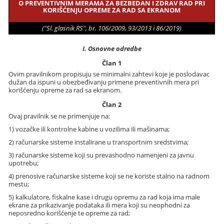
O PREVENTIVNIM MERAMA ZA BEZBEDAN I ZDRAV RAD PRI
KORIŠĆENJU OPREME ZA RAD SA EKRANOM
("Sl. glasnik RS", br. 106/2009, 93/2013 i 86/2019)
I. Osnovne odredbe
Član 1
Ovim pravilnikom propisuju se minimalni zahtevi koje je poslodavac
dužan da ispuni u obezbeđivanju primene preventivnih mera pri
korišćenju opreme za rad sa ekranom.
Član 2
Ovaj pravilnik se ne primenjuje na:
1) vozačke ili kontrolne kabine u vozilima ili mašinama;
2) računarske sisteme instalirane u transportnim sredstvima;
3) računarske sisteme koji su prevashodno namenjeni za javnu
upotrebu;
4) prenosive računarske sisteme koji se ne koriste stalno na radnom
mestu;
5) kalkulatore, fiskalne kase i drugu opremu za rad koja ima male
ekrane za prikazivanje podataka ili mera koji su neophodni za
neposredno korišćenje te opreme za rad;