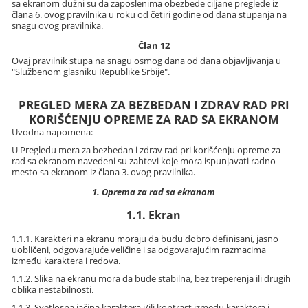
sa ekranom dužni su da zaposlenima obezbede ciljane preglede iz
člana 6. ovog pravilnika u roku od četiri godine od dana stupanja na
snagu ovog pravilnika.
Član 12
Ovaj pravilnik stupa na snagu osmog dana od dana objavljivanja u
"Službenom glasniku Republike Srbije".
PREGLED MERA ZA BEZBEDAN I ZDRAV RAD PRI
KORIŠĆENJU OPREME ZA RAD SA EKRANOM
Uvodna napomena:
U Pregledu mera za bezbedan i zdrav rad pri korišćenju opreme za
rad sa ekranom navedeni su zahtevi koje mora ispunjavati radno
mesto sa ekranom iz člana 3. ovog pravilnika.
1. Oprema za rad sa ekranom
1.1. Ekran
1.1.1. Karakteri na ekranu moraju da budu dobro definisani, jasno
uobličeni, odgovarajuće veličine i sa odgovarajućim razmacima
između karaktera i redova.
1.1.2. Slika na ekranu mora da bude stabilna, bez treperenja ili drugih
oblika nestabilnosti.
1.1.3. Svetlosna jačina karaktera i/ili kontrast između karaktera i