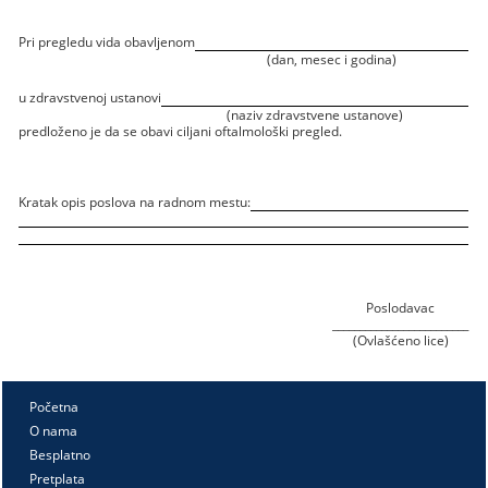
Pri pregledu vida obavljenom
(dan, mesec i godina)
u zdravstvenoj ustanovi
(naziv zdravstvene ustanove)
predloženo je da se obavi ciljani oftalmološki pregled.
Kratak opis poslova na radnom mestu:
Poslodavac
_________________________
(Ovlašćeno lice)
Početna
O nama
Besplatno
Pretplata