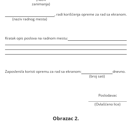
zanimanja)
, radi korišćenja opreme za rad sa ekranom.
(naziv radnog mesta)
Kratak opis poslova na radnom mestu:
Zaposleni/a koristi opremu za rad sa ekranom:
dnevno.
(broj sati)
Poslodavac
__________________________
(Ovlašćeno lice)
Obrazac 2.