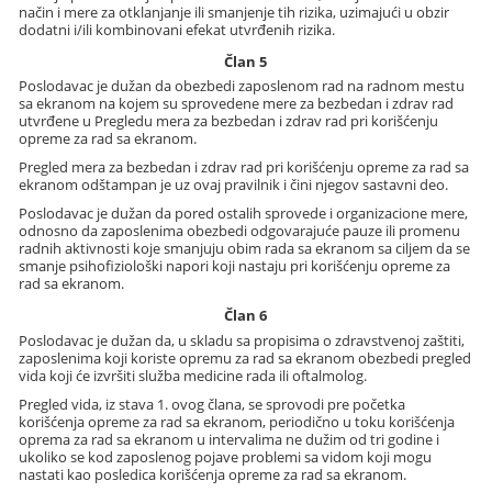
način i mere za otklanjanje ili smanjenje tih rizika, uzimajući u obzir
dodatni i/ili kombinovani efekat utvrđenih rizika.
Član 5
Poslodavac je dužan da obezbedi zaposlenom rad na radnom mestu
sa ekranom na kojem su sprovedene mere za bezbedan i zdrav rad
utvrđene u Pregledu mera za bezbedan i zdrav rad pri korišćenju
opreme za rad sa ekranom.
Pregled mera za bezbedan i zdrav rad pri korišćenju opreme za rad sa
ekranom odštampan je uz ovaj pravilnik i čini njegov sastavni deo.
Poslodavac je dužan da pored ostalih sprovede i organizacione mere,
odnosno da zaposlenima obezbedi odgovarajuće pauze ili promenu
radnih aktivnosti koje smanjuju obim rada sa ekranom sa ciljem da se
smanje psihofiziološki napori koji nastaju pri korišćenju opreme za
rad sa ekranom.
Član 6
Poslodavac je dužan da, u skladu sa propisima o zdravstvenoj zaštiti,
zaposlenima koji koriste opremu za rad sa ekranom obezbedi pregled
vida koji će izvršiti služba medicine rada ili oftalmolog.
Pregled vida, iz stava 1. ovog člana, se sprovodi pre početka
korišćenja opreme za rad sa ekranom, periodično u toku korišćenja
oprema za rad sa ekranom u intervalima ne dužim od tri godine i
ukoliko se kod zaposlenog pojave problemi sa vidom koji mogu
nastati kao posledica korišćenja opreme za rad sa ekranom.