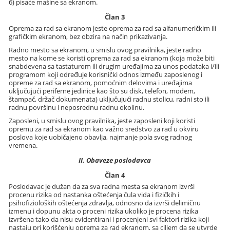
6) pisaće mašine sa ekranom.
Član 3
Oprema za rad sa ekranom jeste oprema za rad sa alfanumeričkim ili
grafičkim ekranom, bez obzira na način prikazivanja.
Radno mesto sa ekranom, u smislu ovog pravilnika, jeste radno
mesto na kome se koristi oprema za rad sa ekranom (koja može biti
snabdevena sa tastaturom ili drugim uređajima za unos podataka i/ili
programom koji određuje korisnički odnos između zaposlenog i
opreme za rad sa ekranom, pomoćnim delovima i uređajima
uključujući periferne jedinice kao što su disk, telefon, modem,
štampač, držač dokumenata) uključujući radnu stolicu, radni sto ili
radnu površinu i neposrednu radnu okolinu.
Zaposleni, u smislu ovog pravilnika, jeste zaposleni koji koristi
opremu za rad sa ekranom kao važno sredstvo za rad u okviru
poslova koje uobičajeno obavlja, najmanje pola svog radnog
vremena.
II. Obaveze poslodavca
Član 4
Poslodavac je dužan da za sva radna mesta sa ekranom izvrši
procenu rizika od nastanka oštećenja čula vida i fizičkih i
psihofizioloških oštećenja zdravlja, odnosno da izvrši delimičnu
izmenu i dopunu akta o proceni rizika ukoliko je procena rizika
izvršena tako da nisu evidentirani i procenjeni svi faktori rizika koji
nastaju pri korišćenju oprema za rad ekranom, sa ciljem da se utvrde