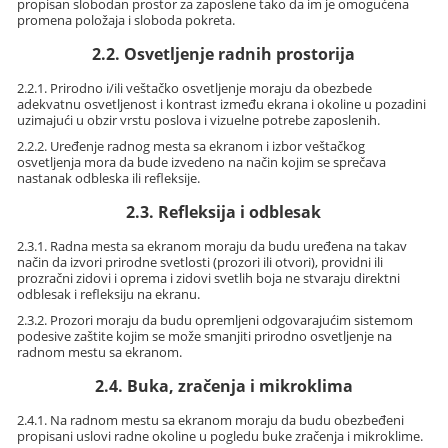
propisan slobodan prostor za zaposlene tako da im je omogućena
promena položaja i sloboda pokreta.
2.2. Osvetljenje radnih prostorija
2.2.1. Prirodno i/ili veštačko osvetljenje moraju da obezbede
adekvatnu osvetljenost i kontrast između ekrana i okoline u pozadini
uzimajući u obzir vrstu poslova i vizuelne potrebe zaposlenih.
2.2.2. Uređenje radnog mesta sa ekranom i izbor veštačkog
osvetljenja mora da bude izvedeno na način kojim se sprečava
nastanak odbleska ili refleksije.
2.3. Refleksija i odblesak
2.3.1. Radna mesta sa ekranom moraju da budu uređena na takav
način da izvori prirodne svetlosti (prozori ili otvori), providni ili
prozračni zidovi i oprema i zidovi svetlih boja ne stvaraju direktni
odblesak i refleksiju na ekranu.
2.3.2. Prozori moraju da budu opremljeni odgovarajućim sistemom
podesive zaštite kojim se može smanjiti prirodno osvetljenje na
radnom mestu sa ekranom.
2.4. Buka, zračenja i mikroklima
2.4.1. Na radnom mestu sa ekranom moraju da budu obezbeđeni
propisani uslovi radne okoline u pogledu buke zračenja i mikroklime.