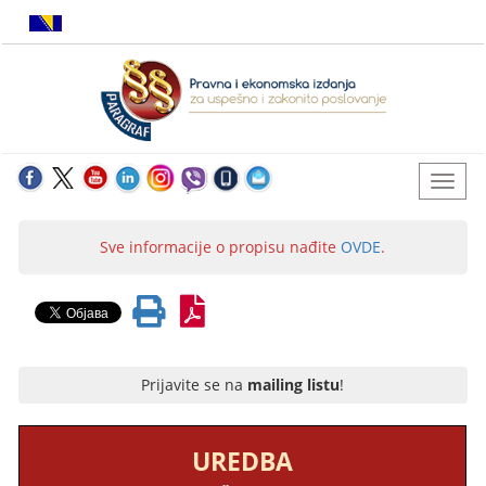
Sve informacije o propisu nađite
OVDE
.
Prijavite se na
mailing listu
!
UREDBA