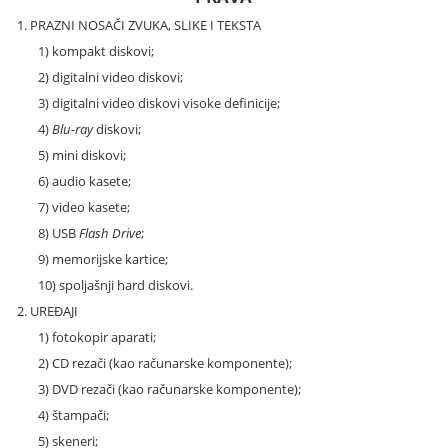
1. PRAZNI NOSAČI ZVUKA, SLIKE I TEKSTA
1) kompakt diskovi;
2) digitalni video diskovi;
3) digitalni video diskovi visoke definicije;
4)
Blu-ray
diskovi;
5) mini diskovi;
6) audio kasete;
7) video kasete;
8) USB
Flash Drive
;
9) memorijske kartice;
10) spoljašnji hard diskovi.
2. UREĐAJI
1) fotokopir aparati;
2) CD rezači (kao računarske komponente);
3) DVD rezači (kao računarske komponente);
4) štampači;
5) skeneri;