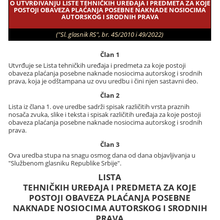
O UTVRĐIVANJU LISTE TEHNIČKIH UREĐAJA I PREDMETA ZA KOJE
POSTOJI OBAVEZA PLAĆANJA POSEBNE NAKNADE NOSIOCIMA
AUTORSKOG I SRODNIH PRAVA
("Sl. glasnik RS", br. 45/2010 i 49/2022)
Član 1
Utvrđuje se Lista tehničkih uređaja i predmeta za koje postoji
obaveza plaćanja posebne naknade nosiocima autorskog i srodnih
prava, koja je odštampana uz ovu uredbu i čini njen sastavni deo.
Član 2
Lista iz člana 1. ove uredbe sadrži spisak različitih vrsta praznih
nosača zvuka, slike i teksta i spisak različitih uređaja za koje postoji
obaveza plaćanja posebne naknade nosiocima autorskog i srodnih
prava.
Član 3
Ova uredba stupa na snagu osmog dana od dana objavljivanja u
"Službenom glasniku Republike Srbije".
LISTA
TEHNIČKIH UREĐAJA I PREDMETA ZA KOJE
POSTOJI OBAVEZA PLAĆANJA POSEBNE
NAKNADE NOSIOCIMA AUTORSKOG I SRODNIH
PRAVA