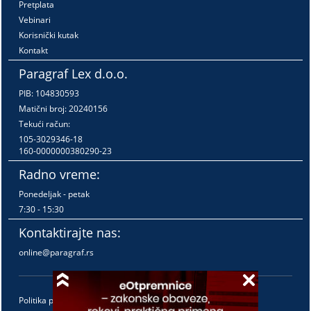
Pretplata
Vebinari
Korisnički kutak
Kontakt
Paragraf Lex d.o.o.
PIB: 104830593
Matični broj: 20240156
Tekući račun:
105-3029346-18
160-0000000380290-23
Radno vreme:
Ponedeljak - petak
7:30 - 15:30
Kontaktirajte nas:
online@paragraf.rs
Politika privatnosti