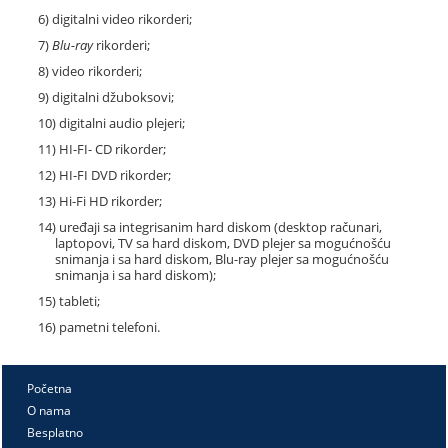
6) digitalni video rikorderi;
7)
Blu-ray
rikorderi;
8) video rikorderi;
9) digitalni džuboksovi;
10) digitalni audio plejeri;
11) HI-FI- CD rikorder;
12) HI-FI DVD rikorder;
13) Hi-Fi HD rikorder;
14) uređaji sa integrisanim hard diskom (desktop računari,
laptopovi, TV sa hard diskom, DVD plejer sa mogućnošću
snimanja i sa hard diskom, Blu-ray plejer sa mogućnošću
snimanja i sa hard diskom);
15) tableti;
16) pametni telefoni.
Početna
O nama
Besplatno