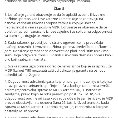
oslobođeni od uvoznih i izvoznih ograničenja i zabrana.
Član 8
1. Udruženje garant obavezuje se da će uplatiti uvozne ili izvozne
dažbine i poreze, kao i sve zatezne kamate koje se zahtevaju na
osnovu carinskih zakona i propisa zemlje u kojoj je uočena
nepravilnost u vezi sa poslom MDP. Udruženje se obavezuje da će
uplatiti napred naznačene iznose zajedno i uz solidarnu odgovornost
sa licem koje duguje te iznose.
2. Kada zakonski propisi jedne strane ugovornice ne predviđaju
plaćanje uvoznih ili izvoznih dažbina i poreza, predviđenih tačkom 1.
gore, udruženje garant će se obavezati da plati, pod istim uslovima,
sumu koja odgovara iznosu uvoznih ili izvoznih dažbina i poreza kao i
bilo kojih zateznih kamata.
3. Svaka strana ugovornica odrediće najviši iznos koji se za ispravu za
MDP (karnet TIR) može zatražiti od udruženja garanta na osnovu
odredbi tač. 1. i 2. gore.
4. Odgovornost udruženja garanta prema organima zemlje u kojoj se
nalazi polazna carinarnica počinje od časa kada je carinarnica izvršila
prijem (registrovala) isprave za MDP (karneta TIR). U narednim
zemljama, preko kojih se roba prevozi po postupku MDP, ova
odgovornost počinje od časa kada roba uđe u te zemlje ili, ako je MDP
prevoz obustavljen na osnovu člana 26. tač. 1. i 2, od trenutka kada
ispravu za MDP (karnet TIR) primi (registruje) carinarnica u kojoj se
nastavlja MDP prevoz.
5. Odgovornost udruženja garanta obuhvata, kako robu navedenu u