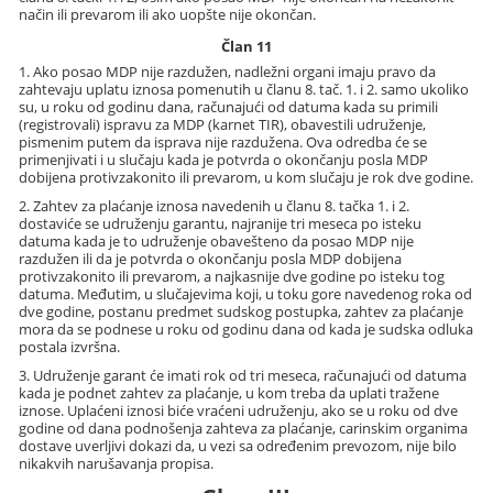
način ili prevarom ili ako uopšte nije okončan.
Član 11
1. Ako posao MDP nije razdužen, nadležni organi imaju pravo da
zahtevaju uplatu iznosa pomenutih u članu 8. tač. 1. i 2. samo ukoliko
su, u roku od godinu dana, računajući od datuma kada su primili
(registrovali) ispravu za MDP (karnet TIR), obavestili udruženje,
pismenim putem da isprava nije razdužena. Ova odredba će se
primenjivati i u slučaju kada je potvrda o okončanju posla MDP
dobijena protivzakonito ili prevarom, u kom slučaju je rok dve godine.
2. Zahtev za plaćanje iznosa navedenih u članu 8. tačka 1. i 2.
dostaviće se udruženju garantu, najranije tri meseca po isteku
datuma kada je to udruženje obavešteno da posao MDP nije
razdužen ili da je potvrda o okončanju posla MDP dobijena
protivzakonito ili prevarom, a najkasnije dve godine po isteku tog
datuma. Međutim, u slučajevima koji, u toku gore navedenog roka od
dve godine, postanu predmet sudskog postupka, zahtev za plaćanje
mora da se podnese u roku od godinu dana od kada je sudska odluka
postala izvršna.
3. Udruženje garant će imati rok od tri meseca, računajući od datuma
kada je podnet zahtev za plaćanje, u kom treba da uplati tražene
iznose. Uplaćeni iznosi biće vraćeni udruženju, ako se u roku od dve
godine od dana podnošenja zahteva za plaćanje, carinskim organima
dostave uverljivi dokazi da, u vezi sa određenim prevozom, nije bilo
nikakvih narušavanja propisa.