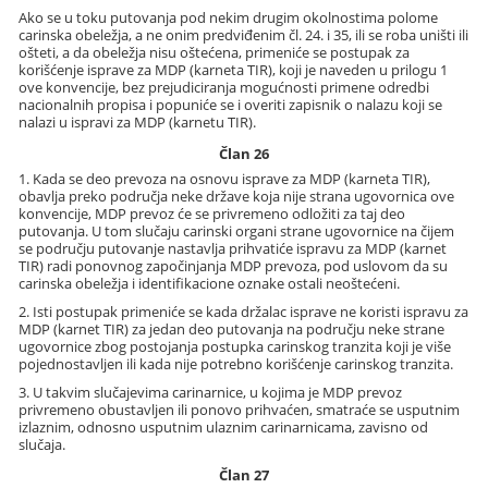
Ako se u toku putovanja pod nekim drugim okolnostima polome
carinska obeležja, a ne onim predviđenim čl. 24. i 35, ili se roba uništi ili
ošteti, a da obeležja nisu oštećena, primeniće se postupak za
korišćenje isprave za MDP (karneta TIR), koji je naveden u prilogu 1
ove konvencije, bez prejudiciranja mogućnosti primene odredbi
nacionalnih propisa i popuniće se i overiti zapisnik o nalazu koji se
nalazi u ispravi za MDP (karnetu TIR).
Član 26
1. Kada se deo prevoza na osnovu isprave za MDP (karneta TIR),
obavlja preko područja neke države koja nije strana ugovornica ove
konvencije, MDP prevoz će se privremeno odložiti za taj deo
putovanja. U tom slučaju carinski organi strane ugovornice na čijem
se području putovanje nastavlja prihvatiće ispravu za MDP (karnet
TIR) radi ponovnog započinjanja MDP prevoza, pod uslovom da su
carinska obeležja i identifikacione oznake ostali neoštećeni.
2. Isti postupak primeniće se kada držalac isprave ne koristi ispravu za
MDP (karnet TIR) za jedan deo putovanja na području neke strane
ugovornice zbog postojanja postupka carinskog tranzita koji je više
pojednostavljen ili kada nije potrebno korišćenje carinskog tranzita.
3. U takvim slučajevima carinarnice, u kojima je MDP prevoz
privremeno obustavljen ili ponovo prihvaćen, smatraće se usputnim
izlaznim, odnosno usputnim ulaznim carinarnicama, zavisno od
slučaja.
Član 27