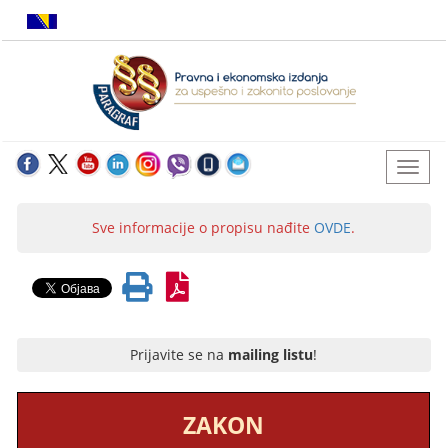
Sve informacije o propisu nađite
OVDE
.
Prijavite se na
mailing listu
!
ZAKON