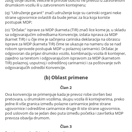
zbog svoje težine, veličine ili prirode obično ne prevozi u zatvorenom
drumskom vozilu ili u zatvorenom kontejneru;
(q) "Udruženje garant" znači udruženje koje su carinski organi neke
strane ugovornice ovlastili da bude jemac za lica koja koriste
postupak MDP;
(o) "Držalac" isprave za MDP (karneta (TIR) znači lice kome je, u skladu
sa odgovarajućim odredbama Konvencije, izdata isprava za MDP
(karnet TIR) i u čije ime je sačinjena carinska deklaracija na obrascu
isprave za MDP (karneta TIR) čime se ukazuje na nameru da se nad
robom sprovede postupak MDP u polaznoj carinarnici. Držalac je
odgovoran da prijavi drumsko vozilo, kombinaciju vozila ili kontejner,
zajedno sa teretom i odgovarajućom ispravom za MDP (karnetom
TIR) polaznoj, usputnoj i odredišnoj carinarnici i za poštovanje svih
odgovarajućih odredbi Konvencije.
(b) Oblast primene
Član 2
Ova konvencija se primenjuje kada je prevoz robe izvršen bez
pretovara, u drumskim vozilima, skupu vozila ili kontejnerima, preko
jedne ili više granica između polazne carinarnice jedne strane
ugovornice i odredišne carinarnice druge ili iste strane ugovornice,
pod uslovom da se jedan deo puta između početka i završetka MDP
prevoza obavlja drumom.
Član 3