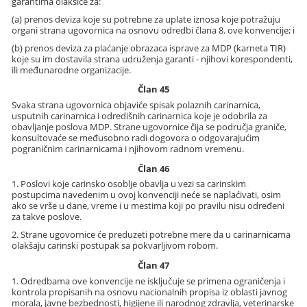
garantima olakšice za:
(a) prenos deviza koje su potrebne za uplate iznosa koje potražuju
organi strana ugovornica na osnovu odredbi člana 8. ove konvencije; i
(b) prenos deviza za plaćanje obrazaca isprave za MDP (karneta TIR)
koje su im dostavila strana udruženja garanti - njihovi korespondenti,
ili međunarodne organizacije.
Član 45
Svaka strana ugovornica objaviće spisak polaznih carinarnica,
usputnih carinarnica i odredišnih carinarnica koje je odobrila za
obavljanje poslova MDP. Strane ugovornice čija se područja graniče,
konsultovaće se međusobno radi dogovora o odgovarajućim
pograničnim carinarnicama i njihovom radnom vremenu.
Član 46
1. Poslovi koje carinsko osoblje obavlja u vezi sa carinskim
postupcima navedenim u ovoj konvenciji neće se naplaćivati, osim
ako se vrše u dane, vreme i u mestima koji po pravilu nisu određeni
za takve poslove.
2. Strane ugovornice će preduzeti potrebne mere da u carinarnicama
olakšaju carinski postupak sa pokvarljivom robom.
Član 47
1. Odredbama ove konvencije ne isključuje se primena ograničenja i
kontrola propisanih na osnovu nacionalnih propisa iz oblasti javnog
morala, javne bezbednosti, higijene ili narodnog zdravlja, veterinarske