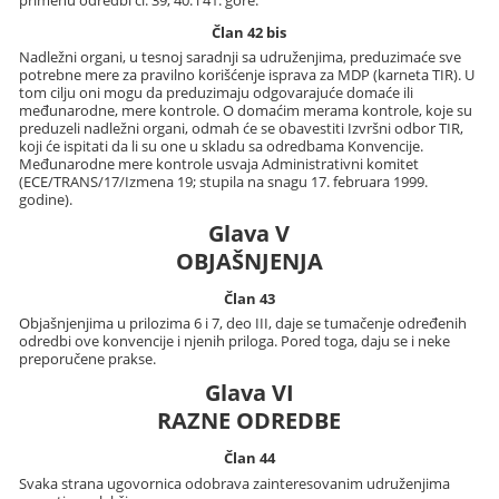
Član 42 bis
Nadležni organi, u tesnoj saradnji sa udruženjima, preduzimaće sve
potrebne mere za pravilno korišćenje isprava za MDP (karneta TIR). U
tom cilju oni mogu da preduzimaju odgovarajuće domaće ili
međunarodne, mere kontrole. O domaćim merama kontrole, koje su
preduzeli nadležni organi, odmah će se obavestiti Izvršni odbor TIR,
koji će ispitati da li su one u skladu sa odredbama Konvencije.
Međunarodne mere kontrole usvaja Administrativni komitet
(ECE/TRANS/17/Izmena 19; stupila na snagu 17. februara 1999.
godine).
Glava V
OBJAŠNJENJA
Član 43
Objašnjenjima u prilozima 6 i 7, deo III, daje se tumačenje određenih
odredbi ove konvencije i njenih priloga. Pored toga, daju se i neke
preporučene prakse.
Glava VI
RAZNE ODREDBE
Član 44
Svaka strana ugovornica odobrava zainteresovanim udruženjima