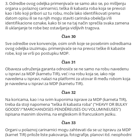
3. Odredbe ovog odeljka primenjivaće se samo ako se, po mišljenju
organa u polaznoj carinarnici, teška ili kabasta roba koja se prevozi
kao i bilo koji pribori uz tu robu, može lako identifikovati prema
datom opisu ili se na njih mogu staviti carinska obeležja i/ili
identifikacione oznake, kako bi se na taj način sprečila svaka zamena
ili uklanjanje te robe bez ostavljanja vidljivih tragova.
Član 30
Sve odredbe ove konvencije, osim onih koje se posebnim odredbama
ovog odeljka izuzimaju, primenjivaće se na prevoz teške ili kabaste
robe, koji se vrši po postupku MDP.
Član 31
Obaveza udruženja garanta odnosiće se ne samo na robu navedenu
u ispravi za MDP (karnetu TIR), već i na robu koja se, iako nije
navedena u ispravi, nalazi na platformi za utovar ili među robom koja
je navedena u ispravi za MDP (karnetu TIR).
Član 32
Na koricama, kao i na svim kuponima isprave za MDP (karneta TIR),
treba da stoji napomena "teška ili kabasta roba" ("HEAVY OR BULKY
GOODS"/"MARCHANDISES PENDÉREUSES OU VOLUMINEUSES")
ispisana masnim slovima, na engleskom ili francuskom jeziku.
Član 33
Organi u polaznoj carinarnici mogu zahtevati da se uz ispravu za MDP
(karnet TIR) prilože liste pakovanja, fotografije, planovi itd. neophodni