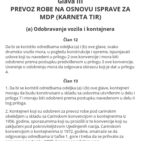
Glava III
PREVOZ ROBE NA OSNOVU ISPRAVE ZA
MDP (KARNETA TIR)
(a) Odobravanje vozila i kontejnera
Član 12
Da bi se koristilo odredbama odeljka (a) i (b) ove glave, svako
drumsko vozilo mora, u pogledu konstrukcije i opreme, ispunjavati
uslove koji su navedeni u prilogu 2 ove konvencije i mora biti
odobreno prema postupku predviđenom u prilogu 3 ove konvencije.
Uverenje o odobrenju mora da odgovara obrascu koji je dat u prilogu
4.
Član 13
1. Da bi se koristili odredbama odeljka (a) i (b) ove glave, kontejneri
moraju da budu konstruisani u skladu sa uslovima utvrđenim u delu I
priloga 7 i moraju biti odobreni prema postupku navedenom u delu II
tog priloga.
2. Kontejneri koji su odobreni za prevoz robe pod carinskim
obeležjem u skladu sa Carinskom konvencijom o kontejnerima iz
1956. godine, sporazumima koji su proizišli iz te konvencije koji su
zaključeni pod pokroviteljstvom Ujedinjenih nacija, Carinskom
konvencijom o kontejnerima iz 1972. godine, smatraće se da
odgovaraju odredbama iz tačke 1. gore i treba da se prihvate za