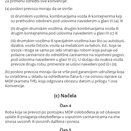
Za primenu odredbi ove konvencije:
(a) poslovi prevoza moraju da se izvrše:
(i) drumskim vozilima, kombinacijama vozila ili kontejnerima koji
su prethodno odobreni pod uslovima navedenim u glavi III (a), ili
(ii) drugim drumskim vozilima, drugim kombinacijama vozila ili
drugim kontejnerima pod uslovima navedenim u glavi III (c) ili
(iii) drumskim vozilima ili specijalnim vozilima kao što su autobusi,
dizalice, vozila čistoće, vozila sa mešalicom za beton, itd., koja se
izvoze i stoga se sama po sebi smatraju robom koja putuje od
polazne carinarnice do odredišne carinarnice na sopstveni pogon,
pod uslovima navedenim u glavi III (c). U slučaju da ovakva vozila
prevoze drugu robu, primeniće se uslovi navedeni pod (i) i (ii);
(b) poslovi prevoza moraju da se vrše pod garancijom udruženja koja
su ovlašćena u skladu sa odredbama člana 6, i na osnovu isprave za
MDP (karneta TIR), koja odgovara obrascu datom u prilogu 1 ove
Konvencije.
(c) Načela
Član 4
Roba koja se prevozi po postupku MDP oslobođena je od obaveze
uplate ili polaganja obezbeđenja u usputnim carinarnicama na ime
iznosa uvoznih ili izvoznih dažbina i poreza.
Član 5