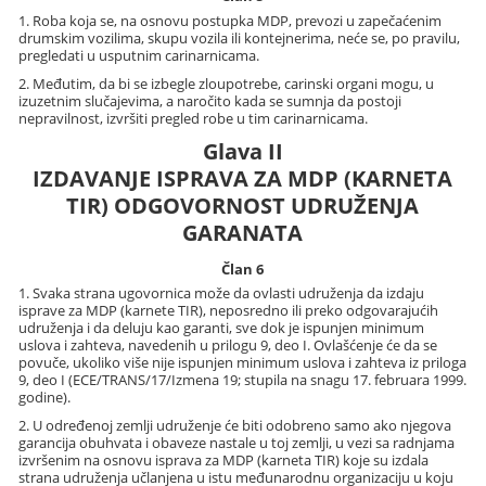
1. Roba koja se, na osnovu postupka MDP, prevozi u zapečaćenim
drumskim vozilima, skupu vozila ili kontejnerima, neće se, po pravilu,
pregledati u usputnim carinarnicama.
2. Međutim, da bi se izbegle zloupotrebe, carinski organi mogu, u
izuzetnim slučajevima, a naročito kada se sumnja da postoji
nepravilnost, izvršiti pregled robe u tim carinarnicama.
Glava II
IZDAVANJE ISPRAVA ZA MDP (KARNETA
TIR) ODGOVORNOST UDRUŽENJA
GARANATA
Član 6
1. Svaka strana ugovornica može da ovlasti udruženja da izdaju
isprave za MDP (karnete TIR), neposredno ili preko odgovarajućih
udruženja i da deluju kao garanti, sve dok je ispunjen minimum
uslova i zahteva, navedenih u prilogu 9, deo I. Ovlašćenje će da se
povuče, ukoliko više nije ispunjen minimum uslova i zahteva iz priloga
9, deo I (ECE/TRANS/17/Izmena 19; stupila na snagu 17. februara 1999.
godine).
2. U određenoj zemlji udruženje će biti odobreno samo ako njegova
garancija obuhvata i obaveze nastale u toj zemlji, u vezi sa radnjama
izvršenim na osnovu isprava za MDP (karneta TIR) koje su izdala
strana udruženja učlanjena u istu međunarodnu organizaciju u koju