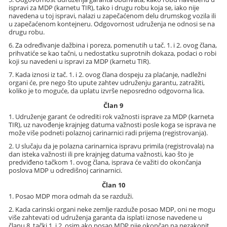
ispravi za MDP (karnetu TIR), tako i drugu robu koja se, iako nije
navedena u toj ispravi, nalazi u zapečaćenom delu drumskog vozila ili
u zapečaćenom kontejneru. Odgovornost udruženja ne odnosi se na
drugu robu.
6. Za određivanje dažbina i poreza, pomenutih u tač. 1. i 2. ovog člana,
prihvatiće se kao tačni, u nedostatku suprotnih dokaza, podaci o robi
koji su navedeni u ispravi za MDP (karnetu TIR).
7. Kada iznosi iz tač. 1. i 2. ovog člana dospeju za plaćanje, nadležni
organi će, pre nego što upute zahtev udruženju garantu, zatražiti,
koliko je to moguće, da uplatu izvrše neposredno odgovorna lica.
Član 9
1. Udruženje garant će odrediti rok važnosti isprave za MDP (karneta
TIR), uz navođenje krajnjeg datuma važnosti posle koga se isprava ne
može više podneti polaznoj carinarnici radi prijema (registrovanja).
2. U slučaju da je polazna carinarnica ispravu primila (registrovala) na
dan isteka važnosti ili pre krajnjeg datuma važnosti, kao što je
predviđeno tačkom 1. ovog člana, isprava će važiti do okončanja
poslova MDP u odredišnoj carinarnici.
Član 10
1. Posao MDP mora odmah da se razduži.
2. Kada carinski organi neke zemlje razduže posao MDP, oni ne mogu
više zahtevati od udruženja garanta da isplati iznose navedene u
članu 8. tački 1. i 2, osim ako posao MDP nije okončan na nezakonit