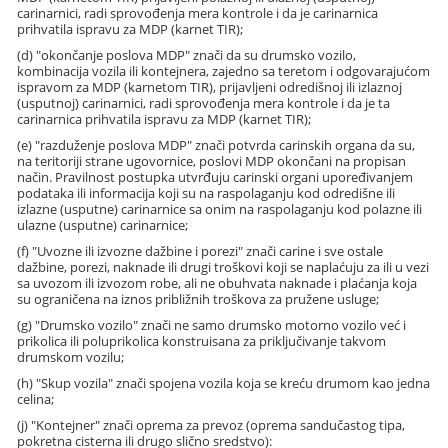
carinarnici, radi sprovođenja mera kontrole i da je carinarnica
prihvatila ispravu za MDP (karnet TIR);
(d) "okončanje poslova MDP" znači da su drumsko vozilo,
kombinacija vozila ili kontejnera, zajedno sa teretom i odgovarajućom
ispravom za MDP (karnetom TIR), prijavljeni odredišnoj ili izlaznoj
(usputnoj) carinarnici, radi sprovođenja mera kontrole i da je ta
carinarnica prihvatila ispravu za MDP (karnet TIR);
(e) "razduženje poslova MDP" znači potvrda carinskih organa da su,
na teritoriji strane ugovornice, poslovi MDP okončani na propisan
način. Pravilnost postupka utvrđuju carinski organi upoređivanjem
podataka ili informacija koji su na raspolaganju kod odredišne ili
izlazne (usputne) carinarnice sa onim na raspolaganju kod polazne ili
ulazne (usputne) carinarnice;
(f) "Uvozne ili izvozne dažbine i porezi" znači carine i sve ostale
dažbine, porezi, naknade ili drugi troškovi koji se naplaćuju za ili u vezi
sa uvozom ili izvozom robe, ali ne obuhvata naknade i plaćanja koja
su ograničena na iznos približnih troškova za pružene usluge;
(g) "Drumsko vozilo" znači ne samo drumsko motorno vozilo već i
prikolica ili poluprikolica konstruisana za priključivanje takvom
drumskom vozilu;
(h) "Skup vozila" znači spojena vozila koja se kreću drumom kao jedna
celina;
(j) "Kontejner" znači oprema za prevoz (oprema sandučastog tipa,
pokretna cisterna ili drugo slično sredstvo):