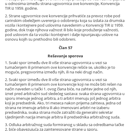
u odnosima između strana ugovornica ove konvencije, Konvencija
TIR iz 1959. godine.
2. Strane ugovornice ove konvencije prihvatiće za prevoz robe pod
carinskim obeležjem uverenja o odobrenju koja su izdata za drumska
vozila i kontejnere pod uslovima navedenim u Konvenciji TIR iz 1959.
godine, dok traje njihova važnost ili bilo koje produženje važnosti,
pod uslovom da ta vozila i kontejneri i dalje ispunjavaju uslove na
osnovu kojih su prethodno bili odobreni.
Član 57
Rešavanje sporova
1. Svaki spor između dve ili više strana ugovornica u vezi sa
tumačenjem ili primenom ove konvencije rešiće se, ukoliko je to
moguće, pregovorima između njih, ili na neki drugi način.
2. Svaki spor između dve ili više strana ugovornica u vezi sa
tumačenjem ili primenom ove konvencije koji ne može biti rešen na
način naveden u tački 1. ovog člana biće, na zahtev jedne od njih,
iznet pred arbitražni sud sledećeg sastava: svaka strana ugovornica u
sporu imenuje jednog arbitra, a ti arbitri imenuju još jednog arbitra
koji je predsednik. Ako, tri meseca nakon prijema zahteva, jedna od
strana ne imenuje arbitra ili ako imenovani arbitri ne izaberu
predsednika, svaka strana može zatražiti da generalni sekretar
Ujedinjenih nacija imenuje arbitra ili predsednika arbitražnog suda.
3. Odluka arbitražnog suda formiranog u skladu sa odredbama tačke
2. biće obavezujuća za zainteresovane strane u sporu.