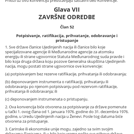
Prilozi uz ovu konvenciju predstavljaju sastavni deo Konvencije.
Glava VII
ZAVRŠNE ODREDBE
Član 52
Potpisivanje, ratifikacija, prihvatanje, odobravanje i
pristupanje
1. Sve države članice Ujedinjenih nacija ili članice bilo koje
specijalizovane agencije ili Međunarodne agencije za atomsku
energiju ili strane ugovornice Statuta Međunarodnog suda pravde i
bilo koja druga država koju pozove Generalna skupština Ujedinjenih
nacija, mogu postati strane ugovornice ove konvencije:
(a) potpisivanjem bez rezerve ratifikacije, prihvatanja ili odobravanja;
(b) deponovanjem instrumenta o ratifikaciji, prihvatanju ili
odobravanju po njenom potpisivanju pod rezervom ratifikacije,
prihvatanja ili odobravanja; ili
(c) deponovanjem instrumenata o pristupanju.
2. Ova konvencija biće otvorena za potpisivanje za države pomenute
u tački 1. ovog člana od 1. januara 1976. godine do 31. decembra 1976.
godine, u Uredu Ujedinjenih nacija u Ženevi. Posle tog datuma biće
otvorena za pristupanje.
3. Carinske ili ekonomske unije mogu, zajedno sa svim svojim
državama članicama, ili u bilo koje vreme pošto sve njihove države