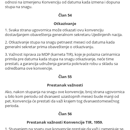
odnosi na izmenjenu Konvenciju od datuma kada izmena i dopuna
stupa na snagu.
Član 54
Otkazivanje
1. Svaka strana ugovornica može otkazati ovu konvenciju
dostavljanjem obaveštenja generalnom sekretaru Ujedinjenih nacija.
2. Otkazivanje stupa na snagu petnaest meseci od datuma kada
generalni sekretar prima obaveštenje o otkazivanju.
3. Važnost isprava za MDP (karneta TIR), koje je polazna carinarnica
primila pre datuma kada stupa na snagu otkazivanje, neće time
prestati, a garancija udruženja garanta pokrivaće robu u skladu sa
odredbama ove konvencije.
Član 55
Prestanak važnosti
Ako, nakon stupanja na snagu ove konvencije, broj strana ugovornica
u bilo kom periodu od dvanaest uzastopnih meseci bude manji od
pet, Konvencija će prestati da važi krajem tog dvanaestomesečnog
perioda.
Član 56
Prestanak važnosti Konvencije TIR, 1959.
1. Stupanjem na snagu ove konvencije prestaje da važi i zamenjuje se,