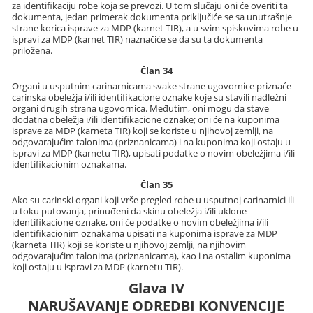
za identifikaciju robe koja se prevozi. U tom slučaju oni će overiti ta
dokumenta, jedan primerak dokumenta priključiće se sa unutrašnje
strane korica isprave za MDP (karnet TIR), a u svim spiskovima robe u
ispravi za MDP (karnet TIR) naznačiće se da su ta dokumenta
priložena.
Član 34
Organi u usputnim carinarnicama svake strane ugovornice priznaće
carinska obeležja i/ili identifikacione oznake koje su stavili nadležni
organi drugih strana ugovornica. Međutim, oni mogu da stave
dodatna obeležja i/ili identifikacione oznake; oni će na kuponima
isprave za MDP (karneta TIR) koji se koriste u njihovoj zemlji, na
odgovarajućim talonima (priznanicama) i na kuponima koji ostaju u
ispravi za MDP (karnetu TIR), upisati podatke o novim obeležjima i/ili
identifikacionim oznakama.
Član 35
Ako su carinski organi koji vrše pregled robe u usputnoj carinarnici ili
u toku putovanja, prinuđeni da skinu obeležja i/ili uklone
identifikacione oznake, oni će podatke o novim obeležjima i/ili
identifikacionim oznakama upisati na kuponima isprave za MDP
(karneta TIR) koji se koriste u njihovoj zemlji, na njihovim
odgovarajućim talonima (priznanicama), kao i na ostalim kuponima
koji ostaju u ispravi za MDP (karnetu TIR).
Glava IV
NARUŠAVANJE ODREDBI KONVENCIJE