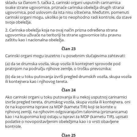
skladu sa članom 5. tačka 2, carinski organi usputnih carinarnica
svake strane ugovornice, priznaće carinska obeležja drugih strana
ugovornica, pod uslovom da ista nisu oštećena. Međutim, pomenuti
carinski organi mogu, ukoliko je to neophodno radi kontrole, da stave
svoja obeležja.
2. Carinska obeležja koja na ovaj način prizna određena strana
ugovornica uživaće na teritoriji te strane ugovornice istu pravnu
zaštitu kao i nacionalna obeležja.
Član 23
Carinski organi mogu izuzetno i u posebnim slučajevima zahtevati:
(a) da se drumska vozila, skup vozila ili kontejneri sprovode pod
pratnjom na području njihove zemlje, o trošku prevoznika;
(b) da se u toku putovanja izvrši pregled drumskih vozila, skupa vozila
ili kontejnera kao i njihovog tereta.
Član 24
Ako carinski organi u toku putovanja ili u nekoj usputnoj carinarnici
izvrše pregled tereta, drumskog vozila, skupa vozila ili kontejnera, oni
će na kuponima isprave za MDP (karneta TIR) koji se koriste u
njihovoj zemlji, na njihovim odgovarajućim talonima (priznanicama)
kao i na kuponima koji ostaju u ispravi za MDP (karnetu TIR), upisati
podatke o novopostavljenim obeležjima kao i o vrsti obavljene
kontrole.
Član 25