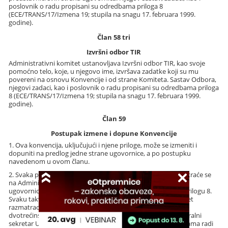
poslovnik o radu propisani su odredbama priloga 8
(ECE/TRANS/17/Izmena 19; stupila na snagu 17. februara 1999.
godine).
Član 58 tri
Izvršni odbor TIR
Administrativni komitet ustanovljava Izvršni odbor TIR, kao svoje
pomoćno telo, koje, u njegovo ime, izvršava zadatke koji su mu
povereni na osnovu Konvencije i od strane Komiteta. Sastav Odbora,
njegovi zadaci, kao i poslovnik o radu propisani su odredbama priloga
8 (ECE/TRANS/17/Izmena 19; stupila na snagu 17. februara 1999.
godine).
Član 59
Postupak izmene i dopune Konvencije
1. Ova konvencija, uključujući i njene priloge, može se izmeniti i
dopuniti na predlog jedne strane ugovornice, a po postupku
navedenom u ovom članu.
2. Svaka predložena izmena i dopuna ove konvencije razmatraće se
na Administrativnom komitetu sastavljenom od svih strana
ugovornica u skladu sa poslovnikom o radu utvrđenom u prilogu 8.
Svaku takvu izmenu i dopunu koju je Administrativni komitet
razmatrao ili pripremio u toku zasedanja i koja je usvojena
dvotrećinskom većinom prisutnih članova koji glasaju, generalni
sekretar Ujedinjenih nacija će dostaviti stranama ugovornicama radi