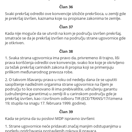
Član 36
Svaki prekršaj odredbi ove konvencije izložiće prekršioca, u zemlji gde
je prekršaj izvršen, kaznama koje su propisane zakonima te zemlje.
Član 37
Kada nije moguće da se utvrdi na kom je području izvršen prekršaj,
smatraće se da je prekršaj izvršen na području strane ugovornice gde
je otkriven.
Član 38
1. Svaka strana ugovornica ima pravo da, privremeno ili trajno, liši
prava korišćenja odredbi ove konvencije, svako lice koje je okrivljeno
za težak prekršaj carinskih zakona ili propisa koji se primenjuju
prilikom međunarodnog prevoza robe.
2. O takvom lišavanju prava u roku od nedelju dana će se uputiti
saopštenje nadležnim organima strane ugovornice na čijem je
području to lice osnovano ili ima prebivalište, udruženju garantu
(udruženjima garantima) u zemlji ili u carinskom području gde je
prekršaj izvršen, kao i Izvršnom odboru TIR (ECE/TRANS/17/Izmena
19; stupila na snagu 17. februara 1999. godine).
Član 39
Kada se prizna da su poslovi MDP ispravno izvršeni:
1. Strane ugovornice neće pridavati značaj manjim odstupanjima u
pogledu pridržavanja postavljenih rokova ili pravaca.