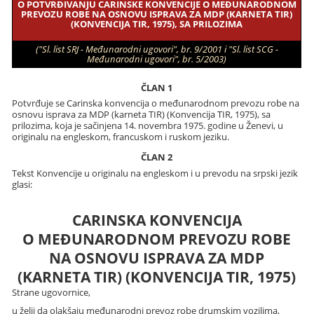
O POTVRĐIVANJU CARINSKE KONVENCIJE O MEĐUNARODNOM
PREVOZU ROBE NA OSNOVU ISPRAVA ZA MDP (KARNETA TIR)
(KONVENCIJA TIR, 1975), SA PRILOZIMA
("Sl. list SRJ - Međunarodni ugovori", br. 9/2001 i "Sl. list SCG -
Međunarodni ugovori", br. 5/2003)
ČLAN 1
Potvrđuje se Carinska konvencija o međunarodnom prevozu robe na
osnovu isprava za MDP (karneta TIR) (Konvencija TIR, 1975), sa
prilozima, koja je sačinjena 14. novembra 1975. godine u Ženevi, u
originalu na engleskom, francuskom i ruskom jeziku.
ČLAN 2
Tekst Konvencije u originalu na engleskom i u prevodu na srpski jezik
glasi:
CARINSKA KONVENCIJA
O MEĐUNARODNOM PREVOZU ROBE
NA OSNOVU ISPRAVA ZA MDP
(KARNETA TIR) (KONVENCIJA TIR, 1975)
Strane ugovornice,
u želji da olakšaju međunarodni prevoz robe drumskim vozilima,