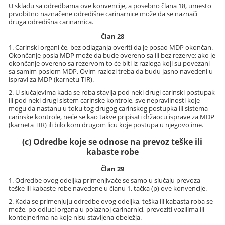
U skladu sa odredbama ove konvencije, a posebno člana 18, umesto
prvobitno naznačene odredišne carinarnice može da se naznači
druga odredišna carinarnica.
Član 28
1. Carinski organi će, bez odlaganja overiti da je posao MDP okončan.
Okončanje posla MDP može da bude overeno sa ili bez rezerve: ako je
okončanje overeno sa rezervom to će biti iz razloga koji su povezani
sa samim poslom MDP. Ovim razlozi treba da budu jasno navedeni u
ispravi za MDP (karnetu TIR).
2. U slučajevima kada se roba stavlja pod neki drugi carinski postupak
ili pod neki drugi sistem carinske kontrole, sve nepravilnosti koje
mogu da nastanu u toku tog drugog carinskog postupka ili sistema
carinske kontrole, neće se kao takve pripisati držaocu isprave za MDP
(karneta TIR) ili bilo kom drugom licu koje postupa u njegovo ime.
(c) Odredbe koje se odnose na prevoz teške ili
kabaste robe
Član 29
1. Odredbe ovog odeljka primenjivaće se samo u slučaju prevoza
teške ili kabaste robe navedene u članu 1. tačka (p) ove konvencije.
2. Kada se primenjuju odredbe ovog odeljka, teška ili kabasta roba se
može, po odluci organa u polaznoj carinarnici, prevoziti vozilima ili
kontejnerima na koje nisu stavljena obeležja.