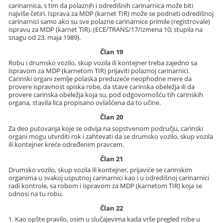
carinarnica, s tim da polaznih i odredišnih carinarnica može biti
najviše četiri. Isprava za MDP (karnet TIR) može se podneti odredišnoj
carinarnici samo ako su sve polazne carinarnice primile (registrovale)
ispravu za MDP (karnet TIR). (ECE/TRANS/17/Izmena 10; stupila na
snagu od 23. maja 1989).
Član 19
Robu i drumsko vozilo, skup vozila ili kontejner treba zajedno sa
ispravom za MDP (karnetom TIR) prijaviti polaznoj carinarnici.
Carinski organi zemlje polaska preduzeće neophodne mere da
provere ispravnost spiska robe, da stave carinska obeležja ili da
provere carinska obeležja koja su, pod odgovornošću tih carinskih
organa, stavila lica propisano ovlašćena da to učine.
Član 20
Za deo putovanja koje se odvija na sopstvenom području, carinski
organi mogu utvrditi rok i zahtevati da se drumsko vozilo, skup vozila
ili kontejner kreće određenim pravcem.
Član 21
Drumsko vozilo, skup vozila ili kontejner, prijaviće se carinskim
organima u svakoj usputnoj carinarnici kao i u odredišnoj carinarnici
radi kontrole, sa robom i ispravom za MDP (karnetom TIR) koja se
odnosi na tu robu.
Član 22
1. Kao opšte pravilo, osim u slučajevima kada vrše pregled robe u