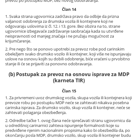
prevoz po postupku MDP, bez novog odobravanja.
Član 14
1. Svaka strana ugovornica zadržava pravo da odbije da prizna
valjanost odobrenja za drumska vozila ili kontejnere koji ne
odgovaraju uslovima iz čl. 12. i 13. gore. Bez obzira na to, strane
ugovornice izbegavaće zadržavanje saobraćaja kada su utvrđene
neispravnosti od manjeg značaja i ne pružaju mogućnost za
krijumčarenje.
2. Pre nego što se ponovo upotrebi za prevoz robe pod carinskim
obeležjem svako drumsko vozilo ili kontejner, koji više ne ispunjavaju
uslove na osnovu kojih su dobili odobrenje, biće vraćeni u prvobitno
stanje ili će se prijaviti za ponovno odobravanja.
(b) Postupak za prevoz na osnovu isprave za MDP
(karneta TIR)
Član 15
1. Za privremeni uvoz drumskog vozila, skupa vozila ili kontejnera koji
prevoze robu po postupku MDP neće se zahtevati nikakva posebna
carinska isprava. Za drumsko vozilo, skup vozila ili kontejner, neće se
zahtevati polaganja obezbeđenja.
2. Odredbe tačke 1. ovog člana neće sprečavati stranu ugovornicu da
u odredišnoj carinarnici zahteva ispunjenje formalnosti koje su
predviđene njenim nacionalnim propisima kako bi obezbedila da, po
okončanju posla MDP, drumsko vozilo, skup vozila ili kontejner budu