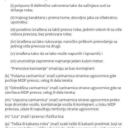
(i) potpuno ili delimično zatvorena tako da sačinjava sud za
držanje robe;
(ii) trajnog karaktera i, prema tome, dovoljno jaka za višekratnu
upotrebu;
(iii) posebno izrađena za lakši prevoz robe, jednim vidom ili sa više
vidova prevoza, bez pretovara robe;
(iv) izrađena za lako rukovanje, naročito prilikom prenošenja sa
jednog vida prevoza na drugi;
(v) izrađena tako da se lako može napuniti i isprazniti; i
(vi) unutrašnje zapremine najmanje jedan kubni metar;
"Prenosive karoserije" smatraju se kao kontejneri;
(k) "Polazna carinarnica" znači carinarnica stranice ugovornice gde
počinje MDP prevoz, celog ili dela tereta;
(l) "Odredišna carinarnica" znači carinarnica strane ugovornice gde se
završava MDP prevoz, celog ili dela tereta;
(m) "Usputna carinarnica" znači carinarnica strane ugovornice preko
koje drumsko vozilo, kombinacije vozila ili kontejneri, u toku MDP
prevoza, ulaze ili napuštaju teritoriju strane ugovornice;
(n) "Lica" znači i pravna i fizička lica;
(p) "Teška ili kabasta roba" znači svaki teški ili kabasti predmet, koji se