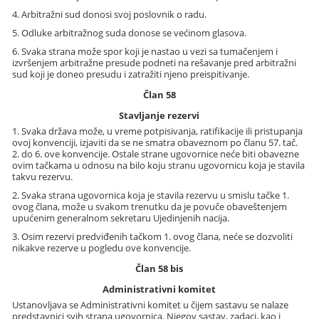
4. Arbitražni sud donosi svoj poslovnik o radu.
5. Odluke arbitražnog suda donose se većinom glasova.
6. Svaka strana može spor koji je nastao u vezi sa tumačenjem i
izvršenjem arbitražne presude podneti na rešavanje pred arbitražni
sud koji je doneo presudu i zatražiti njeno preispitivanje.
Član 58
Stavljanje rezervi
1. Svaka država može, u vreme potpisivanja, ratifikacije ili pristupanja
ovoj konvenciji, izjaviti da se ne smatra obaveznom po članu 57. tač.
2. do 6. ove konvencije. Ostale strane ugovornice neće biti obavezne
ovim tačkama u odnosu na bilo koju stranu ugovornicu koja je stavila
takvu rezervu.
2. Svaka strana ugovornica koja je stavila rezervu u smislu tačke 1.
ovog člana, može u svakom trenutku da je povuče obaveštenjem
upućenim generalnom sekretaru Ujedinjenih nacija.
3. Osim rezervi predviđenih tačkom 1. ovog člana, neće se dozvoliti
nikakve rezerve u pogledu ove konvencije.
Član 58 bis
Administrativni komitet
Ustanovljava se Administrativni komitet u čijem sastavu se nalaze
predstavnici svih strana ugovornica. Njegov sastav, zadaci, kao i