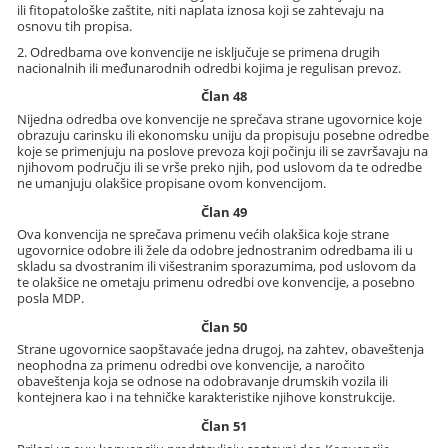
ili fitopatološke zaštite, niti naplata iznosa koji se zahtevaju na
osnovu tih propisa.
2. Odredbama ove konvencije ne isključuje se primena drugih
nacionalnih ili međunarodnih odredbi kojima je regulisan prevoz.
Član 48
Nijedna odredba ove konvencije ne sprečava strane ugovornice koje
obrazuju carinsku ili ekonomsku uniju da propisuju posebne odredbe
koje se primenjuju na poslove prevoza koji počinju ili se završavaju na
njihovom području ili se vrše preko njih, pod uslovom da te odredbe
ne umanjuju olakšice propisane ovom konvencijom.
Član 49
Ova konvencija ne sprečava primenu većih olakšica koje strane
ugovornice odobre ili žele da odobre jednostranim odredbama ili u
skladu sa dvostranim ili višestranim sporazumima, pod uslovom da
te olakšice ne ometaju primenu odredbi ove konvencije, a posebno
posla MDP.
Član 50
Strane ugovornice saopštavaće jedna drugoj, na zahtev, obaveštenja
neophodna za primenu odredbi ove konvencije, a naročito
obaveštenja koja se odnose na odobravanje drumskih vozila ili
kontejnera kao i na tehničke karakteristike njihove konstrukcije.
Član 51