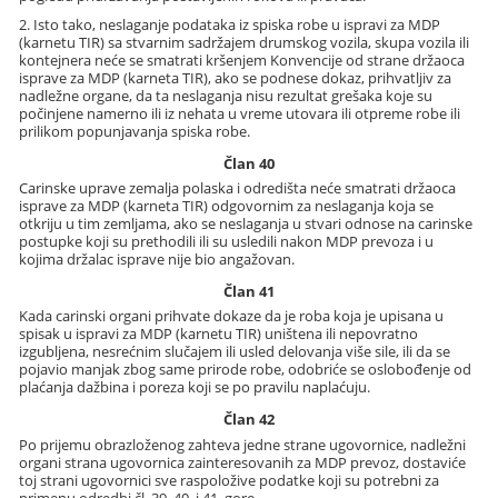
2. Isto tako, neslaganje podataka iz spiska robe u ispravi za MDP
(karnetu TIR) sa stvarnim sadržajem drumskog vozila, skupa vozila ili
kontejnera neće se smatrati kršenjem Konvencije od strane držaoca
isprave za MDP (karneta TIR), ako se podnese dokaz, prihvatljiv za
nadležne organe, da ta neslaganja nisu rezultat grešaka koje su
počinjene namerno ili iz nehata u vreme utovara ili otpreme robe ili
prilikom popunjavanja spiska robe.
Član 40
Carinske uprave zemalja polaska i odredišta neće smatrati držaoca
isprave za MDP (karneta TIR) odgovornim za neslaganja koja se
otkriju u tim zemljama, ako se neslaganja u stvari odnose na carinske
postupke koji su prethodili ili su usledili nakon MDP prevoza i u
kojima držalac isprave nije bio angažovan.
Član 41
Kada carinski organi prihvate dokaze da je roba koja je upisana u
spisak u ispravi za MDP (karnetu TIR) uništena ili nepovratno
izgubljena, nesrećnim slučajem ili usled delovanja više sile, ili da se
pojavio manjak zbog same prirode robe, odobriće se oslobođenje od
plaćanja dažbina i poreza koji se po pravilu naplaćuju.
Član 42
Po prijemu obrazloženog zahteva jedne strane ugovornice, nadležni
organi strana ugovornica zainteresovanih za MDP prevoz, dostaviće
toj strani ugovornici sve raspoložive podatke koji su potrebni za
primenu odredbi čl. 39, 40. i 41. gore.