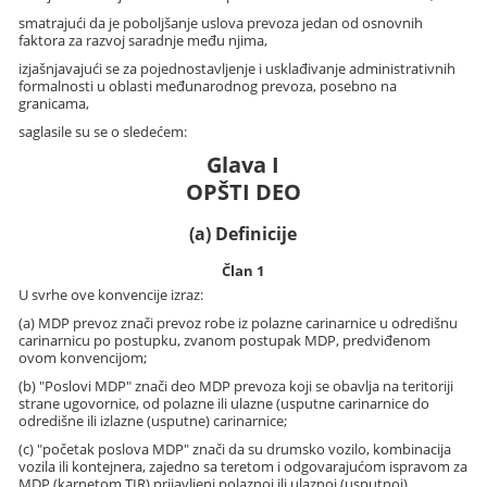
smatrajući da je poboljšanje uslova prevoza jedan od osnovnih
faktora za razvoj saradnje među njima,
izjašnjavajući se za pojednostavljenje i usklađivanje administrativnih
formalnosti u oblasti međunarodnog prevoza, posebno na
granicama,
saglasile su se o sledećem:
Glava I
OPŠTI DEO
(a) Definicije
Član 1
U svrhe ove konvencije izraz:
(a) MDP prevoz znači prevoz robe iz polazne carinarnice u odredišnu
carinarnicu po postupku, zvanom postupak MDP, predviđenom
ovom konvencijom;
(b) "Poslovi MDP" znači deo MDP prevoza koji se obavlja na teritoriji
strane ugovornice, od polazne ili ulazne (usputne carinarnice do
odredišne ili izlazne (usputne) carinarnice;
(c) "početak poslova MDP" znači da su drumsko vozilo, kombinacija
vozila ili kontejnera, zajedno sa teretom i odgovarajućom ispravom za
MDP (karnetom TIR) prijavljeni polaznoj ili ulaznoj (usputnoj)