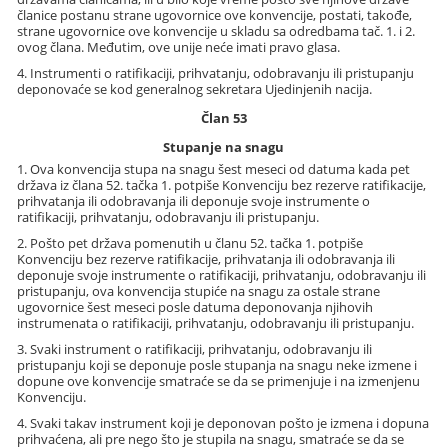
članice postanu strane ugovornice ove konvencije, postati, takođe,
strane ugovornice ove konvencije u skladu sa odredbama tač. 1. i 2.
ovog člana. Međutim, ove unije neće imati pravo glasa.
4. Instrumenti o ratifikaciji, prihvatanju, odobravanju ili pristupanju
deponovaće se kod generalnog sekretara Ujedinjenih nacija.
Član 53
Stupanje na snagu
1. Ova konvencija stupa na snagu šest meseci od datuma kada pet
država iz člana 52. tačka 1. potpiše Konvenciju bez rezerve ratifikacije,
prihvatanja ili odobravanja ili deponuje svoje instrumente o
ratifikaciji, prihvatanju, odobravanju ili pristupanju.
2. Pošto pet država pomenutih u članu 52. tačka 1. potpiše
Konvenciju bez rezerve ratifikacije, prihvatanja ili odobravanja ili
deponuje svoje instrumente o ratifikaciji, prihvatanju, odobravanju ili
pristupanju, ova konvencija stupiće na snagu za ostale strane
ugovornice šest meseci posle datuma deponovanja njihovih
instrumenata o ratifikaciji, prihvatanju, odobravanju ili pristupanju.
3. Svaki instrument o ratifikaciji, prihvatanju, odobravanju ili
pristupanju koji se deponuje posle stupanja na snagu neke izmene i
dopune ove konvencije smatraće se da se primenjuje i na izmenjenu
Konvenciju.
4. Svaki takav instrument koji je deponovan pošto je izmena i dopuna
prihvaćena, ali pre nego što je stupila na snagu, smatraće se da se