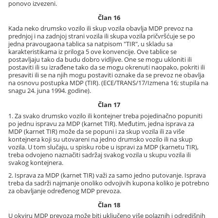
ponovo izvezeni.
Član 16
Kada neko drumsko vozilo ili skup vozila obavlja MDP prevoz na
prednjoj i na zadnjoj strani vozila ili skupa vozila pričvršćuje se po
jedna pravougaona tablica sa natpisom "TIR", u skladu sa
karakteristikama iz priloga 5 ove konvencije. Ove tablice se
postavljaju tako da budu dobro vidljive. One se mogu ukloniti ili
postaviti ili su izrađene tako da se mogu okrenuti naopako, pokriti ili
presaviti ili se na njih mogu postaviti oznake da se prevoz ne obavlja
na osnovu postupka MDP (TIR). (ECE/TRANS/17/Izmena 16; stupila na
snagu 24. juna 1994. godine).
Član 17
1. Za svako drumsko vozilo ili kontejner treba pojedinačno popuniti
po jednu ispravu za MDP (karnet TIR). Međutim, jedna isprava za
MDP (karnet TIR) može da se popuni i za skup vozila ili za više
kontejnera koji su utovareni na jedno drumsko vozilo ili na skup
vozila. U tom slučaju, u spisku robe u ispravi za MDP (karnetu TIR),
treba odvojeno naznačiti sadržaj svakog vozila u skupu vozila ili
svakog kontejnera.
2. Isprava za MDP (karnet TIR) važi za samo jedno putovanje. Isprava
treba da sadrži najmanje onoliko odvojivih kupona koliko je potrebno
za obavljanje određenog MDP prevoza.
Član 18
U okviru MDP prevoza može biti uključeno više polaznih i odredišnih