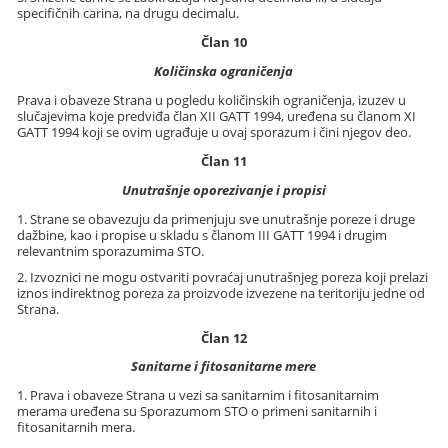
specifičnih carina, na drugu decimalu.
Član 10
Količinska ograničenja
Prava i obaveze Strana u pogledu količinskih ograničenja, izuzev u
slučajevima koje predviđa član XII GATT 1994, uređena su članom XI
GATT 1994 koji se ovim ugrađuje u ovaj sporazum i čini njegov deo.
Član 11
Unutrašnje oporezivanje i propisi
1. Strane se obavezuju da primenjuju sve unutrašnje poreze i druge
dažbine, kao i propise u skladu s članom III GATT 1994 i drugim
relevantnim sporazumima STO.
2. Izvoznici ne mogu ostvariti povraćaj unutrašnjeg poreza koji prelazi
iznos indirektnog poreza za proizvode izvezene na teritoriju jedne od
Strana.
Član 12
Sanitarne i fitosanitarne mere
1. Prava i obaveze Strana u vezi sa sanitarnim i fitosanitarnim
merama uređena su Sporazumom STO o primeni sanitarnih i
fitosanitarnih mera.