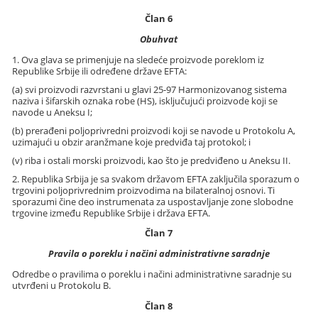
Član 6
Obuhvat
1. Ova glava se primenjuje na sledeće proizvode poreklom iz
Republike Srbije ili određene države EFTA:
(a) svi proizvodi razvrstani u glavi 25-97 Harmonizovanog sistema
naziva i šifarskih oznaka robe (HS), isključujući proizvode koji se
navode u Aneksu I;
(b) prerađeni poljoprivredni proizvodi koji se navode u Protokolu A,
uzimajući u obzir aranžmane koje predviđa taj protokol; i
(v) riba i ostali morski proizvodi, kao što je predviđeno u Aneksu II.
2. Republika Srbija je sa svakom državom EFTA zaključila sporazum o
trgovini poljoprivrednim proizvodima na bilateralnoj osnovi. Ti
sporazumi čine deo instrumenata za uspostavljanje zone slobodne
trgovine između Republike Srbije i država EFTA.
Član 7
Pravila o poreklu i načini administrativne saradnje
Odredbe o pravilima o poreklu i načini administrativne saradnje su
utvrđeni u Protokolu B.
Član 8