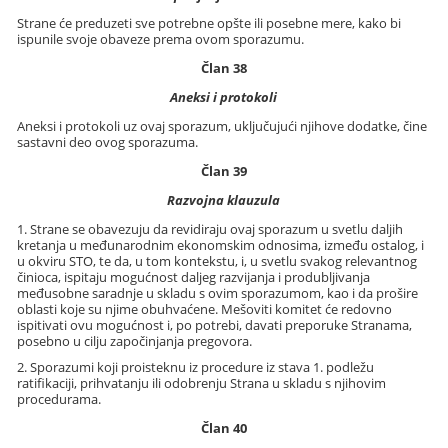
Strane će preduzeti sve potrebne opšte ili posebne mere, kako bi
ispunile svoje obaveze prema ovom sporazumu.
Član 38
Aneksi i protokoli
Aneksi i protokoli uz ovaj sporazum, uključujući njihove dodatke, čine
sastavni deo ovog sporazuma.
Član 39
Razvojna klauzula
1. Strane se obavezuju da revidiraju ovaj sporazum u svetlu daljih
kretanja u međunarodnim ekonomskim odnosima, između ostalog, i
u okviru STO, te da, u tom kontekstu, i, u svetlu svakog relevantnog
činioca, ispitaju mogućnost daljeg razvijanja i produbljivanja
međusobne saradnje u skladu s ovim sporazumom, kao i da prošire
oblasti koje su njime obuhvaćene. Mešoviti komitet će redovno
ispitivati ovu mogućnost i, po potrebi, davati preporuke Stranama,
posebno u cilju započinjanja pregovora.
2. Sporazumi koji proisteknu iz procedure iz stava 1. podležu
ratifikaciji, prihvatanju ili odobrenju Strana u skladu s njihovim
procedurama.
Član 40