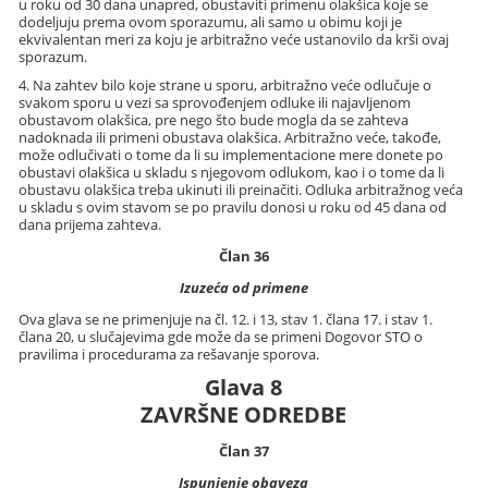
u roku od 30 dana unapred, obustaviti primenu olakšica koje se
dodeljuju prema ovom sporazumu, ali samo u obimu koji je
ekvivalentan meri za koju je arbitražno veće ustanovilo da krši ovaj
sporazum.
4. Na zahtev bilo koje strane u sporu, arbitražno veće odlučuje o
svakom sporu u vezi sa sprovođenjem odluke ili najavljenom
obustavom olakšica, pre nego što bude mogla da se zahteva
nadoknada ili primeni obustava olakšica. Arbitražno veće, takođe,
može odlučivati o tome da li su implementacione mere donete po
obustavi olakšica u skladu s njegovom odlukom, kao i o tome da li
obustavu olakšica treba ukinuti ili preinačiti. Odluka arbitražnog veća
u skladu s ovim stavom se po pravilu donosi u roku od 45 dana od
dana prijema zahteva.
Član 36
Izuzeća od primene
Ova glava se ne primenjuje na čl. 12. i 13, stav 1. člana 17. i stav 1.
člana 20, u slučajevima gde može da se primeni Dogovor STO o
pravilima i procedurama za rešavanje sporova.
Glava 8
ZAVRŠNE ODREDBE
Član 37
Ispunjenje obaveza