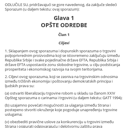
ODLUČILE SU, pridržavajući se gore navedenog, da zaključe sledeći
Sporazum (u daljem tekstu: ovaj sporazum):
Glava 1
OPŠTE ODREDBE
Član 1
Ciljevi
1. Sklapanjem ovog sporazuma i dopunskih sporazuma o trgovini
poljoprivrednim proizvodima koji se istovremeno zaključuju između
Republike Srbije i svake pojedinačne države EFTA, Republika Srbija i
države EFTA uspostaviće zonu slobodne trgovine, u cilju podsticanja
prosperiteta i ekonomskog razvoja na svojim teritorijama.
2. Ciljevi ovog sporazuma, koji se zasniva na trgovinskim odnosima
između tržišnih ekonomija i poštovanju demokratskih principa i
ljudskih prava su:
(a) ostvariti liberalizaciju trgovine robom u skladu sa članom XXIV
Opšteg sporazuma o carinama i trgovini (u daljem tekstu: GATT 1994);
(b) uzajamno povećati mogućnosti za ulaganja između Strana i
postepeno stvoriti okruženje koje pogoduje unapređenju trgovine
uslugama;
(v) obezbediti pravične uslove za konkurenciju u trgovini između
Strana i osigurati odgovarajuću i delotvornu zaštitu prava