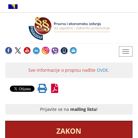
Sve informacije o propisu nađite
OVDE
.
Prijavite se na
mailing listu
!
ZAKON