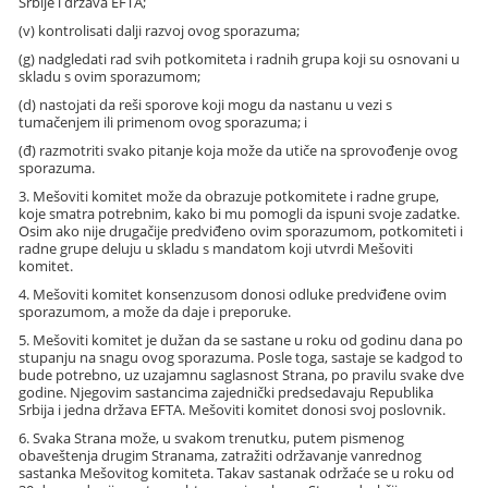
Srbije i država EFTA;
(v) kontrolisati dalji razvoj ovog sporazuma;
(g) nadgledati rad svih potkomiteta i radnih grupa koji su osnovani u
skladu s ovim sporazumom;
(d) nastojati da reši sporove koji mogu da nastanu u vezi s
tumačenjem ili primenom ovog sporazuma; i
(đ) razmotriti svako pitanje koja može da utiče na sprovođenje ovog
sporazuma.
3. Mešoviti komitet može da obrazuje potkomitete i radne grupe,
koje smatra potrebnim, kako bi mu pomogli da ispuni svoje zadatke.
Osim ako nije drugačije predviđeno ovim sporazumom, potkomiteti i
radne grupe deluju u skladu s mandatom koji utvrdi Mešoviti
komitet.
4. Mešoviti komitet konsenzusom donosi odluke predviđene ovim
sporazumom, a može da daje i preporuke.
5. Mešoviti komitet je dužan da se sastane u roku od godinu dana po
stupanju na snagu ovog sporazuma. Posle toga, sastaje se kadgod to
bude potrebno, uz uzajamnu saglasnost Strana, po pravilu svake dve
godine. Njegovim sastancima zajednički predsedavaju Republika
Srbija i jedna država EFTA. Mešoviti komitet donosi svoj poslovnik.
6. Svaka Strana može, u svakom trenutku, putem pismenog
obaveštenja drugim Stranama, zatražiti održavanje vanrednog
sastanka Mešovitog komiteta. Takav sastanak održaće se u roku od