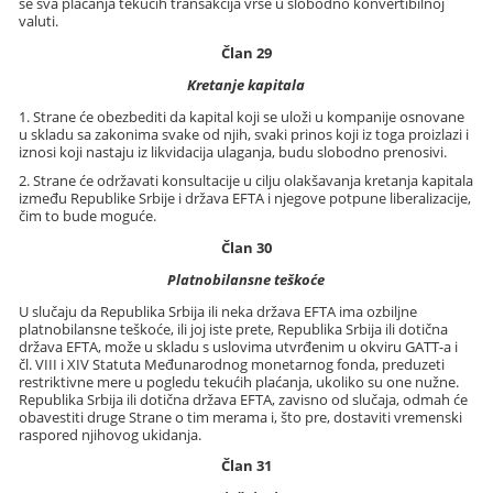
se sva plaćanja tekućih transakcija vrše u slobodno konvertibilnoj
valuti.
Član 29
Kretanje kapitala
1. Strane će obezbediti da kapital koji se uloži u kompanije osnovane
u skladu sa zakonima svake od njih, svaki prinos koji iz toga proizlazi i
iznosi koji nastaju iz likvidacija ulaganja, budu slobodno prenosivi.
2. Strane će održavati konsultacije u cilju olakšavanja kretanja kapitala
između Republike Srbije i država EFTA i njegove potpune liberalizacije,
čim to bude moguće.
Član 30
Platnobilansne teškoće
U slučaju da Republika Srbija ili neka država EFTA ima ozbiljne
platnobilansne teškoće, ili joj iste prete, Republika Srbija ili dotična
država EFTA, može u skladu s uslovima utvrđenim u okviru GATT-a i
čl. VIII i XIV Statuta Međunarodnog monetarnog fonda, preduzeti
restriktivne mere u pogledu tekućih plaćanja, ukoliko su one nužne.
Republika Srbija ili dotična država EFTA, zavisno od slučaja, odmah će
obavestiti druge Strane o tim merama i, što pre, dostaviti vremenski
raspored njihovog ukidanja.
Član 31