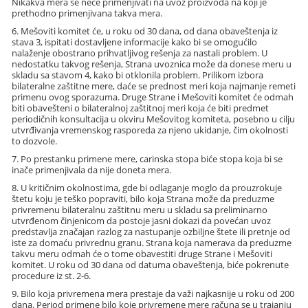
Nikakva mera se neće primenjivati na uvoz proizvoda na koji je
prethodno primenjivana takva mera.
6. Mešoviti komitet će, u roku od 30 dana, od dana obaveštenja iz
stava 3, ispitati dostavljene informacije kako bi se omogućilo
nalaženje obostrano prihvatljivog rešenja za nastali problem. U
nedostatku takvog rešenja, Strana uvoznica može da donese meru u
skladu sa stavom 4, kako bi otklonila problem. Prilikom izbora
bilateralne zaštitne mere, daće se prednost meri koja najmanje remeti
primenu ovog sporazuma. Druge Strane i Mešoviti komitet će odmah
biti obavešteni o bilateralnoj zaštitnoj meri koja će biti predmet
periodičnih konsultacija u okviru Mešovitog komiteta, posebno u cilju
utvrđivanja vremenskog rasporeda za njeno ukidanje, čim okolnosti
to dozvole.
7. Po prestanku primene mere, carinska stopa biće stopa koja bi se
inače primenjivala da nije doneta mera.
8. U kritičnim okolnostima, gde bi odlaganje moglo da prouzrokuje
štetu koju je teško popraviti, bilo koja Strana može da preduzme
privremenu bilateralnu zaštitnu meru u skladu sa preliminarno
utvrđenom činjenicom da postoje jasni dokazi da povećan uvoz
predstavlja značajan razlog za nastupanje ozbiljne štete ili pretnje od
iste za domaću privrednu granu. Strana koja namerava da preduzme
takvu meru odmah će o tome obavestiti druge Strane i Mešoviti
komitet. U roku od 30 dana od datuma obaveštenja, biće pokrenute
procedure iz st. 2-6.
9. Bilo koja privremena mera prestaje da važi najkasnije u roku od 200
dana. Period primene bilo koje privremene mere računa se u trajanju