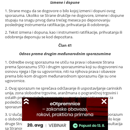
Izmene i dopune
1. Strane mogu da se dogovore o bilo kojoj izmeni i dopuni ovog
sporazuma. Ukoliko se Strane drukčije ne dogovore, izmene i dopune
stupaju na snagu prvog dana trećeg meseca po deponovanju
poslednjeg instrumenta ratifikacije, prihvatanja ili odobrenja.
2. Tekst izmena i dopuna, kao i instrumenti ratifikacije, prihvatanja ili
odobrenja deponuju se kod depozitara.
Član 41
Odnos prema drugim međunarodnim sporazumima
1. Odredbe ovog sporazuma ne utiču na prava i obaveze Strana
prema Sporazumu STO i drugim sporazumima koji su dogovoreni na
osnovu njega i čije su ugovornice, niti na njihova prava i obaveze
prema bilo kom drugom međunarodnom sporazumu čije su one
ugovornice.
2. Ovaj sporazum ne sprečava održavanje ili uspostavljanje carinskih
unija, zona slobodne trgovine, aranžmana o pograničnoj trgovini i
ostalih preferencijalnih sporazuma u meri u kojoj isti nemaju za
posledicu menjanje trgovinskih dogovora predviđenih ovim
sporazumom.
3. U slučaju da jedna Strana uđe u carinsku uniju ili zaključi sporazum
o slobodnoj trgovini sa trećom stranom, ona će, na zahtev bilo koje
druge Strane, pružiti odgovarajuću priliku za održavanje konsultacija
sa Stranom koja je taj zahtev podnela.