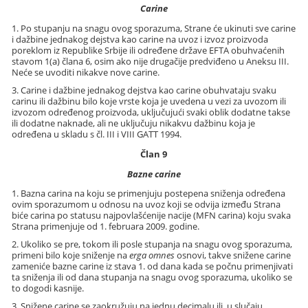
Carine
1. Po stupanju na snagu ovog sporazuma, Strane će ukinuti sve carine
i dažbine jednakog dejstva kao carine na uvoz i izvoz proizvoda
poreklom iz Republike Srbije ili određene države EFTA obuhvaćenih
stavom 1(a) člana 6, osim ako nije drugačije predviđeno u Aneksu III.
Neće se uvoditi nikakve nove carine.
3. Carine i dažbine jednakog dejstva kao carine obuhvataju svaku
carinu ili dažbinu bilo koje vrste koja je uvedena u vezi za uvozom ili
izvozom određenog proizvoda, uključujući svaki oblik dodatne takse
ili dodatne naknade, ali ne uključuju nikakvu dažbinu koja je
određena u skladu s čl. III i VIII GATT 1994.
Član 9
Bazne carine
1. Bazna carina na koju se primenjuju postepena sniženja određena
ovim sporazumom u odnosu na uvoz koji se odvija između Strana
biće carina po statusu najpovlašćenije nacije (MFN carina) koju svaka
Strana primenjuje od 1. februara 2009. godine.
2. Ukoliko se pre, tokom ili posle stupanja na snagu ovog sporazuma,
primeni bilo koje sniženje na
erga omnes
osnovi, takve snižene carine
zameniće bazne carine iz stava 1. od dana kada se počnu primenjivati
ta sniženja ili od dana stupanja na snagu ovog sporazuma, ukoliko se
to dogodi kasnije.
3. Snižene carine se zaokružuju na jednu decimalu ili, u slučaju