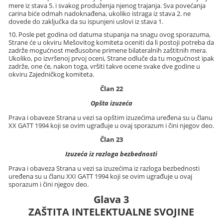
mere iz stava 5. i svakog produženja njenog trajanja. Sva povećanja
carina biće odmah nadoknađena, ukoliko istraga iz stava 2. ne
dovede do zaključka da su ispunjeni uslovi iz stava 1.
10. Posle pet godina od datuma stupanja na snagu ovog sporazuma,
Strane će u okviru Mešovitog komiteta oceniti da li postoji potreba da
zadrže mogućnost međusobne primene bilateralnih zaštitnih mera.
Ukoliko, po izvršenoj prvoj oceni, Strane odluče da tu mogućnost ipak
zadrže, one će, nakon toga, vršiti takve ocene svake dve godine u
okviru Zajedničkog komiteta.
Član 22
Opšta izuzeća
Prava i obaveze Strana u vezi sa opštim izuzećima uređena su u članu
XX GATT 1994 koji se ovim ugrađuje u ovaj sporazum i čini njegov deo.
Član 23
Izuzeća iz razloga bezbednosti
Prava i obaveza Strana u vezi sa izuzećima iz razloga bezbednosti
uređena su u članu XXI GATT 1994 koji se ovim ugrađuje u ovaj
sporazum i čini njegov deo.
Glava 3
ZAŠTITA INTELEKTUALNE SVOJINE