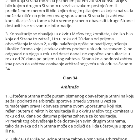
2. Bilo koja Strana može da pismenim putem zatraži konsultacije s
bilo kojom drugom Stranom u vezi sa svakom postojećom ili
predloženom merom ili bilo kojim drugim pitanjem za koje smatra da
može da utiče na primenu ovog sporazuma. Strana koja zahteva
konsultacije će o tome u isto vreme pismeno obavestiti druge Strane i
dostaviti sve relevantne informacije.
3. Konsultacije se obavljaju u okviru Mešovitog komiteta, ukoliko bilo
koja od Strana to zatraži, i to u roku od 20 dana od prijema
obaveštenja iz stava 2, u cilju nalaženja opšte prihvatljivog rešenja.
Ukoliko Strana kojoj je takav zahtev podnet u skladu sa stavom 2, ne
odgovori na njega u roku od deset dana i ne započne konsultacije u
roku od 20 dana po prijemu tog zahteva, Strana koja podnosi zahtev
ima pravo da zahteva osnivanje arbitražnog veća u skladu sa članom
34.
Član 34
Arbitraža
1. Oštećena Strana može putem pismenog obaveštenja Strani na koju
se žali podneti na arbitražu sporove između Strana u vezi sa
tumačenjem prava i obaveza prema ovom Sporazumu koji nisu
rešeni putem direktnih konsultacija ili u okviru Mešovitog komiteta u
roku od 60 dana od datuma prijema zahteva za konsultacije.
Primerak tog obaveštenja biće dostavljen svim drugim Stranama,
tako da svaka od tih Strana može da odluči da li da učestvuje u sporu
ili ne.
2. U slučaju da više od jedne Strane zahteva osnivanje arbitražnog