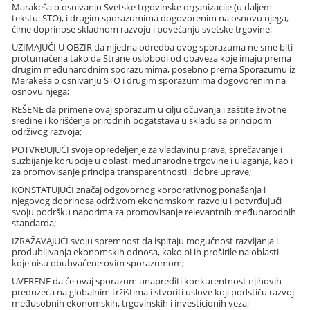
Marakeša o osnivanju Svetske trgovinske organizacije (u daljem
tekstu: STO), i drugim sporazumima dogovorenim na osnovu njega,
čime doprinose skladnom razvoju i povećanju svetske trgovine;
UZIMAJUĆI U OBZIR da nijedna odredba ovog sporazuma ne sme biti
protumačena tako da Strane oslobodi od obaveza koje imaju prema
drugim međunarodnim sporazumima, posebno prema Sporazumu iz
Marakeša o osnivanju STO i drugim sporazumima dogovorenim na
osnovu njega;
REŠENE da primene ovaj sporazum u cilju očuvanja i zaštite životne
sredine i korišćenja prirodnih bogatstava u skladu sa principom
održivog razvoja;
POTVRĐUJUĆI svoje opredeljenje za vladavinu prava, sprečavanje i
suzbijanje korupcije u oblasti međunarodne trgovine i ulaganja, kao i
za promovisanje principa transparentnosti i dobre uprave;
KONSTATUJUĆI značaj odgovornog korporativnog ponašanja i
njegovog doprinosa održivom ekonomskom razvoju i potvrđujući
svoju podršku naporima za promovisanje relevantnih međunarodnih
standarda;
IZRAŽAVAJUĆI svoju spremnost da ispitaju mogućnost razvijanja i
produbljivanja ekonomskih odnosa, kako bi ih proširile na oblasti
koje nisu obuhvaćene ovim sporazumom;
UVERENE da će ovaj sporazum unaprediti konkurentnost njihovih
preduzeća na globalnim tržištima i stvoriti uslove koji podstiču razvoj
međusobnih ekonomskih, trgovinskih i investicionih veza;