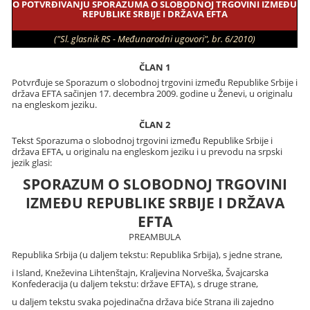
O POTVRĐIVANJU SPORAZUMA O SLOBODNOJ TRGOVINI IZMEĐU
REPUBLIKE SRBIJE I DRŽAVA EFTA
("Sl. glasnik RS - Međunarodni ugovori", br. 6/2010)
ČLAN 1
Potvrđuje se Sporazum o slobodnoj trgovini između Republike Srbije i
država EFTA sačinjen 17. decembra 2009. godine u Ženevi, u originalu
na engleskom jeziku.
ČLAN 2
Tekst Sporazuma o slobodnoj trgovini između Republike Srbije i
država EFTA, u originalu na engleskom jeziku i u prevodu na srpski
jezik glasi:
SPORAZUM O SLOBODNOJ TRGOVINI
IZMEĐU REPUBLIKE SRBIJE I DRŽAVA
EFTA
PREAMBULA
Republika Srbija (u daljem tekstu: Republika Srbija), s jedne strane,
i Island, Kneževina Lihtenštajn, Kraljevina Norveška, Švajcarska
Konfederacija (u daljem tekstu: države EFTA), s druge strane,
u daljem tekstu svaka pojedinačna država biće Strana ili zajedno