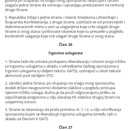
godina po stupanju na snagu ovog sporazuma, uključujući i pravo
ulagača jedne Strane da osnivaju i upravljaju preduzećem na teritoriji
druge Strane.
5. Republika Srbija s jedne strane, i Island, Kneževina Lihtenštajn i
Švajcarska Konfederacija, s druge strane, uzdržaće se od proizvoljnih i
diskriminacionih mera u vezi sa ulaganjima koje vrše ulagači druge
Strane iz ovog stava i poštovaće obaveze koje su preuzele u pogledu
konkretnih ulaganja koje vrši ulagač druge Strane iz ovog stava.
Član 26
Trgovina uslugama
1. Strane teže da ostvare postepenu liberalizaciju i otvore svoja tržišta
za trgovinu uslugama u skladu s odredbama Opšteg sporazuma o
trgovini uslugama (u daljem tekstu: GATS), uzimajući u obzir tekuće
aktivnosti pod okriljem STO.
2. Ukoliko jedna Strana, po stupanju na snagu ovog sporazuma,
dodeli državi neugovornici dodatne olakšice u pogledu pristupa
njenom tržištu usluga, dužna je da pruži odgovarajuću priliku za
započinjanje pregovora u cilju davanja tih olakšica drugoj Strani na
uzajamnoj osnovi.
3. Strane se obavezuju da prate primenu st. 1. i 2. u cilju utvrđivanja
sporazuma kojim se liberalizuje trgovina uslugama između njih u
skladu sa članom V GATS.
Član 27