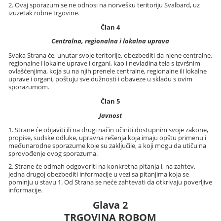
2. Ovaj sporazum se ne odnosi na norvešku teritoriju Svalbard, uz
izuzetak robne trgovine.
Član 4
Centralna, regionalna i lokalna uprava
Svaka Strana će, unutar svoje teritorije, obezbediti da njene centralne,
regionalne i lokalne uprave i organi, kao i nevladina tela s izvršnim
ovlašćenjima, koja su na njih prenele centralne, regionalne ili lokalne
uprave i organi, poštuju sve dužnosti i obaveze u skladu s ovim
sporazumom.
Član 5
Javnost
1. Strane će objaviti ili na drugi način učiniti dostupnim svoje zakone,
propise, sudske odluke, upravna rešenja koja imaju opštu primenu i
međunarodne sporazume koje su zaključile, a koji mogu da utiču na
sprovođenje ovog sporazuma.
2. Strane će odmah odgovoriti na konkretna pitanja i, na zahtev,
jedna drugoj obezbediti informacije u vezi sa pitanjima koja se
pominju u stavu 1. Od Strana se neće zahtevati da otkrivaju poverljive
informacije.
Glava 2
TRGOVINA ROBOM