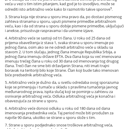
veća u vezi s tim istim pitanjem, kad god je to izvodljivo, može se
1
odrediti isto arbitražno veće kako bi razmotrilo takve sporove
.
3. Strana koja nije strana u sporu ima pravo da, po dostavi pismenog
zahteva stranama u sporu, uputi pismene primedbe arbitražnom
veću, kao i da od strana u sporu dobije pismene primedbe, uključujući
i anekse, prisustvuje raspravama i da usmene izjave.
4. Arbitražno veće se sastoji od tri člana. U roku od 25 dana od
prijema obaveštenja iz stava 1, svaka strana u sporu imenuje po
jednog člana, osim ako se ne odredi arbitražno veće u skladu sa
stavom 2. U tom slučaju, jednog člana imenuje Republika Srbija, a
jednog člana imenuju države EFTA. Dva člana koja su već imenovana
imenuju trećeg člana u roku od 30 dana od imenovanja tog drugog
člana. Treći član ne sme biti državljanin Strana, niti imati trajni
boravak na teritoriji bilo koje Strane. Član koji bude tako imenovan
biće predsednik arbitražnog veća.
5. Arbitražno veće je dužno da, u svetlu odredaba ovog sporazuma
koje se primenjuju i tumače u skladu s pravilima tumačenja javnog
međunarodnog prava, ispita slučaj koji se pominje u zahtevu za
osnivanje arbitražnog veća. Odluka arbitražnog veća je konačna i
obavezujuća za strane u sporu.
6. Arbitražno veće donosi odluku u roku od 180 dana od dana
imenovanja predsednika veća. Taj period može biti produžen za
najviše 90 dana, ukoliko se strane u sporu slože s tim.
7. Strane u sporu podjednako snose troškove arbitražnog veća,