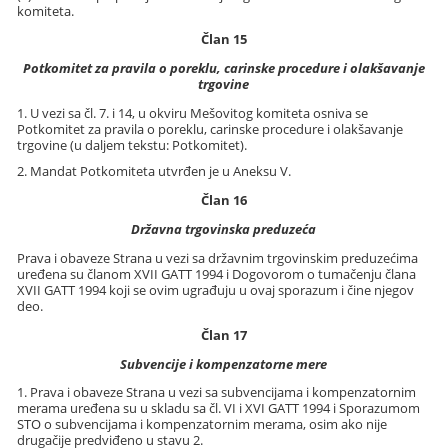
komiteta.
Član 15
Potkomitet za pravila o poreklu, carinske procedure i olakšavanje
trgovine
1. U vezi sa čl. 7. i 14, u okviru Mešovitog komiteta osniva se
Potkomitet za pravila o poreklu, carinske procedure i olakšavanje
trgovine (u daljem tekstu: Potkomitet).
2. Mandat Potkomiteta utvrđen je u Aneksu V.
Član 16
Državna trgovinska preduzeća
Prava i obaveze Strana u vezi sa državnim trgovinskim preduzećima
uređena su članom XVII GATT 1994 i Dogovorom o tumačenju člana
XVII GATT 1994 koji se ovim ugrađuju u ovaj sporazum i čine njegov
deo.
Član 17
Subvencije i kompenzatorne mere
1. Prava i obaveze Strana u vezi sa subvencijama i kompenzatornim
merama uređena su u skladu sa čl. VI i XVI GATT 1994 i Sporazumom
STO o subvencijama i kompenzatornim merama, osim ako nije
drugačije predviđeno u stavu 2.