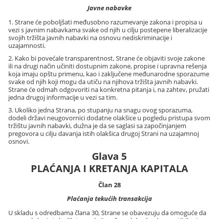
Javne nabavke
1. Strane će poboljšati međusobno razumevanje zakona i propisa u
vezi s javnim nabavkama svake od njih u cilju postepene liberalizacije
svojih tržišta javnih nabavki na osnovu nediskriminacije i
uzajamnosti.
2. Kako bi povećale transparentnost, Strane će objaviti svoje zakone
ili na drugi način učiniti dostupnim zakone, propise i upravna rešenja
koja imaju opštu primenu, kao i zaključene međunarodne sporazume
svake od njih koji mogu da utiču na njihova tržišta javnih nabavki.
Strane će odmah odgovoriti na konkretna pitanja i, na zahtev, pružati
jedna drugoj informacije u vezi sa tim.
3. Ukoliko jedna Strana, po stupanju na snagu ovog sporazuma,
dodeli državi neugovornici dodatne olakšice u pogledu pristupa svom
tržištu javnih nabavki, dužna je da se saglasi sa započinjanjem
pregovora u cilju davanja istih olakšica drugoj Strani na uzajamnoj
osnovi.
Glava 5
PLAĆANJA I KRETANJA KAPITALA
Član 28
Plaćanja tekućih transakcija
U skladu s odredbama člana 30, Strane se obavezuju da omoguće da