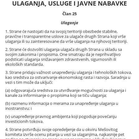
ULAGANJA, USLUGE I JAVNE NABAVKE
Član 25
Ulaganja
1. Strane će nastojati da na svojoj teritoriji obezbede stabilne,
pravične i transparentne uslove za ulagače drugih Strana koji vrše
ulaganja ili su zainteresovane da vrše ulaganja na njihovoj teritoriji.
2. Strane će dozvoliti ulaganja ulagača drugih Strana u skladu sa
svojim zakonima i propisima. One smatraju da je neprihvatljivo
podsticati ulaganja snižavanjem zdravstvenih, sigurnosnih ili
ekoloških standarda.
3. Strane pridaju važnost unapređenju ulaganja i tehnoloških tokova,
kao sredstva za ostvarivanje ekonomskog rasta i razvoja. Saradnja u
vezi s tim može da uključi:
(a) odgovarajuća sredstva za utvrđivanje mogućnosti za ulaganja i
kanale za informisanje o propisima koji se tiču ulaganja;
(b) razmenu informacija o merama za unapređenje ulaganja u
inostranstvu; i
(v) unapređenje pravnog ambijenta koji pogoduje povećanju
investicionih tokova.
4. Strane potvrđuju svoje opredeljenje da u okviru Mešovitog
komiteta izvrše ocenu pitanja u vezi sa ulaganjima, najkasnije pet