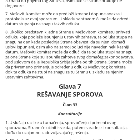
30 dana od prijema tog zahteva, osim ako se Strane drukčije ne
dogovore.
7. Mešoviti komitet može da predloži izmene i dopune aneksa i
protokola uz ovaj sporazum. U skladu sa stavom 8. može da odredi
datum stupanja na snagu takvih odluka.
8. Ukoliko predstavnik jedne Strane u Mešovitom komitetu prihvati
odluku koja podleže ispunjenju ustavnih zahteva, ta odluka stupa na
snagu na dan kada poslednja Strana obavesti da su njeni domaći
uslovi ispunjeni, osim ako na samoj odluci nije naveden neki kasniji
datum. Mešoviti komitet može da odluči da ta odluka stupi na snagu
za one Strane koje su ispunile zahteve svog domaćeg zakonodavstva,
pod uslovom da je Republika Srbija jedna od tih Strana. Strana može
da privremeno primenjuje određenu odluku Mešovitog komiteta,
dok ta odluka ne stupi na snagu za tu Stranu u skladu sa njenim
ustavnim zahtevima.
Glava 7
REŠAVANJE SPOROVA
Član 33
Konsultacije
1. U slučaju razlike u tumačenju, sprovođenju i primeni ovog
sporazuma, Strane će učiniti sve da, putem saradnje i konsultacija,
dođu do uzajamno zadovoljavajućeg rešenja.