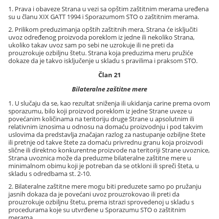
1. Prava i obaveze Strana u vezi sa opštim zaštitnim merama uređena
su u članu XIX GATT 1994 i Sporazumom STO o zaštitnim merama.
2. Prilikom preduzimanja opštih zaštitnih mera, Strana će isključiti
uvoz određenog proizvoda poreklom iz jedne ili nekoliko Strana,
ukoliko takav uvoz sam po sebi ne uzrokuje ili ne preti da
prouzrokuje ozbiljnu štetu. Strana koja preduzima meru pružiće
dokaze da je takvo isključenje u skladu s pravilima i praksom STO.
Član 21
Bilateralne zaštitne mere
1. U slučaju da se, kao rezultat sniženja ili ukidanja carine prema ovom
sporazumu, bilo koji proizvod poreklom iz jedne Strane uveze u
povećanim količinama na teritoriju druge Strane u apsolutnim ili
relativnim iznosima u odnosu na domaću proizvodnju i pod takvim
uslovima da predstavlja značajan razlog za nastupanje ozbiljne štete
ili pretnje od takve štete za domaću privrednu granu koja proizvodi
slične ili direktno konkurentne proizvode na teritoriji Strane uvoznice,
Strana uvoznica može da preduzme bilateralne zaštitne mere u
minimalnom obimu koji je potreban da se otkloni ili spreči šteta, u
skladu s odredbama st. 2-10.
2. Bilateralne zaštitne mere mogu biti preduzete samo po pružanju
jasnih dokaza da je povećani uvoz prouzrokovao ili preti da
prouzrokuje ozbiljnu štetu, prema istrazi sprovedenoj u skladu s
procedurama koje su utvrđene u Sporazumu STO o zaštitnim
merama.