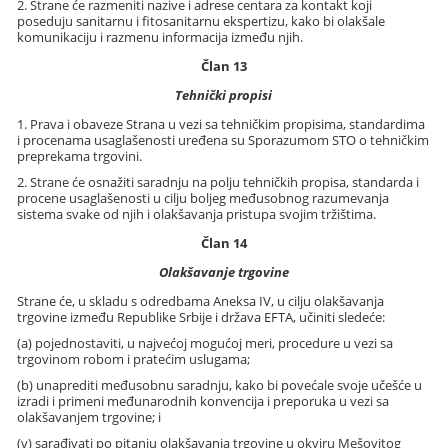
2. Strane će razmeniti nazive i adrese centara za kontakt koji
poseduju sanitarnu i fitosanitarnu ekspertizu, kako bi olakšale
komunikaciju i razmenu informacija između njih.
Član 13
Tehnički propisi
1. Prava i obaveze Strana u vezi sa tehničkim propisima, standardima
i procenama usaglašenosti uređena su Sporazumom STO o tehničkim
preprekama trgovini.
2. Strane će osnažiti saradnju na polju tehničkih propisa, standarda i
procene usaglašenosti u cilju boljeg međusobnog razumevanja
sistema svake od njih i olakšavanja pristupa svojim tržištima.
Član 14
Olakšavanje trgovine
Strane će, u skladu s odredbama Aneksa IV, u cilju olakšavanja
trgovine između Republike Srbije i država EFTA, učiniti sledeće:
(a) pojednostaviti, u najvećoj mogućoj meri, procedure u vezi sa
trgovinom robom i pratećim uslugama;
(b) unaprediti međusobnu saradnju, kako bi povećale svoje učešće u
izradi i primeni međunarodnih konvencija i preporuka u vezi sa
olakšavanjem trgovine; i
(v) sarađivati po pitanju olakšavanja trgovine u okviru Mešovitog