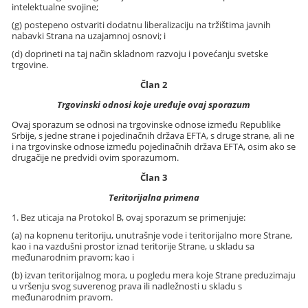
intelektualne svojine;
(g) postepeno ostvariti dodatnu liberalizaciju na tržištima javnih
nabavki Strana na uzajamnoj osnovi; i
(d) doprineti na taj način skladnom razvoju i povećanju svetske
trgovine.
Član 2
Trgovinski odnosi koje uređuje ovaj sporazum
Ovaj sporazum se odnosi na trgovinske odnose između Republike
Srbije, s jedne strane i pojedinačnih država EFTA, s druge strane, ali ne
i na trgovinske odnose između pojedinačnih država EFTA, osim ako se
drugačije ne predvidi ovim sporazumom.
Član 3
Teritorijalna primena
1. Bez uticaja na Protokol B, ovaj sporazum se primenjuje:
(a) na kopnenu teritoriju, unutrašnje vode i teritorijalno more Strane,
kao i na vazdušni prostor iznad teritorije Strane, u skladu sa
međunarodnim pravom; kao i
(b) izvan teritorijalnog mora, u pogledu mera koje Strane preduzimaju
u vršenju svog suverenog prava ili nadležnosti u skladu s
međunarodnim pravom.