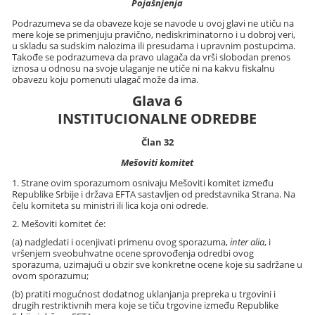
Pojašnjenja
Podrazumeva se da obaveze koje se navode u ovoj glavi ne utiču na
mere koje se primenjuju pravično, nediskriminatorno i u dobroj veri,
u skladu sa sudskim nalozima ili presudama i upravnim postupcima.
Takođe se podrazumeva da pravo ulagača da vrši slobodan prenos
iznosa u odnosu na svoje ulaganje ne utiče ni na kakvu fiskalnu
obavezu koju pomenuti ulagač može da ima.
Glava 6
INSTITUCIONALNE ODREDBE
Član 32
Mešoviti komitet
1. Strane ovim sporazumom osnivaju Mešoviti komitet između
Republike Srbije i država EFTA sastavljen od predstavnika Strana. Na
čelu komiteta su ministri ili lica koja oni odrede.
2. Mešoviti komitet će:
(a) nadgledati i ocenjivati primenu ovog sporazuma,
inter alia
, i
vršenjem sveobuhvatne ocene sprovođenja odredbi ovog
sporazuma, uzimajući u obzir sve konkretne ocene koje su sadržane u
ovom sporazumu;
(b) pratiti mogućnost dodatnog uklanjanja prepreka u trgovini i
drugih restriktivnih mera koje se tiču trgovine između Republike