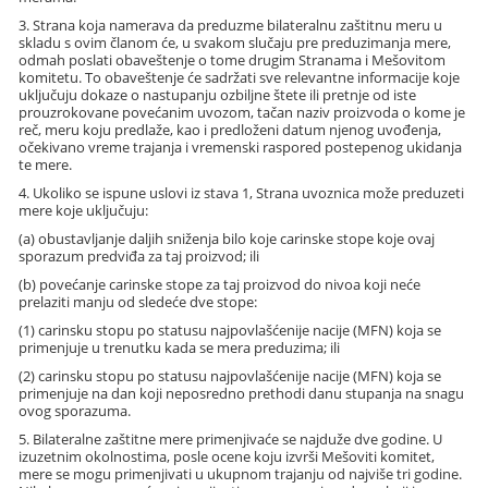
3. Strana koja namerava da preduzme bilateralnu zaštitnu meru u
skladu s ovim članom će, u svakom slučaju pre preduzimanja mere,
odmah poslati obaveštenje o tome drugim Stranama i Mešovitom
komitetu. To obaveštenje će sadržati sve relevantne informacije koje
uključuju dokaze o nastupanju ozbiljne štete ili pretnje od iste
prouzrokovane povećanim uvozom, tačan naziv proizvoda o kome je
reč, meru koju predlaže, kao i predloženi datum njenog uvođenja,
očekivano vreme trajanja i vremenski raspored postepenog ukidanja
te mere.
4. Ukoliko se ispune uslovi iz stava 1, Strana uvoznica može preduzeti
mere koje uključuju:
(a) obustavljanje daljih sniženja bilo koje carinske stope koje ovaj
sporazum predviđa za taj proizvod; ili
(b) povećanje carinske stope za taj proizvod do nivoa koji neće
prelaziti manju od sledeće dve stope:
(1) carinsku stopu po statusu najpovlašćenije nacije (MFN) koja se
primenjuje u trenutku kada se mera preduzima; ili
(2) carinsku stopu po statusu najpovlašćenije nacije (MFN) koja se
primenjuje na dan koji neposredno prethodi danu stupanja na snagu
ovog sporazuma.
5. Bilateralne zaštitne mere primenjivaće se najduže dve godine. U
izuzetnim okolnostima, posle ocene koju izvrši Mešoviti komitet,
mere se mogu primenjivati u ukupnom trajanju od najviše tri godine.