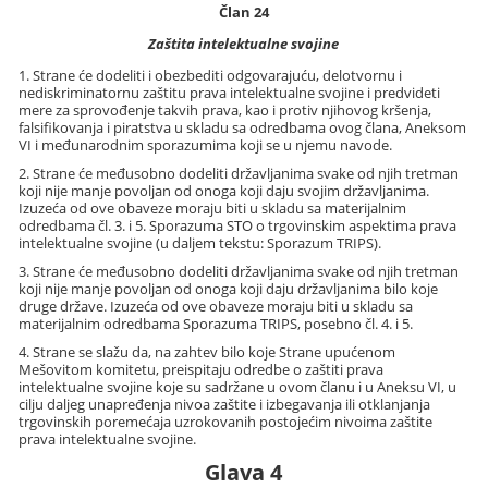
Član 24
Zaštita intelektualne svojine
1. Strane će dodeliti i obezbediti odgovarajuću, delotvornu i
nediskriminatornu zaštitu prava intelektualne svojine i predvideti
mere za sprovođenje takvih prava, kao i protiv njihovog kršenja,
falsifikovanja i piratstva u skladu sa odredbama ovog člana, Aneksom
VI i međunarodnim sporazumima koji se u njemu navode.
2. Strane će međusobno dodeliti državljanima svake od njih tretman
koji nije manje povoljan od onoga koji daju svojim državljanima.
Izuzeća od ove obaveze moraju biti u skladu sa materijalnim
odredbama čl. 3. i 5. Sporazuma STO o trgovinskim aspektima prava
intelektualne svojine (u daljem tekstu: Sporazum TRIPS).
3. Strane će međusobno dodeliti državljanima svake od njih tretman
koji nije manje povoljan od onoga koji daju državljanima bilo koje
druge države. Izuzeća od ove obaveze moraju biti u skladu sa
materijalnim odredbama Sporazuma TRIPS, posebno čl. 4. i 5.
4. Strane se slažu da, na zahtev bilo koje Strane upućenom
Mešovitom komitetu, preispitaju odredbe o zaštiti prava
intelektualne svojine koje su sadržane u ovom članu i u Aneksu VI, u
cilju daljeg unapređenja nivoa zaštite i izbegavanja ili otklanjanja
trgovinskih poremećaja uzrokovanih postojećim nivoima zaštite
prava intelektualne svojine.
Glava 4