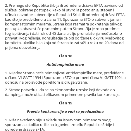
2. Pre nego što Republika Srbija ili određena država EFTA, zavisno od
slučaja, pokrene postupak, kako bi utvrdila postojanje, stepen i
učinak navodne subvencije u Republici Srbiji ili određenoj državi EFTA,
kao što je predviđeno u članu 11. Sporazuma STO o subvencijama i
kompenzatornim merama, Strana koja razmatra pokretanje takvog
postupka obavestiće pismenim putem Stranu čija je roba predmet
tog ispitivanja i dati rok od 45 dana u cilju pronalaženja međusobno
prihvatljivog rešenja. Konsultacije će biti održane u okviru Mešovitog
komiteta, ukoliko bilo koja od Strana to zatraži u roku od 20 dana od
prijema obaveštenja.
Član 18
Antidampinške mere
1. Nijedna Strana neće primenjivati antidampinške mere, predviđene
u članu VI GATT 1994 i Sporazumu STO o primeni člana VI GATT 1994 u
odnosu na proizvode poreklom iz druge Strane.
2. Strane potvrđuju da se na ekonomske uzroke koji dovode do
dampinga može uticati efikasnom primenom pravila konkurencije.
Član 19
Pravila konkurencije u vezi sa preduzećima
1. Niže navedeno nije u skladu sa ispravnom primenom ovog
sporazuma, ukoliko utiče na trgovinu između Republike Srbije i
određene države EFTA: