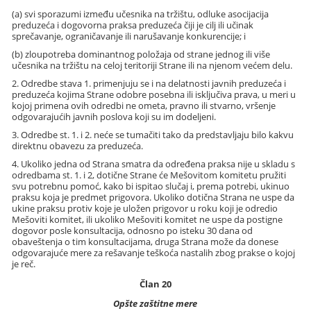
(a) svi sporazumi između učesnika na tržištu, odluke asocijacija
preduzeća i dogovorna praksa preduzeća čiji je cilj ili učinak
sprečavanje, ograničavanje ili narušavanje konkurencije; i
(b) zloupotreba dominantnog položaja od strane jednog ili više
učesnika na tržištu na celoj teritoriji Strane ili na njenom većem delu.
2. Odredbe stava 1. primenjuju se i na delatnosti javnih preduzeća i
preduzeća kojima Strane odobre posebna ili isključiva prava, u meri u
kojoj primena ovih odredbi ne ometa, pravno ili stvarno, vršenje
odgovarajućih javnih poslova koji su im dodeljeni.
3. Odredbe st. 1. i 2. neće se tumačiti tako da predstavljaju bilo kakvu
direktnu obavezu za preduzeća.
4. Ukoliko jedna od Strana smatra da određena praksa nije u skladu s
odredbama st. 1. i 2, dotične Strane će Mešovitom komitetu pružiti
svu potrebnu pomoć, kako bi ispitao slučaj i, prema potrebi, ukinuo
praksu koja je predmet prigovora. Ukoliko dotična Strana ne uspe da
ukine praksu protiv koje je uložen prigovor u roku koji je odredio
Mešoviti komitet, ili ukoliko Mešoviti komitet ne uspe da postigne
dogovor posle konsultacija, odnosno po isteku 30 dana od
obaveštenja o tim konsultacijama, druga Strana može da donese
odgovarajuće mere za rešavanje teškoća nastalih zbog prakse o kojoj
je reč.
Član 20
Opšte zaštitne mere