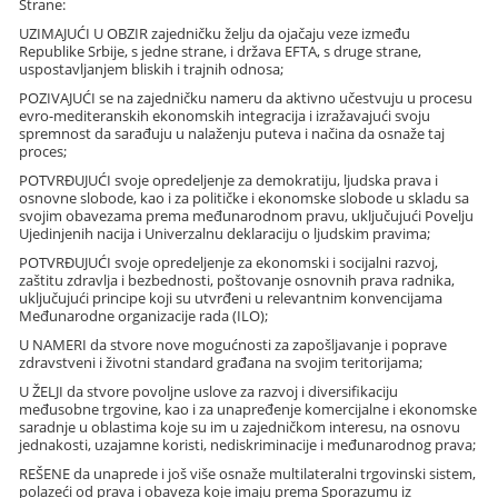
Strane:
UZIMAJUĆI U OBZIR zajedničku želju da ojačaju veze između
Republike Srbije, s jedne strane, i država EFTA, s druge strane,
uspostavljanjem bliskih i trajnih odnosa;
POZIVAJUĆI se na zajedničku nameru da aktivno učestvuju u procesu
evro-mediteranskih ekonomskih integracija i izražavajući svoju
spremnost da sarađuju u nalaženju puteva i načina da osnaže taj
proces;
POTVRĐUJUĆI svoje opredeljenje za demokratiju, ljudska prava i
osnovne slobode, kao i za političke i ekonomske slobode u skladu sa
svojim obavezama prema međunarodnom pravu, uključujući Povelju
Ujedinjenih nacija i Univerzalnu deklaraciju o ljudskim pravima;
POTVRĐUJUĆI svoje opredeljenje za ekonomski i socijalni razvoj,
zaštitu zdravlja i bezbednosti, poštovanje osnovnih prava radnika,
uključujući principe koji su utvrđeni u relevantnim konvencijama
Međunarodne organizacije rada (ILO);
U NAMERI da stvore nove mogućnosti za zapošljavanje i poprave
zdravstveni i životni standard građana na svojim teritorijama;
U ŽELJI da stvore povoljne uslove za razvoj i diversifikaciju
međusobne trgovine, kao i za unapređenje komercijalne i ekonomske
saradnje u oblastima koje su im u zajedničkom interesu, na osnovu
jednakosti, uzajamne koristi, nediskriminacije i međunarodnog prava;
REŠENE da unaprede i još više osnaže multilateralni trgovinski sistem,
polazeći od prava i obaveza koje imaju prema Sporazumu iz