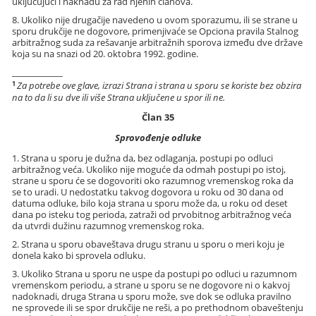
uključujući i naknadu za rad njenih članova.
8. Ukoliko nije drugačije navedeno u ovom sporazumu, ili se strane u
sporu drukčije ne dogovore, primenjivaće se Opciona pravila Stalnog
arbitražnog suda za rešavanje arbitražnih sporova između dve države
koja su na snazi od 20. oktobra 1992. godine.
____________
1
Za potrebe ove glave, izrazi Strana i strana u sporu se koriste bez obzira
na to da li su dve ili više Strana uključene u spor ili ne.
Član 35
Sprovođenje odluke
1. Strana u sporu je dužna da, bez odlaganja, postupi po odluci
arbitražnog veća. Ukoliko nije moguće da odmah postupi po istoj,
strane u sporu će se dogovoriti oko razumnog vremenskog roka da
se to uradi. U nedostatku takvog dogovora u roku od 30 dana od
datuma odluke, bilo koja strana u sporu može da, u roku od deset
dana po isteku tog perioda, zatraži od prvobitnog arbitražnog veća
da utvrdi dužinu razumnog vremenskog roka.
2. Strana u sporu obaveštava drugu stranu u sporu o meri koju je
donela kako bi sprovela odluku.
3. Ukoliko Strana u sporu ne uspe da postupi po odluci u razumnom
vremenskom periodu, a strane u sporu se ne dogovore ni o kakvoj
nadoknadi, druga Strana u sporu može, sve dok se odluka pravilno
ne sprovede ili se spor drukčije ne reši, a po prethodnom obaveštenju