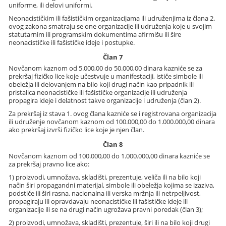
uniforme, ili delovi uniformi.
Neonacističkim ili fašističkim organizacijama ili udruženjima iz člana 2.
ovog zakona smatraju se one organizacije ili udruženja koje u svojim
statutarnim ili programskim dokumentima afirmišu ili šire
neonacističke ili fašističke ideje i postupke.
Član 7
Novčanom kaznom od 5.000,00 do 50.000,00 dinara kazniće se za
prekršaj fizičko lice koje učestvuje u manifestaciji, ističe simbole ili
obeležja ili delovanjem na bilo koji drugi način kao pripadnik ili
pristalica neonacističke ili fašističke organizacije ili udruženja
propagira ideje i delatnost takve organizacije i udruženja (član 2).
Za prekršaj iz stava 1. ovog člana kazniće se i registrovana organizacija
ili udruženje novčanom kaznom od 100.000,00 do 1.000.000,00 dinara
ako prekršaj izvrši fizičko lice koje je njen član.
Član 8
Novčanom kaznom od 100.000,00 do 1.000.000,00 dinara kazniće se
za prekršaj pravno lice ako:
1) proizvodi, umnožava, skladišti, prezentuje, veliča ili na bilo koji
način širi propagandni materijal, simbole ili obeležja kojima se izaziva,
podstiče ili širi rasna, nacionalna ili verska mržnja ili netrpeljivost,
propagiraju ili opravdavaju neonacističke ili fašističke ideje ili
organizacije ili se na drugi način ugrožava pravni poredak (član 3);
2) proizvodi, umnožava, skladišti, prezentuje, širi ili na bilo koji drugi