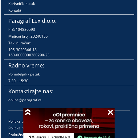
Korisnički kutak
Kontakt
Paragraf Lex d.o.o.
PIB: 104830593
Matični broj: 20240156
Tekući račun:
105-3029346-18
160-0000000380290-23
Radno vreme:
Ponedeljak - petak
7:30 - 15:30
Kontaktirajte nas:
online@paragraf.rs
Politika privatnosti
Politika pružanja usluga
Praktična pravila pružanja usluga