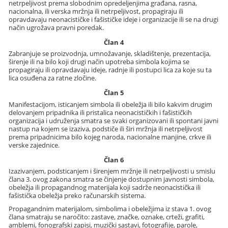
netrpeljivost prema slobodnim opredeljenjima građana, rasna,
nacionalna, ili verska mržnja ili netrpeljivost, propagiraju ili
opravdavaju neonacističke i fašističke ideje i organizacije ili se na drugi
način ugrožava pravni poredak.
Član 4
Zabranjuje se proizvodnja, umnožavanje, skladištenje, prezentacija,
širenje ili na bilo koji drugi način upotreba simbola kojima se
propagiraju ili opravdavaju ideje, radnje ili postupci lica za koje su ta
lica osuđena za ratne zločine.
Član 5
Manifestacijom, isticanjem simbola ili obeležja ili bilo kakvim drugim
delovanjem pripadnika ili pristalica neonacističkih i fašističkih
organizacija i udruženja smatra se svaki organizovani ili spontani javni
nastup na kojem se izaziva, podstiče ili širi mržnja ili netrpeljivost
prema pripadnicima bilo kojeg naroda, nacionalne manjine, crkve ili
verske zajednice.
Član 6
Izazivanjem, podsticanjem i širenjem mržnje ili netrpeljivosti u smislu
člana 3. ovog zakona smatra se činjenje dostupnim javnosti simbola,
obeležja ili propagandnog materijala koji sadrže neonacistička ili
fašistička obeležja preko računarskih sistema.
Propagandnim materijalom, simbolima i obeležjima iz stava 1. ovog
člana smatraju se naročito: zastave, značke, oznake, crteži, grafiti,
amblemi, fonografski zapisi, muzički sastavi, fotografije, parole,