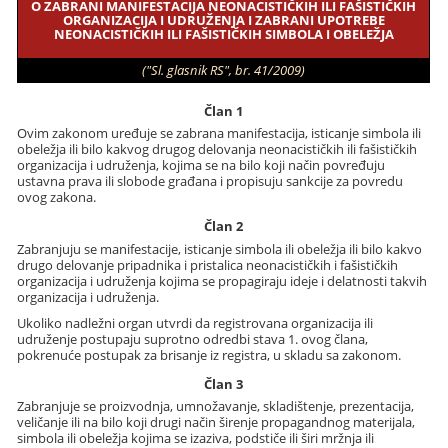
O ZABRANI MANIFESTACIJA NEONACISTIČKIH ILI FAŠISTIČKIH
ORGANIZACIJA I UDRUŽENJA I ZABRANI UPOTREBE
NEONACISTIČKIH ILI FAŠISTIČKIH SIMBOLA I OBELEŽJA
("Sl. glasnik RS", br. 41/2009)
Član 1
Ovim zakonom uređuje se zabrana manifestacija, isticanje simbola ili
obeležja ili bilo kakvog drugog delovanja neonacističkih ili fašističkih
organizacija i udruženja, kojima se na bilo koji način povređuju
ustavna prava ili slobode građana i propisuju sankcije za povredu
ovog zakona.
Član 2
Zabranjuju se manifestacije, isticanje simbola ili obeležja ili bilo kakvo
drugo delovanje pripadnika i pristalica neonacističkih i fašističkih
organizacija i udruženja kojima se propagiraju ideje i delatnosti takvih
organizacija i udruženja.
Ukoliko nadležni organ utvrdi da registrovana organizacija ili
udruženje postupaju suprotno odredbi stava 1. ovog člana,
pokrenuće postupak za brisanje iz registra, u skladu sa zakonom.
Član 3
Zabranjuje se proizvodnja, umnožavanje, skladištenje, prezentacija,
veličanje ili na bilo koji drugi način širenje propagandnog materijala,
simbola ili obeležja kojima se izaziva, podstiče ili širi mržnja ili